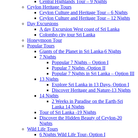
Central Highlands Tour – 9 Nights
Ceylon Heritage Tours
Ceylon Culture and Heritage Tour – 6 Nights
Ceylon Culture and Heritage Tour – 12 Nights
Day Excursions
A day Excursion West coast of Sri Lanka
Colombo city tour Sri Lanka
Honeymoon Tour
Popular Tours
Giants of the Planet in Sri Lanka-6 Nights
7 Nights
Poppular 7 Nights – Option I
Popular 7 Nights -Option II
Popular 7 Nights in Sri Lanka – Option III
13 Nights
Explore Sri Lanka in 13 Days- Option I
Discover Heritage and Nature-13 Nights
14 Nights
2 Weeks in Paradise on the Earth-Sri
Lanka 14 Nights
Tour of Sri Lanka -19 Nights
Discover the Hidden Beauty of Ceylon-20
Nights
Wild Life Tours
6 Nights Wild Life Tour- Option I