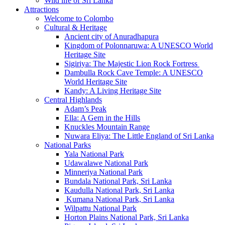
Wild life of Sri Lanka
Attractions
Welcome to Colombo
Cultural & Heritage
Ancient city of Anuradhapura
Kingdom of Polonnaruwa: A UNESCO World
Heritage Site
Sigiriya: The Majestic Lion Rock Fortress
Dambulla Rock Cave Temple: A UNESCO
World Heritage Site
Kandy: A Living Heritage Site
Central Highlands
Adam’s Peak
Ella: A Gem in the Hills
Knuckles Mountain Range
Nuwara Eliya: The Little England of Sri Lanka
National Parks
Yala National Park
Udawalawe National Park
Minneriya National Park
Bundala National Park, Sri Lanka
Kaudulla National Park, Sri Lanka
Kumana National Park, Sri Lanka
Wilpattu National Park
Horton Plains National Park, Sri Lanka