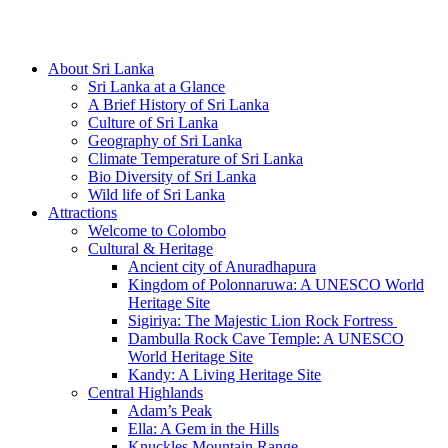
Hotline/Whatsapp: +94 716 225522
About Sri Lanka
Sri Lanka at a Glance
A Brief History of Sri Lanka
Culture of Sri Lanka
Geography of Sri Lanka
Climate Temperature of Sri Lanka
Bio Diversity of Sri Lanka
Wild life of Sri Lanka
Attractions
Welcome to Colombo
Cultural & Heritage
Ancient city of Anuradhapura
Kingdom of Polonnaruwa: A UNESCO World
Heritage Site
Sigiriya: The Majestic Lion Rock Fortress
Dambulla Rock Cave Temple: A UNESCO
World Heritage Site
Kandy: A Living Heritage Site
Central Highlands
Adam’s Peak
Ella: A Gem in the Hills
Knuckles Mountain Range