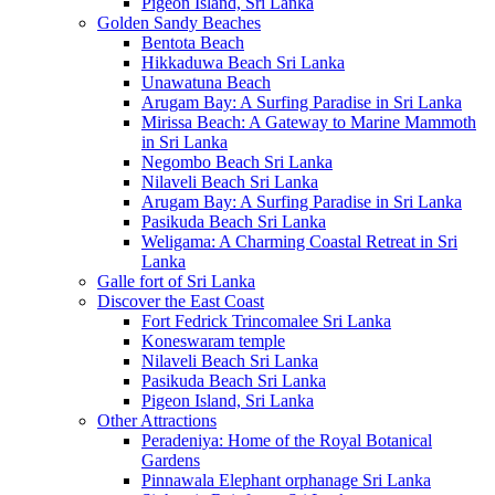
Pigeon Island, Sri Lanka
Golden Sandy Beaches
Bentota Beach
Hikkaduwa Beach Sri Lanka
Unawatuna Beach
Arugam Bay: A Surfing Paradise in Sri Lanka
Mirissa Beach: A Gateway to Marine Mammoth
in Sri Lanka
Negombo Beach Sri Lanka
Nilaveli Beach Sri Lanka
Arugam Bay: A Surfing Paradise in Sri Lanka
Pasikuda Beach Sri Lanka
Weligama: A Charming Coastal Retreat in Sri
Lanka
Galle fort of Sri Lanka
Discover the East Coast
Fort Fedrick Trincomalee Sri Lanka
Koneswaram temple
Nilaveli Beach Sri Lanka
Pasikuda Beach Sri Lanka
Pigeon Island, Sri Lanka
Other Attractions
Peradeniya: Home of the Royal Botanical
Gardens
Pinnawala Elephant orphanage Sri Lanka