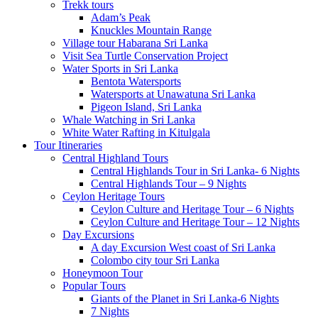
Trekk tours
Adam’s Peak
Knuckles Mountain Range
Village tour Habarana Sri Lanka
Visit Sea Turtle Conservation Project
Water Sports in Sri Lanka
Bentota Watersports
Watersports at Unawatuna Sri Lanka
Pigeon Island, Sri Lanka
Whale Watching in Sri Lanka
White Water Rafting in Kitulgala
Tour Itineraries
Central Highland Tours
Central Highlands Tour in Sri Lanka- 6 Nights
Central Highlands Tour – 9 Nights
Ceylon Heritage Tours
Ceylon Culture and Heritage Tour – 6 Nights
Ceylon Culture and Heritage Tour – 12 Nights
Day Excursions
A day Excursion West coast of Sri Lanka
Colombo city tour Sri Lanka
Honeymoon Tour
Popular Tours
Giants of the Planet in Sri Lanka-6 Nights
7 Nights