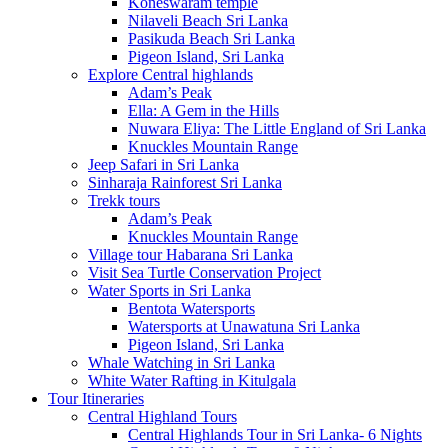
Koneswaram temple
Nilaveli Beach Sri Lanka
Pasikuda Beach Sri Lanka
Pigeon Island, Sri Lanka
Explore Central highlands
Adam’s Peak
Ella: A Gem in the Hills
Nuwara Eliya: The Little England of Sri Lanka
Knuckles Mountain Range
Jeep Safari in Sri Lanka
Sinharaja Rainforest Sri Lanka
Trekk tours
Adam’s Peak
Knuckles Mountain Range
Village tour Habarana Sri Lanka
Visit Sea Turtle Conservation Project
Water Sports in Sri Lanka
Bentota Watersports
Watersports at Unawatuna Sri Lanka
Pigeon Island, Sri Lanka
Whale Watching in Sri Lanka
White Water Rafting in Kitulgala
Tour Itineraries
Central Highland Tours
Central Highlands Tour in Sri Lanka- 6 Nights