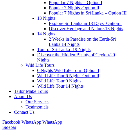
Poppular 7 Nights – Option I
Popular 7 Nights -Option II
Popular 7 Nights in Sri Lanka – Option III
13 Nights
Explore Sri Lanka in 13 Days- Option I
Discover Heritage and Nature-13 Nights
14 Nights
2 Weeks in Paradise on the Earth-Sri
Lanka 14 Nights
Tour of Sri Lanka -19 Nights
Discover the Hidden Beauty of Ceylon-20
Nights
Wild Life Tours
6 Nights Wild Life Tour- Option I
Wild Life Tour 6 Nights Option II
Wild Life Tour 9 Nights
Wild Life Tour 14 Nights
Tailor Make Tours
About Us
Our Services
Testimonials
Contact Us
Facebook
WhatsApp
WhatsApp
Sidebar