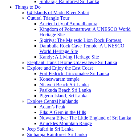
Sinharaja Rainforest Sri Lanka
Things to Do
64 Islands of Madu River Safari
Cutural Triangle Tour
Ancient city of Anuradhapura
Kingdom of Polonnaruwa: A UNESCO World
Heritage Site
Sigiriya: The Majestic Lion Rock Fortress
Dambulla Rock Cave Temple: A UNESCO
World Heritage Site
Kandy: A Living Heritage Site
Elephant Transit Home Udawalawe Sri Lanka
Explore and Enjoy the East Coast
Fort Fedrick Trincomalee Sri Lanka
Koneswaram temple
Nilaveli Beach Sri Lanka
Pasikuda Beach Sri Lanka
Pigeon Island, Sri Lanka
Explore Central highlands
Adam’s Peak
Ella: A Gem in the Hills
Nuwara Eliya: The Little England of Sri Lanka
Knuckles Mountain Range
Jeep Safari in Sri Lanka
Sinharaja Rainforest Sri Lanka