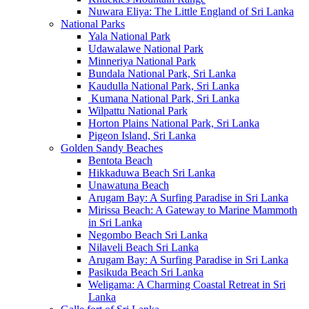
Nuwara Eliya: The Little England of Sri Lanka
National Parks
Yala National Park
Udawalawe National Park
Minneriya National Park
Bundala National Park, Sri Lanka
Kaudulla National Park, Sri Lanka
Kumana National Park, Sri Lanka
Wilpattu National Park
Horton Plains National Park, Sri Lanka
Pigeon Island, Sri Lanka
Golden Sandy Beaches
Bentota Beach
Hikkaduwa Beach Sri Lanka
Unawatuna Beach
Arugam Bay: A Surfing Paradise in Sri Lanka
Mirissa Beach: A Gateway to Marine Mammoth
in Sri Lanka
Negombo Beach Sri Lanka
Nilaveli Beach Sri Lanka
Arugam Bay: A Surfing Paradise in Sri Lanka
Pasikuda Beach Sri Lanka
Weligama: A Charming Coastal Retreat in Sri
Lanka