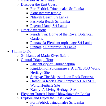
Galle fort of Sri Lanka
Discover the East Coast
Fort Fedrick Trincomalee Sri Lanka
Koneswaram temple
Nilaveli Beach Sri Lanka
Pasikuda Beach Sri Lanka
Pigeon Island, Sri Lanka
Other Attractions
Peradeniya: Home of the Royal Botanical
Gardens
Pinnawala Elephant orphanage Sri Lanka
Sinharaja Rainforest Sri Lanka
Things to Do
64 Islands of Madu River Safari
Cutural Triangle Tour
Ancient city of Anuradhapura
Kingdom of Polonnaruwa: A UNESCO World
Heritage Site
Sigiriya: The Majestic Lion Rock Fortress
Dambulla Rock Cave Temple: A UNESCO
World Heritage Site
Kandy: A Living Heritage Site
Elephant Transit Home Udawalawe Sri Lanka
Explore and Enjoy the East Coast
Fort Fedrick Trincomalee Sri Lanka