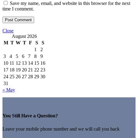
Save my name, email, and website in this browser for the next
time I comment.
Close
August 2026
M
T
W
T
F
S
S
1
2
3
4
5
6
7
8
9
10
11
12
13
14
15
16
17
18
19
20
21
22
23
24
25
26
27
28
29
30
31
« May
You Still Have a Question?
Leave your mobile phone number and we will call you back