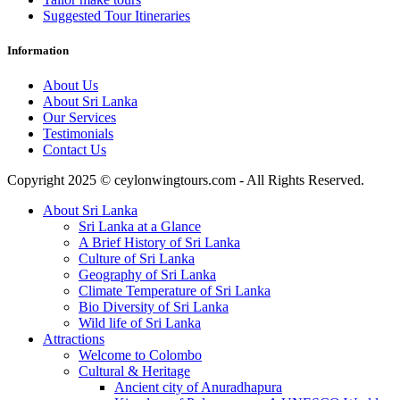
Suggested Tour Itineraries
Information
About Us
About Sri Lanka
Our Services
Testimonials
Contact Us
Copyright 2025 © ceylonwingtours.com - All Rights Reserved.
About Sri Lanka
Sri Lanka at a Glance
A Brief History of Sri Lanka
Culture of Sri Lanka
Geography of Sri Lanka
Climate Temperature of Sri Lanka
Bio Diversity of Sri Lanka
Wild life of Sri Lanka
Attractions
Welcome to Colombo
Cultural & Heritage
Ancient city of Anuradhapura