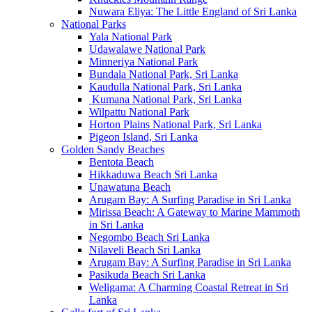
Nuwara Eliya: The Little England of Sri Lanka
National Parks
Yala National Park
Udawalawe National Park
Minneriya National Park
Bundala National Park, Sri Lanka
Kaudulla National Park, Sri Lanka
Kumana National Park, Sri Lanka
Wilpattu National Park
Horton Plains National Park, Sri Lanka
Pigeon Island, Sri Lanka
Golden Sandy Beaches
Bentota Beach
Hikkaduwa Beach Sri Lanka
Unawatuna Beach
Arugam Bay: A Surfing Paradise in Sri Lanka
Mirissa Beach: A Gateway to Marine Mammoth
in Sri Lanka
Negombo Beach Sri Lanka
Nilaveli Beach Sri Lanka
Arugam Bay: A Surfing Paradise in Sri Lanka
Pasikuda Beach Sri Lanka
Weligama: A Charming Coastal Retreat in Sri
Lanka