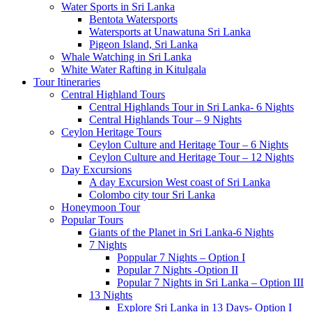
Water Sports in Sri Lanka
Bentota Watersports
Watersports at Unawatuna Sri Lanka
Pigeon Island, Sri Lanka
Whale Watching in Sri Lanka
White Water Rafting in Kitulgala
Tour Itineraries
Central Highland Tours
Central Highlands Tour in Sri Lanka- 6 Nights
Central Highlands Tour – 9 Nights
Ceylon Heritage Tours
Ceylon Culture and Heritage Tour – 6 Nights
Ceylon Culture and Heritage Tour – 12 Nights
Day Excursions
A day Excursion West coast of Sri Lanka
Colombo city tour Sri Lanka
Honeymoon Tour
Popular Tours
Giants of the Planet in Sri Lanka-6 Nights
7 Nights
Poppular 7 Nights – Option I
Popular 7 Nights -Option II
Popular 7 Nights in Sri Lanka – Option III
13 Nights
Explore Sri Lanka in 13 Days- Option I