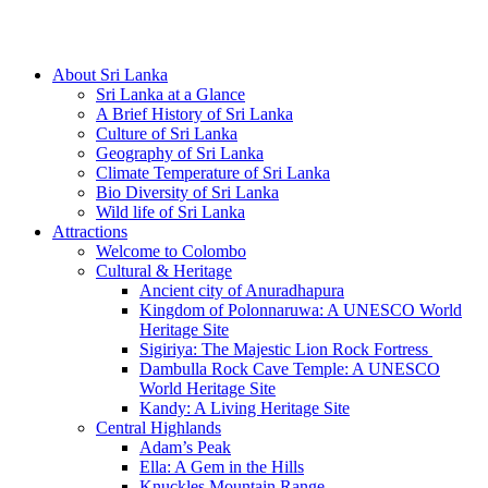
Hotline/Whatsapp: +94 716 225522
About Sri Lanka
Sri Lanka at a Glance
A Brief History of Sri Lanka
Culture of Sri Lanka
Geography of Sri Lanka
Climate Temperature of Sri Lanka
Bio Diversity of Sri Lanka
Wild life of Sri Lanka
Attractions
Welcome to Colombo
Cultural & Heritage
Ancient city of Anuradhapura
Kingdom of Polonnaruwa: A UNESCO World
Heritage Site
Sigiriya: The Majestic Lion Rock Fortress
Dambulla Rock Cave Temple: A UNESCO
World Heritage Site
Kandy: A Living Heritage Site
Central Highlands
Adam’s Peak
Ella: A Gem in the Hills
Knuckles Mountain Range