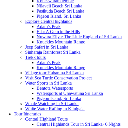
Koneswaram temple
Nilaveli Beach Sri Lanka
Pasikuda Beach Sri Lanka
Pigeon Island, Sri Lanka
Explore Central highlands
Adam’s Peak
Ella: A Gem in the Hills
Nuwara Eliya: The Little England of Sri Lanka
Knuckles Mountain Range
Jeep Safari in Sri Lanka
Sinharaja Rainforest Sri Lanka
Trekk tours
Adam’s Peak
Knuckles Mountain Range
Village tour Habarana Sri Lanka
Visit Sea Turtle Conservation Project
Water Sports in Sri Lanka
Bentota Watersports
Watersports at Unawatuna Sri Lanka
Pigeon Island, Sri Lanka
Whale Watching in Sri Lanka
White Water Rafting in Kitulgala
Tour Itineraries
Central Highland Tours
Central Highlands Tour in Sri Lanka- 6 Nights