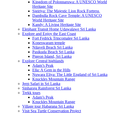
Kingdom of Polonnaruwa: A UNESCO World
Heritage Site
Sigiriya: The Majestic Lion Rock Fortress
Dambulla Rock Cave Temple: A UNESCO
World Heritage Site
Kandy: A Living Heritage Site
Elephant Transit Home Udawalawe Sri Lanka
Explore and Enjoy the East Coast
Fort Fedrick Trincomalee Sri Lanka
Koneswaram temple
Nilaveli Beach Sri Lanka
Pasikuda Beach Sri Lanka
Pigeon Island, Sri Lanka
Explore Central highlands
Adam’s Peak
Ella: A Gem in the Hills
Nuwara Eliya: The Little England of Sri Lanka
Knuckles Mountain Range
Jeep Safari in Sri Lanka
Sinharaja Rainforest Sri Lanka
Trekk tours
Adam’s Peak
Knuckles Mountain Range
Village tour Habarana Sri Lanka
Visit Sea Turtle Conservation Project