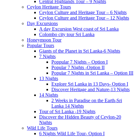
Central Highlands Tour – 9 Nights
Ceylon Heritage Tours
Ceylon Culture and Heritage Tour – 6 Nights
Ceylon Culture and Heritage Tour – 12 Nights
Day Excursions
A day Excursion West coast of Sri Lanka
Colombo city tour Sri Lanka
Honeymoon Tour
Popular Tours
Giants of the Planet in Sri Lanka-6 Nights
7 Nights
Poppular 7 Nights – Option I
Popular 7 Nights -Option II
Popular 7 Nights in Sri Lanka – Option III
13 Nights
Explore Sri Lanka in 13 Days- Option I
Discover Heritage and Nature-13 Nights
14 Nights
2 Weeks in Paradise on the Earth-Sri
Lanka 14 Nights
Tour of Sri Lanka -19 Nights
Discover the Hidden Beauty of Ceylon-20
Nights
Wild Life Tours
6 Nights Wild Life Tour- Option I