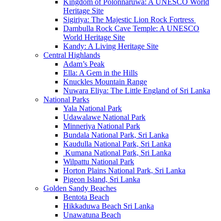
Kingdom of Polonnaruwa: A UNESCO World
Heritage Site
Sigiriya: The Majestic Lion Rock Fortress
Dambulla Rock Cave Temple: A UNESCO
World Heritage Site
Kandy: A Living Heritage Site
Central Highlands
Adam’s Peak
Ella: A Gem in the Hills
Knuckles Mountain Range
Nuwara Eliya: The Little England of Sri Lanka
National Parks
Yala National Park
Udawalawe National Park
Minneriya National Park
Bundala National Park, Sri Lanka
Kaudulla National Park, Sri Lanka
Kumana National Park, Sri Lanka
Wilpattu National Park
Horton Plains National Park, Sri Lanka
Pigeon Island, Sri Lanka
Golden Sandy Beaches
Bentota Beach
Hikkaduwa Beach Sri Lanka
Unawatuna Beach