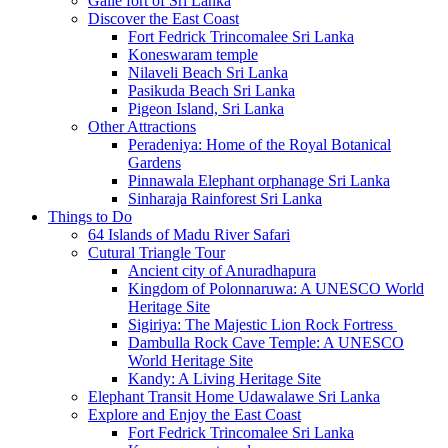
Galle fort of Sri Lanka
Discover the East Coast
Fort Fedrick Trincomalee Sri Lanka
Koneswaram temple
Nilaveli Beach Sri Lanka
Pasikuda Beach Sri Lanka
Pigeon Island, Sri Lanka
Other Attractions
Peradeniya: Home of the Royal Botanical
Gardens
Pinnawala Elephant orphanage Sri Lanka
Sinharaja Rainforest Sri Lanka
Things to Do
64 Islands of Madu River Safari
Cutural Triangle Tour
Ancient city of Anuradhapura
Kingdom of Polonnaruwa: A UNESCO World
Heritage Site
Sigiriya: The Majestic Lion Rock Fortress
Dambulla Rock Cave Temple: A UNESCO
World Heritage Site
Kandy: A Living Heritage Site
Elephant Transit Home Udawalawe Sri Lanka
Explore and Enjoy the East Coast
Fort Fedrick Trincomalee Sri Lanka