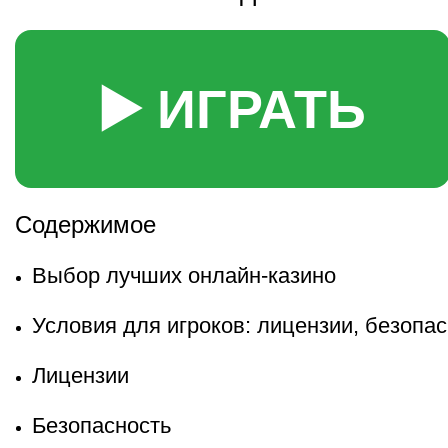
▶️ ИГРАТЬ
Содержимое
Выбор лучших онлайн-казино
Условия для игроков: лицензии, безопа
Лицензии
Безопасность