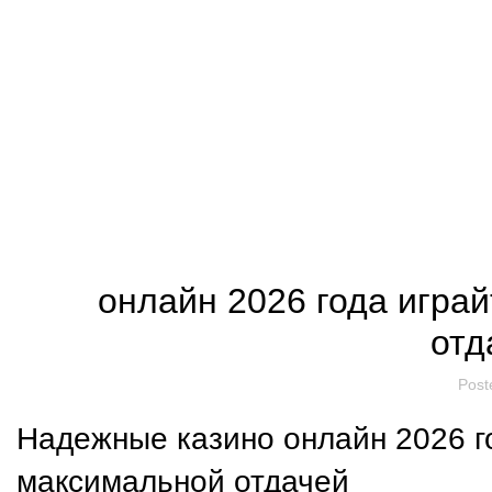
Hotline/Whatsapp: +94 716 225522
онлайн 2026 года играй
отд
Post
Надежные казино онлайн 2026 го
максимальной отдачей