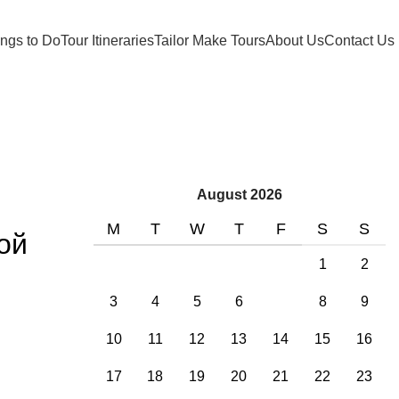
ngs to Do
Tour Itineraries
Tailor Make Tours
About Us
Contact Us
August 2026
M
T
W
T
F
S
S
ой
1
2
3
4
5
6
7
8
9
10
11
12
13
14
15
16
17
18
19
20
21
22
23