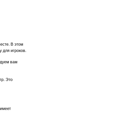
есте. В этом
 для игроков.
ндуем вам
гр. Это
 имеет