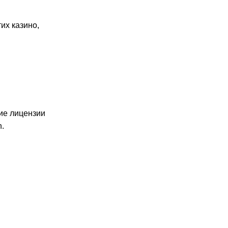
их казино,
ие лицензии
n.