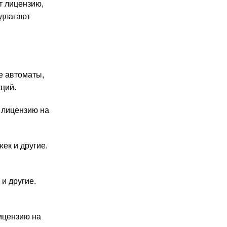
т лицензию,
едлагают
е автоматы,
кций.
т лицензию на
жек и другие.
 и другие.
лицензию на