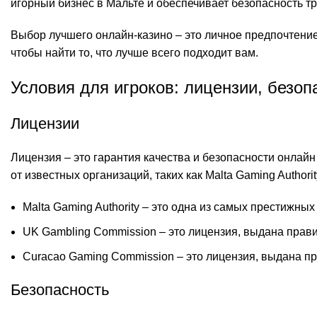
игорный бизнес в Мальте и обеспечивает безопасность тр
Выбор лучшего онлайн-казино – это личное предпочтение
чтобы найти то, что лучше всего подходит вам.
Условия для игроков: лицензии, безоп
Лицензии
Лицензия – это гарантия качества и безопасности онлай
от известных организаций, таких как Malta Gaming Author
Malta Gaming Authority – это одна из самых престижных
UK Gambling Commission – это лицензия, выдана прав
Curacao Gaming Commission – это лицензия, выдана п
Безопасность