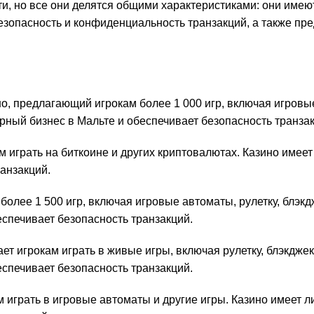
ти, но все они делятся общими характеристиками: они имею
езопасность и конфиденциальность транзакций, а также пр
но, предлагающий игрокам более 1 000 игр, включая игровы
орный бизнес в Мальте и обеспечивает безопасность транза
кам играть на биткоине и других криптовалютах. Казино имее
анзакций.
 более 1 500 игр, включая игровые автоматы, рулетку, блэкд
еспечивает безопасность транзакций.
ает игрокам играть в живые игры, включая рулетку, блэкджек
еспечивает безопасность транзакций.
ам играть в игровые автоматы и другие игры. Казино имеет 