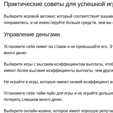
Практические советы для успешной и
Выберите игровой автомат, который соответствует вашим
понравились, и не инвестируйте больше средств, чем вы 
Управление деньгами
Установите себе лимит на ставки и не превышайте его. 
много денег.
Выберите игры с высоким коэффициентом выплаты, чтоб
имеют более высокие коэффициенты выплаты, чем други
Не играйте в игры, которые имеют низкий коэффициент в
Установите себе тайм-лайн для игры и не играйте дольш
потерять слишком много денег.
Выберите онлайн-казино, которое имеет хорошую репутац