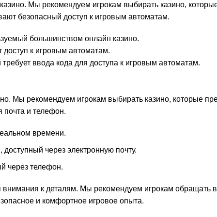
 казино. Мы рекомендуем игрокам выбирать казино, которы
вают безопасный доступ к игровым автоматам.
ьзуемый большинством онлайн казино.
т доступ к игровым автоматам.
ый требует ввода кода для доступа к игровым автоматам.
ино. Мы рекомендуем игрокам выбирать казино, которые пр
я почта и телефон.
реальном времени.
, доступный через электронную почту.
й через телефон.
я внимания к деталям. Мы рекомендуем игрокам обращать 
езопасное и комфортное игровое опыта.