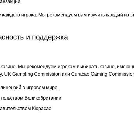
анзакций.
 каждого игрока. Мы рекомендуем вам изучить каждый из эт
асность и поддержка
н казино. Мы рекомендуем игрокам выбирать казино, имеющ
ity, UK Gambling Commission или Curacao Gaming Commissio
 лицензий в игровом мире.
ительством Великобритании.
равительством Кюрасао.