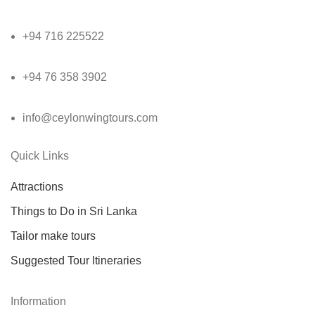
+94 716 225522
+94 76 358 3902
info@ceylonwingtours.com
Quick Links
Attractions
Things to Do in Sri Lanka
Tailor make tours
Suggested Tour Itineraries
Information