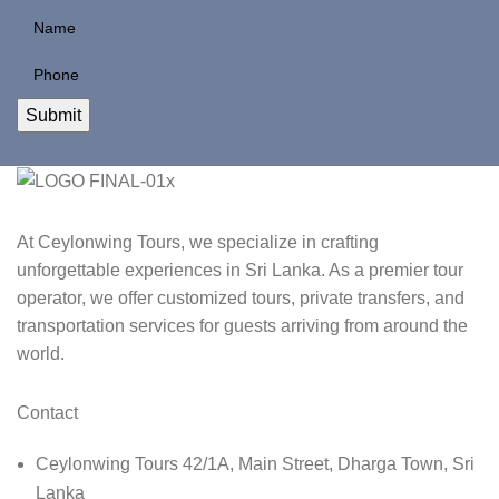
At Ceylonwing Tours, we specialize in crafting
unforgettable experiences in Sri Lanka. As a premier tour
operator, we offer customized tours, private transfers, and
transportation services for guests arriving from around the
world.
Contact
Ceylonwing Tours 42/1A, Main Street, Dharga Town, Sri
Lanka