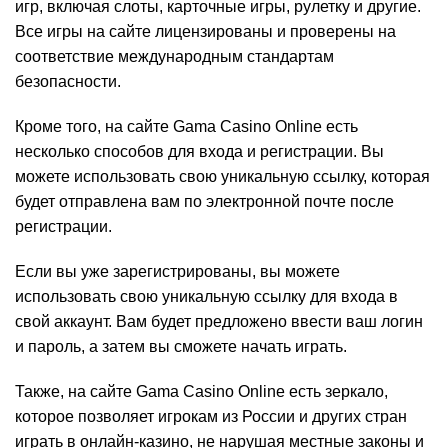
игр, включая слоты, карточные игры, рулетку и другие.
Все игры на сайте лицензированы и проверены на
соответствие международным стандартам
безопасности.
Кроме того, на сайте Gama Casino Online есть
несколько способов для входа и регистрации. Вы
можете использовать свою уникальную ссылку, которая
будет отправлена вам по электронной почте после
регистрации.
Если вы уже зарегистрированы, вы можете
использовать свою уникальную ссылку для входа в
свой аккаунт. Вам будет предложено ввести ваш логин
и пароль, а затем вы сможете начать играть.
Также, на сайте Gama Casino Online есть зеркало,
которое позволяет игрокам из России и других стран
играть в онлайн-казино, не нарушая местные законы и