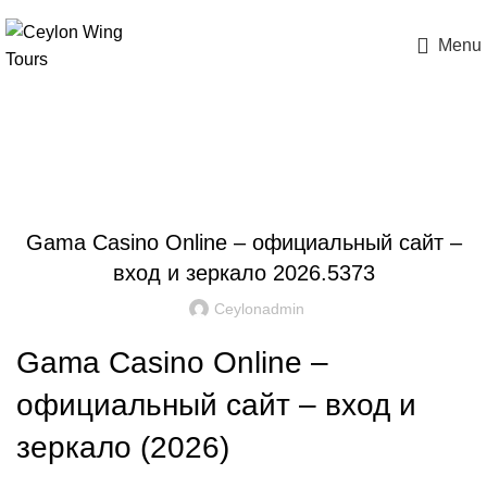
Menu
Blog
NEWS
Gama Casino Online – официальный сайт –
вход и зеркало 2026.5373
Ceylonadmin
Gama Casino Online –
официальный сайт – вход и
зеркало (2026)