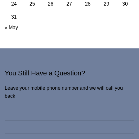
24
25
26
27
28
29
30
31
« May
You Still Have a Question?
Leave your mobile phone number and we will call you
back