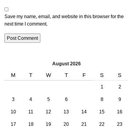
Save my name, email, and website in this browser for the
next time I comment.
August 2026
M
T
W
T
F
S
S
1
2
3
4
5
6
7
8
9
10
11
12
13
14
15
16
17
18
19
20
21
22
23