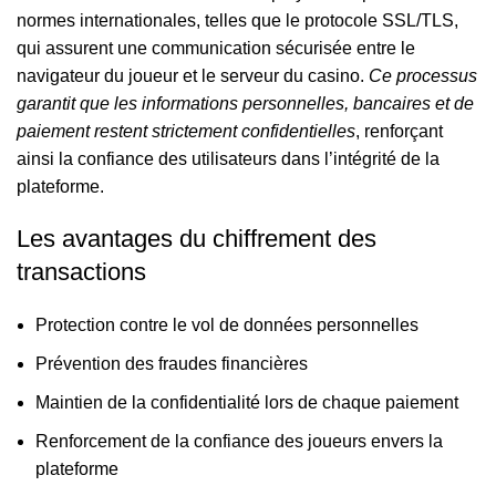
normes internationales, telles que le protocole SSL/TLS,
qui assurent une communication sécurisée entre le
navigateur du joueur et le serveur du casino.
Ce processus
garantit que les informations personnelles, bancaires et de
paiement restent strictement confidentielles
, renforçant
ainsi la confiance des utilisateurs dans l’intégrité de la
plateforme.
Les avantages du chiffrement des
transactions
Protection contre le vol de données personnelles
Prévention des fraudes financières
Maintien de la confidentialité lors de chaque paiement
Renforcement de la confiance des joueurs envers la
plateforme