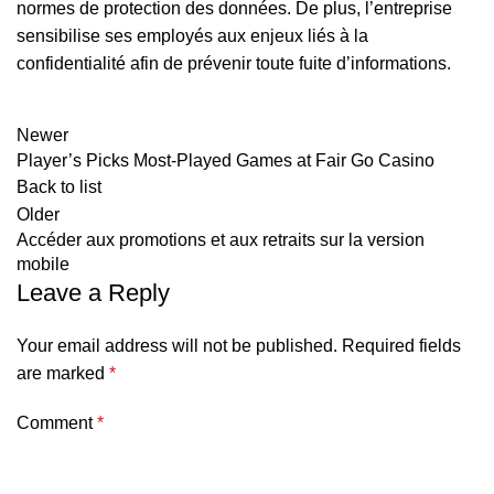
normes de protection des données. De plus, l’entreprise
sensibilise ses employés aux enjeux liés à la
confidentialité afin de prévenir toute fuite d’informations.
Newer
Player’s Picks Most-Played Games at Fair Go Casino
Back to list
Older
Accéder aux promotions et aux retraits sur la version
mobile
Leave a Reply
Your email address will not be published.
Required fields
are marked
*
Comment
*