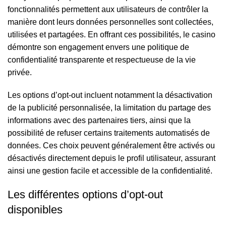
fonctionnalités permettent aux utilisateurs de contrôler la
manière dont leurs données personnelles sont collectées,
utilisées et partagées. En offrant ces possibilités, le casino
démontre son engagement envers une politique de
confidentialité transparente et respectueuse de la vie
privée.
Les options d’opt-out incluent notamment la désactivation
de la publicité personnalisée, la limitation du partage des
informations avec des partenaires tiers, ainsi que la
possibilité de refuser certains traitements automatisés de
données. Ces choix peuvent généralement être activés ou
désactivés directement depuis le profil utilisateur, assurant
ainsi une gestion facile et accessible de la confidentialité.
Les différentes options d’opt-out
disponibles