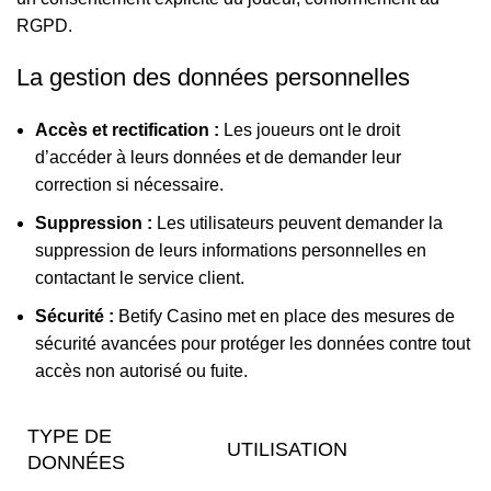
RGPD.
La gestion des données personnelles
Accès et rectification :
Les joueurs ont le droit
d’accéder à leurs données et de demander leur
correction si nécessaire.
Suppression :
Les utilisateurs peuvent demander la
suppression de leurs informations personnelles en
contactant le service client.
Sécurité :
Betify Casino met en place des mesures de
sécurité avancées pour protéger les données contre tout
accès non autorisé ou fuite.
TYPE DE
UTILISATION
DONNÉES