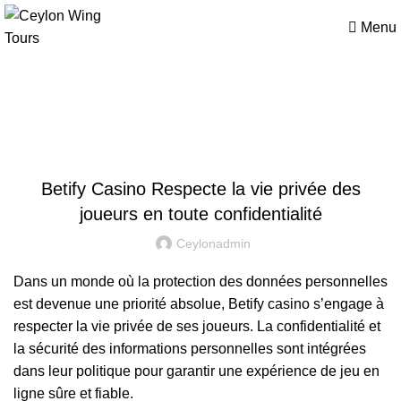
Menu
Blog
UNCATEGORIZED
Betify Casino Respecte la vie privée des
joueurs en toute confidentialité
Ceylonadmin
Dans un monde où la protection des données personnelles
est devenue une priorité absolue,
Betify casino
s’engage à
respecter la vie privée de ses joueurs. La confidentialité et
la sécurité des informations personnelles sont intégrées
dans leur politique pour garantir une expérience de jeu en
ligne sûre et fiable.