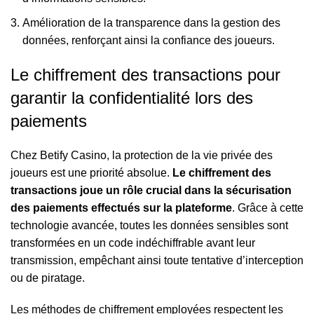
Amélioration de la transparence dans la gestion des
données, renforçant ainsi la confiance des joueurs.
Le chiffrement des transactions pour
garantir la confidentialité lors des
paiements
Chez Betify Casino, la protection de la vie privée des
joueurs est une priorité absolue.
Le chiffrement des
transactions joue un rôle crucial dans la sécurisation
des paiements effectués sur la plateforme
. Grâce à cette
technologie avancée, toutes les données sensibles sont
transformées en un code indéchiffrable avant leur
transmission, empêchant ainsi toute tentative d’interception
ou de piratage.
Les méthodes de chiffrement employées respectent les