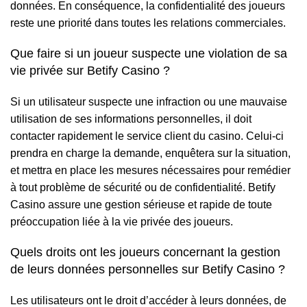
données. En conséquence, la confidentialité des joueurs
reste une priorité dans toutes les relations commerciales.
Que faire si un joueur suspecte une violation de sa
vie privée sur Betify Casino ?
Si un utilisateur suspecte une infraction ou une mauvaise
utilisation de ses informations personnelles, il doit
contacter rapidement le service client du casino. Celui-ci
prendra en charge la demande, enquêtera sur la situation,
et mettra en place les mesures nécessaires pour remédier
à tout problème de sécurité ou de confidentialité. Betify
Casino assure une gestion sérieuse et rapide de toute
préoccupation liée à la vie privée des joueurs.
Quels droits ont les joueurs concernant la gestion
de leurs données personnelles sur Betify Casino ?
Les utilisateurs ont le droit d’accéder à leurs données, de