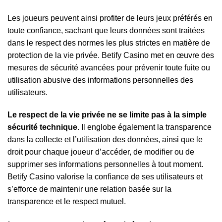
Les joueurs peuvent ainsi profiter de leurs jeux préférés en
toute confiance, sachant que leurs données sont traitées
dans le respect des normes les plus strictes en matière de
protection de la vie privée. Betify Casino met en œuvre des
mesures de sécurité avancées pour prévenir toute fuite ou
utilisation abusive des informations personnelles des
utilisateurs.
Le respect de la vie privée ne se limite pas à la simple
sécurité technique
. Il englobe également la transparence
dans la collecte et l’utilisation des données, ainsi que le
droit pour chaque joueur d’accéder, de modifier ou de
supprimer ses informations personnelles à tout moment.
Betify Casino valorise la confiance de ses utilisateurs et
s’efforce de maintenir une relation basée sur la
transparence et le respect mutuel.