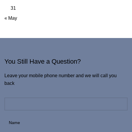
31
« May
You Still Have a Question?
Leave your mobile phone number and we will call you
back