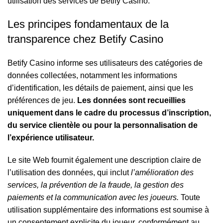
utilisation des services de Betify Casino.
Les principes fondamentaux de la
transparence chez Betify Casino
Betify Casino informe ses utilisateurs des catégories de
données collectées, notamment les informations
d’identification, les détails de paiement, ainsi que les
préférences de jeu.
Les données sont recueillies
uniquement dans le cadre du processus d’inscription,
du service clientèle ou pour la personnalisation de
l’expérience utilisateur.
Le site Web fournit également une description claire de
l’utilisation des données, qui inclut
l’amélioration des
services, la prévention de la fraude, la gestion des
paiements et la communication avec les joueurs.
Toute
utilisation supplémentaire des informations est soumise à
un consentement explicite du joueur, conformément au