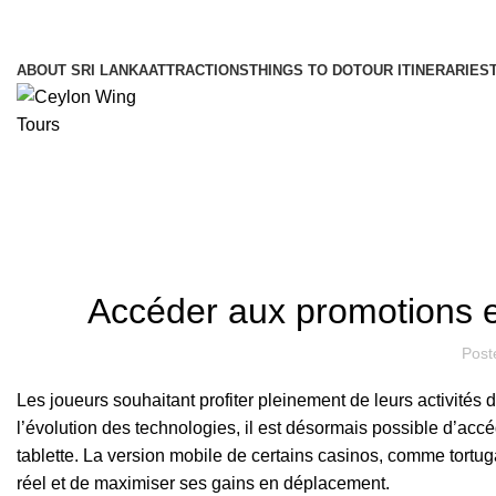
Hotline/Whatsapp: +94 716 225522
ABOUT SRI LANKA
ATTRACTIONS
THINGS TO DO
TOUR ITINERARIES
Blog
Accéder aux promotions et
Post
Les joueurs souhaitant profiter pleinement de leurs activités 
l’évolution des technologies, il est désormais possible d’acc
tablette. La version mobile de certains casinos, comme
tortu
réel et de maximiser ses gains en déplacement.