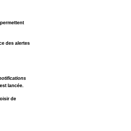
 permettent
ce des alertes
 notifications
est lancée.
oisir de