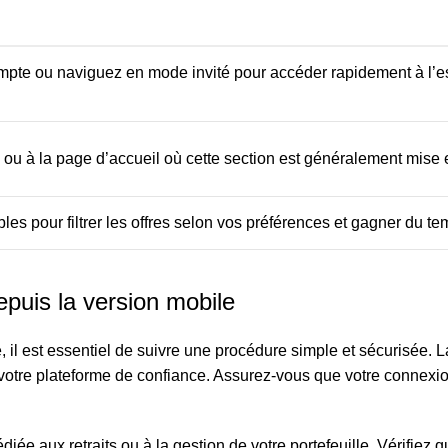
mpte ou naviguez en mode invité pour accéder rapidement à l’
ou à la page d’accueil où cette section est généralement mise 
bles pour filtrer les offres selon vos préférences et gagner du te
epuis la version mobile
e, il est essentiel de suivre une procédure simple et sécurisée. 
e votre plateforme de confiance. Assurez-vous que votre connexio
iée aux retraits ou à la gestion de votre portefeuille. Vérifiez 