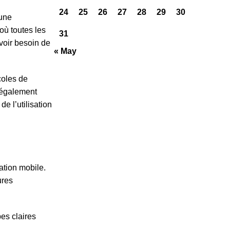
24
25
26
27
28
29
30
 une
où toutes les
31
avoir besoin de
« May
coles de
t également
e l’utilisation
ation mobile.
ures
es claires