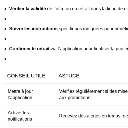
Vérifier la validité
de l’offre ou du retrait dans la fiche de dé
Suivre les instructions
spécifiques indiquées pour bénéfic
Confirmer le retrait
via l’application pour finaliser la procé
CONSEIL UTILE
ASTUCE
Mettre à jour
Vérifiez régulièrement si des mise
l’application
aux promotions.
Activer les
Recevez des alertes en temps réel
notifications