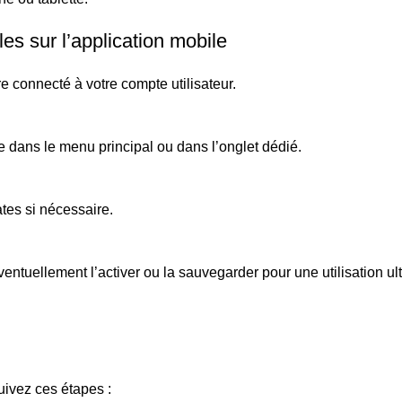
es sur l’application mobile
re connecté à votre compte utilisateur.
 dans le menu principal ou dans l’onglet dédié.
ates si nécessaire.
ventuellement l’activer ou la sauvegarder pour une utilisation ult
suivez ces étapes :