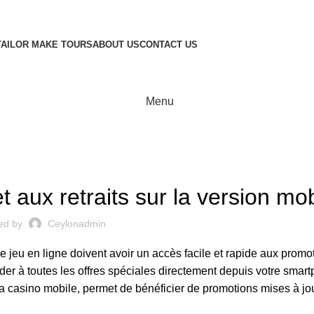
TAILOR MAKE TOURS
ABOUT US
CONTACT US
Menu
UNCATEGORIZED
 aux retraits sur la version mob
ed by
Ceylonadmin
de jeu en ligne doivent avoir un accès facile et rapide aux promo
éder à toutes les offres spéciales directement depuis votre smar
ga casino mobile
, permet de bénéficier de promotions mises à jo