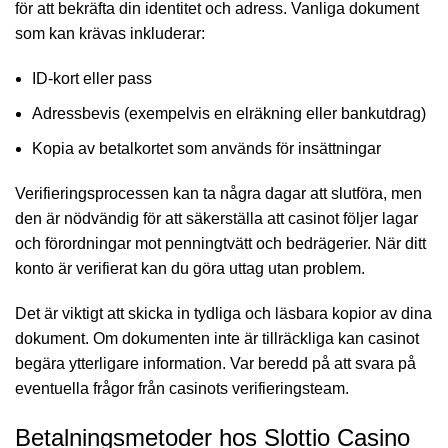
för att bekräfta din identitet och adress. Vanliga dokument
som kan krävas inkluderar:
ID-kort eller pass
Adressbevis (exempelvis en elräkning eller bankutdrag)
Kopia av betalkortet som används för insättningar
Verifieringsprocessen kan ta några dagar att slutföra, men
den är nödvändig för att säkerställa att casinot följer lagar
och förordningar mot penningtvätt och bedrägerier. När ditt
konto är verifierat kan du göra uttag utan problem.
Det är viktigt att skicka in tydliga och läsbara kopior av dina
dokument. Om dokumenten inte är tillräckliga kan casinot
begära ytterligare information. Var beredd på att svara på
eventuella frågor från casinots verifieringsteam.
Betalningsmetoder hos Slottio Casino