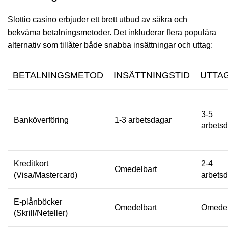
Slottio casino erbjuder ett brett utbud av säkra och
bekväma betalningsmetoder. Det inkluderar flera populära
alternativ som tillåter både snabba insättningar och uttag:
BETALNINGSMETOD
INSÄTTNINGSTID
UTTA
3-5
Banköverföring
1-3 arbetsdagar
arbets
Kreditkort
2-4
Omedelbart
(Visa/Mastercard)
arbets
E-plånböcker
Omedelbart
Omedel
(Skrill/Neteller)