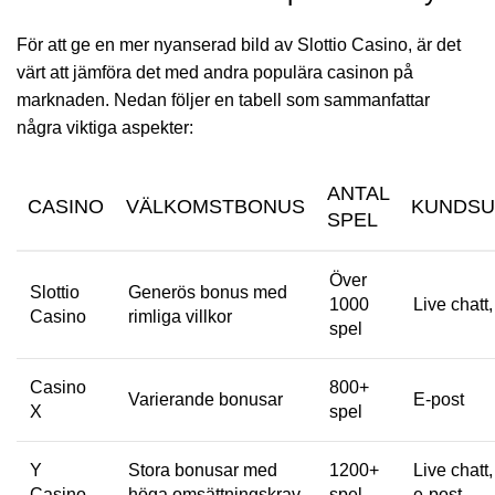
För att ge en mer nyanserad bild av Slottio Casino, är det
värt att jämföra det med andra populära casinon på
marknaden. Nedan följer en tabell som sammanfattar
några viktiga aspekter:
ANTAL
CASINO
VÄLKOMSTBONUS
KUNDSU
SPEL
Över
Slottio
Generös bonus med
1000
Live chatt,
Casino
rimliga villkor
spel
Casino
800+
Varierande bonusar
E-post
X
spel
Y
Stora bonusar med
1200+
Live chatt,
Casino
höga omsättningskrav
spel
e-post