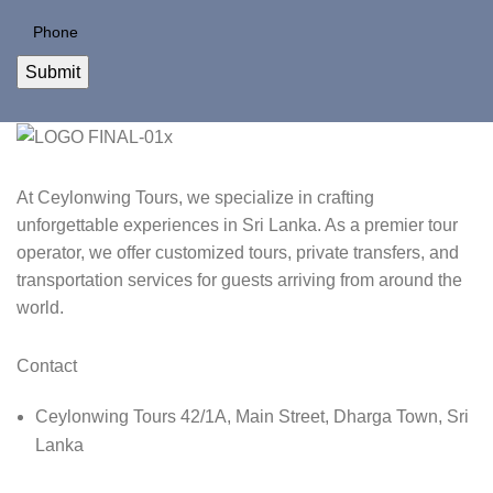
At Ceylonwing Tours, we specialize in crafting
unforgettable experiences in Sri Lanka. As a premier tour
operator, we offer customized tours, private transfers, and
transportation services for guests arriving from around the
world.
Contact
Ceylonwing Tours 42/1A, Main Street, Dharga Town, Sri
Lanka