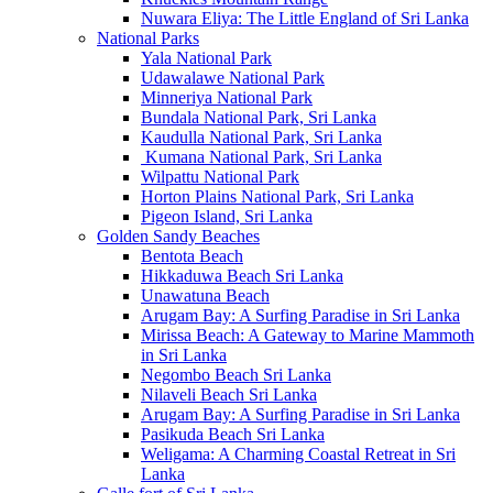
Nuwara Eliya: The Little England of Sri Lanka
National Parks
Yala National Park
Udawalawe National Park
Minneriya National Park
Bundala National Park, Sri Lanka
Kaudulla National Park, Sri Lanka
Kumana National Park, Sri Lanka
Wilpattu National Park
Horton Plains National Park, Sri Lanka
Pigeon Island, Sri Lanka
Golden Sandy Beaches
Bentota Beach
Hikkaduwa Beach Sri Lanka
Unawatuna Beach
Arugam Bay: A Surfing Paradise in Sri Lanka
Mirissa Beach: A Gateway to Marine Mammoth
in Sri Lanka
Negombo Beach Sri Lanka
Nilaveli Beach Sri Lanka
Arugam Bay: A Surfing Paradise in Sri Lanka
Pasikuda Beach Sri Lanka
Weligama: A Charming Coastal Retreat in Sri
Lanka