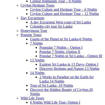
Central Highlands Tour – 9 Nights
Ceylon Heritage Tours
Ceylon Culture and Heritage Tour – 6 Nights
Ceylon Culture and Heritage Tour – 12 Nights
Day Excursions
A day Excursion West coast of Sri Lanka
Colombo city tour Sri Lanka
Honeymoon Tour
Popular Tours
Giants of the Planet in Sri Lanka-6 Nights
7 Nights
Poppular 7 Nights – Option I
Popular 7 Nights -Option II
Popular 7 Nights in Sri Lanka – Option III
13 Nights
Explore Sri Lanka in 13 Days- Option I
Discover Heritage and Nature-13 Nights
14 Nights
2 Weeks in Paradise on the Earth-Sri
Lanka 14 Nights
Tour of Sri Lanka -19 Nights
Discover the Hidden Beauty of Ceylon-20
Nights
Wild Life Tours
6 Nights Wild Life Tour- Option I