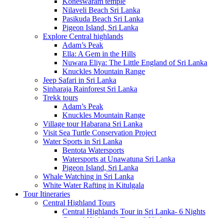
Koneswaram temple
Nilaveli Beach Sri Lanka
Pasikuda Beach Sri Lanka
Pigeon Island, Sri Lanka
Explore Central highlands
Adam’s Peak
Ella: A Gem in the Hills
Nuwara Eliya: The Little England of Sri Lanka
Knuckles Mountain Range
Jeep Safari in Sri Lanka
Sinharaja Rainforest Sri Lanka
Trekk tours
Adam’s Peak
Knuckles Mountain Range
Village tour Habarana Sri Lanka
Visit Sea Turtle Conservation Project
Water Sports in Sri Lanka
Bentota Watersports
Watersports at Unawatuna Sri Lanka
Pigeon Island, Sri Lanka
Whale Watching in Sri Lanka
White Water Rafting in Kitulgala
Tour Itineraries
Central Highland Tours
Central Highlands Tour in Sri Lanka- 6 Nights