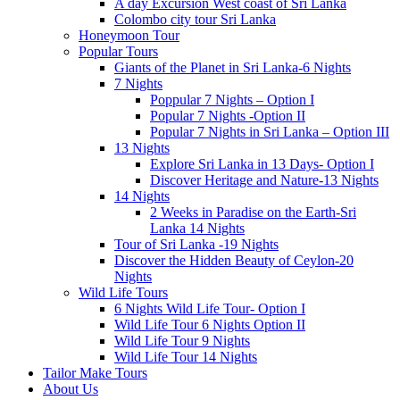
A day Excursion West coast of Sri Lanka
Colombo city tour Sri Lanka
Honeymoon Tour
Popular Tours
Giants of the Planet in Sri Lanka-6 Nights
7 Nights
Poppular 7 Nights – Option I
Popular 7 Nights -Option II
Popular 7 Nights in Sri Lanka – Option III
13 Nights
Explore Sri Lanka in 13 Days- Option I
Discover Heritage and Nature-13 Nights
14 Nights
2 Weeks in Paradise on the Earth-Sri
Lanka 14 Nights
Tour of Sri Lanka -19 Nights
Discover the Hidden Beauty of Ceylon-20
Nights
Wild Life Tours
6 Nights Wild Life Tour- Option I
Wild Life Tour 6 Nights Option II
Wild Life Tour 9 Nights
Wild Life Tour 14 Nights
Tailor Make Tours
About Us