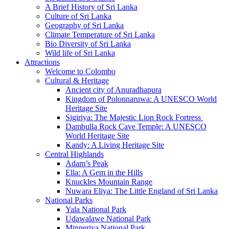
A Brief History of Sri Lanka
Culture of Sri Lanka
Geography of Sri Lanka
Climate Temperature of Sri Lanka
Bio Diversity of Sri Lanka
Wild life of Sri Lanka
Attractions
Welcome to Colombo
Cultural & Heritage
Ancient city of Anuradhapura
Kingdom of Polonnaruwa: A UNESCO World
Heritage Site
Sigiriya: The Majestic Lion Rock Fortress
Dambulla Rock Cave Temple: A UNESCO
World Heritage Site
Kandy: A Living Heritage Site
Central Highlands
Adam’s Peak
Ella: A Gem in the Hills
Knuckles Mountain Range
Nuwara Eliya: The Little England of Sri Lanka
National Parks
Yala National Park
Udawalawe National Park
Minneriya National Park