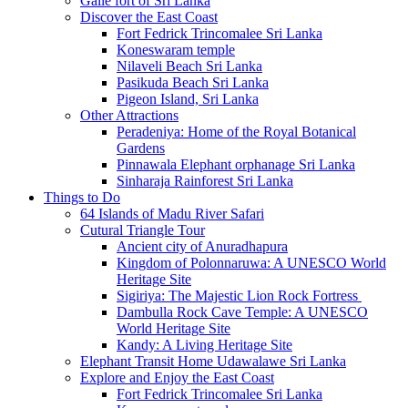
Galle fort of Sri Lanka
Discover the East Coast
Fort Fedrick Trincomalee Sri Lanka
Koneswaram temple
Nilaveli Beach Sri Lanka
Pasikuda Beach Sri Lanka
Pigeon Island, Sri Lanka
Other Attractions
Peradeniya: Home of the Royal Botanical
Gardens
Pinnawala Elephant orphanage Sri Lanka
Sinharaja Rainforest Sri Lanka
Things to Do
64 Islands of Madu River Safari
Cutural Triangle Tour
Ancient city of Anuradhapura
Kingdom of Polonnaruwa: A UNESCO World
Heritage Site
Sigiriya: The Majestic Lion Rock Fortress
Dambulla Rock Cave Temple: A UNESCO
World Heritage Site
Kandy: A Living Heritage Site
Elephant Transit Home Udawalawe Sri Lanka
Explore and Enjoy the East Coast
Fort Fedrick Trincomalee Sri Lanka