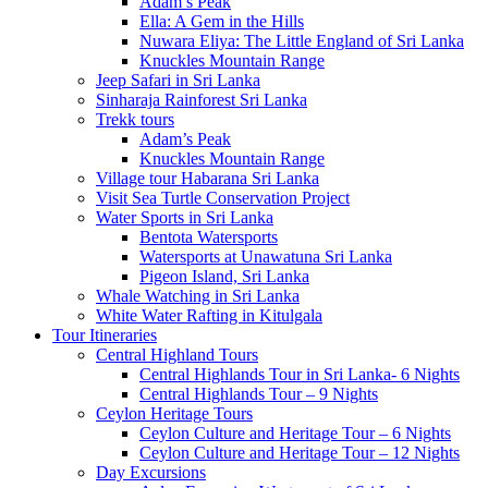
Adam’s Peak
Ella: A Gem in the Hills
Nuwara Eliya: The Little England of Sri Lanka
Knuckles Mountain Range
Jeep Safari in Sri Lanka
Sinharaja Rainforest Sri Lanka
Trekk tours
Adam’s Peak
Knuckles Mountain Range
Village tour Habarana Sri Lanka
Visit Sea Turtle Conservation Project
Water Sports in Sri Lanka
Bentota Watersports
Watersports at Unawatuna Sri Lanka
Pigeon Island, Sri Lanka
Whale Watching in Sri Lanka
White Water Rafting in Kitulgala
Tour Itineraries
Central Highland Tours
Central Highlands Tour in Sri Lanka- 6 Nights
Central Highlands Tour – 9 Nights
Ceylon Heritage Tours
Ceylon Culture and Heritage Tour – 6 Nights
Ceylon Culture and Heritage Tour – 12 Nights
Day Excursions