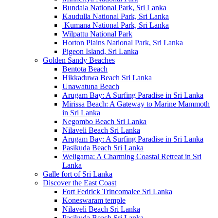
Bundala National Park, Sri Lanka
Kaudulla National Park, Sri Lanka
Kumana National Park, Sri Lanka
Wilpattu National Park
Horton Plains National Park, Sri Lanka
Pigeon Island, Sri Lanka
Golden Sandy Beaches
Bentota Beach
Hikkaduwa Beach Sri Lanka
Unawatuna Beach
Arugam Bay: A Surfing Paradise in Sri Lanka
Mirissa Beach: A Gateway to Marine Mammoth
in Sri Lanka
Negombo Beach Sri Lanka
Nilaveli Beach Sri Lanka
Arugam Bay: A Surfing Paradise in Sri Lanka
Pasikuda Beach Sri Lanka
Weligama: A Charming Coastal Retreat in Sri
Lanka
Galle fort of Sri Lanka
Discover the East Coast
Fort Fedrick Trincomalee Sri Lanka
Koneswaram temple
Nilaveli Beach Sri Lanka
Pasikuda Beach Sri Lanka