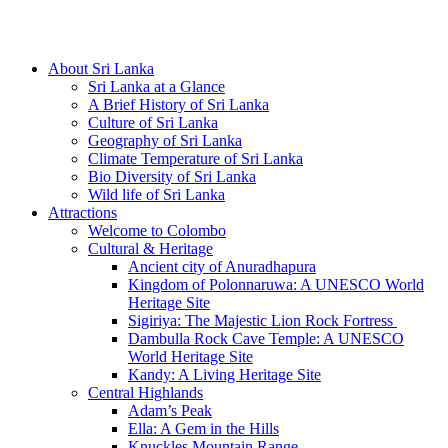
Hotline/Whatsapp: +94 716 225522
About Sri Lanka
Sri Lanka at a Glance
A Brief History of Sri Lanka
Culture of Sri Lanka
Geography of Sri Lanka
Climate Temperature of Sri Lanka
Bio Diversity of Sri Lanka
Wild life of Sri Lanka
Attractions
Welcome to Colombo
Cultural & Heritage
Ancient city of Anuradhapura
Kingdom of Polonnaruwa: A UNESCO World
Heritage Site
Sigiriya: The Majestic Lion Rock Fortress
Dambulla Rock Cave Temple: A UNESCO
World Heritage Site
Kandy: A Living Heritage Site
Central Highlands
Adam’s Peak
Ella: A Gem in the Hills
Knuckles Mountain Range