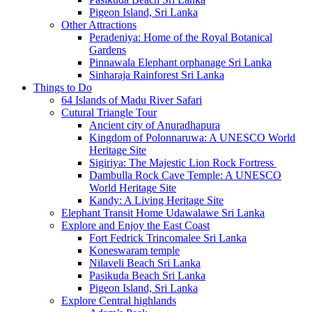
Pigeon Island, Sri Lanka
Other Attractions
Peradeniya: Home of the Royal Botanical
Gardens
Pinnawala Elephant orphanage Sri Lanka
Sinharaja Rainforest Sri Lanka
Things to Do
64 Islands of Madu River Safari
Cutural Triangle Tour
Ancient city of Anuradhapura
Kingdom of Polonnaruwa: A UNESCO World
Heritage Site
Sigiriya: The Majestic Lion Rock Fortress
Dambulla Rock Cave Temple: A UNESCO
World Heritage Site
Kandy: A Living Heritage Site
Elephant Transit Home Udawalawe Sri Lanka
Explore and Enjoy the East Coast
Fort Fedrick Trincomalee Sri Lanka
Koneswaram temple
Nilaveli Beach Sri Lanka
Pasikuda Beach Sri Lanka
Pigeon Island, Sri Lanka
Explore Central highlands