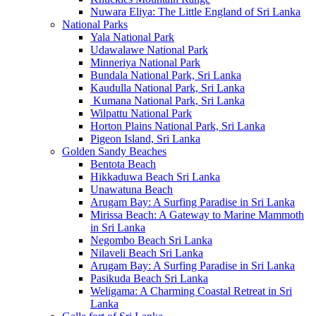
Nuwara Eliya: The Little England of Sri Lanka
National Parks
Yala National Park
Udawalawe National Park
Minneriya National Park
Bundala National Park, Sri Lanka
Kaudulla National Park, Sri Lanka
Kumana National Park, Sri Lanka
Wilpattu National Park
Horton Plains National Park, Sri Lanka
Pigeon Island, Sri Lanka
Golden Sandy Beaches
Bentota Beach
Hikkaduwa Beach Sri Lanka
Unawatuna Beach
Arugam Bay: A Surfing Paradise in Sri Lanka
Mirissa Beach: A Gateway to Marine Mammoth
in Sri Lanka
Negombo Beach Sri Lanka
Nilaveli Beach Sri Lanka
Arugam Bay: A Surfing Paradise in Sri Lanka
Pasikuda Beach Sri Lanka
Weligama: A Charming Coastal Retreat in Sri
Lanka