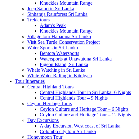
Knuckles Mountain Range
Jeep Safari in Sri Lanka
Sinharaja Rainforest Sri Lanka
Trekk tours
Adam’s Peak
Knuckles Mountain Range
Village tour Habarana Sri Lanka
Visit Sea Turtle Conservation Project
Water Sports in Sri Lanka
Bentota Watersports
Watersports at Unawatuna Sri Lanka
Pigeon Island, Sri Lanka
Whale Watching in Sri Lanka
White Water Rafting in Kitulgala
Tour Itineraries
Central Highland Tours
Central Highlands Tour in Sri Lanka- 6 Nights
Central Highlands Tour – 9 Nights
Ceylon Heritage Tours
Ceylon Culture and Heritage Tour – 6 Nights
Ceylon Culture and Heritage Tour – 12 Nights
Day Excursions
A day Excursion West coast of Sri Lanka
Colombo city tour Sri Lanka
Honeymoon Tour