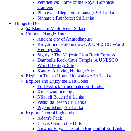
Peradeniya: Home of the Royal Botanical
Gardens
Pinnawala Elephant orphanage Sri Lanka
Sinharaja Rainforest Sri Lanka
Things to Do
64 Islands of Madu River Safari
Cutural Triangle Tour
Ancient city of Anuradhapura
Kingdom of Polonnaruwa: A UNESCO World
Heritage Site
Sigiriya: The Majestic Lion Rock Fortress
Dambulla Rock Cave Temple: A UNESCO
World Heritage Site
Kandy: A Living Heritage Site
Elephant Transit Home Udawalawe Sri Lanka
Explore and Enjoy the East Coast
Fort Fedrick Trincomalee Sri Lanka
Koneswaram temple
Nilaveli Beach Sri Lanka
Pasikuda Beach Sri Lanka
Pigeon Island, Sri Lanka
Explore Central highlands
Adam’s Peak
Ella: A Gem in the Hills
Nuwara Eliya: The Little England of Sri Lanka