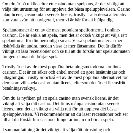
Om du är på utkiks efter ett casino utan spelpaus, är det viktigt att
välja rätt utrustning för att uppleva det bästa spelupplevelsen. Casino
utan licens, casino utan svensk licens, trustly – alla dessa alternativ
kan vara svårt att navigera i, men vi är här för att hjälpa dig.
Spelautomater är en av de mest populära spelformerna i online-
casinon. De är enkla att spela, men det är också viktigt att välja rätt
spelautomat för din personliga smak. Vissa spelautomater är mer
riskfyllda än andra, medan vissa är mer lättsamma. Det är därför
viktigt att läsa recensioner och se till att du förstår hur spelautomaten
fungerar innan du börjar spela.
Trustly är ett av de mest populära betalningsmetoderna i online-
casinon. Det är en säker och enkel metod att göra insättningar och
uttagningar. Trustly är också ett av de mest populära alternativet för
dem som vill spela casino utan licens, eftersom det är ett licensfritt
betalningsverktyg.
Om du är nyfiken på att spela casino utan svensk licens, är det
viktigt att välja rätt casino. Det finns många casino utan svensk
licens, men det är viktigt att välja rätt för att uppleva det bästa
spelupplevelsen. Vi rekommenderar att du läser recensioner och ser
till att du förstår hur casinoet fungerar innan du börjar spela.
I sammanfattning är det viktigt att välja rätt utrustning och