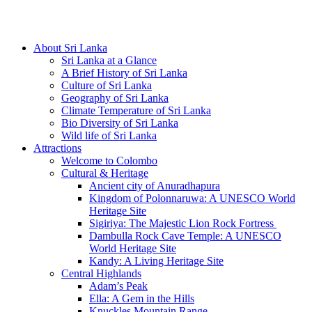
Hotline/Whatsapp: +94 716 225522
About Sri Lanka
Sri Lanka at a Glance
A Brief History of Sri Lanka
Culture of Sri Lanka
Geography of Sri Lanka
Climate Temperature of Sri Lanka
Bio Diversity of Sri Lanka
Wild life of Sri Lanka
Attractions
Welcome to Colombo
Cultural & Heritage
Ancient city of Anuradhapura
Kingdom of Polonnaruwa: A UNESCO World
Heritage Site
Sigiriya: The Majestic Lion Rock Fortress
Dambulla Rock Cave Temple: A UNESCO
World Heritage Site
Kandy: A Living Heritage Site
Central Highlands
Adam’s Peak
Ella: A Gem in the Hills
Knuckles Mountain Range