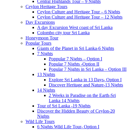
Central Highlands Tour – 9 Nights
Ceylon Heritage Tours
Ceylon Culture and Heritage Tour – 6 Nights
Ceylon Culture and Heritage Tour – 12 Nights
Day Excursions
A day Excursion West coast of Sri Lanka
Colombo city tour Sri Lanka
Honeymoon Tour
Popular Tours
Giants of the Planet in Sri Lanka-6 Nights
7 Nights
Poppular 7 Nights – Option I
Popular 7 Nights -Option II
Popular 7 Nights in Sri Lanka – Option III
13 Nights
Explore Sri Lanka in 13 Days- Option I
Discover Heritage and Nature-13 Nights
14 Nights
2 Weeks in Paradise on the Earth-Sri
Lanka 14 Nights
Tour of Sri Lanka -19 Nights
Discover the Hidden Beauty of Ceylon-20
Nights
Wild Life Tours
6 Nights Wild Life Tour- Option I