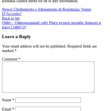
kontakta casinot direkt för att få mer information.
Newer
Clenbuterolo e Allenamento di Resistenza: Vanno
D’Accordo?
Back to list
Older
– Официальный сайт Pinco играть онлайн Зеркало и
вход.13460 (2)
Leave a Reply
Your email address will not be published.
Required fields are
marked
*
Comment
*
Name
*
Email
*