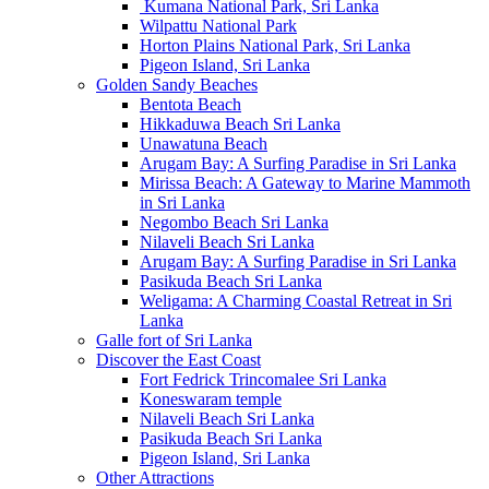
Kumana National Park, Sri Lanka
Wilpattu National Park
Horton Plains National Park, Sri Lanka
Pigeon Island, Sri Lanka
Golden Sandy Beaches
Bentota Beach
Hikkaduwa Beach Sri Lanka
Unawatuna Beach
Arugam Bay: A Surfing Paradise in Sri Lanka
Mirissa Beach: A Gateway to Marine Mammoth
in Sri Lanka
Negombo Beach Sri Lanka
Nilaveli Beach Sri Lanka
Arugam Bay: A Surfing Paradise in Sri Lanka
Pasikuda Beach Sri Lanka
Weligama: A Charming Coastal Retreat in Sri
Lanka
Galle fort of Sri Lanka
Discover the East Coast
Fort Fedrick Trincomalee Sri Lanka
Koneswaram temple
Nilaveli Beach Sri Lanka
Pasikuda Beach Sri Lanka
Pigeon Island, Sri Lanka
Other Attractions