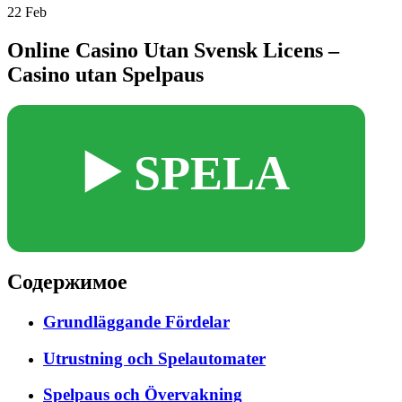
22
Feb
Online Casino Utan Svensk Licens –
Casino utan Spelpaus
▶️ SPELA
Содержимое
Grundläggande Fördelar
Utrustning och Spelautomater
Spelpaus och Övervakning