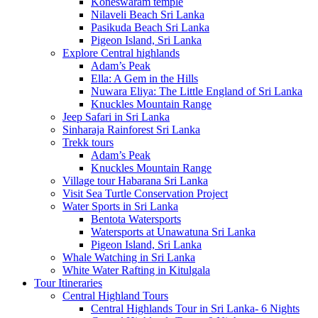
Koneswaram temple
Nilaveli Beach Sri Lanka
Pasikuda Beach Sri Lanka
Pigeon Island, Sri Lanka
Explore Central highlands
Adam’s Peak
Ella: A Gem in the Hills
Nuwara Eliya: The Little England of Sri Lanka
Knuckles Mountain Range
Jeep Safari in Sri Lanka
Sinharaja Rainforest Sri Lanka
Trekk tours
Adam’s Peak
Knuckles Mountain Range
Village tour Habarana Sri Lanka
Visit Sea Turtle Conservation Project
Water Sports in Sri Lanka
Bentota Watersports
Watersports at Unawatuna Sri Lanka
Pigeon Island, Sri Lanka
Whale Watching in Sri Lanka
White Water Rafting in Kitulgala
Tour Itineraries
Central Highland Tours
Central Highlands Tour in Sri Lanka- 6 Nights