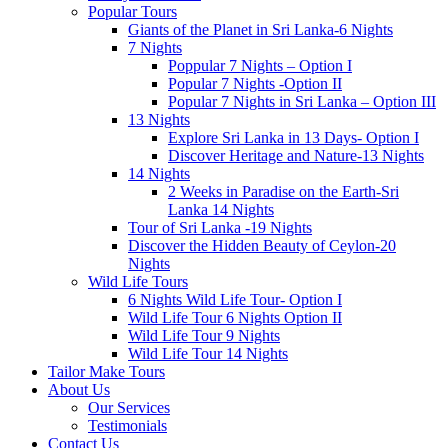
Popular Tours
Giants of the Planet in Sri Lanka-6 Nights
7 Nights
Poppular 7 Nights – Option I
Popular 7 Nights -Option II
Popular 7 Nights in Sri Lanka – Option III
13 Nights
Explore Sri Lanka in 13 Days- Option I
Discover Heritage and Nature-13 Nights
14 Nights
2 Weeks in Paradise on the Earth-Sri
Lanka 14 Nights
Tour of Sri Lanka -19 Nights
Discover the Hidden Beauty of Ceylon-20
Nights
Wild Life Tours
6 Nights Wild Life Tour- Option I
Wild Life Tour 6 Nights Option II
Wild Life Tour 9 Nights
Wild Life Tour 14 Nights
Tailor Make Tours
About Us
Our Services
Testimonials
Contact Us