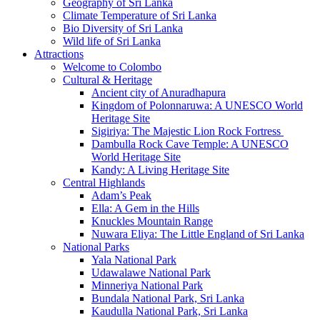
Geography of Sri Lanka
Climate Temperature of Sri Lanka
Bio Diversity of Sri Lanka
Wild life of Sri Lanka
Attractions
Welcome to Colombo
Cultural & Heritage
Ancient city of Anuradhapura
Kingdom of Polonnaruwa: A UNESCO World
Heritage Site
Sigiriya: The Majestic Lion Rock Fortress
Dambulla Rock Cave Temple: A UNESCO
World Heritage Site
Kandy: A Living Heritage Site
Central Highlands
Adam’s Peak
Ella: A Gem in the Hills
Knuckles Mountain Range
Nuwara Eliya: The Little England of Sri Lanka
National Parks
Yala National Park
Udawalawe National Park
Minneriya National Park
Bundala National Park, Sri Lanka
Kaudulla National Park, Sri Lanka