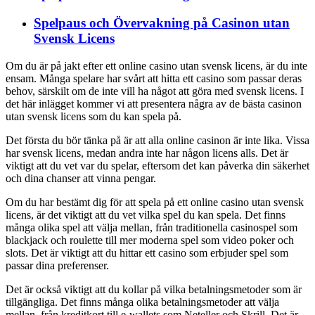
Spelpaus och Övervakning på Casinon utan
Svensk Licens
Om du är på jakt efter ett online casino utan svensk licens, är du inte
ensam. Många spelare har svårt att hitta ett casino som passar deras
behov, särskilt om de inte vill ha något att göra med svensk licens. I
det här inlägget kommer vi att presentera några av de bästa casinon
utan svensk licens som du kan spela på.
Det första du bör tänka på är att alla online casinon är inte lika. Vissa
har svensk licens, medan andra inte har någon licens alls. Det är
viktigt att du vet var du spelar, eftersom det kan påverka din säkerhet
och dina chanser att vinna pengar.
Om du har bestämt dig för att spela på ett online casino utan svensk
licens, är det viktigt att du vet vilka spel du kan spela. Det finns
många olika spel att välja mellan, från traditionella casinospel som
blackjack och roulette till mer moderna spel som video poker och
slots. Det är viktigt att du hittar ett casino som erbjuder spel som
passar dina preferenser.
Det är också viktigt att du kollar på vilka betalningsmetoder som är
tillgängliga. Det finns många olika betalningsmetoder att välja
mellan, från kreditkort till e-wallets som Neteller och Skrill. Det är