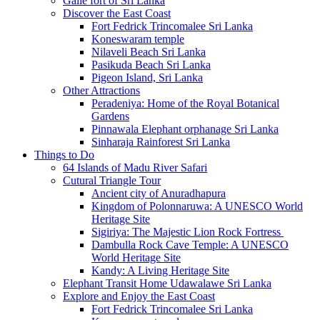
Galle fort of Sri Lanka
Discover the East Coast
Fort Fedrick Trincomalee Sri Lanka
Koneswaram temple
Nilaveli Beach Sri Lanka
Pasikuda Beach Sri Lanka
Pigeon Island, Sri Lanka
Other Attractions
Peradeniya: Home of the Royal Botanical
Gardens
Pinnawala Elephant orphanage Sri Lanka
Sinharaja Rainforest Sri Lanka
Things to Do
64 Islands of Madu River Safari
Cutural Triangle Tour
Ancient city of Anuradhapura
Kingdom of Polonnaruwa: A UNESCO World
Heritage Site
Sigiriya: The Majestic Lion Rock Fortress
Dambulla Rock Cave Temple: A UNESCO
World Heritage Site
Kandy: A Living Heritage Site
Elephant Transit Home Udawalawe Sri Lanka
Explore and Enjoy the East Coast
Fort Fedrick Trincomalee Sri Lanka