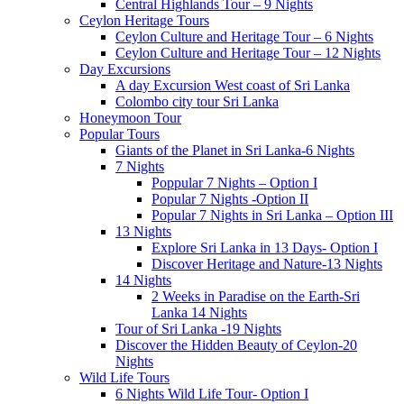
Central Highlands Tour – 9 Nights
Ceylon Heritage Tours
Ceylon Culture and Heritage Tour – 6 Nights
Ceylon Culture and Heritage Tour – 12 Nights
Day Excursions
A day Excursion West coast of Sri Lanka
Colombo city tour Sri Lanka
Honeymoon Tour
Popular Tours
Giants of the Planet in Sri Lanka-6 Nights
7 Nights
Poppular 7 Nights – Option I
Popular 7 Nights -Option II
Popular 7 Nights in Sri Lanka – Option III
13 Nights
Explore Sri Lanka in 13 Days- Option I
Discover Heritage and Nature-13 Nights
14 Nights
2 Weeks in Paradise on the Earth-Sri
Lanka 14 Nights
Tour of Sri Lanka -19 Nights
Discover the Hidden Beauty of Ceylon-20
Nights
Wild Life Tours
6 Nights Wild Life Tour- Option I