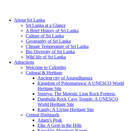
Hotline/Whatsapp: +94 716 225522
About Sri Lanka
Sri Lanka at a Glance
A Brief History of Sri Lanka
Culture of Sri Lanka
Geography of Sri Lanka
Climate Temperature of Sri Lanka
Bio Diversity of Sri Lanka
Wild life of Sri Lanka
Attractions
Welcome to Colombo
Cultural & Heritage
Ancient city of Anuradhapura
Kingdom of Polonnaruwa: A UNESCO World
Heritage Site
Sigiriya: The Majestic Lion Rock Fortress
Dambulla Rock Cave Temple: A UNESCO
World Heritage Site
Kandy: A Living Heritage Site
Central Highlands
Adam’s Peak
Ella: A Gem in the Hills
Knuckles Mountain Range