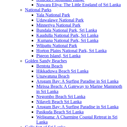
Nuwara Eliya: The Little England of Sri Lanka
National Parks
Yala National Park
Udawalawe National Park
Minneriya National Park
Bundala National Park, Sri Lanka
Kaudulla National Park, Sri Lanka
Kumana National Park, Sri Lanka
Wilpattu National Park
Horton Plains National Park, Sri Lanka
Pigeon Island, Sri Lanka
Golden Sandy Beaches
Bentota Beach
Hikkaduwa Beach Sri Lanka
Unawatuna Beach
Arugam Bay: A Surfing Paradise in Sri Lanka
Mirissa Beach: A Gateway to Marine Mammoth
in Sri Lanka
Negombo Beach Sri Lanka
Nilaveli Beach Sri Lanka
Arugam Bay: A Surfing Paradise in Sri Lanka
Pasikuda Beach Sri Lanka
Weligama: A Charming Coastal Retreat in Sri
Lanka