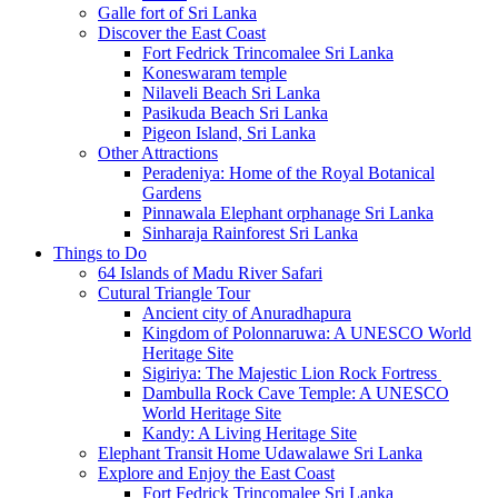
Galle fort of Sri Lanka
Discover the East Coast
Fort Fedrick Trincomalee Sri Lanka
Koneswaram temple
Nilaveli Beach Sri Lanka
Pasikuda Beach Sri Lanka
Pigeon Island, Sri Lanka
Other Attractions
Peradeniya: Home of the Royal Botanical
Gardens
Pinnawala Elephant orphanage Sri Lanka
Sinharaja Rainforest Sri Lanka
Things to Do
64 Islands of Madu River Safari
Cutural Triangle Tour
Ancient city of Anuradhapura
Kingdom of Polonnaruwa: A UNESCO World
Heritage Site
Sigiriya: The Majestic Lion Rock Fortress
Dambulla Rock Cave Temple: A UNESCO
World Heritage Site
Kandy: A Living Heritage Site
Elephant Transit Home Udawalawe Sri Lanka
Explore and Enjoy the East Coast
Fort Fedrick Trincomalee Sri Lanka