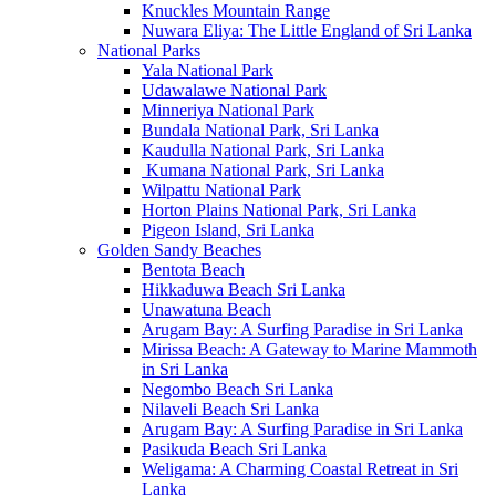
Knuckles Mountain Range
Nuwara Eliya: The Little England of Sri Lanka
National Parks
Yala National Park
Udawalawe National Park
Minneriya National Park
Bundala National Park, Sri Lanka
Kaudulla National Park, Sri Lanka
Kumana National Park, Sri Lanka
Wilpattu National Park
Horton Plains National Park, Sri Lanka
Pigeon Island, Sri Lanka
Golden Sandy Beaches
Bentota Beach
Hikkaduwa Beach Sri Lanka
Unawatuna Beach
Arugam Bay: A Surfing Paradise in Sri Lanka
Mirissa Beach: A Gateway to Marine Mammoth
in Sri Lanka
Negombo Beach Sri Lanka
Nilaveli Beach Sri Lanka
Arugam Bay: A Surfing Paradise in Sri Lanka
Pasikuda Beach Sri Lanka
Weligama: A Charming Coastal Retreat in Sri
Lanka