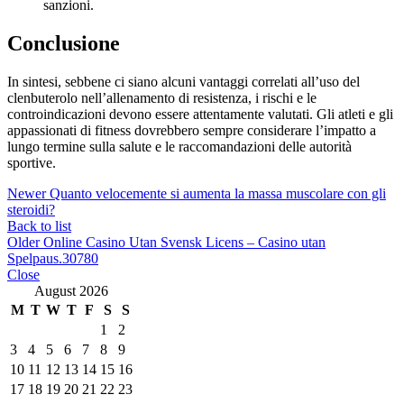
sanzioni.
Conclusione
In sintesi, sebbene ci siano alcuni vantaggi correlati all’uso del
clenbuterolo nell’allenamento di resistenza, i rischi e le
controindicazioni devono essere attentamente valutati. Gli atleti e gli
appassionati di fitness dovrebbero sempre considerare l’impatto a
lungo termine sulla salute e le raccomandazioni delle autorità
sportive.
Newer
Quanto velocemente si aumenta la massa muscolare con gli
steroidi?
Back to list
Older
Online Casino Utan Svensk Licens – Casino utan
Spelpaus.30780
Close
August 2026
M
T
W
T
F
S
S
1
2
3
4
5
6
7
8
9
10
11
12
13
14
15
16
17
18
19
20
21
22
23