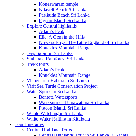
Koneswaram temple
Nilaveli Beach Sri Lanka
Pasikuda Beach Sri Lanka
Pigeon Island, Sri Lanka
Explore Central highlands
Adam’s Peak
Ella: A Gem in the Hills
Nuwara Eliya: The Little England of Sri Lanka
Knuckles Mountain Range
Jeep Safari in Sri Lanka
Sinharaja Rainforest Sri Lanka
Trekk tours
Adam’s Peak
Knuckles Mountain Range
Village tour Habarana Sri Lanka
Visit Sea Turtle Conservation Project
Water Sports in Sri Lanka
Bentota Watersports
Watersports at Unawatuna Sri Lanka
Pigeon Island, Sri Lanka
Whale Watching in Sri Lanka
White Water Rafting in Kitulgala
Tour Itineraries
Central Highland Tours
Central Highlands Tour in Sri Lanka- 6 Nights