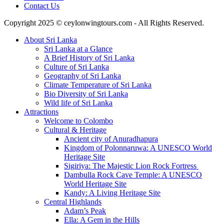
Contact Us
Copyright 2025 © ceylonwingtours.com - All Rights Reserved.
About Sri Lanka
Sri Lanka at a Glance
A Brief History of Sri Lanka
Culture of Sri Lanka
Geography of Sri Lanka
Climate Temperature of Sri Lanka
Bio Diversity of Sri Lanka
Wild life of Sri Lanka
Attractions
Welcome to Colombo
Cultural & Heritage
Ancient city of Anuradhapura
Kingdom of Polonnaruwa: A UNESCO World
Heritage Site
Sigiriya: The Majestic Lion Rock Fortress
Dambulla Rock Cave Temple: A UNESCO
World Heritage Site
Kandy: A Living Heritage Site
Central Highlands
Adam’s Peak
Ella: A Gem in the Hills