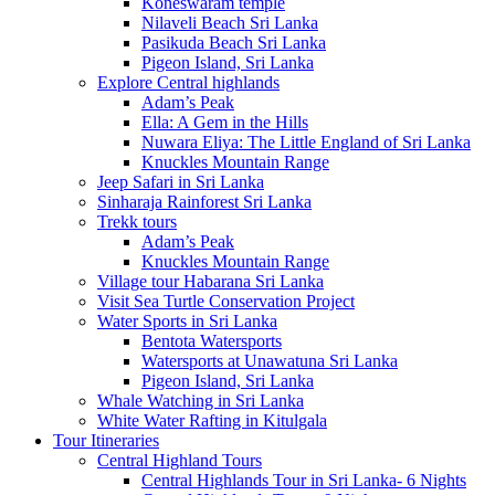
Koneswaram temple
Nilaveli Beach Sri Lanka
Pasikuda Beach Sri Lanka
Pigeon Island, Sri Lanka
Explore Central highlands
Adam’s Peak
Ella: A Gem in the Hills
Nuwara Eliya: The Little England of Sri Lanka
Knuckles Mountain Range
Jeep Safari in Sri Lanka
Sinharaja Rainforest Sri Lanka
Trekk tours
Adam’s Peak
Knuckles Mountain Range
Village tour Habarana Sri Lanka
Visit Sea Turtle Conservation Project
Water Sports in Sri Lanka
Bentota Watersports
Watersports at Unawatuna Sri Lanka
Pigeon Island, Sri Lanka
Whale Watching in Sri Lanka
White Water Rafting in Kitulgala
Tour Itineraries
Central Highland Tours
Central Highlands Tour in Sri Lanka- 6 Nights