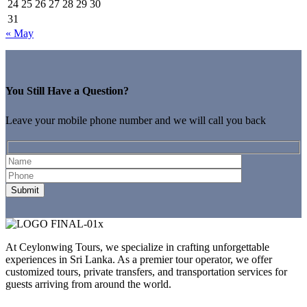
24
25
26
27
28
29
30
31
« May
You Still Have a Question?
Leave your mobile phone number and we will call you back
At Ceylonwing Tours, we specialize in crafting unforgettable
experiences in Sri Lanka. As a premier tour operator, we offer
customized tours, private transfers, and transportation services for
guests arriving from around the world.