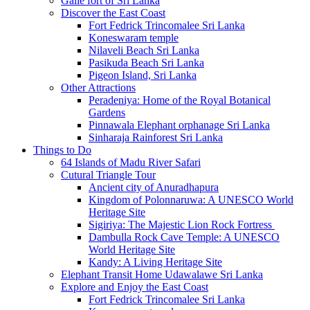
Galle fort of Sri Lanka
Discover the East Coast
Fort Fedrick Trincomalee Sri Lanka
Koneswaram temple
Nilaveli Beach Sri Lanka
Pasikuda Beach Sri Lanka
Pigeon Island, Sri Lanka
Other Attractions
Peradeniya: Home of the Royal Botanical
Gardens
Pinnawala Elephant orphanage Sri Lanka
Sinharaja Rainforest Sri Lanka
Things to Do
64 Islands of Madu River Safari
Cutural Triangle Tour
Ancient city of Anuradhapura
Kingdom of Polonnaruwa: A UNESCO World
Heritage Site
Sigiriya: The Majestic Lion Rock Fortress
Dambulla Rock Cave Temple: A UNESCO
World Heritage Site
Kandy: A Living Heritage Site
Elephant Transit Home Udawalawe Sri Lanka
Explore and Enjoy the East Coast
Fort Fedrick Trincomalee Sri Lanka