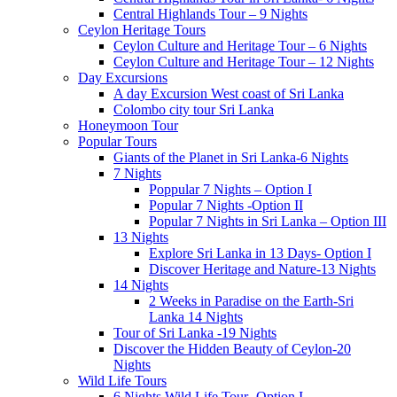
Central Highlands Tour – 9 Nights
Ceylon Heritage Tours
Ceylon Culture and Heritage Tour – 6 Nights
Ceylon Culture and Heritage Tour – 12 Nights
Day Excursions
A day Excursion West coast of Sri Lanka
Colombo city tour Sri Lanka
Honeymoon Tour
Popular Tours
Giants of the Planet in Sri Lanka-6 Nights
7 Nights
Poppular 7 Nights – Option I
Popular 7 Nights -Option II
Popular 7 Nights in Sri Lanka – Option III
13 Nights
Explore Sri Lanka in 13 Days- Option I
Discover Heritage and Nature-13 Nights
14 Nights
2 Weeks in Paradise on the Earth-Sri
Lanka 14 Nights
Tour of Sri Lanka -19 Nights
Discover the Hidden Beauty of Ceylon-20
Nights
Wild Life Tours
6 Nights Wild Life Tour- Option I