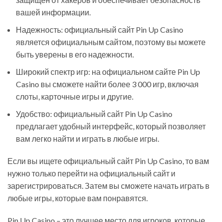
вашей информации.
Надежность: официальный сайт Pin Up Casino
является официальным сайтом, поэтому вы можете
быть уверены в его надежности.
Широкий спектр игр: на официальном сайте Pin Up
Casino вы сможете найти более 3 000 игр, включая
слоты, карточные игры и другие.
Удобство: официальный сайт Pin Up Casino
предлагает удобный интерфейс, который позволяет
вам легко найти и играть в любые игры.
Если вы ищете официальный сайт Pin Up Casino, то вам
нужно только перейти на официальный сайт и
зарегистрироваться. Затем вы сможете начать играть в
любые игры, которые вам понравятся.
Pin Up Casino – это лучшее место для игроков, которые