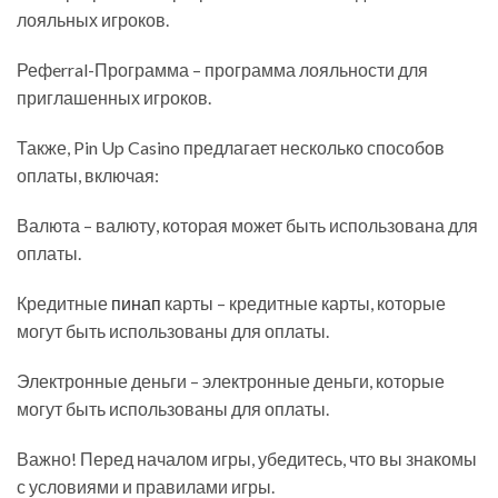
лояльных игроков.
Рефerral-Программа – программа лояльности для
приглашенных игроков.
Также, Pin Up Casino предлагает несколько способов
оплаты, включая:
Валюта – валюту, которая может быть использована для
оплаты.
Кредитные
пинап
карты – кредитные карты, которые
могут быть использованы для оплаты.
Электронные деньги – электронные деньги, которые
могут быть использованы для оплаты.
Важно! Перед началом игры, убедитесь, что вы знакомы
с условиями и правилами игры.