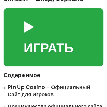
▶️
ИГРАТЬ
Содержимое
Pin Up Casino – Официальный
Сайт для Игроков
Преимущества официального сайта