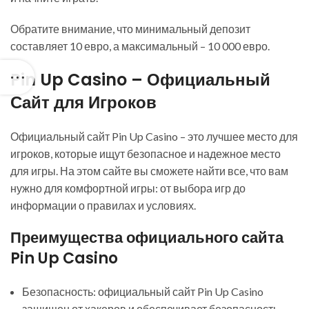
Обратите внимание, что минимальный депозит
составляет 10 евро, а максимальный – 10 000 евро.
Pin Up Casino – Официальный
Сайт для Игроков
Официальный сайт Pin Up Casino – это лучшее место для
игроков, которые ищут безопасное и надежное место
для игры. На этом сайте вы сможете найти все, что вам
нужно для комфортной игры: от выбора игр до
информации о правилах и условиях.
Преимущества официального сайта
Pin Up Casino
Безопасность: официальный сайт Pin Up Casino
защищен от хакеров и обеспечивает безопасность