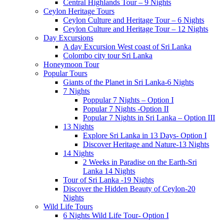
Central Highlands Tour – 9 Nights
Ceylon Heritage Tours
Ceylon Culture and Heritage Tour – 6 Nights
Ceylon Culture and Heritage Tour – 12 Nights
Day Excursions
A day Excursion West coast of Sri Lanka
Colombo city tour Sri Lanka
Honeymoon Tour
Popular Tours
Giants of the Planet in Sri Lanka-6 Nights
7 Nights
Poppular 7 Nights – Option I
Popular 7 Nights -Option II
Popular 7 Nights in Sri Lanka – Option III
13 Nights
Explore Sri Lanka in 13 Days- Option I
Discover Heritage and Nature-13 Nights
14 Nights
2 Weeks in Paradise on the Earth-Sri
Lanka 14 Nights
Tour of Sri Lanka -19 Nights
Discover the Hidden Beauty of Ceylon-20
Nights
Wild Life Tours
6 Nights Wild Life Tour- Option I