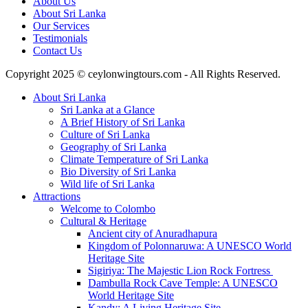
About Us
About Sri Lanka
Our Services
Testimonials
Contact Us
Copyright 2025 © ceylonwingtours.com - All Rights Reserved.
About Sri Lanka
Sri Lanka at a Glance
A Brief History of Sri Lanka
Culture of Sri Lanka
Geography of Sri Lanka
Climate Temperature of Sri Lanka
Bio Diversity of Sri Lanka
Wild life of Sri Lanka
Attractions
Welcome to Colombo
Cultural & Heritage
Ancient city of Anuradhapura
Kingdom of Polonnaruwa: A UNESCO World
Heritage Site
Sigiriya: The Majestic Lion Rock Fortress
Dambulla Rock Cave Temple: A UNESCO
World Heritage Site
Kandy: A Living Heritage Site