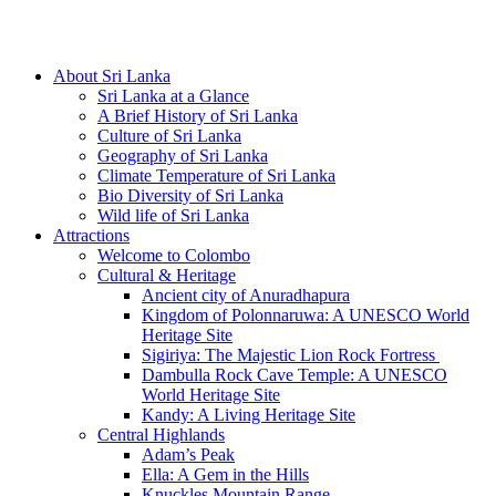
Hotline/Whatsapp: +94 716 225522
About Sri Lanka
Sri Lanka at a Glance
A Brief History of Sri Lanka
Culture of Sri Lanka
Geography of Sri Lanka
Climate Temperature of Sri Lanka
Bio Diversity of Sri Lanka
Wild life of Sri Lanka
Attractions
Welcome to Colombo
Cultural & Heritage
Ancient city of Anuradhapura
Kingdom of Polonnaruwa: A UNESCO World
Heritage Site
Sigiriya: The Majestic Lion Rock Fortress
Dambulla Rock Cave Temple: A UNESCO
World Heritage Site
Kandy: A Living Heritage Site
Central Highlands
Adam’s Peak
Ella: A Gem in the Hills
Knuckles Mountain Range