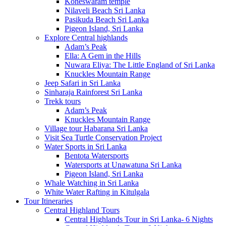
Koneswaram temple
Nilaveli Beach Sri Lanka
Pasikuda Beach Sri Lanka
Pigeon Island, Sri Lanka
Explore Central highlands
Adam’s Peak
Ella: A Gem in the Hills
Nuwara Eliya: The Little England of Sri Lanka
Knuckles Mountain Range
Jeep Safari in Sri Lanka
Sinharaja Rainforest Sri Lanka
Trekk tours
Adam’s Peak
Knuckles Mountain Range
Village tour Habarana Sri Lanka
Visit Sea Turtle Conservation Project
Water Sports in Sri Lanka
Bentota Watersports
Watersports at Unawatuna Sri Lanka
Pigeon Island, Sri Lanka
Whale Watching in Sri Lanka
White Water Rafting in Kitulgala
Tour Itineraries
Central Highland Tours
Central Highlands Tour in Sri Lanka- 6 Nights