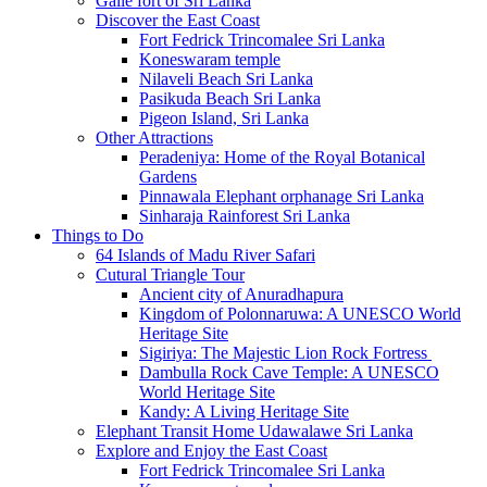
Galle fort of Sri Lanka
Discover the East Coast
Fort Fedrick Trincomalee Sri Lanka
Koneswaram temple
Nilaveli Beach Sri Lanka
Pasikuda Beach Sri Lanka
Pigeon Island, Sri Lanka
Other Attractions
Peradeniya: Home of the Royal Botanical
Gardens
Pinnawala Elephant orphanage Sri Lanka
Sinharaja Rainforest Sri Lanka
Things to Do
64 Islands of Madu River Safari
Cutural Triangle Tour
Ancient city of Anuradhapura
Kingdom of Polonnaruwa: A UNESCO World
Heritage Site
Sigiriya: The Majestic Lion Rock Fortress
Dambulla Rock Cave Temple: A UNESCO
World Heritage Site
Kandy: A Living Heritage Site
Elephant Transit Home Udawalawe Sri Lanka
Explore and Enjoy the East Coast
Fort Fedrick Trincomalee Sri Lanka