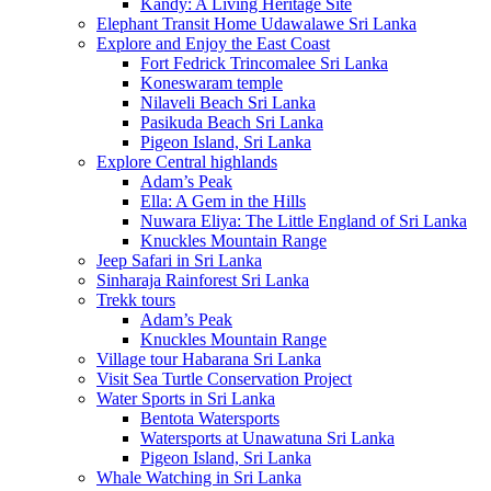
Kandy: A Living Heritage Site
Elephant Transit Home Udawalawe Sri Lanka
Explore and Enjoy the East Coast
Fort Fedrick Trincomalee Sri Lanka
Koneswaram temple
Nilaveli Beach Sri Lanka
Pasikuda Beach Sri Lanka
Pigeon Island, Sri Lanka
Explore Central highlands
Adam’s Peak
Ella: A Gem in the Hills
Nuwara Eliya: The Little England of Sri Lanka
Knuckles Mountain Range
Jeep Safari in Sri Lanka
Sinharaja Rainforest Sri Lanka
Trekk tours
Adam’s Peak
Knuckles Mountain Range
Village tour Habarana Sri Lanka
Visit Sea Turtle Conservation Project
Water Sports in Sri Lanka
Bentota Watersports
Watersports at Unawatuna Sri Lanka
Pigeon Island, Sri Lanka
Whale Watching in Sri Lanka