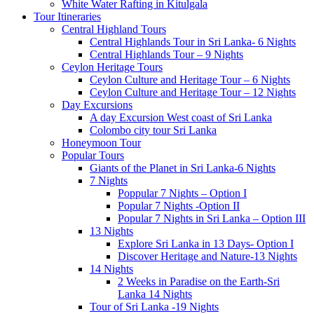
White Water Rafting in Kitulgala
Tour Itineraries
Central Highland Tours
Central Highlands Tour in Sri Lanka- 6 Nights
Central Highlands Tour – 9 Nights
Ceylon Heritage Tours
Ceylon Culture and Heritage Tour – 6 Nights
Ceylon Culture and Heritage Tour – 12 Nights
Day Excursions
A day Excursion West coast of Sri Lanka
Colombo city tour Sri Lanka
Honeymoon Tour
Popular Tours
Giants of the Planet in Sri Lanka-6 Nights
7 Nights
Poppular 7 Nights – Option I
Popular 7 Nights -Option II
Popular 7 Nights in Sri Lanka – Option III
13 Nights
Explore Sri Lanka in 13 Days- Option I
Discover Heritage and Nature-13 Nights
14 Nights
2 Weeks in Paradise on the Earth-Sri
Lanka 14 Nights
Tour of Sri Lanka -19 Nights