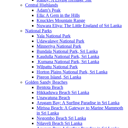
Central Highlands
Adam’s Peak
Ella: A Gem in the Hills
Knuckles Mountain Range
Nuwara Eliya: The Little England of Sri Lanka
National Parks
Yala National Park
Udawalawe National Park
Minneriya National Park
Bundala National Park, Sri Lanka
Kaudulla National Park, Sri Lanka
Kumana National Park, Sri Lanka
Wilpattu National Park
Horton Plains National Park, Sri Lanka
Pigeon Island, Sri Lanka
Golden Sandy Beaches
Bentota Beach
Hikkaduwa Beach Sri Lanka
Unawatuna Beach
Arugam Bay: A Surfing Paradise in Sri Lanka
Mirissa Beach: A Gateway to Marine Mammoth
in Sri Lanka
Negombo Beach Sri Lanka
Nilaveli Beach Sri Lanka