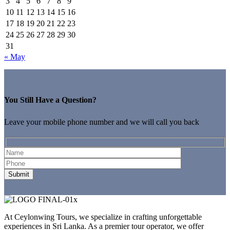
3
4
5
6
7
8
9
10
11
12
13
14
15
16
17
18
19
20
21
22
23
24
25
26
27
28
29
30
31
« May
You Still Have a Question?
Leave your mobile phone number and we will call you back
At Ceylonwing Tours, we specialize in crafting unforgettable
experiences in Sri Lanka. As a premier tour operator, we offer