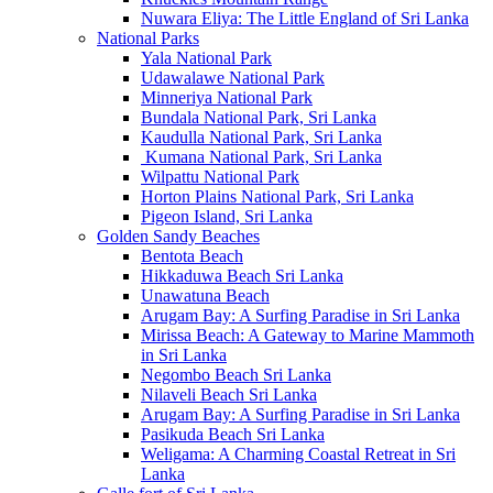
Nuwara Eliya: The Little England of Sri Lanka
National Parks
Yala National Park
Udawalawe National Park
Minneriya National Park
Bundala National Park, Sri Lanka
Kaudulla National Park, Sri Lanka
Kumana National Park, Sri Lanka
Wilpattu National Park
Horton Plains National Park, Sri Lanka
Pigeon Island, Sri Lanka
Golden Sandy Beaches
Bentota Beach
Hikkaduwa Beach Sri Lanka
Unawatuna Beach
Arugam Bay: A Surfing Paradise in Sri Lanka
Mirissa Beach: A Gateway to Marine Mammoth
in Sri Lanka
Negombo Beach Sri Lanka
Nilaveli Beach Sri Lanka
Arugam Bay: A Surfing Paradise in Sri Lanka
Pasikuda Beach Sri Lanka
Weligama: A Charming Coastal Retreat in Sri
Lanka