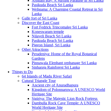
Arugam Bay: A Surfing Paradise in Sri Lanka
Pasikuda Beach Sri Lanka
Weligama: A Charming Coastal Retreat in Sri
Lanka
Galle fort of Sri Lanka
Discover the East Coast
Fort Fedrick Trincomalee Sri Lanka
Koneswaram temple
Nilaveli Beach Sri Lanka
Pasikuda Beach Sri Lanka
Pigeon Island, Sri Lanka
Other Attractions
Peradeniya: Home of the Royal Botanical
Gardens
Pinnawala Elephant orphanage Sri Lanka
Sinharaja Rainforest Sri Lanka
Things to Do
64 Islands of Madu River Safari
Cutural Triangle Tour
Ancient city of Anuradhapura
Kingdom of Polonnaruwa: A UNESCO World
Heritage Site
Sigiriya: The Majestic Lion Rock Fortress
Dambulla Rock Cave Temple: A UNESCO
World Heritage Site