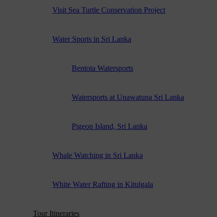
Visit Sea Turtle Conservation Project
Water Sports in Sri Lanka
Bentota Watersports
Watersports at Unawatuna Sri Lanka
Pigeon Island, Sri Lanka
Whale Watching in Sri Lanka
White Water Rafting in Kitulgala
Tour Itineraries