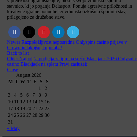
v preteklosti igralniške igre, blesti s svojo vrhunsko športno
stavnico, ki jo poganja Delasport. Ponuja agresivne priložnosti in
kreativne igralne ponudbe ter vrhunsko izkušnjo športnih stav,
prilagojeno za družabne stave.
Newer
Razpoložljivost neposredne Onlyspins casino prijave v
Crown in takojšnja uporaba!
Back to list
Older
Najboljša podjetja za igre na srečo Blackjack 2026 Onlyspin
casino Blackjack na spletu Pravi zaslužek
Close
August 2026
M
T
W
T
F
S
S
1
2
3
4
5
6
7
8
9
10
11
12
13
14
15
16
17
18
19
20
21
22
23
24
25
26
27
28
29
30
31
« May