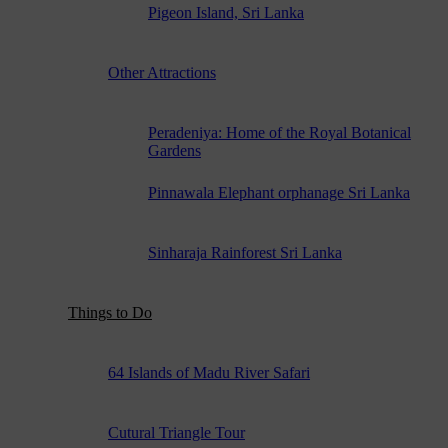
Pigeon Island, Sri Lanka
Other Attractions
Peradeniya: Home of the Royal Botanical
Gardens
Pinnawala Elephant orphanage Sri Lanka
Sinharaja Rainforest Sri Lanka
Things to Do
64 Islands of Madu River Safari
Cutural Triangle Tour