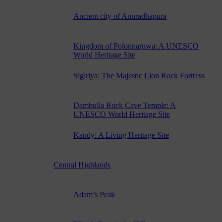
Ancient city of Anuradhapura
Kingdom of Polonnaruwa: A UNESCO
World Heritage Site
Sigiriya: The Majestic Lion Rock Fortress
Dambulla Rock Cave Temple: A
UNESCO World Heritage Site
Kandy: A Living Heritage Site
Central Highlands
Adam’s Peak