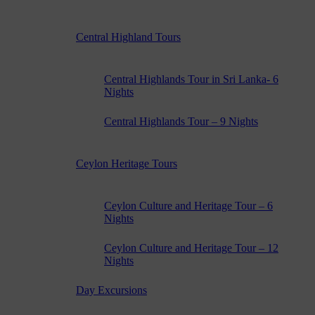
Central Highland Tours
Central Highlands Tour in Sri Lanka- 6
Nights
Central Highlands Tour – 9 Nights
Ceylon Heritage Tours
Ceylon Culture and Heritage Tour – 6
Nights
Ceylon Culture and Heritage Tour – 12
Nights
Day Excursions