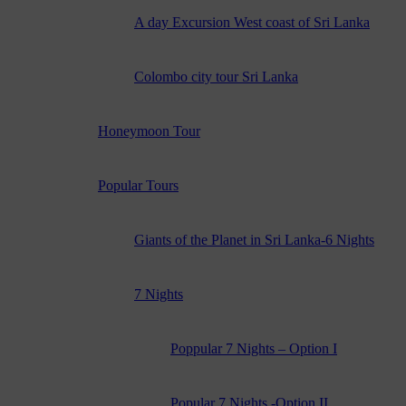
A day Excursion West coast of Sri Lanka
Colombo city tour Sri Lanka
Honeymoon Tour
Popular Tours
Giants of the Planet in Sri Lanka-6 Nights
7 Nights
Poppular 7 Nights – Option I
Popular 7 Nights -Option II