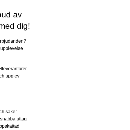
bud av
 med dig!
 erbjudanden?
elupplevelse
lleverantörer.
och upplev
och säker
 snabba uttag
uppskattad.