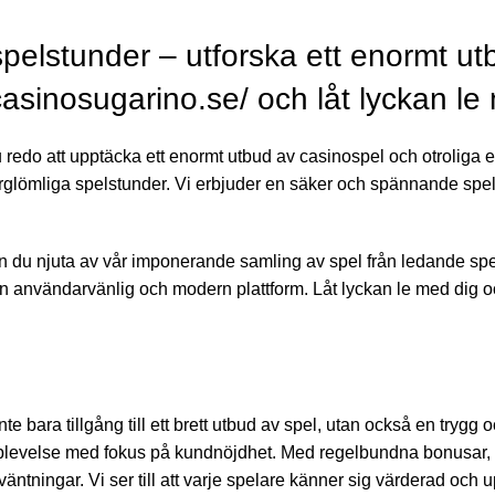
elstunder – utforska ett enormt ut
asinosugarino.se/ och låt lyckan le
 redo att upptäcka ett enormt utbud av casinospel och otroliga
oförglömliga spelstunder. Vi erbjuder en säker och spännande sp
an du njuta av vår imponerande samling av spel från ledande spe
i en användarvänlig och modern plattform. Låt lyckan le med dig 
 inte bara tillgång till ett brett utbud av spel, utan också en trygg 
elupplevelse med fokus på kundnöjdhet. Med regelbundna bonusar,
väntningar. Vi ser till att varje spelare känner sig värderad och 