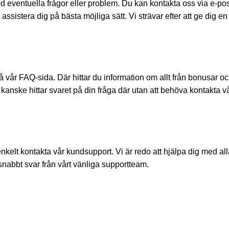
ed eventuella frågor eller problem. Du kan kontakta oss via e-post
 assistera dig på bästa möjliga sätt. Vi strävar efter att ge dig 
å vår FAQ-sida. Där hittar du information om allt från bonusar o
kanske hittar svaret på din fråga där utan att behöva kontakta v
nkelt kontakta vår kundsupport. Vi är redo att hjälpa dig med al
t snabbt svar från vårt vänliga supportteam.