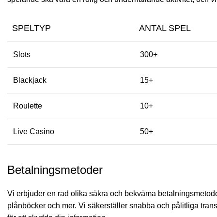
SPELTYP
ANTAL SPEL
Slots
300+
Blackjack
15+
Roulette
10+
Live Casino
50+
Betalningsmetoder
Vi erbjuder en rad olika säkra och bekväma betalningsmetoder
plånböcker och mer. Vi säkerställer snabba och pålitliga trans