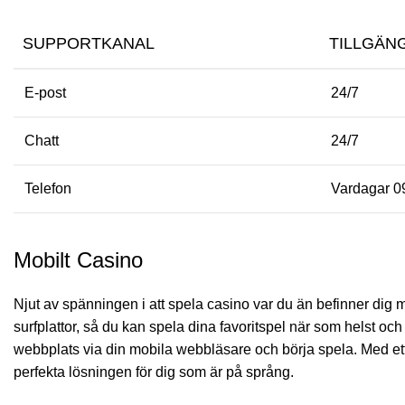
SUPPORTKANAL
TILLGÄN
E-post
24/7
Chatt
24/7
Telefon
Vardagar 0
Mobilt Casino
Njut av spänningen i att spela casino var du än befinner dig
surfplattor, så du kan spela dina favoritspel när som helst o
webbplats via din mobila webbläsare och börja spela. Med ett 
perfekta lösningen för dig som är på språng.