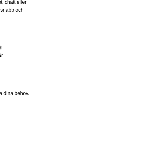
, chatt eller
en snabb och
ch
år
la dina behov.