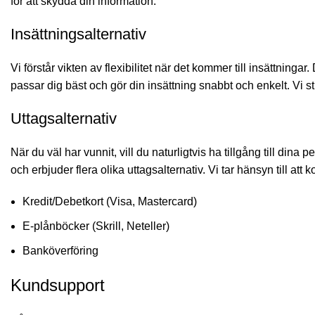
för att skydda din information.
Insättningsalternativ
Vi förstår vikten av flexibilitet när det kommer till insättningar
passar dig bäst och gör din insättning snabbt och enkelt. Vi s
Uttagsalternativ
När du väl har vunnit, vill du naturligtvis ha tillgång till din
och erbjuder flera olika uttagsalternativ. Vi tar hänsyn till att 
Kredit/Debetkort (Visa, Mastercard)
E-plånböcker (Skrill, Neteller)
Banköverföring
Kundsupport