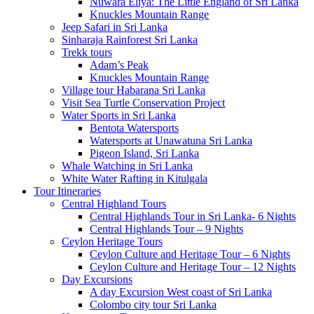
Nuwara Eliya: The Little England of Sri Lanka
Knuckles Mountain Range
Jeep Safari in Sri Lanka
Sinharaja Rainforest Sri Lanka
Trekk tours
Adam’s Peak
Knuckles Mountain Range
Village tour Habarana Sri Lanka
Visit Sea Turtle Conservation Project
Water Sports in Sri Lanka
Bentota Watersports
Watersports at Unawatuna Sri Lanka
Pigeon Island, Sri Lanka
Whale Watching in Sri Lanka
White Water Rafting in Kitulgala
Tour Itineraries
Central Highland Tours
Central Highlands Tour in Sri Lanka- 6 Nights
Central Highlands Tour – 9 Nights
Ceylon Heritage Tours
Ceylon Culture and Heritage Tour – 6 Nights
Ceylon Culture and Heritage Tour – 12 Nights
Day Excursions
A day Excursion West coast of Sri Lanka
Colombo city tour Sri Lanka