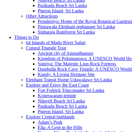
Nilaveli Beach Sri Lanka
Pasikuda Beach Sri Lanka
Pigeon Island, Sri Lanka
Other Attractions
Peradeniya: Home of the Royal Botanical Gardens
Pinnawala Elephant orphanage Sri Lanka
Sinharaja Rainforest Sri Lanka
Things to Do
64 Islands of Madu River Safari
Cutural Triangle Tour
Ancient city of Anuradhapura
Kingdom of Polonnaruwa: A UNESCO World Heri
Sigiriya: The Majestic Lion Rock Fortress
Dambulla Rock Cave Temple: A UNESCO World H
Kandy: A Living Heritage Site
Elephant Transit Home Udawalawe Sri Lanka
Explore and Enjoy the East Coast
Fort Fedrick Trincomalee Sri Lanka
Koneswaram temple
Nilaveli Beach Sri Lanka
Pasikuda Beach Sri Lanka
Pigeon Island, Sri Lanka
Explore Central highlands
Adam’s Peak
Ella: A Gem in the Hills