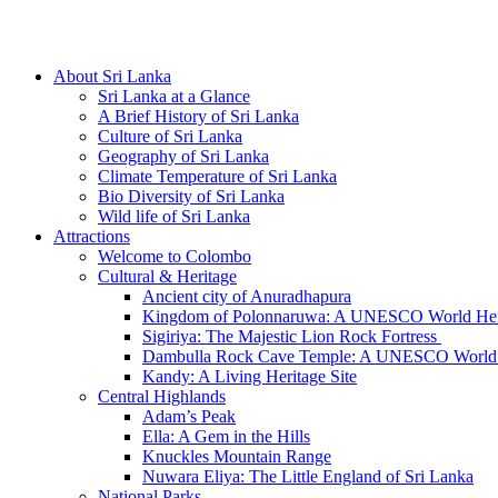
Hotline/Whatsapp: +94 716 225522
About Sri Lanka
Sri Lanka at a Glance
A Brief History of Sri Lanka
Culture of Sri Lanka
Geography of Sri Lanka
Climate Temperature of Sri Lanka
Bio Diversity of Sri Lanka
Wild life of Sri Lanka
Attractions
Welcome to Colombo
Cultural & Heritage
Ancient city of Anuradhapura
Kingdom of Polonnaruwa: A UNESCO World Heri
Sigiriya: The Majestic Lion Rock Fortress
Dambulla Rock Cave Temple: A UNESCO World H
Kandy: A Living Heritage Site
Central Highlands
Adam’s Peak
Ella: A Gem in the Hills
Knuckles Mountain Range
Nuwara Eliya: The Little England of Sri Lanka
National Parks