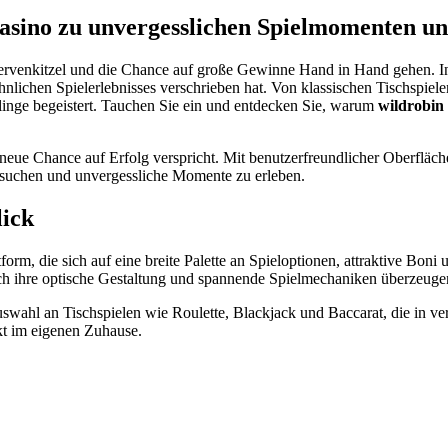
Casino zu unvergesslichen Spielmomenten u
rvenkitzel und die Chance auf große Gewinne Hand in Hand gehen. In
öhnlichen Spielerlebnisses verschrieben hat. Von klassischen Tischspiel
ulinge begeistert. Tauchen Sie ein und entdecken Sie, warum
wildrobin 
ne neue Chance auf Erfolg verspricht. Mit benutzerfreundlicher Oberfl
suchen und unvergessliche Momente zu erleben.
lick
form, die sich auf eine breite Palette an Spieloptionen, attraktive Bo
rch ihre optische Gestaltung und spannende Spielmechaniken überzeuge
swahl an Tischspielen wie Roulette, Blackjack und Baccarat, die in ver
kt im eigenen Zuhause.