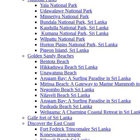
Yala National Park
Udawalawe National Park
Minneriya National Park
Bundala National Park, Sri Lanka
Kaudulla National Park, Sri Lanka
Kumana National Park, Sri Lanka
Wilpattu National Park
Horton Plains National Park, Sri Lanka
Pigeon Island, Sri Lanka
Golden Sandy Beaches
Bentota Beach
Hikkaduwa Beach Sri Lanka
Unawatuna Beach
Arugam Bay: A Surfing Paradise in Sri Lanka
Mirissa Beach: A Gateway to Marine Mammoth in
Negombo Beach Sri Lanka
Nilaveli Beach Sri Lanka
Arugam Bay: A Surfing Paradise in Sri Lanka
Pasikuda Beach Sri Lanka
Weligama: A Charming Coastal Retreat in Sri Lan
Galle fort of Sri Lanka
Discover the East Coast
Fort Fedrick Trincomalee Sri Lanka
Koneswaram temple