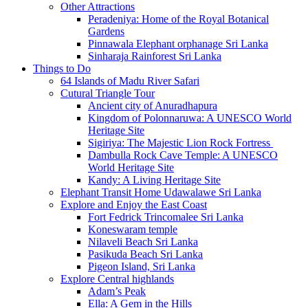
Other Attractions
Peradeniya: Home of the Royal Botanical
Gardens
Pinnawala Elephant orphanage Sri Lanka
Sinharaja Rainforest Sri Lanka
Things to Do
64 Islands of Madu River Safari
Cutural Triangle Tour
Ancient city of Anuradhapura
Kingdom of Polonnaruwa: A UNESCO World
Heritage Site
Sigiriya: The Majestic Lion Rock Fortress
Dambulla Rock Cave Temple: A UNESCO
World Heritage Site
Kandy: A Living Heritage Site
Elephant Transit Home Udawalawe Sri Lanka
Explore and Enjoy the East Coast
Fort Fedrick Trincomalee Sri Lanka
Koneswaram temple
Nilaveli Beach Sri Lanka
Pasikuda Beach Sri Lanka
Pigeon Island, Sri Lanka
Explore Central highlands
Adam’s Peak
Ella: A Gem in the Hills