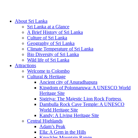
Hotline/Whatsapp: +94 716 225522
About Sri Lanka
Sri Lanka at a Glance
A Brief History of Sri Lanka
Culture of Sri Lanka
Geography of Sri Lanka
Climate Temperature of Sri Lanka
Bio Diversity of Sri Lanka
Wild life of Sri Lanka
Attractions
Welcome to Colombo
Cultural & Heritage
Ancient city of Anuradhapura
Kingdom of Polonnaruwa: A UNESCO World
Heritage Site
Sigiriya: The Majestic Lion Rock Fortress
Dambulla Rock Cave Temple: A UNESCO
World Heritage Site
Kandy: A Living Heritage Site
Central Highlands
Adam’s Peak
Ella: A Gem in the Hills
Knuckles Mountain Range