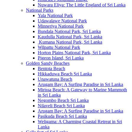
Nuwara Eliya: The Little England of Sri Lanka
National Parks
Yala National Park
Udawalawe National Park
Minneriya National Park
Bundala National Park, Sri Lanka
Kaudulla National Park, Sri Lanka
Kumana National Park, Sri Lanka
Wilpattu National Park
Horton Plains National Park, Sri Lanka
Pigeon Island, Sri Lanka
Golden Sandy Beaches
Bentota Beach
Hikkaduwa Beach Sri Lanka
Unawatuna Beach
Arugam Bay: A Surfing Paradise in Sri Lanka
Mirissa Beach: A Gateway to Marine Mammoth
in Sri Lanka
Negombo Beach Sri Lanka
Nilaveli Beach Sri Lanka
Arugam Bay: A Surfing Paradise in Sri Lanka
Pasikuda Beach Sri Lanka
Weligama: A Charming Coastal Retreat in Sri
Lanka