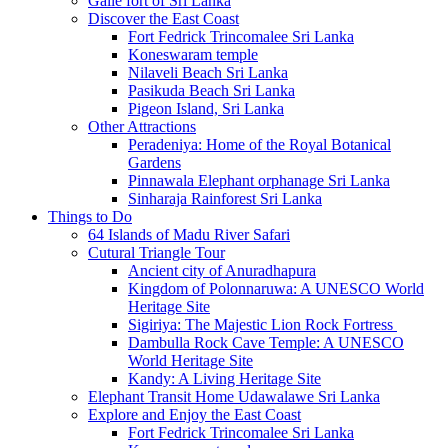
Galle fort of Sri Lanka
Discover the East Coast
Fort Fedrick Trincomalee Sri Lanka
Koneswaram temple
Nilaveli Beach Sri Lanka
Pasikuda Beach Sri Lanka
Pigeon Island, Sri Lanka
Other Attractions
Peradeniya: Home of the Royal Botanical
Gardens
Pinnawala Elephant orphanage Sri Lanka
Sinharaja Rainforest Sri Lanka
Things to Do
64 Islands of Madu River Safari
Cutural Triangle Tour
Ancient city of Anuradhapura
Kingdom of Polonnaruwa: A UNESCO World
Heritage Site
Sigiriya: The Majestic Lion Rock Fortress
Dambulla Rock Cave Temple: A UNESCO
World Heritage Site
Kandy: A Living Heritage Site
Elephant Transit Home Udawalawe Sri Lanka
Explore and Enjoy the East Coast
Fort Fedrick Trincomalee Sri Lanka