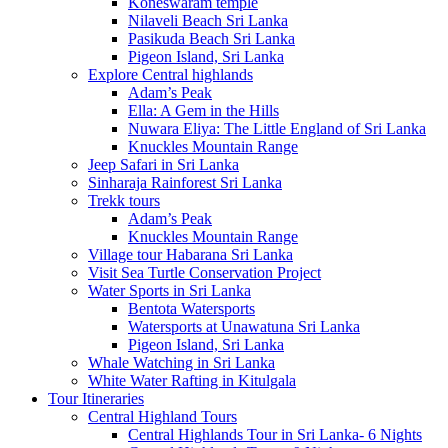
Koneswaram temple
Nilaveli Beach Sri Lanka
Pasikuda Beach Sri Lanka
Pigeon Island, Sri Lanka
Explore Central highlands
Adam’s Peak
Ella: A Gem in the Hills
Nuwara Eliya: The Little England of Sri Lanka
Knuckles Mountain Range
Jeep Safari in Sri Lanka
Sinharaja Rainforest Sri Lanka
Trekk tours
Adam’s Peak
Knuckles Mountain Range
Village tour Habarana Sri Lanka
Visit Sea Turtle Conservation Project
Water Sports in Sri Lanka
Bentota Watersports
Watersports at Unawatuna Sri Lanka
Pigeon Island, Sri Lanka
Whale Watching in Sri Lanka
White Water Rafting in Kitulgala
Tour Itineraries
Central Highland Tours
Central Highlands Tour in Sri Lanka- 6 Nights