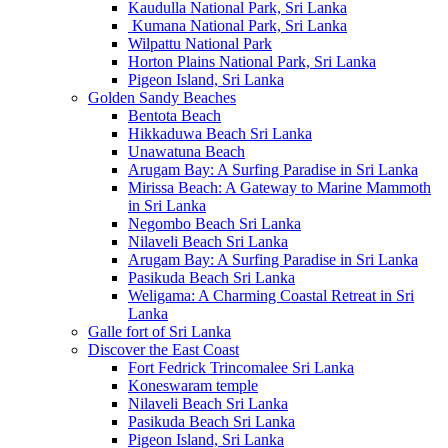
Kaudulla National Park, Sri Lanka
Kumana National Park, Sri Lanka
Wilpattu National Park
Horton Plains National Park, Sri Lanka
Pigeon Island, Sri Lanka
Golden Sandy Beaches
Bentota Beach
Hikkaduwa Beach Sri Lanka
Unawatuna Beach
Arugam Bay: A Surfing Paradise in Sri Lanka
Mirissa Beach: A Gateway to Marine Mammoth
in Sri Lanka
Negombo Beach Sri Lanka
Nilaveli Beach Sri Lanka
Arugam Bay: A Surfing Paradise in Sri Lanka
Pasikuda Beach Sri Lanka
Weligama: A Charming Coastal Retreat in Sri
Lanka
Galle fort of Sri Lanka
Discover the East Coast
Fort Fedrick Trincomalee Sri Lanka
Koneswaram temple
Nilaveli Beach Sri Lanka
Pasikuda Beach Sri Lanka
Pigeon Island, Sri Lanka