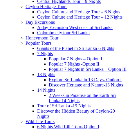
Central Highlands Tour – 9 Nights
Ceylon Heritage Tours
Ceylon Culture and Heritage Tour – 6 Nights
Ceylon Culture and Heritage Tour – 12 Nights
Day Excursions
A day Excursion West coast of Sri Lanka
Colombo city tour Sri Lanka
Honeymoon Tour
Popular Tours
Giants of the Planet in Sri Lanka-6 Nights
7 Nights
Poppular 7 Nights – Option I
Popular 7 Nights -Option II
Popular 7 Nights in Sri Lanka – Option III
13 Nights
Explore Sri Lanka in 13 Days- Option I
Discover Heritage and Nature-13 Nights
14 Nights
2 Weeks in Paradise on the Earth-Sri
Lanka 14 Nights
Tour of Sri Lanka -19 Nights
Discover the Hidden Beauty of Ceylon-20
Nights
Wild Life Tours
6 Nights Wild Life Tour- Option I