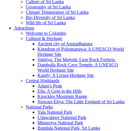
Culture of Sri Lanka
Geography of Sri Lanka
Climate Temperature of Sri Lanka
Bio Diversity of Sri Lanka
Wild life of Sri Lanka
Attractions
Welcome to Colombo
Cultural & Heritage
Ancient city of Anuradhapura
Kingdom of Polonnaruwa: A UNESCO World
Heritage Site
Sigiriya: The Majestic Lion Rock Fortress
Dambulla Rock Cave Temple: A UNESCO
World Heritage Site
Kandy: A Living Heritage Site
Central Highlands
Adam’s Peak
Ella: A Gem in the Hills
Knuckles Mountain Range
Nuwara Eliya: The Little England of Sri Lanka
National Parks
Yala National Park
Udawalawe National Park
Minneriya National Park
Bundala National Park, Sri Lanka