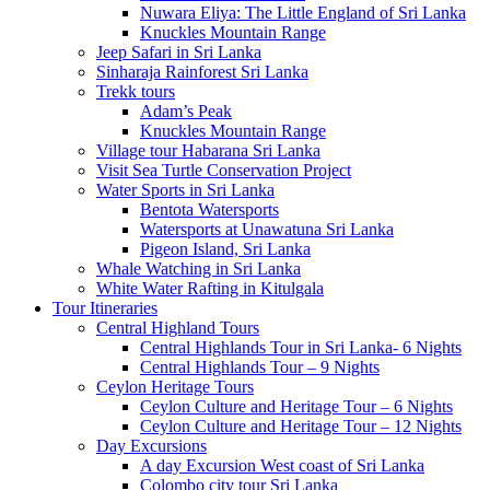
Nuwara Eliya: The Little England of Sri Lanka
Knuckles Mountain Range
Jeep Safari in Sri Lanka
Sinharaja Rainforest Sri Lanka
Trekk tours
Adam’s Peak
Knuckles Mountain Range
Village tour Habarana Sri Lanka
Visit Sea Turtle Conservation Project
Water Sports in Sri Lanka
Bentota Watersports
Watersports at Unawatuna Sri Lanka
Pigeon Island, Sri Lanka
Whale Watching in Sri Lanka
White Water Rafting in Kitulgala
Tour Itineraries
Central Highland Tours
Central Highlands Tour in Sri Lanka- 6 Nights
Central Highlands Tour – 9 Nights
Ceylon Heritage Tours
Ceylon Culture and Heritage Tour – 6 Nights
Ceylon Culture and Heritage Tour – 12 Nights
Day Excursions
A day Excursion West coast of Sri Lanka
Colombo city tour Sri Lanka