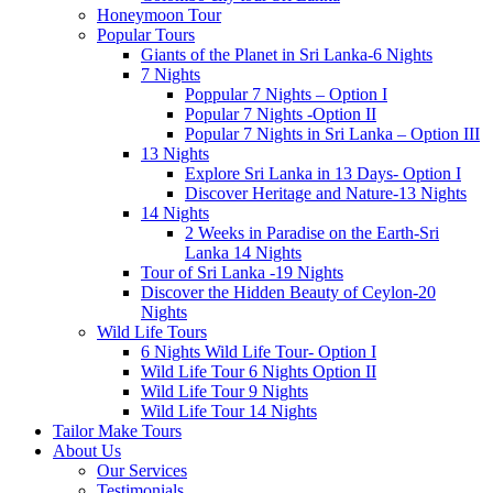
Honeymoon Tour
Popular Tours
Giants of the Planet in Sri Lanka-6 Nights
7 Nights
Poppular 7 Nights – Option I
Popular 7 Nights -Option II
Popular 7 Nights in Sri Lanka – Option III
13 Nights
Explore Sri Lanka in 13 Days- Option I
Discover Heritage and Nature-13 Nights
14 Nights
2 Weeks in Paradise on the Earth-Sri
Lanka 14 Nights
Tour of Sri Lanka -19 Nights
Discover the Hidden Beauty of Ceylon-20
Nights
Wild Life Tours
6 Nights Wild Life Tour- Option I
Wild Life Tour 6 Nights Option II
Wild Life Tour 9 Nights
Wild Life Tour 14 Nights
Tailor Make Tours
About Us
Our Services
Testimonials