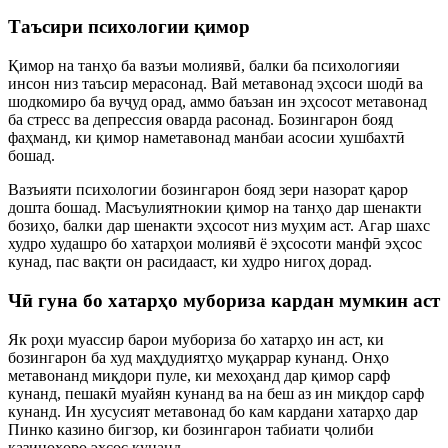
Таъсири психологии қимор
Қимор на танҳо ба вазъи молиявӣ, балки ба психологияи
инсон низ таъсир мерасонад. Вай метавонад эҳсоси шодӣ ва
шодкомиро ба вуҷуд орад, аммо баъзан ин эҳсосот метавонад
ба стресс ва депрессия оварда расонад. Бозингарон бояд
фаҳманд, ки қимор наметавонад манбаи асосии хушбахтӣ
бошад.
Вазъияти психологии бозингарон бояд зери назорат қарор
дошта бошад. Масъулиятнокии қимор на танҳо дар шенакти
бозиҳо, балки дар шенакти эҳсосот низ муҳим аст. Агар шахс
худро худашро бо хатарҳои молиявӣ ё эҳсосоти манфӣ эҳсос
кунад, пас вақти он расидааст, ки худро нигоҳ дорад.
Чӣ гуна бо хатарҳо мубориза кардан мумкин аст
Як роҳи муассир барои мубориза бо хатарҳо ин аст, ки
бозингарон ба худ маҳдудиятҳо муқаррар кунанд. Онҳо
метавонанд миқдори пуле, ки мехоҳанд дар қимор сарф
кунанд, пешакӣ муайян кунанд ва на беш аз ин миқдор сарф
кунанд. Ин хусусият метавонад бо кам кардани хатарҳо дар
Пинко казино бигзор, ки бозингарон табиати ҷолиби
казиноҳоро эҳсос кунанд.