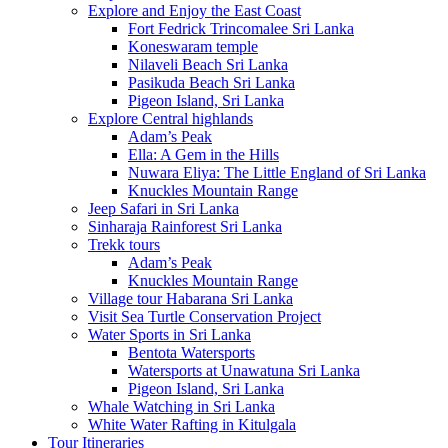
Explore and Enjoy the East Coast
Fort Fedrick Trincomalee Sri Lanka
Koneswaram temple
Nilaveli Beach Sri Lanka
Pasikuda Beach Sri Lanka
Pigeon Island, Sri Lanka
Explore Central highlands
Adam’s Peak
Ella: A Gem in the Hills
Nuwara Eliya: The Little England of Sri Lanka
Knuckles Mountain Range
Jeep Safari in Sri Lanka
Sinharaja Rainforest Sri Lanka
Trekk tours
Adam’s Peak
Knuckles Mountain Range
Village tour Habarana Sri Lanka
Visit Sea Turtle Conservation Project
Water Sports in Sri Lanka
Bentota Watersports
Watersports at Unawatuna Sri Lanka
Pigeon Island, Sri Lanka
Whale Watching in Sri Lanka
White Water Rafting in Kitulgala
Tour Itineraries