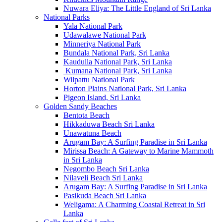
Nuwara Eliya: The Little England of Sri Lanka
National Parks
Yala National Park
Udawalawe National Park
Minneriya National Park
Bundala National Park, Sri Lanka
Kaudulla National Park, Sri Lanka
Kumana National Park, Sri Lanka
Wilpattu National Park
Horton Plains National Park, Sri Lanka
Pigeon Island, Sri Lanka
Golden Sandy Beaches
Bentota Beach
Hikkaduwa Beach Sri Lanka
Unawatuna Beach
Arugam Bay: A Surfing Paradise in Sri Lanka
Mirissa Beach: A Gateway to Marine Mammoth
in Sri Lanka
Negombo Beach Sri Lanka
Nilaveli Beach Sri Lanka
Arugam Bay: A Surfing Paradise in Sri Lanka
Pasikuda Beach Sri Lanka
Weligama: A Charming Coastal Retreat in Sri
Lanka