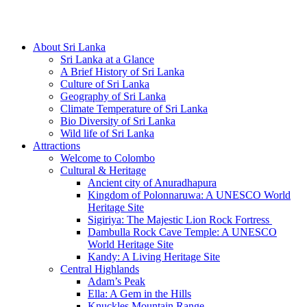
Hotline/Whatsapp: +94 716 225522
About Sri Lanka
Sri Lanka at a Glance
A Brief History of Sri Lanka
Culture of Sri Lanka
Geography of Sri Lanka
Climate Temperature of Sri Lanka
Bio Diversity of Sri Lanka
Wild life of Sri Lanka
Attractions
Welcome to Colombo
Cultural & Heritage
Ancient city of Anuradhapura
Kingdom of Polonnaruwa: A UNESCO World
Heritage Site
Sigiriya: The Majestic Lion Rock Fortress
Dambulla Rock Cave Temple: A UNESCO
World Heritage Site
Kandy: A Living Heritage Site
Central Highlands
Adam’s Peak
Ella: A Gem in the Hills
Knuckles Mountain Range