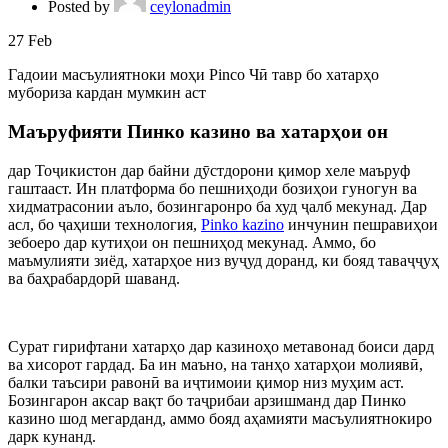
Posted by
ceylonadmin
27
Feb
Гадоии масъулиятноки моҳи Pinco Чӣ тавр бо хатарҳо
мубориза кардан мумкин аст
Маъруфияти Пинко казино ва хатарҳои он
дар Тоҷикистон дар байни дӯстдорони қимор хеле маъруф
гаштааст. Ин платформа бо пешниҳоди бозиҳои гуногун ва
хидматрасонии аъло, бозингаронро ба худ ҷалб мекунад. Дар
асл, бо ҷаҳиши технология,
Pinko kazino
инчунин пешравиҳои
зебоеро дар кутиҳои он пешниҳод мекунад. Аммо, бо
маъмулияти зиёд, хатарҳое низ вуҷуд доранд, ки бояд таваҷҷуҳ
ва баҳрабардорӣ шаванд.
Сурат гирифтани хатарҳо дар казиноҳо метавонад боиси дард
ва хисорот гардад. Ба ин маъно, на танҳо хатарҳои молиявӣ,
балки таъсири равонӣ ва иҷтимоии қимор низ муҳим аст.
Бозингарон аксар вақт бо таҷрибаи арзишманд дар Пинко
казино шод мегарданд, аммо бояд аҳамияти масъулиятнокиро
дарк кунанд.