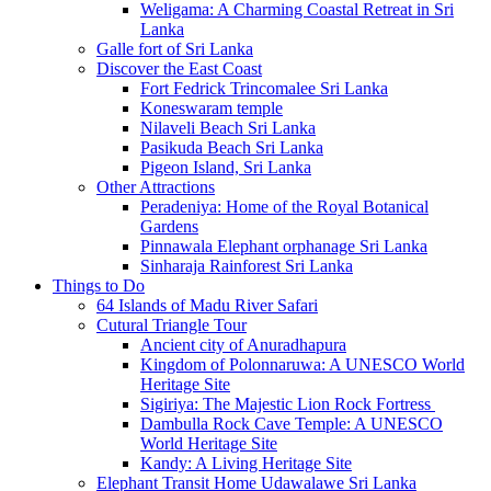
Weligama: A Charming Coastal Retreat in Sri
Lanka
Galle fort of Sri Lanka
Discover the East Coast
Fort Fedrick Trincomalee Sri Lanka
Koneswaram temple
Nilaveli Beach Sri Lanka
Pasikuda Beach Sri Lanka
Pigeon Island, Sri Lanka
Other Attractions
Peradeniya: Home of the Royal Botanical
Gardens
Pinnawala Elephant orphanage Sri Lanka
Sinharaja Rainforest Sri Lanka
Things to Do
64 Islands of Madu River Safari
Cutural Triangle Tour
Ancient city of Anuradhapura
Kingdom of Polonnaruwa: A UNESCO World
Heritage Site
Sigiriya: The Majestic Lion Rock Fortress
Dambulla Rock Cave Temple: A UNESCO
World Heritage Site
Kandy: A Living Heritage Site
Elephant Transit Home Udawalawe Sri Lanka