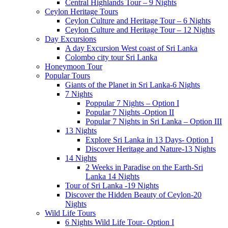
Central Highlands Tour – 9 Nights
Ceylon Heritage Tours
Ceylon Culture and Heritage Tour – 6 Nights
Ceylon Culture and Heritage Tour – 12 Nights
Day Excursions
A day Excursion West coast of Sri Lanka
Colombo city tour Sri Lanka
Honeymoon Tour
Popular Tours
Giants of the Planet in Sri Lanka-6 Nights
7 Nights
Poppular 7 Nights – Option I
Popular 7 Nights -Option II
Popular 7 Nights in Sri Lanka – Option III
13 Nights
Explore Sri Lanka in 13 Days- Option I
Discover Heritage and Nature-13 Nights
14 Nights
2 Weeks in Paradise on the Earth-Sri
Lanka 14 Nights
Tour of Sri Lanka -19 Nights
Discover the Hidden Beauty of Ceylon-20
Nights
Wild Life Tours
6 Nights Wild Life Tour- Option I