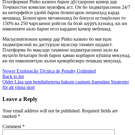
Платформаи Pinko казино барои дӯстдорони қимор дар
Тоҷикистон комилан мувофиқ аст. Он бо хидматрасонии 24/7
ва интерфейси удобӣ барои бозингарон пешниҳод карда
мешавад. Бозингарон метавонанд бо бонуси истиқболии то
150% ва 250 чархзании ройгон ба бозӣ шурӯъ кунанд, ки ин
имконияти аъло барои оғоз кардани қимор мебошад.
Масъулиятнокии қимор дар Pinko казино бо мағзҳои
хидматрасонӣ ва дастурҳои муассир таъмин шудааст.
Платформа бо мақсади таъмини хидматрасонии аъло ва
муҳити бехатари бозӣ барои ҳамаи корбарон кӯшиш мекунад,
ки ин имкониятҳои аълои қиморбозиро пешкаш мекунад.
Newer
Exploração Técnica de Penalty Unlimited
Back to list
Older
Låsa upp hemligheterna bakom casinots framgång Strategier
för att vinna stort
Leave a Reply
Your email address will not be published.
Required fields are
marked
*
Comment
*