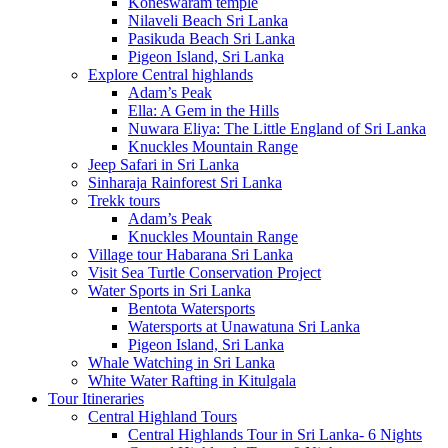
Koneswaram temple
Nilaveli Beach Sri Lanka
Pasikuda Beach Sri Lanka
Pigeon Island, Sri Lanka
Explore Central highlands
Adam’s Peak
Ella: A Gem in the Hills
Nuwara Eliya: The Little England of Sri Lanka
Knuckles Mountain Range
Jeep Safari in Sri Lanka
Sinharaja Rainforest Sri Lanka
Trekk tours
Adam’s Peak
Knuckles Mountain Range
Village tour Habarana Sri Lanka
Visit Sea Turtle Conservation Project
Water Sports in Sri Lanka
Bentota Watersports
Watersports at Unawatuna Sri Lanka
Pigeon Island, Sri Lanka
Whale Watching in Sri Lanka
White Water Rafting in Kitulgala
Tour Itineraries
Central Highland Tours
Central Highlands Tour in Sri Lanka- 6 Nights