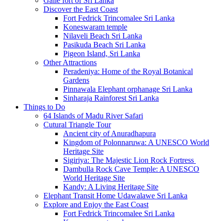
Galle fort of Sri Lanka
Discover the East Coast
Fort Fedrick Trincomalee Sri Lanka
Koneswaram temple
Nilaveli Beach Sri Lanka
Pasikuda Beach Sri Lanka
Pigeon Island, Sri Lanka
Other Attractions
Peradeniya: Home of the Royal Botanical
Gardens
Pinnawala Elephant orphanage Sri Lanka
Sinharaja Rainforest Sri Lanka
Things to Do
64 Islands of Madu River Safari
Cutural Triangle Tour
Ancient city of Anuradhapura
Kingdom of Polonnaruwa: A UNESCO World
Heritage Site
Sigiriya: The Majestic Lion Rock Fortress
Dambulla Rock Cave Temple: A UNESCO
World Heritage Site
Kandy: A Living Heritage Site
Elephant Transit Home Udawalawe Sri Lanka
Explore and Enjoy the East Coast
Fort Fedrick Trincomalee Sri Lanka