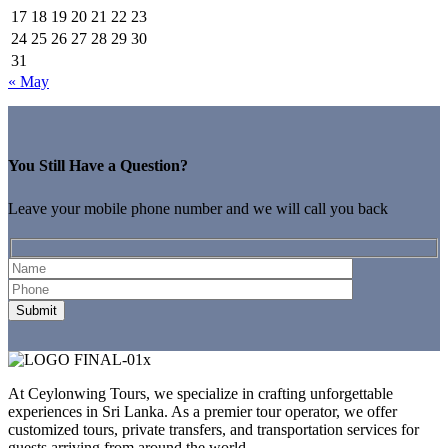
17
18
19
20
21
22
23
24
25
26
27
28
29
30
31
« May
You Still Have a Question?
Leave your mobile phone number and we will call you back
At Ceylonwing Tours, we specialize in crafting unforgettable
experiences in Sri Lanka. As a premier tour operator, we offer
customized tours, private transfers, and transportation services for
guests arriving from around the world.