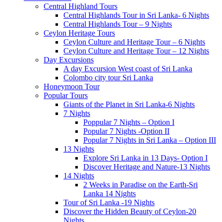
Central Highland Tours
Central Highlands Tour in Sri Lanka- 6 Nights
Central Highlands Tour – 9 Nights
Ceylon Heritage Tours
Ceylon Culture and Heritage Tour – 6 Nights
Ceylon Culture and Heritage Tour – 12 Nights
Day Excursions
A day Excursion West coast of Sri Lanka
Colombo city tour Sri Lanka
Honeymoon Tour
Popular Tours
Giants of the Planet in Sri Lanka-6 Nights
7 Nights
Poppular 7 Nights – Option I
Popular 7 Nights -Option II
Popular 7 Nights in Sri Lanka – Option III
13 Nights
Explore Sri Lanka in 13 Days- Option I
Discover Heritage and Nature-13 Nights
14 Nights
2 Weeks in Paradise on the Earth-Sri
Lanka 14 Nights
Tour of Sri Lanka -19 Nights
Discover the Hidden Beauty of Ceylon-20
Nights