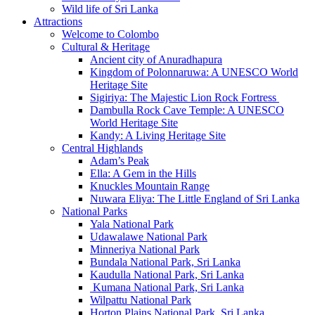
Wild life of Sri Lanka
Attractions
Welcome to Colombo
Cultural & Heritage
Ancient city of Anuradhapura
Kingdom of Polonnaruwa: A UNESCO World
Heritage Site
Sigiriya: The Majestic Lion Rock Fortress
Dambulla Rock Cave Temple: A UNESCO
World Heritage Site
Kandy: A Living Heritage Site
Central Highlands
Adam’s Peak
Ella: A Gem in the Hills
Knuckles Mountain Range
Nuwara Eliya: The Little England of Sri Lanka
National Parks
Yala National Park
Udawalawe National Park
Minneriya National Park
Bundala National Park, Sri Lanka
Kaudulla National Park, Sri Lanka
Kumana National Park, Sri Lanka
Wilpattu National Park
Horton Plains National Park, Sri Lanka