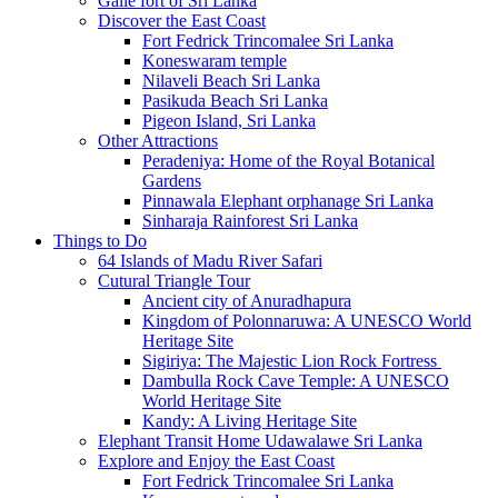
Galle fort of Sri Lanka
Discover the East Coast
Fort Fedrick Trincomalee Sri Lanka
Koneswaram temple
Nilaveli Beach Sri Lanka
Pasikuda Beach Sri Lanka
Pigeon Island, Sri Lanka
Other Attractions
Peradeniya: Home of the Royal Botanical
Gardens
Pinnawala Elephant orphanage Sri Lanka
Sinharaja Rainforest Sri Lanka
Things to Do
64 Islands of Madu River Safari
Cutural Triangle Tour
Ancient city of Anuradhapura
Kingdom of Polonnaruwa: A UNESCO World
Heritage Site
Sigiriya: The Majestic Lion Rock Fortress
Dambulla Rock Cave Temple: A UNESCO
World Heritage Site
Kandy: A Living Heritage Site
Elephant Transit Home Udawalawe Sri Lanka
Explore and Enjoy the East Coast
Fort Fedrick Trincomalee Sri Lanka