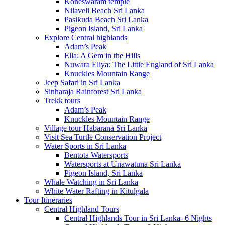
Koneswaram temple
Nilaveli Beach Sri Lanka
Pasikuda Beach Sri Lanka
Pigeon Island, Sri Lanka
Explore Central highlands
Adam’s Peak
Ella: A Gem in the Hills
Nuwara Eliya: The Little England of Sri Lanka
Knuckles Mountain Range
Jeep Safari in Sri Lanka
Sinharaja Rainforest Sri Lanka
Trekk tours
Adam’s Peak
Knuckles Mountain Range
Village tour Habarana Sri Lanka
Visit Sea Turtle Conservation Project
Water Sports in Sri Lanka
Bentota Watersports
Watersports at Unawatuna Sri Lanka
Pigeon Island, Sri Lanka
Whale Watching in Sri Lanka
White Water Rafting in Kitulgala
Tour Itineraries
Central Highland Tours
Central Highlands Tour in Sri Lanka- 6 Nights