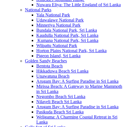
Nuwara Eliya: The Little England of Sri Lanka
National Parks
Yala National Park
Udawalawe National Park
Minneriya National Park
Bundala National Park, Sri Lanka
Kaudulla National Park, Sri Lanka
Kumana National Park, Sri Lanka
Wilpattu National Park
Horton Plains National Park, Sri Lanka
Pigeon Island, Sri Lanka
Golden Sandy Beaches
Bentota Beach
Hikkaduwa Beach Sri Lanka
Unawatuna Beach
Arugam Bay: A Surfing Paradise in Sri Lanka
Mirissa Beach: A Gateway to Marine Mammoth
in Sri Lanka
Negombo Beach Sri Lanka
Nilaveli Beach Sri Lanka
Arugam Bay: A Surfing Paradise in Sri Lanka
Pasikuda Beach Sri Lanka
Weligama: A Charming Coastal Retreat in Sri
Lanka