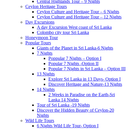
Central Highlands Tour – 9 Nights
Ceylon Heritage Tours
Ceylon Culture and Heritage Tour – 6 Nights
Ceylon Culture and Heritage Tour – 12 Nights
Day Excursions
A day Excursion West coast of Sri Lanka
Colombo city tour Sri Lanka
Honeymoon Tour
Popular Tours
Giants of the Planet in Sri Lanka-6 Nights
7 Nights
Poppular 7 Nights – Option I
Popular 7 Nights -Option II
Popular 7 Nights in Sri Lanka – Option III
13 Nights
Explore Sri Lanka in 13 Days- Option I
Discover Heritage and Nature-13 Nights
14 Nights
2 Weeks in Paradise on the Earth-Sri
Lanka 14 Nights
Tour of Sri Lanka -19 Nights
Discover the Hidden Beauty of Ceylon-20
Nights
Wild Life Tours
6 Nights Wild Life Tour- Option I