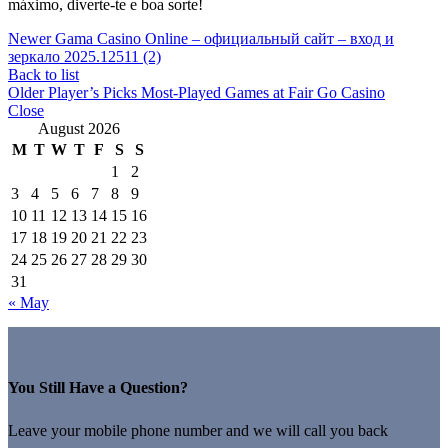
máximo, diverte-te e boa sorte!
Newer
Gama Casino Online – официальный сайт – вход и
зеркало 2025.12511 (2)
Back to list
Older
Player’s Picks Most-Played Games at Fair Go Casino
Close
August 2026
M
T
W
T
F
S
S
1
2
3
4
5
6
7
8
9
10
11
12
13
14
15
16
17
18
19
20
21
22
23
24
25
26
27
28
29
30
31
« May
You Still Have a Question?
Leave your mobile phone number and we will call you back