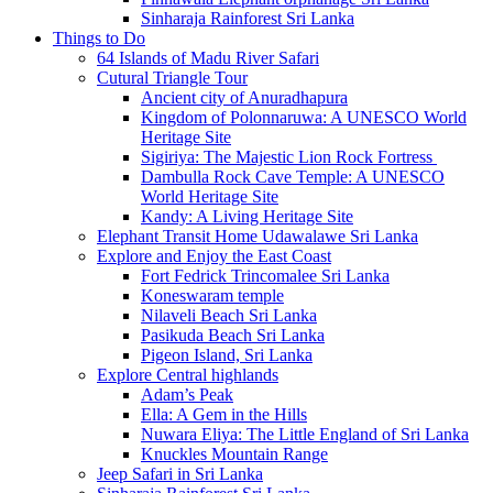
Sinharaja Rainforest Sri Lanka
Things to Do
64 Islands of Madu River Safari
Cutural Triangle Tour
Ancient city of Anuradhapura
Kingdom of Polonnaruwa: A UNESCO World
Heritage Site
Sigiriya: The Majestic Lion Rock Fortress
Dambulla Rock Cave Temple: A UNESCO
World Heritage Site
Kandy: A Living Heritage Site
Elephant Transit Home Udawalawe Sri Lanka
Explore and Enjoy the East Coast
Fort Fedrick Trincomalee Sri Lanka
Koneswaram temple
Nilaveli Beach Sri Lanka
Pasikuda Beach Sri Lanka
Pigeon Island, Sri Lanka
Explore Central highlands
Adam’s Peak
Ella: A Gem in the Hills
Nuwara Eliya: The Little England of Sri Lanka
Knuckles Mountain Range
Jeep Safari in Sri Lanka