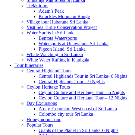
Sinharaja Rainforest Sri Lanka
Trekk tours
Adam’s Peak
Knuckles Mountain Range
Village tour Habarana Sri Lanka
Visit Sea Turtle Conservation Project
Water Sports in Sri Lanka
Bentota Watersports
Watersports at Unawatuna Sri Lanka
Pigeon Island, Sri Lanka
Whale Watching in Sri Lanka
White Water Rafting in Kitulgala
Tour Itineraries
Central Highland Tours
Central Highlands Tour in Sri Lanka- 6 Nights
Central Highlands Tour – 9 Nights
Ceylon Heritage Tours
Ceylon Culture and Heritage Tour – 6 Nights
Ceylon Culture and Heritage Tour – 12 Nights
Day Excursions
A day Excursion West coast of Sri Lanka
Colombo city tour Sri Lanka
Honeymoon Tour
Popular Tours
Giants of the Planet in Sri Lanka-6 Nights