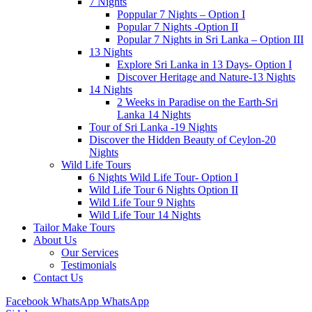
7 Nights
Poppular 7 Nights – Option I
Popular 7 Nights -Option II
Popular 7 Nights in Sri Lanka – Option III
13 Nights
Explore Sri Lanka in 13 Days- Option I
Discover Heritage and Nature-13 Nights
14 Nights
2 Weeks in Paradise on the Earth-Sri
Lanka 14 Nights
Tour of Sri Lanka -19 Nights
Discover the Hidden Beauty of Ceylon-20
Nights
Wild Life Tours
6 Nights Wild Life Tour- Option I
Wild Life Tour 6 Nights Option II
Wild Life Tour 9 Nights
Wild Life Tour 14 Nights
Tailor Make Tours
About Us
Our Services
Testimonials
Contact Us
Facebook
WhatsApp
WhatsApp