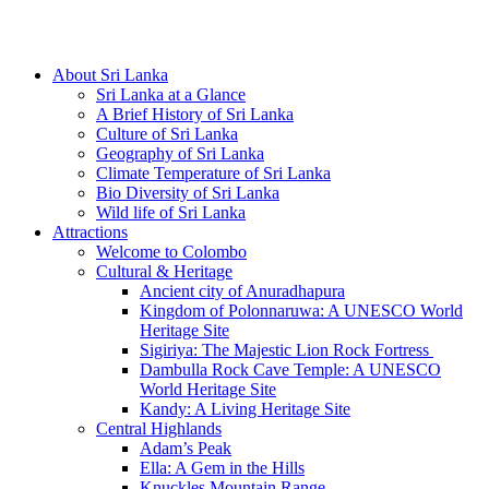
Hotline/Whatsapp: +94 716 225522
About Sri Lanka
Sri Lanka at a Glance
A Brief History of Sri Lanka
Culture of Sri Lanka
Geography of Sri Lanka
Climate Temperature of Sri Lanka
Bio Diversity of Sri Lanka
Wild life of Sri Lanka
Attractions
Welcome to Colombo
Cultural & Heritage
Ancient city of Anuradhapura
Kingdom of Polonnaruwa: A UNESCO World
Heritage Site
Sigiriya: The Majestic Lion Rock Fortress
Dambulla Rock Cave Temple: A UNESCO
World Heritage Site
Kandy: A Living Heritage Site
Central Highlands
Adam’s Peak
Ella: A Gem in the Hills
Knuckles Mountain Range