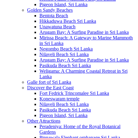
Pigeon Island, Sri Lanka
Golden Sandy Beaches
Bentota Beach
Hikkaduwa Beach Sri Lanka
Unawatuna Beach
Arugam Bay: A Surfing Paradise in Sri Lanka
Mirissa Beach: A Gateway to Marine Mammoth
in Sri Lanka
Negombo Beach Sri Lanka
Nilaveli Beach Sri Lanka
Arugam Bay: A Surfing Paradise in Sri Lanka
Pasikuda Beach Sri Lanka
Weligama: A Charming Coastal Retreat in Sri
Lanka
Galle fort of Sri Lanka
Discover the East Coast
Fort Fedrick Trincomalee Sri Lanka
Koneswaram temple
Nilaveli Beach Sri Lanka
Pasikuda Beach Sri Lanka
Pigeon Island, Sri Lanka
Other Attractions
Peradeniya: Home of the Royal Botanical
Gardens
Pinnawala Elephant orphanage Sri Lanka