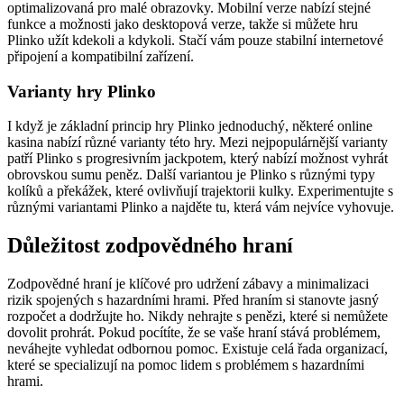
optimalizovaná pro malé obrazovky. Mobilní verze nabízí stejné
funkce a možnosti jako desktopová verze, takže si můžete hru
Plinko užít kdekoli a kdykoli. Stačí vám pouze stabilní internetové
připojení a kompatibilní zařízení.
Varianty hry Plinko
I když je základní princip hry Plinko jednoduchý, některé online
kasina nabízí různé varianty této hry. Mezi nejpopulárnější varianty
patří Plinko s progresivním jackpotem, který nabízí možnost vyhrát
obrovskou sumu peněz. Další variantou je Plinko s různými typy
kolíků a překážek, které ovlivňují trajektorii kulky. Experimentujte s
různými variantami Plinko a najděte tu, která vám nejvíce vyhovuje.
Důležitost zodpovědného hraní
Zodpovědné hraní je klíčové pro udržení zábavy a minimalizaci
rizik spojených s hazardními hrami. Před hraním si stanovte jasný
rozpočet a dodržujte ho. Nikdy nehrajte s penězi, které si nemůžete
dovolit prohrát. Pokud pocítíte, že se vaše hraní stává problémem,
neváhejte vyhledat odbornou pomoc. Existuje celá řada organizací,
které se specializují na pomoc lidem s problémem s hazardními
hrami.