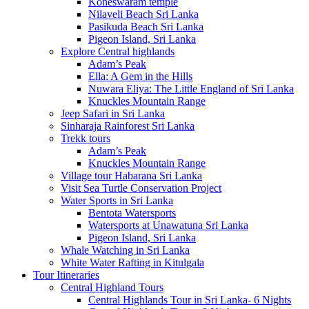
Koneswaram temple
Nilaveli Beach Sri Lanka
Pasikuda Beach Sri Lanka
Pigeon Island, Sri Lanka
Explore Central highlands
Adam’s Peak
Ella: A Gem in the Hills
Nuwara Eliya: The Little England of Sri Lanka
Knuckles Mountain Range
Jeep Safari in Sri Lanka
Sinharaja Rainforest Sri Lanka
Trekk tours
Adam’s Peak
Knuckles Mountain Range
Village tour Habarana Sri Lanka
Visit Sea Turtle Conservation Project
Water Sports in Sri Lanka
Bentota Watersports
Watersports at Unawatuna Sri Lanka
Pigeon Island, Sri Lanka
Whale Watching in Sri Lanka
White Water Rafting in Kitulgala
Tour Itineraries
Central Highland Tours
Central Highlands Tour in Sri Lanka- 6 Nights