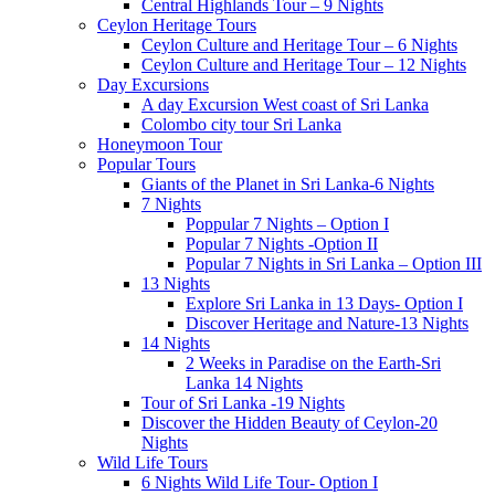
Central Highlands Tour – 9 Nights
Ceylon Heritage Tours
Ceylon Culture and Heritage Tour – 6 Nights
Ceylon Culture and Heritage Tour – 12 Nights
Day Excursions
A day Excursion West coast of Sri Lanka
Colombo city tour Sri Lanka
Honeymoon Tour
Popular Tours
Giants of the Planet in Sri Lanka-6 Nights
7 Nights
Poppular 7 Nights – Option I
Popular 7 Nights -Option II
Popular 7 Nights in Sri Lanka – Option III
13 Nights
Explore Sri Lanka in 13 Days- Option I
Discover Heritage and Nature-13 Nights
14 Nights
2 Weeks in Paradise on the Earth-Sri
Lanka 14 Nights
Tour of Sri Lanka -19 Nights
Discover the Hidden Beauty of Ceylon-20
Nights
Wild Life Tours
6 Nights Wild Life Tour- Option I