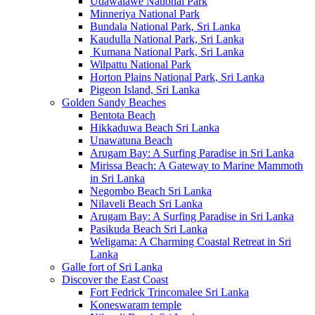
Udawalawe National Park
Minneriya National Park
Bundala National Park, Sri Lanka
Kaudulla National Park, Sri Lanka
Kumana National Park, Sri Lanka
Wilpattu National Park
Horton Plains National Park, Sri Lanka
Pigeon Island, Sri Lanka
Golden Sandy Beaches
Bentota Beach
Hikkaduwa Beach Sri Lanka
Unawatuna Beach
Arugam Bay: A Surfing Paradise in Sri Lanka
Mirissa Beach: A Gateway to Marine Mammoth
in Sri Lanka
Negombo Beach Sri Lanka
Nilaveli Beach Sri Lanka
Arugam Bay: A Surfing Paradise in Sri Lanka
Pasikuda Beach Sri Lanka
Weligama: A Charming Coastal Retreat in Sri
Lanka
Galle fort of Sri Lanka
Discover the East Coast
Fort Fedrick Trincomalee Sri Lanka
Koneswaram temple