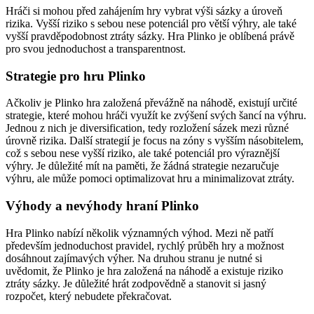
Hráči si mohou před zahájením hry vybrat výši sázky a úroveň
rizika. Vyšší riziko s sebou nese potenciál pro větší výhry, ale také
vyšší pravděpodobnost ztráty sázky. Hra Plinko je oblíbená právě
pro svou jednoduchost a transparentnost.
Strategie pro hru Plinko
Ačkoliv je Plinko hra založená převážně na náhodě, existují určité
strategie, které mohou hráči využít ke zvýšení svých šancí na výhru.
Jednou z nich je diversification, tedy rozložení sázek mezi různé
úrovně rizika. Další strategií je focus na zóny s vyšším násobitelem,
což s sebou nese vyšší riziko, ale také potenciál pro výraznější
výhry. Je důležité mít na paměti, že žádná strategie nezaručuje
výhru, ale může pomoci optimalizovat hru a minimalizovat ztráty.
Výhody a nevýhody hraní Plinko
Hra Plinko nabízí několik významných výhod. Mezi ně patří
především jednoduchost pravidel, rychlý průběh hry a možnost
dosáhnout zajímavých výher. Na druhou stranu je nutné si
uvědomit, že Plinko je hra založená na náhodě a existuje riziko
ztráty sázky. Je důležité hrát zodpovědně a stanovit si jasný
rozpočet, který nebudete překračovat.