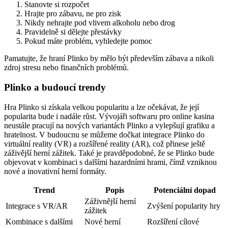
Stanovte si rozpočet
Hrajte pro zábavu, ne pro zisk
Nikdy nehrajte pod vlivem alkoholu nebo drog
Pravidelně si dělejte přestávky
Pokud máte problém, vyhledejte pomoc
Pamatujte, že hraní Plinko by mělo být především zábava a nikoli
zdroj stresu nebo finančních problémů.
Plinko a budoucí trendy
Hra Plinko si získala velkou popularitu a lze očekávat, že její
popularita bude i nadále růst. Vývojáři softwaru pro online kasina
neustále pracují na nových variantách Plinko a vylepšují grafiku a
hratelnost. V budoucnu se můžeme dočkat integrace Plinko do
virtuální reality (VR) a rozšířené reality (AR), což přinese ještě
záživější herní zážitek. Také je pravděpodobné, že se Plinko bude
objevovat v kombinaci s dalšími hazardními hrami, čímž vzniknou
nové a inovativní herní formáty.
Trend
Popis
Potenciální dopad
Záživnější herní
Integrace s VR/AR
Zvýšení popularity hry
zážitek
Kombinace s dalšími
Nové herní
Rozšíření cílové