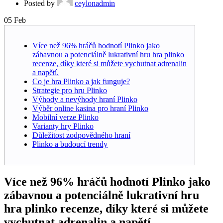
Posted by
ceylonadmin
05
Feb
Více než 96% hráčů hodnotí Plinko jako
zábavnou a potenciálně lukrativní hru hra plinko
recenze, díky které si můžete vychutnat adrenalin
a napětí.
Co je hra Plinko a jak funguje?
Strategie pro hru Plinko
Výhody a nevýhody hraní Plinko
Výběr online kasina pro hraní Plinko
Mobilní verze Plinko
Varianty hry Plinko
Důležitost zodpovědného hraní
Plinko a budoucí trendy
Více než 96% hráčů hodnotí Plinko jako
zábavnou a potenciálně lukrativní hru
hra plinko recenze, díky které si můžete
vychutnat adrenalin a napětí.