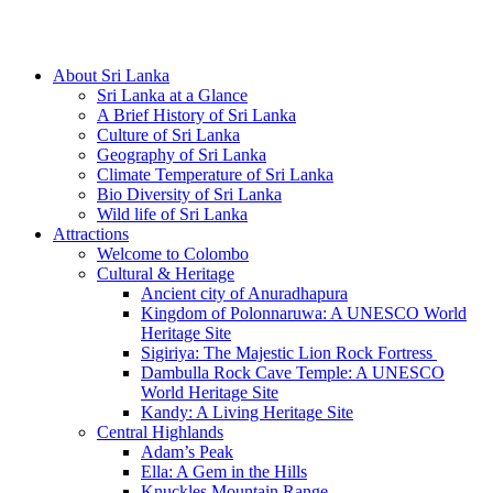
Hotline/Whatsapp: +94 716 225522
About Sri Lanka
Sri Lanka at a Glance
A Brief History of Sri Lanka
Culture of Sri Lanka
Geography of Sri Lanka
Climate Temperature of Sri Lanka
Bio Diversity of Sri Lanka
Wild life of Sri Lanka
Attractions
Welcome to Colombo
Cultural & Heritage
Ancient city of Anuradhapura
Kingdom of Polonnaruwa: A UNESCO World
Heritage Site
Sigiriya: The Majestic Lion Rock Fortress
Dambulla Rock Cave Temple: A UNESCO
World Heritage Site
Kandy: A Living Heritage Site
Central Highlands
Adam’s Peak
Ella: A Gem in the Hills
Knuckles Mountain Range