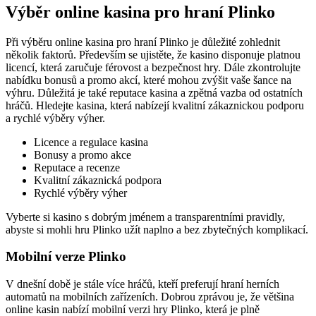
Výběr online kasina pro hraní Plinko
Při výběru online kasina pro hraní Plinko je důležité zohlednit
několik faktorů. Především se ujistěte, že kasino disponuje platnou
licencí, která zaručuje férovost a bezpečnost hry. Dále zkontrolujte
nabídku bonusů a promo akcí, které mohou zvýšit vaše šance na
výhru. Důležitá je také reputace kasina a zpětná vazba od ostatních
hráčů. Hledejte kasina, která nabízejí kvalitní zákaznickou podporu
a rychlé výběry výher.
Licence a regulace kasina
Bonusy a promo akce
Reputace a recenze
Kvalitní zákaznická podpora
Rychlé výběry výher
Vyberte si kasino s dobrým jménem a transparentními pravidly,
abyste si mohli hru Plinko užít naplno a bez zbytečných komplikací.
Mobilní verze Plinko
V dnešní době je stále více hráčů, kteří preferují hraní herních
automatů na mobilních zařízeních. Dobrou zprávou je, že většina
online kasin nabízí mobilní verzi hry Plinko, která je plně