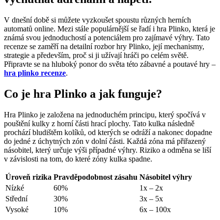
V dnešní době si můžete vyzkoušet spoustu různých herních
automatů online. Mezi stále populárnější se řadí i hra Plinko, která je
známá svou jednoduchostí a potenciálem pro zajímavé výhry. Tato
recenze se zaměří na detailní rozbor hry Plinko, její mechanismy,
strategie a především, proč si ji užívají hráči po celém světě.
Připravte se na hluboký ponor do světa této zábavné a poutavé hry –
hra plinko recenze
.
Co je hra Plinko a jak funguje?
Hra Plinko je založena na jednoduchém principu, který spočívá v
pouštění kulky z horní části hrací plochy. Tato kulka následně
prochází bludištěm kolíků, od kterých se odráží a nakonec dopadne
do jedné z úchytných zón v dolní části. Každá zóna má přiřazený
násobitel, který určuje výši případné výhry. Riziko a odměna se liší
v závislosti na tom, do které zóny kulka spadne.
Úroveň rizika
Pravděpodobnost zásahu
Násobitel výhry
Nízké
60%
1x – 2x
Střední
30%
3x – 5x
Vysoké
10%
6x – 100x