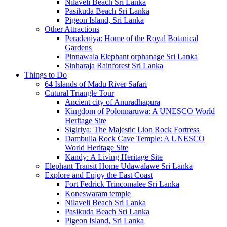
Nilaveli Beach Sri Lanka
Pasikuda Beach Sri Lanka
Pigeon Island, Sri Lanka
Other Attractions
Peradeniya: Home of the Royal Botanical
Gardens
Pinnawala Elephant orphanage Sri Lanka
Sinharaja Rainforest Sri Lanka
Things to Do
64 Islands of Madu River Safari
Cutural Triangle Tour
Ancient city of Anuradhapura
Kingdom of Polonnaruwa: A UNESCO World
Heritage Site
Sigiriya: The Majestic Lion Rock Fortress
Dambulla Rock Cave Temple: A UNESCO
World Heritage Site
Kandy: A Living Heritage Site
Elephant Transit Home Udawalawe Sri Lanka
Explore and Enjoy the East Coast
Fort Fedrick Trincomalee Sri Lanka
Koneswaram temple
Nilaveli Beach Sri Lanka
Pasikuda Beach Sri Lanka
Pigeon Island, Sri Lanka