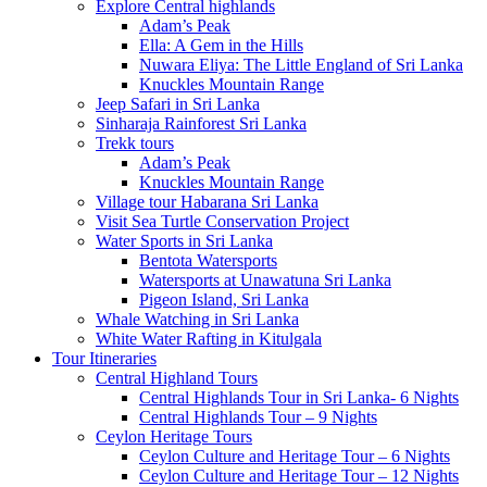
Explore Central highlands
Adam’s Peak
Ella: A Gem in the Hills
Nuwara Eliya: The Little England of Sri Lanka
Knuckles Mountain Range
Jeep Safari in Sri Lanka
Sinharaja Rainforest Sri Lanka
Trekk tours
Adam’s Peak
Knuckles Mountain Range
Village tour Habarana Sri Lanka
Visit Sea Turtle Conservation Project
Water Sports in Sri Lanka
Bentota Watersports
Watersports at Unawatuna Sri Lanka
Pigeon Island, Sri Lanka
Whale Watching in Sri Lanka
White Water Rafting in Kitulgala
Tour Itineraries
Central Highland Tours
Central Highlands Tour in Sri Lanka- 6 Nights
Central Highlands Tour – 9 Nights
Ceylon Heritage Tours
Ceylon Culture and Heritage Tour – 6 Nights
Ceylon Culture and Heritage Tour – 12 Nights