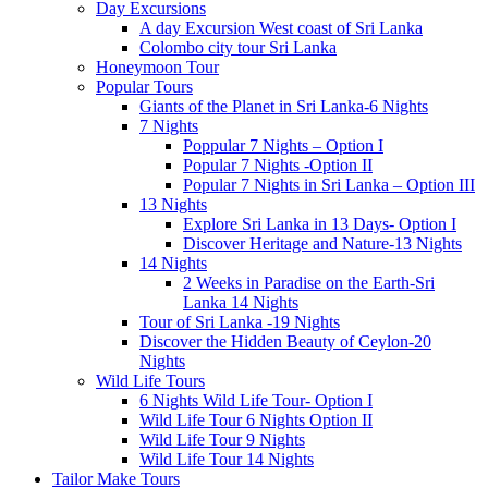
Day Excursions
A day Excursion West coast of Sri Lanka
Colombo city tour Sri Lanka
Honeymoon Tour
Popular Tours
Giants of the Planet in Sri Lanka-6 Nights
7 Nights
Poppular 7 Nights – Option I
Popular 7 Nights -Option II
Popular 7 Nights in Sri Lanka – Option III
13 Nights
Explore Sri Lanka in 13 Days- Option I
Discover Heritage and Nature-13 Nights
14 Nights
2 Weeks in Paradise on the Earth-Sri
Lanka 14 Nights
Tour of Sri Lanka -19 Nights
Discover the Hidden Beauty of Ceylon-20
Nights
Wild Life Tours
6 Nights Wild Life Tour- Option I
Wild Life Tour 6 Nights Option II
Wild Life Tour 9 Nights
Wild Life Tour 14 Nights
Tailor Make Tours