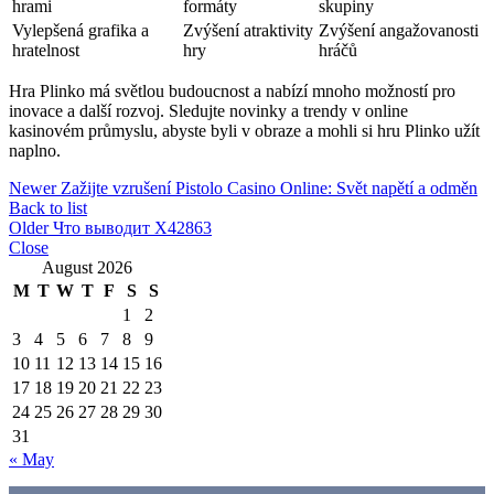
hrami
formáty
skupiny
Vylepšená grafika a
Zvýšení atraktivity
Zvýšení angažovanosti
hratelnost
hry
hráčů
Hra Plinko má světlou budoucnost a nabízí mnoho možností pro
inovace a další rozvoj. Sledujte novinky a trendy v online
kasinovém průmyslu, abyste byli v obraze a mohli si hru Plinko užít
naplno.
Newer
Zažijte vzrušení Pistolo Casino Online: Svět napětí a odměn
Back to list
Older
Что выводит X42863
Close
August 2026
M
T
W
T
F
S
S
1
2
3
4
5
6
7
8
9
10
11
12
13
14
15
16
17
18
19
20
21
22
23
24
25
26
27
28
29
30
31
« May