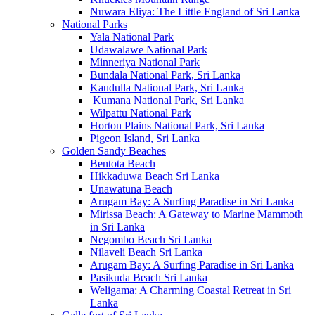
Nuwara Eliya: The Little England of Sri Lanka
National Parks
Yala National Park
Udawalawe National Park
Minneriya National Park
Bundala National Park, Sri Lanka
Kaudulla National Park, Sri Lanka
Kumana National Park, Sri Lanka
Wilpattu National Park
Horton Plains National Park, Sri Lanka
Pigeon Island, Sri Lanka
Golden Sandy Beaches
Bentota Beach
Hikkaduwa Beach Sri Lanka
Unawatuna Beach
Arugam Bay: A Surfing Paradise in Sri Lanka
Mirissa Beach: A Gateway to Marine Mammoth
in Sri Lanka
Negombo Beach Sri Lanka
Nilaveli Beach Sri Lanka
Arugam Bay: A Surfing Paradise in Sri Lanka
Pasikuda Beach Sri Lanka
Weligama: A Charming Coastal Retreat in Sri
Lanka