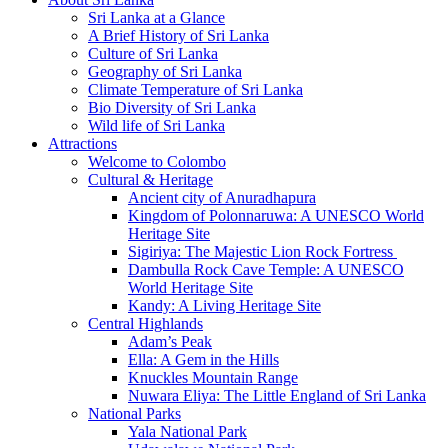
Sri Lanka at a Glance
A Brief History of Sri Lanka
Culture of Sri Lanka
Geography of Sri Lanka
Climate Temperature of Sri Lanka
Bio Diversity of Sri Lanka
Wild life of Sri Lanka
Attractions
Welcome to Colombo
Cultural & Heritage
Ancient city of Anuradhapura
Kingdom of Polonnaruwa: A UNESCO World
Heritage Site
Sigiriya: The Majestic Lion Rock Fortress
Dambulla Rock Cave Temple: A UNESCO
World Heritage Site
Kandy: A Living Heritage Site
Central Highlands
Adam’s Peak
Ella: A Gem in the Hills
Knuckles Mountain Range
Nuwara Eliya: The Little England of Sri Lanka
National Parks
Yala National Park