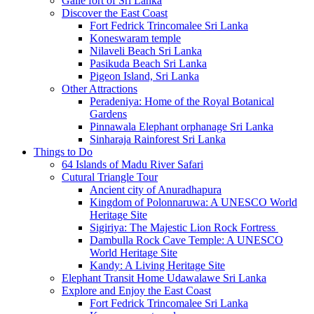
Galle fort of Sri Lanka
Discover the East Coast
Fort Fedrick Trincomalee Sri Lanka
Koneswaram temple
Nilaveli Beach Sri Lanka
Pasikuda Beach Sri Lanka
Pigeon Island, Sri Lanka
Other Attractions
Peradeniya: Home of the Royal Botanical
Gardens
Pinnawala Elephant orphanage Sri Lanka
Sinharaja Rainforest Sri Lanka
Things to Do
64 Islands of Madu River Safari
Cutural Triangle Tour
Ancient city of Anuradhapura
Kingdom of Polonnaruwa: A UNESCO World
Heritage Site
Sigiriya: The Majestic Lion Rock Fortress
Dambulla Rock Cave Temple: A UNESCO
World Heritage Site
Kandy: A Living Heritage Site
Elephant Transit Home Udawalawe Sri Lanka
Explore and Enjoy the East Coast
Fort Fedrick Trincomalee Sri Lanka