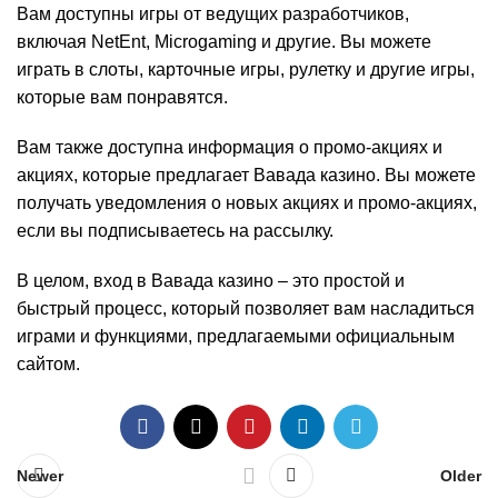
Вам доступны игры от ведущих разработчиков,
включая NetEnt, Microgaming и другие. Вы можете
играть в слоты, карточные игры, рулетку и другие игры,
которые вам понравятся.
Вам также доступна информация о промо-акциях и
акциях, которые предлагает Вавада казино. Вы можете
получать уведомления о новых акциях и промо-акциях,
если вы подписываетесь на рассылку.
В целом, вход в Вавада казино – это простой и
быстрый процесс, который позволяет вам насладиться
играми и функциями, предлагаемыми официальным
сайтом.
Newer
Older