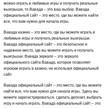
можно играть в любимые игры и получать реальные
выигрыши, то Вавада – это ваш выбор. Вавада
официальный сайт – это место, где вы можете найти
все, что вам нужно для начала игры.
Вавада казино – это место, где вы можете играть в
любимые игры и получать реальные выигрыши.
Вавада официальный сайт – это безопасное и
надежное место, где вы можете играть и получать
выигрыши. Вавада зеркало – это зеркало
официального сайта Вавада, которое позволяет
игрокам играть в казино, не используя официальный
сайт.
Вавада официальный сайт – это место, где вы можете
найти все, что вам нужно для начала игры. Здесь вы
можете зарегистрироваться, сделать депозит, выбрать
игру и начать играть. Вавада официальный сайт – это