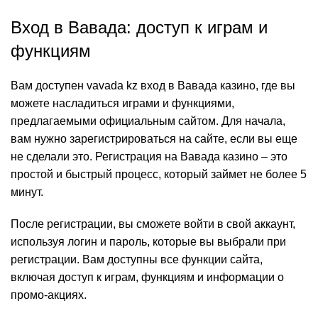
Вход в Вавада: доступ к играм и
функциям
Вам доступен
vavada kz
вход в Вавада казино, где вы
можете насладиться играми и функциями,
предлагаемыми официальным сайтом. Для начала,
вам нужно зарегистрироваться на сайте, если вы еще
не сделали это. Регистрация на Вавада казино – это
простой и быстрый процесс, который займет не более 5
минут.
После регистрации, вы сможете войти в свой аккаунт,
используя логин и пароль, которые вы выбрали при
регистрации. Вам доступны все функции сайта,
включая доступ к играм, функциям и информации о
промо-акциях.