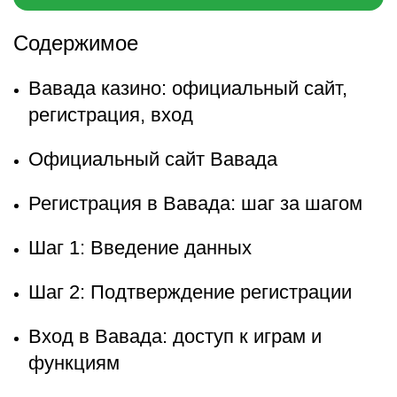
Содержимое
Вавада казино: официальный сайт,
регистрация, вход
Официальный сайт Вавада
Регистрация в Вавада: шаг за шагом
Шаг 1: Введение данных
Шаг 2: Подтверждение регистрации
Вход в Вавада: доступ к играм и
функциям