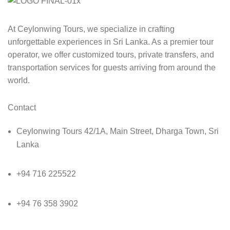
At Ceylonwing Tours, we specialize in crafting
unforgettable experiences in Sri Lanka. As a premier tour
operator, we offer customized tours, private transfers, and
transportation services for guests arriving from around the
world.
Contact
Ceylonwing Tours 42/1A, Main Street, Dharga Town, Sri
Lanka
+94 716 225522
+94 76 358 3902