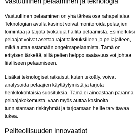
Vastuullinen pelaaminen ja teknologia
Vastuullinen pelaaminen on yhä tärkeä osa rahapelialaa.
Teknologian avulla kasinot voivat monitoroida pelaajien
toimintaa ja tarjota työkaluja hallita pelaamista. Esimerkiksi
pelaajat voivat asettaa rajat talletuksilleen ja peliajalleen,
mikä auttaa estämään ongelmapelaamista. Tämä on
erityisen tärkeää, sillä pelien helppo saatavuus voi johtaa
liialliseen pelaamiseen.
Lisäksi teknologiset ratkaisut, kuten tekoäly, voivat
analysoida pelaajien käyttäytymistä ja tarjota
henkilökohtaisia suosituksia. Tämä ei ainoastaan paranna
pelaajakokemusta, vaan myös auttaa kasinoita
tunnistamaan riskiryhmät ja tarjoamaan heille tarvittavaa
tukea.
Peliteollisuuden innovaatiot