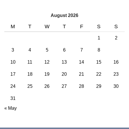
August 2026
M
T
W
T
F
S
S
1
2
3
4
5
6
7
8
9
10
11
12
13
14
15
16
17
18
19
20
21
22
23
24
25
26
27
28
29
30
31
« May