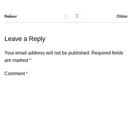
Newer
Older
Leave a Reply
Your email address will not be published.
Required fields
are marked
*
Comment
*