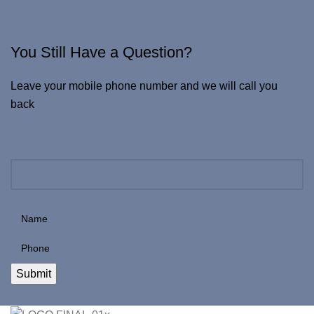
You Still Have a Question?
Leave your mobile phone number and we will call you
back