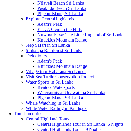
Nilaveli Beach Sri Lanka
Pasikuda Beach Sri Lanka
Pigeon Island, Sri Lanka
Explore Central highlands
Adam’s Peak
Ella: A Gem in the Hills
Nuwara Eliya: The Little England of Sri Lanka
Knuckles Mountain Range
Jeep Safari in Sri Lanka
Sinharaja Rainforest Sri Lanka
Trekk tours
Adam’s Peak
Knuckles Mountain Range
Village tour Habarana Sri Lanka
Visit Sea Turtle Conservation Project
Water Sports in Sri Lanka
Bentota Watersports
Watersports at Unawatuna Sri Lanka
Pigeon Island, Sri Lanka
Whale Watching in Sri Lanka
White Water Rafting in Kitulgala
Tour Itineraries
Central Highland Tours
Central Highlands Tour in Sri Lanka- 6 Nights
Central Highlands Tour – 9 Nights