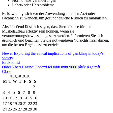
Hormonelle Veränderungen
Leber- oder Herzprobleme
Es ist wichtig, sich vor der Anwendung an einen Arzt oder
Fachmann zu wenden, um gesundheitliche Risiken zu minimieren.
Abschließend lässt sich sagen, dass Steroidkurse für den
Muskelaufbau effektiv sein können, wenn sie
verantwortungsbewusst eingesetzt werden. Informieren Sie sich
gründlich und beachten Sie die notwendigen Vorsichtsmaßnahmen,
um die besten Ergebnisse zu erzielen.
Newer
Exploring the ethical implications of gambling in today's
society
Back to list
Older
Ybets Casino: Fedezd fel több mint 9000 játék izgalmát
Close
August 2026
M
T
W
T
F
S
S
1
2
3
4
5
6
7
8
9
10
11
12
13
14
15
16
17
18
19
20
21
22
23
24
25
26
27
28
29
30