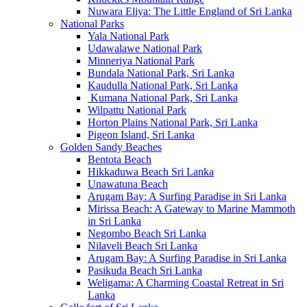
Nuwara Eliya: The Little England of Sri Lanka
National Parks
Yala National Park
Udawalawe National Park
Minneriya National Park
Bundala National Park, Sri Lanka
Kaudulla National Park, Sri Lanka
Kumana National Park, Sri Lanka
Wilpattu National Park
Horton Plains National Park, Sri Lanka
Pigeon Island, Sri Lanka
Golden Sandy Beaches
Bentota Beach
Hikkaduwa Beach Sri Lanka
Unawatuna Beach
Arugam Bay: A Surfing Paradise in Sri Lanka
Mirissa Beach: A Gateway to Marine Mammoth
in Sri Lanka
Negombo Beach Sri Lanka
Nilaveli Beach Sri Lanka
Arugam Bay: A Surfing Paradise in Sri Lanka
Pasikuda Beach Sri Lanka
Weligama: A Charming Coastal Retreat in Sri
Lanka