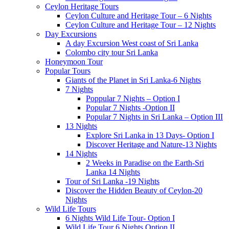
Ceylon Heritage Tours
Ceylon Culture and Heritage Tour – 6 Nights
Ceylon Culture and Heritage Tour – 12 Nights
Day Excursions
A day Excursion West coast of Sri Lanka
Colombo city tour Sri Lanka
Honeymoon Tour
Popular Tours
Giants of the Planet in Sri Lanka-6 Nights
7 Nights
Poppular 7 Nights – Option I
Popular 7 Nights -Option II
Popular 7 Nights in Sri Lanka – Option III
13 Nights
Explore Sri Lanka in 13 Days- Option I
Discover Heritage and Nature-13 Nights
14 Nights
2 Weeks in Paradise on the Earth-Sri
Lanka 14 Nights
Tour of Sri Lanka -19 Nights
Discover the Hidden Beauty of Ceylon-20
Nights
Wild Life Tours
6 Nights Wild Life Tour- Option I
Wild Life Tour 6 Nights Option II