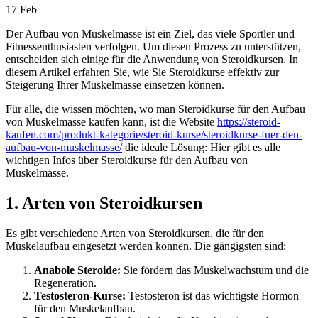
17
Feb
Der Aufbau von Muskelmasse ist ein Ziel, das viele Sportler und
Fitnessenthusiasten verfolgen. Um diesen Prozess zu unterstützen,
entscheiden sich einige für die Anwendung von Steroidkursen. In
diesem Artikel erfahren Sie, wie Sie Steroidkurse effektiv zur
Steigerung Ihrer Muskelmasse einsetzen können.
Für alle, die wissen möchten, wo man Steroidkurse für den Aufbau
von Muskelmasse kaufen kann, ist die Website
https://steroid-
kaufen.com/produkt-kategorie/steroid-kurse/steroidkurse-fuer-den-
aufbau-von-muskelmasse/
die ideale Lösung: Hier gibt es alle
wichtigen Infos über Steroidkurse für den Aufbau von
Muskelmasse.
1. Arten von Steroidkursen
Es gibt verschiedene Arten von Steroidkursen, die für den
Muskelaufbau eingesetzt werden können. Die gängigsten sind:
Anabole Steroide:
Sie fördern das Muskelwachstum und die
Regeneration.
Testosteron-Kurse:
Testosteron ist das wichtigste Hormon
für den Muskelaufbau.