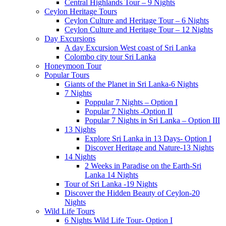
Central Highlands Tour – 9 Nights
Ceylon Heritage Tours
Ceylon Culture and Heritage Tour – 6 Nights
Ceylon Culture and Heritage Tour – 12 Nights
Day Excursions
A day Excursion West coast of Sri Lanka
Colombo city tour Sri Lanka
Honeymoon Tour
Popular Tours
Giants of the Planet in Sri Lanka-6 Nights
7 Nights
Poppular 7 Nights – Option I
Popular 7 Nights -Option II
Popular 7 Nights in Sri Lanka – Option III
13 Nights
Explore Sri Lanka in 13 Days- Option I
Discover Heritage and Nature-13 Nights
14 Nights
2 Weeks in Paradise on the Earth-Sri
Lanka 14 Nights
Tour of Sri Lanka -19 Nights
Discover the Hidden Beauty of Ceylon-20
Nights
Wild Life Tours
6 Nights Wild Life Tour- Option I