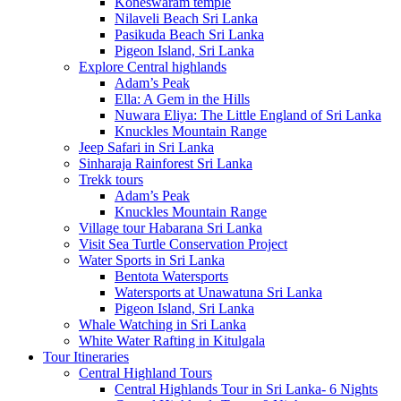
Koneswaram temple
Nilaveli Beach Sri Lanka
Pasikuda Beach Sri Lanka
Pigeon Island, Sri Lanka
Explore Central highlands
Adam’s Peak
Ella: A Gem in the Hills
Nuwara Eliya: The Little England of Sri Lanka
Knuckles Mountain Range
Jeep Safari in Sri Lanka
Sinharaja Rainforest Sri Lanka
Trekk tours
Adam’s Peak
Knuckles Mountain Range
Village tour Habarana Sri Lanka
Visit Sea Turtle Conservation Project
Water Sports in Sri Lanka
Bentota Watersports
Watersports at Unawatuna Sri Lanka
Pigeon Island, Sri Lanka
Whale Watching in Sri Lanka
White Water Rafting in Kitulgala
Tour Itineraries
Central Highland Tours
Central Highlands Tour in Sri Lanka- 6 Nights