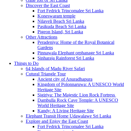
Galle fort of Sri Lanka
Discover the East Coast
Fort Fedrick Trincomalee Sri Lanka
Koneswaram temple
Nilaveli Beach Sri Lanka
Pasikuda Beach Sri Lanka
Pigeon Island, Sri Lanka
Other Attractions
Peradeniya: Home of the Royal Botanical
Gardens
Pinnawala Elephant orphanage Sri Lanka
Sinharaja Rainforest Sri Lanka
Things to Do
64 Islands of Madu River Safari
Cutural Triangle Tour
Ancient city of Anuradhapura
Kingdom of Polonnaruwa: A UNESCO World
Heritage Site
Sigiriya: The Majestic Lion Rock Fortress
Dambulla Rock Cave Temple: A UNESCO
World Heritage Site
Kandy: A Living Heritage Site
Elephant Transit Home Udawalawe Sri Lanka
Explore and Enjoy the East Coast
Fort Fedrick Trincomalee Sri Lanka