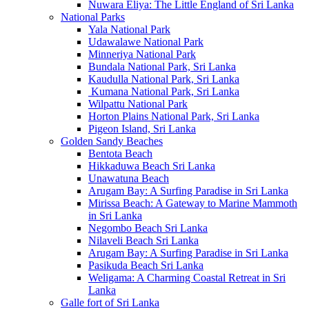
Nuwara Eliya: The Little England of Sri Lanka
National Parks
Yala National Park
Udawalawe National Park
Minneriya National Park
Bundala National Park, Sri Lanka
Kaudulla National Park, Sri Lanka
Kumana National Park, Sri Lanka
Wilpattu National Park
Horton Plains National Park, Sri Lanka
Pigeon Island, Sri Lanka
Golden Sandy Beaches
Bentota Beach
Hikkaduwa Beach Sri Lanka
Unawatuna Beach
Arugam Bay: A Surfing Paradise in Sri Lanka
Mirissa Beach: A Gateway to Marine Mammoth
in Sri Lanka
Negombo Beach Sri Lanka
Nilaveli Beach Sri Lanka
Arugam Bay: A Surfing Paradise in Sri Lanka
Pasikuda Beach Sri Lanka
Weligama: A Charming Coastal Retreat in Sri
Lanka
Galle fort of Sri Lanka