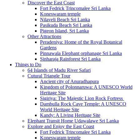
Discover the East Coast
Fort Fedrick Trincomalee Sri Lanka
Koneswaram temple
Nilaveli Beach Sri Lanka
Pasikuda Beach Sri Lanka
Pigeon Island, Sri Lanka
Other Attractions
Peradeniya: Home of the Royal Botanical
Gardens
Pinnawala Elephant orphanage Sri Lanka
Sinharaja Rainforest Sri Lanka
Things to Do
64 Islands of Madu River Safari
Cutural Triangle Tour
Ancient city of Anuradhapura
Kingdom of Polonnaruwa: A UNESCO World
Heritage Site
Sigiriya: The Majestic Lion Rock Fortress
Dambulla Rock Cave Temple: A UNESCO
World Heritage Site
Kandy: A Living Heritage Site
Elephant Transit Home Udawalawe Sri Lanka
Explore and Enjoy the East Coast
Fort Fedrick Trincomalee Sri Lanka
Koneswaram temple