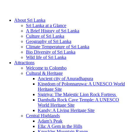
Hotline/Whatsapp: +94 716 225522
About Sri Lanka
Sri Lanka at a Glance
A Brief History of Sri Lanka
Culture of Sri Lanka
Geography of Sri Lanka
Climate Temperature of Sri Lanka
Bio Diversity of Sri Lanka
Wild life of Sri Lanka
Attractions
Welcome to Colombo
Cultural & Heritage
Ancient city of Anuradhapura
Kingdom of Polonnaruwa: A UNESCO World
Heritage Site
Sigiriya: The Majestic Lion Rock Fortress
Dambulla Rock Cave Temple: A UNESCO
World Heritage Site
Kandy: A Living Heritage Site
Central Highlands
Adam’s Peak
Ella: A Gem in the Hills
Knuckles Mountain Range