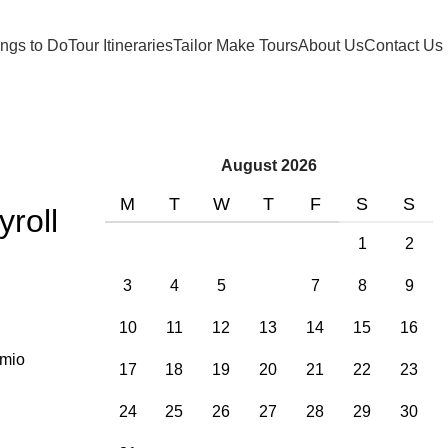
ngs to Do
Tour Itineraries
Tailor Make Tours
About Us
Contact Us
August 2026
M
T
W
T
F
S
S
roll
1
2
3
4
5
6
7
8
9
10
11
12
13
14
15
16
emio
17
18
19
20
21
22
23
24
25
26
27
28
29
30