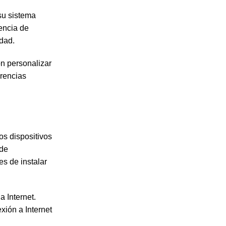
su sistema
encia de
dad.
ón personalizar
erencias
os dispositivos
 de
es de instalar
 Internet.
xión a Internet