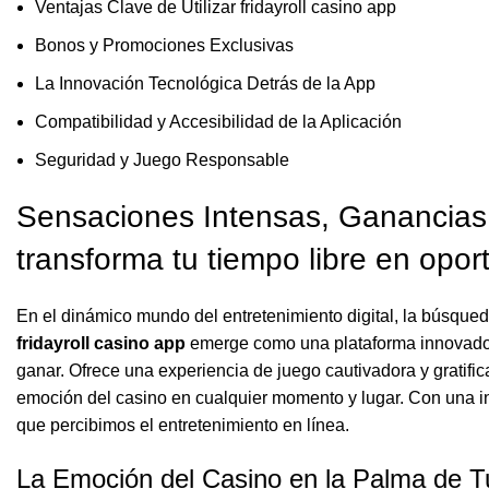
Ventajas Clave de Utilizar fridayroll casino app
Bonos y Promociones Exclusivas
La Innovación Tecnológica Detrás de la App
Compatibilidad y Accesibilidad de la Aplicación
Seguridad y Juego Responsable
Sensaciones Intensas, Ganancias R
transforma tu tiempo libre en opor
En el dinámico mundo del entretenimiento digital, la búsque
fridayroll casino app
emerge como una plataforma innovador
ganar. Ofrece una experiencia de juego cautivadora y gratifica
emoción del casino en cualquier momento y lugar. Con una int
que percibimos el entretenimiento en línea.
La Emoción del Casino en la Palma de 