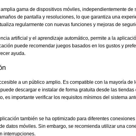
a amplia gama de dispositivos móviles, independientemente de 
amaños de pantalla y resoluciones, lo que garantiza una experi
ctualiza regularmente con nuevas funciones y mejoras de seguri
cia artificial y el aprendizaje automático, permite a la aplicaci
licación puede recomendar juegos basados en los gustos y pref
recer ayuda.
ón
ccesible a un público amplio. Es compatible con la mayoría de l
puede descargar e instalar de forma gratuita desde las tiendas
, es importante verificar los requisitos mínimos del sistema ant
aplicación también se ha optimizado para diferentes conexiones a
e datos móviles. Sin embargo, se recomienda utilizar una cone
n interrupciones.