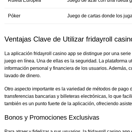
Ruleta Europea
Juego de azar con una rueda gi
Póker
Juego de cartas donde los jug
Ventajas Clave de Utilizar fridayroll casi
La aplicación fridayroll casino app se distingue por una seri
juego en línea. Una de ellas es la seguridad. La plataforma u
información personal y financiera de los usuarios. Además, cu
lavado de dinero.
Otro aspecto importante es la variedad de métodos de pago di
transferencias bancarias y billeteras electrónicas, lo que facili
también es un punto fuerte de la aplicación, ofreciendo asisten
Bonos y Promociones Exclusivas
Para atraer y fidelizar a sus usuarios, la fridayroll casino 