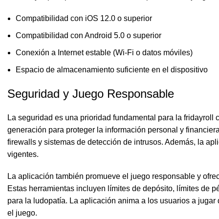
Compatibilidad con iOS 12.0 o superior
Compatibilidad con Android 5.0 o superior
Conexión a Internet estable (Wi-Fi o datos móviles)
Espacio de almacenamiento suficiente en el dispositivo
Seguridad y Juego Responsable
La seguridad es una prioridad fundamental para la fridayrol
generación para proteger la información personal y financier
firewalls y sistemas de detección de intrusos. Además, la ap
vigentes.
La aplicación también promueve el juego responsable y ofrece
Estas herramientas incluyen límites de depósito, límites de 
para la ludopatía. La aplicación anima a los usuarios a juga
el juego.