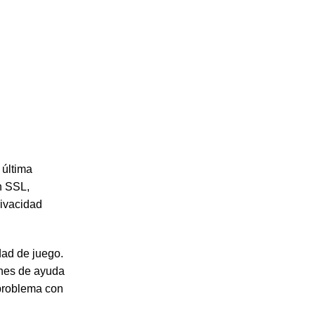
 última
n SSL,
rivacidad
dad de juego.
ones de ayuda
 problema con