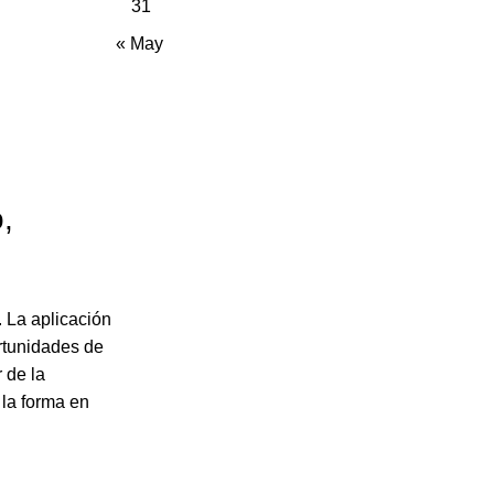
31
« May
,
 La aplicación
rtunidades de
 de la
 la forma en