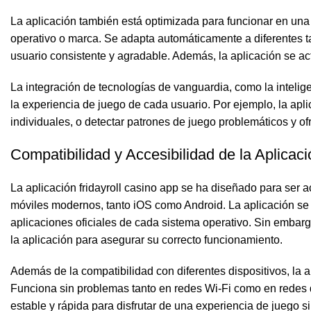
La aplicación también está optimizada para funcionar en un
operativo o marca. Se adapta automáticamente a diferentes t
usuario consistente y agradable. Además, la aplicación se a
La integración de tecnologías de vanguardia, como la inteligen
la experiencia de juego de cada usuario. Por ejemplo, la ap
individuales, o detectar patrones de juego problemáticos y of
Compatibilidad y Accesibilidad de la Aplicaci
La aplicación fridayroll casino app se ha diseñado para ser a
móviles modernos, tanto iOS como Android. La aplicación se 
aplicaciones oficiales de cada sistema operativo. Sin embargo
la aplicación para asegurar su correcto funcionamiento.
Además de la compatibilidad con diferentes dispositivos, la 
Funciona sin problemas tanto en redes Wi-Fi como en redes d
estable y rápida para disfrutar de una experiencia de juego si