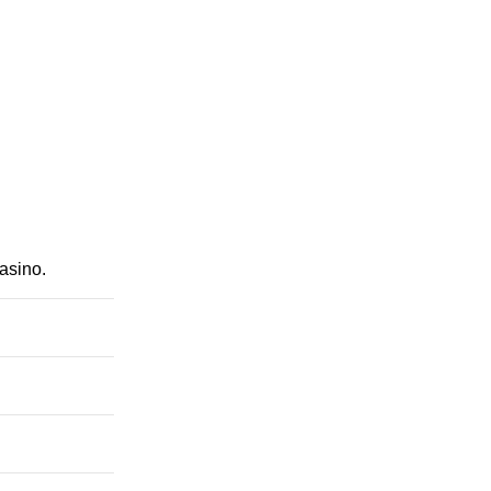
casino.