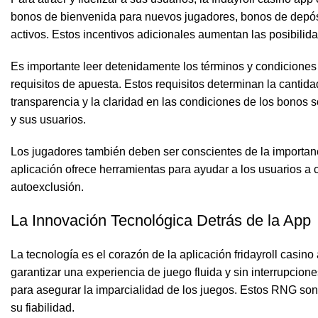
bonos de bienvenida para nuevos jugadores, bonos de depósi
activos. Estos incentivos adicionales aumentan las posibilid
Es importante leer detenidamente los términos y condiciones
requisitos de apuesta. Estos requisitos determinan la cantid
transparencia y la claridad en las condiciones de los bonos 
y sus usuarios.
Los jugadores también deben ser conscientes de la importanc
aplicación ofrece herramientas para ayudar a los usuarios a c
autoexclusión.
La Innovación Tecnológica Detrás de la App
La tecnología es el corazón de la aplicación fridayroll casin
garantizar una experiencia de juego fluida y sin interrupcion
para asegurar la imparcialidad de los juegos. Estos RNG son 
su fiabilidad.