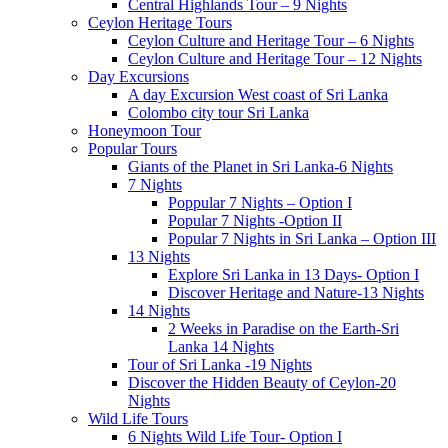
Central Highlands Tour – 9 Nights
Ceylon Heritage Tours
Ceylon Culture and Heritage Tour – 6 Nights
Ceylon Culture and Heritage Tour – 12 Nights
Day Excursions
A day Excursion West coast of Sri Lanka
Colombo city tour Sri Lanka
Honeymoon Tour
Popular Tours
Giants of the Planet in Sri Lanka-6 Nights
7 Nights
Poppular 7 Nights – Option I
Popular 7 Nights -Option II
Popular 7 Nights in Sri Lanka – Option III
13 Nights
Explore Sri Lanka in 13 Days- Option I
Discover Heritage and Nature-13 Nights
14 Nights
2 Weeks in Paradise on the Earth-Sri
Lanka 14 Nights
Tour of Sri Lanka -19 Nights
Discover the Hidden Beauty of Ceylon-20
Nights
Wild Life Tours
6 Nights Wild Life Tour- Option I