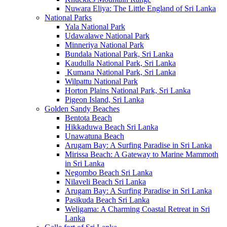
Nuwara Eliya: The Little England of Sri Lanka
National Parks
Yala National Park
Udawalawe National Park
Minneriya National Park
Bundala National Park, Sri Lanka
Kaudulla National Park, Sri Lanka
Kumana National Park, Sri Lanka
Wilpattu National Park
Horton Plains National Park, Sri Lanka
Pigeon Island, Sri Lanka
Golden Sandy Beaches
Bentota Beach
Hikkaduwa Beach Sri Lanka
Unawatuna Beach
Arugam Bay: A Surfing Paradise in Sri Lanka
Mirissa Beach: A Gateway to Marine Mammoth
in Sri Lanka
Negombo Beach Sri Lanka
Nilaveli Beach Sri Lanka
Arugam Bay: A Surfing Paradise in Sri Lanka
Pasikuda Beach Sri Lanka
Weligama: A Charming Coastal Retreat in Sri
Lanka