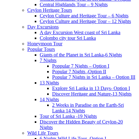
Central Highlands Tour – 9 Nights
Ceylon Heritage Tours
Ceylon Culture and Heritage Tour – 6 Nights
Ceylon Culture and Heritage Tour – 12 Nights
Day Excursions
A day Excursion West coast of Sri Lanka
Colombo city tour Sri Lanka
Honeymoon Tour
Popular Tours
Giants of the Planet in Sri Lanka-6 Nights
7 Nights
Poppular 7 Nights – Option I
Popular 7 Nights -Option II
Popular 7 Nights in Sri Lanka – Option III
13 Nights
Explore Sri Lanka in 13 Days- Option I
Discover Heritage and Nature-13 Nights
14 Nights
2 Weeks in Paradise on the Earth-Sri
Lanka 14 Nights
Tour of Sri Lanka -19 Nights
Discover the Hidden Beauty of Ceylon-20
Nights
Wild Life Tours
6 Nights Wild Life Tour- Option I