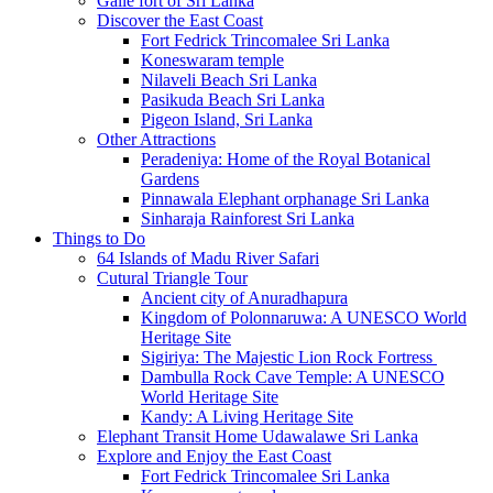
Galle fort of Sri Lanka
Discover the East Coast
Fort Fedrick Trincomalee Sri Lanka
Koneswaram temple
Nilaveli Beach Sri Lanka
Pasikuda Beach Sri Lanka
Pigeon Island, Sri Lanka
Other Attractions
Peradeniya: Home of the Royal Botanical
Gardens
Pinnawala Elephant orphanage Sri Lanka
Sinharaja Rainforest Sri Lanka
Things to Do
64 Islands of Madu River Safari
Cutural Triangle Tour
Ancient city of Anuradhapura
Kingdom of Polonnaruwa: A UNESCO World
Heritage Site
Sigiriya: The Majestic Lion Rock Fortress
Dambulla Rock Cave Temple: A UNESCO
World Heritage Site
Kandy: A Living Heritage Site
Elephant Transit Home Udawalawe Sri Lanka
Explore and Enjoy the East Coast
Fort Fedrick Trincomalee Sri Lanka