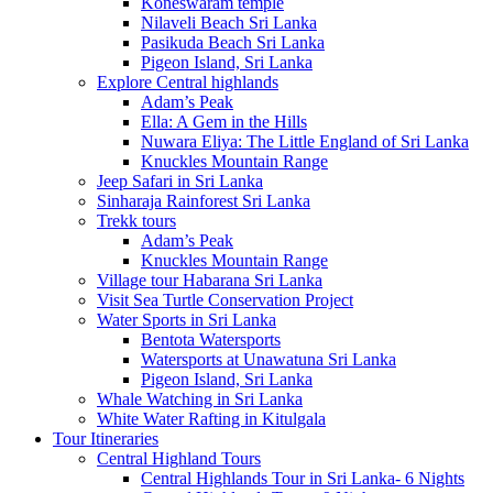
Koneswaram temple
Nilaveli Beach Sri Lanka
Pasikuda Beach Sri Lanka
Pigeon Island, Sri Lanka
Explore Central highlands
Adam’s Peak
Ella: A Gem in the Hills
Nuwara Eliya: The Little England of Sri Lanka
Knuckles Mountain Range
Jeep Safari in Sri Lanka
Sinharaja Rainforest Sri Lanka
Trekk tours
Adam’s Peak
Knuckles Mountain Range
Village tour Habarana Sri Lanka
Visit Sea Turtle Conservation Project
Water Sports in Sri Lanka
Bentota Watersports
Watersports at Unawatuna Sri Lanka
Pigeon Island, Sri Lanka
Whale Watching in Sri Lanka
White Water Rafting in Kitulgala
Tour Itineraries
Central Highland Tours
Central Highlands Tour in Sri Lanka- 6 Nights