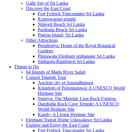
Galle fort of Sri Lanka
Discover the East Coast
Fort Fedrick Trincomalee Sri Lanka
Koneswaram temple
Nilaveli Beach Sri Lanka
Pasikuda Beach Sri Lanka
Pigeon Island, Sri Lanka
Other Attractions
Peradeniya: Home of the Royal Botanical
Gardens
Pinnawala Elephant orphanage Sri Lanka
Sinharaja Rainforest Sri Lanka
Things to Do
64 Islands of Madu River Safari
Cutural Triangle Tour
Ancient city of Anuradhapura
Kingdom of Polonnaruwa: A UNESCO World
Heritage Site
Sigiriya: The Majestic Lion Rock Fortress
Dambulla Rock Cave Temple: A UNESCO
World Heritage Site
Kandy: A Living Heritage Site
Elephant Transit Home Udawalawe Sri Lanka
Explore and Enjoy the East Coast
Fort Fedrick Trincomalee Sri Lanka