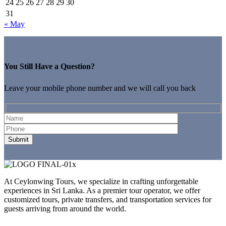
24
25
26
27
28
29
30
31
« May
You Still Have a Question?
Leave your mobile phone number and we will call you back
At Ceylonwing Tours, we specialize in crafting unforgettable
experiences in Sri Lanka. As a premier tour operator, we offer
customized tours, private transfers, and transportation services for
guests arriving from around the world.