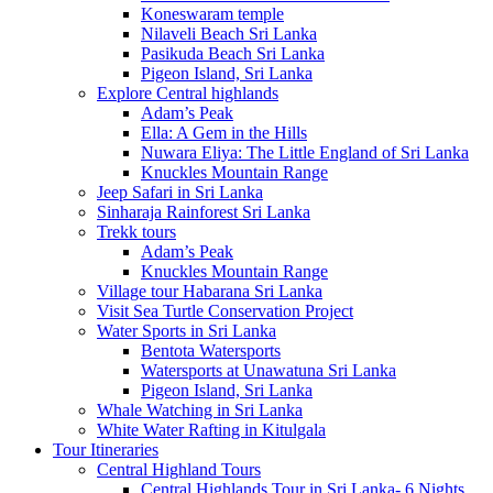
Koneswaram temple
Nilaveli Beach Sri Lanka
Pasikuda Beach Sri Lanka
Pigeon Island, Sri Lanka
Explore Central highlands
Adam’s Peak
Ella: A Gem in the Hills
Nuwara Eliya: The Little England of Sri Lanka
Knuckles Mountain Range
Jeep Safari in Sri Lanka
Sinharaja Rainforest Sri Lanka
Trekk tours
Adam’s Peak
Knuckles Mountain Range
Village tour Habarana Sri Lanka
Visit Sea Turtle Conservation Project
Water Sports in Sri Lanka
Bentota Watersports
Watersports at Unawatuna Sri Lanka
Pigeon Island, Sri Lanka
Whale Watching in Sri Lanka
White Water Rafting in Kitulgala
Tour Itineraries
Central Highland Tours
Central Highlands Tour in Sri Lanka- 6 Nights