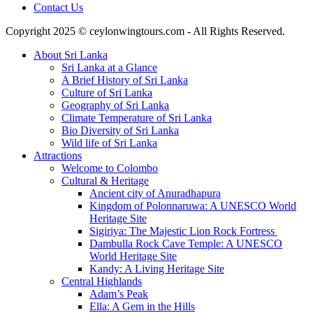
Contact Us
Copyright 2025 © ceylonwingtours.com - All Rights Reserved.
About Sri Lanka
Sri Lanka at a Glance
A Brief History of Sri Lanka
Culture of Sri Lanka
Geography of Sri Lanka
Climate Temperature of Sri Lanka
Bio Diversity of Sri Lanka
Wild life of Sri Lanka
Attractions
Welcome to Colombo
Cultural & Heritage
Ancient city of Anuradhapura
Kingdom of Polonnaruwa: A UNESCO World
Heritage Site
Sigiriya: The Majestic Lion Rock Fortress
Dambulla Rock Cave Temple: A UNESCO
World Heritage Site
Kandy: A Living Heritage Site
Central Highlands
Adam’s Peak
Ella: A Gem in the Hills