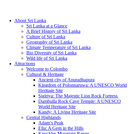
Hotline/Whatsapp: +94 716 225522
About Sri Lanka
Sri Lanka at a Glance
A Brief History of Sri Lanka
Culture of Sri Lanka
Geography of Sri Lanka
Climate Temperature of Sri Lanka
Bio Diversity of Sri Lanka
Wild life of Sri Lanka
Attractions
Welcome to Colombo
Cultural & Heritage
Ancient city of Anuradhapura
Kingdom of Polonnaruwa: A UNESCO World
Heritage Site
Sigiriya: The Majestic Lion Rock Fortress
Dambulla Rock Cave Temple: A UNESCO
World Heritage Site
Kandy: A Living Heritage Site
Central Highlands
Adam’s Peak
Ella: A Gem in the Hills
Knuckles Mountain Range