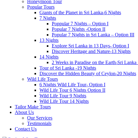
Honeymoon Tour
Popular Tours
Giants of the Planet in Sri Lanka-6 Nights
7 Nights
Poppular 7 Nights – Option I
Popular 7 Nights -Option II
Popular 7 Nights in Sri Lanka – Option III
13 Nights
Explore Sri Lanka in 13 Days- Option I
Discover Heritage and Nature-13 Nights
14 Nights
2 Weeks in Paradise on the Earth-Sri Lanka
Tour of Sri Lanka -19 Nights
Discover the Hidden Beauty of Ceylon-20 Nights
Wild Life Tours
6 Nights Wild Life Tour- Option I
Wild Life Tour 6 Nights Option II
Wild Life Tour 9 Nights
Wild Life Tour 14 Nights
Tailor Make Tours
About Us
Our Services
Testimonials
Contact Us