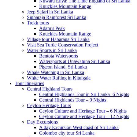
Nuwara Eliya: The Little England of Sri Lanka
Knuckles Mountain Range
Jeep Safari in Sri Lanka
Sinharaja Rainforest Sri Lanka
Trekk tours
Adam’s Peak
Knuckles Mountain Range
Village tour Habarana Sri Lanka
Visit Sea Turtle Conservation Project
Water Sports in Sri Lanka
Bentota Watersports
Watersports at Unawatuna Sri Lanka
Pigeon Island, Sri Lanka
Whale Watching in Sri Lanka
White Water Rafting in Kitulgala
Tour Itineraries
Central Highland Tours
Central Highlands Tour in Sri Lanka- 6 Nights
Central Highlands Tour – 9 Nights
Ceylon Heritage Tours
Ceylon Culture and Heritage Tour – 6 Nights
Ceylon Culture and Heritage Tour – 12 Nights
Day Excursions
A day Excursion West coast of Sri Lanka
Colombo city tour Sri Lanka