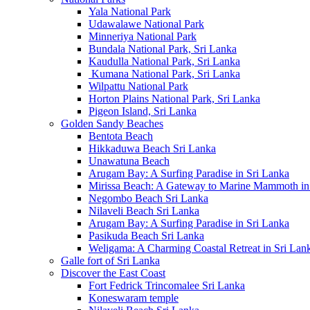
Yala National Park
Udawalawe National Park
Minneriya National Park
Bundala National Park, Sri Lanka
Kaudulla National Park, Sri Lanka
Kumana National Park, Sri Lanka
Wilpattu National Park
Horton Plains National Park, Sri Lanka
Pigeon Island, Sri Lanka
Golden Sandy Beaches
Bentota Beach
Hikkaduwa Beach Sri Lanka
Unawatuna Beach
Arugam Bay: A Surfing Paradise in Sri Lanka
Mirissa Beach: A Gateway to Marine Mammoth in
Negombo Beach Sri Lanka
Nilaveli Beach Sri Lanka
Arugam Bay: A Surfing Paradise in Sri Lanka
Pasikuda Beach Sri Lanka
Weligama: A Charming Coastal Retreat in Sri Lan
Galle fort of Sri Lanka
Discover the East Coast
Fort Fedrick Trincomalee Sri Lanka
Koneswaram temple