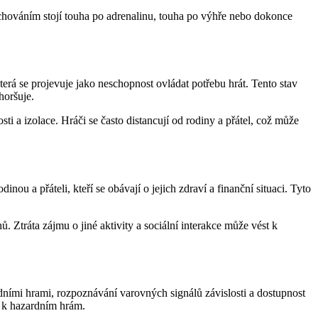
h chováním stojí touha po adrenalinu, touha po výhře nebo dokonce
terá se projevuje jako neschopnost ovládat potřebu hrát. Tento stav
horšuje.
 a izolace. Hráči se často distancují od rodiny a přátel, což může
ou a přáteli, kteří se obávají o jejich zdraví a finanční situaci. Tyto
 Ztráta zájmu o jiné aktivity a sociální interakce může vést k
dními hrami, rozpoznávání varovných signálů závislosti a dostupnost
 k hazardním hrám.