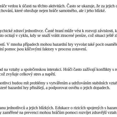
če vedou k účasti na těchto aktivitách. Často se ukazuje, že za jejic
ování, které ohrožuje nejen hráče samotného, ale i jeho blízké.
hické zdraví jednotlivce. Časté hraní může vést k rozvoji závislosti, k
 ocitají v cyklu, kdy se snaží vrátit ztracené peníze, což situaci ještě z
tí. V mnoha případech mohou hazardní hry vyvolat také pocit osamělosti
ní pomoc jsou klíčovými faktory v procesu zotavení.
 vztahy a společenskou interakci. Hráči často zažívají konflikty s rodin
ož zvyšuje celkový stres a napětí.
tlivci budou mít problémy s vytvářením a udržováním stabilních vztahů.
teré hazardní hry přinášejí, a podporovat osvětu o jejich dopadech.
u jednotlivců a jejich blízkých. Edukace o rizicích spojených s hazar
my zaměřené na prevenci mohou hráčům pomoci rozvíjet zdravější vztah