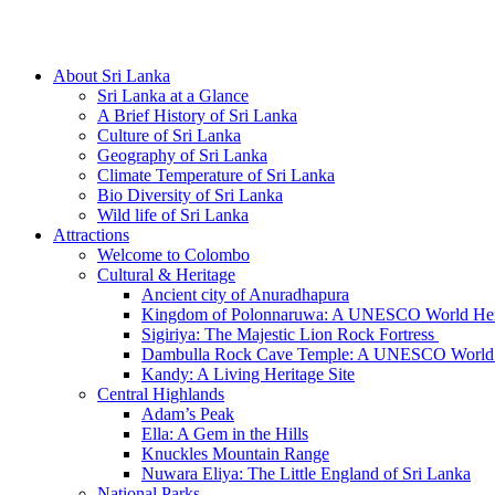
Hotline/Whatsapp: +94 716 225522
About Sri Lanka
Sri Lanka at a Glance
A Brief History of Sri Lanka
Culture of Sri Lanka
Geography of Sri Lanka
Climate Temperature of Sri Lanka
Bio Diversity of Sri Lanka
Wild life of Sri Lanka
Attractions
Welcome to Colombo
Cultural & Heritage
Ancient city of Anuradhapura
Kingdom of Polonnaruwa: A UNESCO World Heri
Sigiriya: The Majestic Lion Rock Fortress
Dambulla Rock Cave Temple: A UNESCO World H
Kandy: A Living Heritage Site
Central Highlands
Adam’s Peak
Ella: A Gem in the Hills
Knuckles Mountain Range
Nuwara Eliya: The Little England of Sri Lanka
National Parks