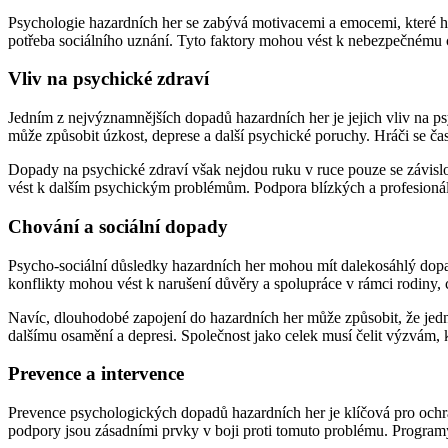
Psychologie hazardních her se zabývá motivacemi a emocemi, které hrá
potřeba sociálního uznání. Tyto faktory mohou vést k nebezpečnému ch
Vliv na psychické zdraví
Jedním z nejvýznamnějších dopadů hazardních her je jejich vliv na psyc
může způsobit úzkost, deprese a další psychické poruchy. Hráči se často
Dopady na psychické zdraví však nejdou ruku v ruce pouze se závislos
vést k dalším psychickým problémům. Podpora blízkých a profesionál
Chování a sociální dopady
Psycho-sociální důsledky hazardních her mohou mít dalekosáhlý dopad na
konflikty mohou vést k narušení důvěry a spolupráce v rámci rodiny, c
Navíc, dlouhodobé zapojení do hazardních her může způsobit, že jedno
dalšímu osamění a depresi. Společnost jako celek musí čelit výzvám, k
Prevence a intervence
Prevence psychologických dopadů hazardních her je klíčová pro ochran
podpory jsou zásadními prvky v boji proti tomuto problému. Progra