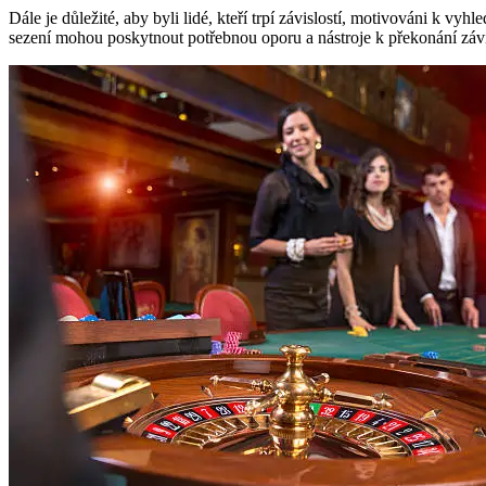
Dále je důležité, aby byli lidé, kteří trpí závislostí, motivováni k v
sezení mohou poskytnout potřebnou oporu a nástroje k překonání závi