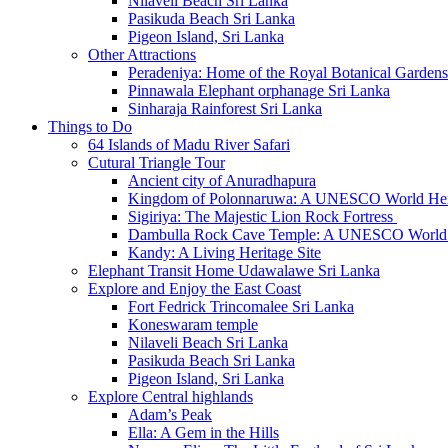
Nilaveli Beach Sri Lanka
Pasikuda Beach Sri Lanka
Pigeon Island, Sri Lanka
Other Attractions
Peradeniya: Home of the Royal Botanical Gardens
Pinnawala Elephant orphanage Sri Lanka
Sinharaja Rainforest Sri Lanka
Things to Do
64 Islands of Madu River Safari
Cutural Triangle Tour
Ancient city of Anuradhapura
Kingdom of Polonnaruwa: A UNESCO World Heri
Sigiriya: The Majestic Lion Rock Fortress
Dambulla Rock Cave Temple: A UNESCO World H
Kandy: A Living Heritage Site
Elephant Transit Home Udawalawe Sri Lanka
Explore and Enjoy the East Coast
Fort Fedrick Trincomalee Sri Lanka
Koneswaram temple
Nilaveli Beach Sri Lanka
Pasikuda Beach Sri Lanka
Pigeon Island, Sri Lanka
Explore Central highlands
Adam’s Peak
Ella: A Gem in the Hills