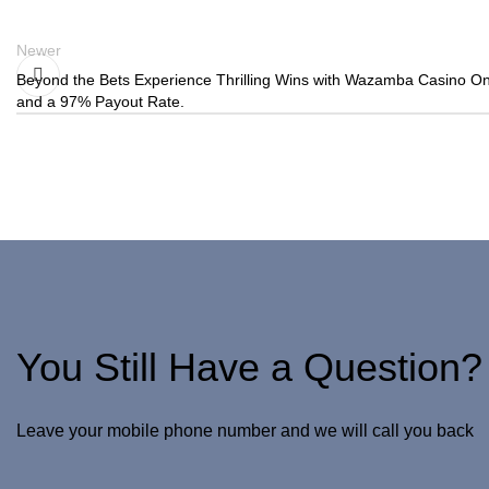
Newer
Beyond the Bets Experience Thrilling Wins with Wazamba Casino On
and a 97% Payout Rate.
You Still Have a Question?
Leave your mobile phone number and we will call you back