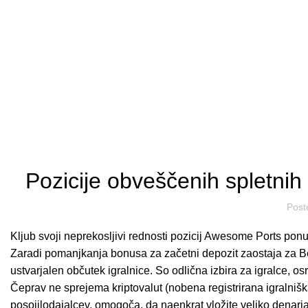
Hotline/Whatsapp: +94 716 225522
Pozicije obveščenih spletnih
Post
Kljub svoji neprekosljivi rednosti pozicij Awesome Ports ponuj
Zaradi pomanjkanja bonusa za začetni depozit zaostaja za Be
ustvarjalen občutek igralnice. So odlična izbira za igralce, o
Čeprav ne sprejema kriptovalut (nobena registrirana igralniš
posojilodajalcev, omogoča, da naenkrat vložite veliko denarj