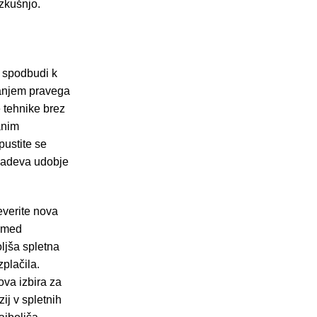
izkušnjo.
s spodbudi k
ranjem pravega
e tehnike brez
anim
pustite se
 zadeva udobje
everite nova
a med
oljša spletna
zplačila.
ova izbira za
zij v spletnih