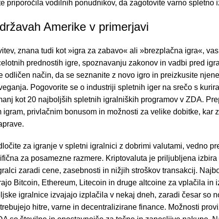
učite priporočila vodilnih ponudnikov, da zagotovite varno spletno 
 državah Amerike v primerjavi
tev, znana tudi kot »igra za zabavo« ali »brezplačna igra«, va
elotnih prednostih igre, spoznavanju zakonov in vadbi pred ig
e odličen način, da se seznanite z novo igro in preizkusite njen
eganja. Pogovorite se o industriji spletnih iger na srečo s kurir
j kot 20 najboljših spletnih igralniških programov v ZDA. Pre
m igram, privlačnim bonusom in možnosti za velike dobitke, kar
naprave.
očite za igranje v spletni igralnici z dobrimi valutami, vedno pr
cifična za posamezne razmere. Kriptovaluta je priljubljena izbir
ralci zaradi cene, zasebnosti in nižjih stroškov transakcij. Najb
jo Bitcoin, Ethereum, Litecoin in druge altcoine za vplačila in i
eljske igralnice izvajajo izplačila v nekaj dneh, zaradi česar so n
otrebujejo hitre, varne in decentralizirane finance. Možnosti provi