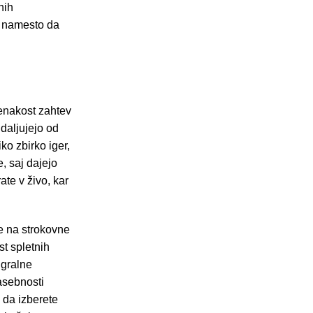
nih
r, namesto da
 enakost zahtev
ddaljujejo od
ko zbirko iger,
e, saj dajejo
ate v živo, kar
e na strokovne
st spletnih
igralne
asebnosti
 da izberete