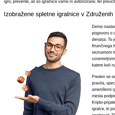
igro, preverite, ali so igralnice varne in avtorizirane, ter pre
Izobražene spletne igralnice v Združenih
Demo nastavi
pogovoru o c
denarja. To j
finančnega tv
seznamom man
vznemirljivi
katere koli 
Preden se odl
pravila, spe
ameriškimi ig
mesta podpira
Kripto-prijat
igralce, ki p