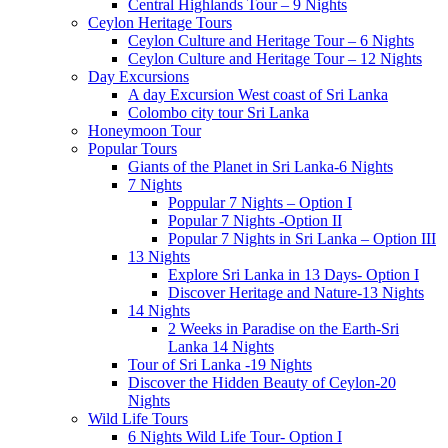
Central Highlands Tour – 9 Nights
Ceylon Heritage Tours
Ceylon Culture and Heritage Tour – 6 Nights
Ceylon Culture and Heritage Tour – 12 Nights
Day Excursions
A day Excursion West coast of Sri Lanka
Colombo city tour Sri Lanka
Honeymoon Tour
Popular Tours
Giants of the Planet in Sri Lanka-6 Nights
7 Nights
Poppular 7 Nights – Option I
Popular 7 Nights -Option II
Popular 7 Nights in Sri Lanka – Option III
13 Nights
Explore Sri Lanka in 13 Days- Option I
Discover Heritage and Nature-13 Nights
14 Nights
2 Weeks in Paradise on the Earth-Sri
Lanka 14 Nights
Tour of Sri Lanka -19 Nights
Discover the Hidden Beauty of Ceylon-20
Nights
Wild Life Tours
6 Nights Wild Life Tour- Option I