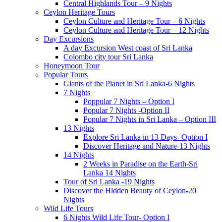
Central Highlands Tour – 9 Nights
Ceylon Heritage Tours
Ceylon Culture and Heritage Tour – 6 Nights
Ceylon Culture and Heritage Tour – 12 Nights
Day Excursions
A day Excursion West coast of Sri Lanka
Colombo city tour Sri Lanka
Honeymoon Tour
Popular Tours
Giants of the Planet in Sri Lanka-6 Nights
7 Nights
Poppular 7 Nights – Option I
Popular 7 Nights -Option II
Popular 7 Nights in Sri Lanka – Option III
13 Nights
Explore Sri Lanka in 13 Days- Option I
Discover Heritage and Nature-13 Nights
14 Nights
2 Weeks in Paradise on the Earth-Sri
Lanka 14 Nights
Tour of Sri Lanka -19 Nights
Discover the Hidden Beauty of Ceylon-20
Nights
Wild Life Tours
6 Nights Wild Life Tour- Option I