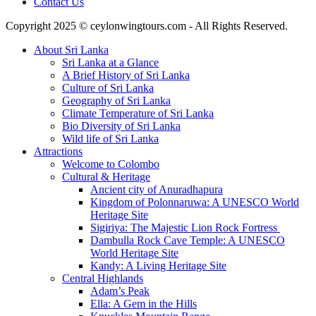
Contact Us
Copyright 2025 © ceylonwingtours.com - All Rights Reserved.
About Sri Lanka
Sri Lanka at a Glance
A Brief History of Sri Lanka
Culture of Sri Lanka
Geography of Sri Lanka
Climate Temperature of Sri Lanka
Bio Diversity of Sri Lanka
Wild life of Sri Lanka
Attractions
Welcome to Colombo
Cultural & Heritage
Ancient city of Anuradhapura
Kingdom of Polonnaruwa: A UNESCO World
Heritage Site
Sigiriya: The Majestic Lion Rock Fortress
Dambulla Rock Cave Temple: A UNESCO
World Heritage Site
Kandy: A Living Heritage Site
Central Highlands
Adam’s Peak
Ella: A Gem in the Hills