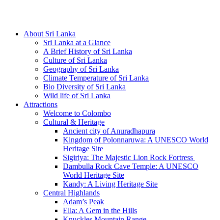
Hotline/Whatsapp: +94 716 225522
About Sri Lanka
Sri Lanka at a Glance
A Brief History of Sri Lanka
Culture of Sri Lanka
Geography of Sri Lanka
Climate Temperature of Sri Lanka
Bio Diversity of Sri Lanka
Wild life of Sri Lanka
Attractions
Welcome to Colombo
Cultural & Heritage
Ancient city of Anuradhapura
Kingdom of Polonnaruwa: A UNESCO World
Heritage Site
Sigiriya: The Majestic Lion Rock Fortress
Dambulla Rock Cave Temple: A UNESCO
World Heritage Site
Kandy: A Living Heritage Site
Central Highlands
Adam’s Peak
Ella: A Gem in the Hills
Knuckles Mountain Range