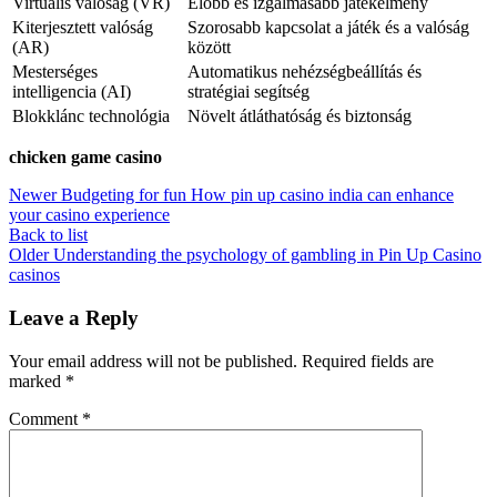
Virtuális valóság (VR)
Élőbb és izgalmasabb játékélmény
Kiterjesztett valóság
Szorosabb kapcsolat a játék és a valóság
(AR)
között
Mesterséges
Automatikus nehézségbeállítás és
intelligencia (AI)
stratégiai segítség
Blokklánc technológia
Növelt átláthatóság és biztonság
chicken game casino
Newer
Budgeting for fun How pin up casino india can enhance
your casino experience
Back to list
Older
Understanding the psychology of gambling in Pin Up Casino
casinos
Leave a Reply
Your email address will not be published.
Required fields are
marked
*
Comment
*