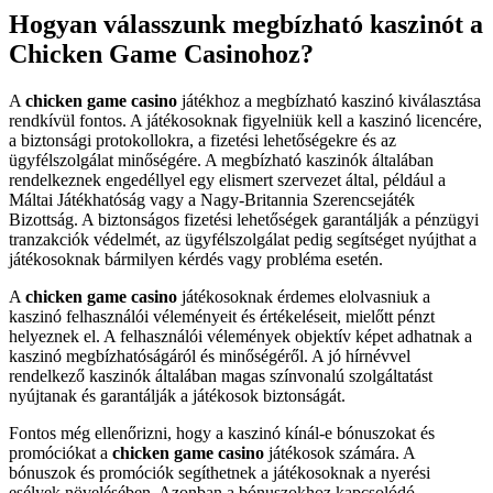
Hogyan válasszunk megbízható kaszinót a
Chicken Game Casinohoz?
A
chicken game casino
játékhoz a megbízható kaszinó kiválasztása
rendkívül fontos. A játékosoknak figyelniük kell a kaszinó licencére,
a biztonsági protokollokra, a fizetési lehetőségekre és az
ügyfélszolgálat minőségére. A megbízható kaszinók általában
rendelkeznek engedéllyel egy elismert szervezet által, például a
Máltai Játékhatóság vagy a Nagy-Britannia Szerencsejáték
Bizottság. A biztonságos fizetési lehetőségek garantálják a pénzügyi
tranzakciók védelmét, az ügyfélszolgálat pedig segítséget nyújthat a
játékosoknak bármilyen kérdés vagy probléma esetén.
A
chicken game casino
játékosoknak érdemes elolvasniuk a
kaszinó felhasználói véleményeit és értékeléseit, mielőtt pénzt
helyeznek el. A felhasználói vélemények objektív képet adhatnak a
kaszinó megbízhatóságáról és minőségéről. A jó hírnévvel
rendelkező kaszinók általában magas színvonalú szolgáltatást
nyújtanak és garantálják a játékosok biztonságát.
Fontos még ellenőrizni, hogy a kaszinó kínál-e bónuszokat és
promóciókat a
chicken game casino
játékosok számára. A
bónuszok és promóciók segíthetnek a játékosoknak a nyerési
esélyek növelésében. Azonban a bónuszokhoz kapcsolódó