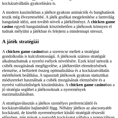
kockázatvállalás gyakorlására is.
A modern kaszinókban a játékot gyakran animációk és hanghatások
teszik még élvezetesebbé. A játék grafikai megjelenítése a farmvilág
hangulatát idézi, ami tovább növeli a játékélményt. A
chicken game
casino
egyedi hangulatának köszönhetően a játékosok könnyen el
tudnak mélyülni a játékban és felejteni a mindennapi stresszt.
A játék stratégiái
A
chicken game casino
ban a szerencse mellett a stratégiai
gondolkodás is kulcsfontosságú. A játékosok számos stratégiát
alkalmazhatnak a nyerési esélyek növelésére. Ezek közé tartozik a
csibék mozgásának megfigyelése, a játékterület elrendezésének
elemzése, a befizetett összeg optimalizálása és a kockázatvállalás
mértékének beállítása. A tapasztalt játékosok gyakran statisztikai
módszereket használnak a csibék mozgásának elemzésére és a
nyerési valószínűségek kiszámítására. A
chicken game casino
ban a
jó stratégia segíthet a játékosoknak a nyeremények
maximalizálásában.
A stratégiaválasztás a játékos személyes preferenciáitól és
kockázatvállalási hajlamától függ. Néhány játékos az alacsonyabb
kockázatú, de kisebb nyereményeket kínáló stratégiát részesíti
előnyben, míg mások a nagyobb kockázatot vállalva a potenciálisan