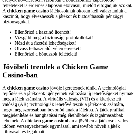
feltételeket is érdemes alaposan elolvasni, mielőtt elfogadjuk azokat.
A
chicken game casino
játékosoknak okosan kell választaniuk a
kaszinót, hogy élvezhessék a játékot és biztosíthassák pénzügyi
biztonságukat.
Ellenőrizd a kaszinó licencét!
Vizsgáld meg a biztonsági protokollokat!
Nézd át a fizetési lehetőségeket!
Olvass felhasználói véleményeket!
Ellenőrizd a bónuszok feltételeit!
Jövőbeli trendek a Chicken Game
Casino-ban
A
chicken game casino
jövője ígéretesnek tűnik. A technológiai
fejlődés és a játékosok igényeinek változása új lehetőségeket nyitnak
meg a játék számára. A virtuális valóság (VR) és a kiterjesztett
valóság (AR) technológiák lehetővé teszik a játékosok számára,
hogy még szorosabban bevonódjanak a játékba. A játék grafikai
megjelenítése és hanghatásai még élethűbbek és izgalmasabbak
lehetnek. A
chicken game casino
ban a jövőben a játékosok valós
időben versenyezhetnek egymással, ami tovább növeli a játék
kihívásait és izgalmait.