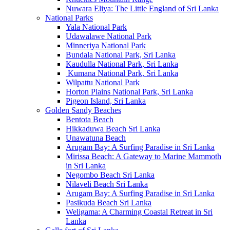
Nuwara Eliya: The Little England of Sri Lanka
National Parks
Yala National Park
Udawalawe National Park
Minneriya National Park
Bundala National Park, Sri Lanka
Kaudulla National Park, Sri Lanka
Kumana National Park, Sri Lanka
Wilpattu National Park
Horton Plains National Park, Sri Lanka
Pigeon Island, Sri Lanka
Golden Sandy Beaches
Bentota Beach
Hikkaduwa Beach Sri Lanka
Unawatuna Beach
Arugam Bay: A Surfing Paradise in Sri Lanka
Mirissa Beach: A Gateway to Marine Mammoth
in Sri Lanka
Negombo Beach Sri Lanka
Nilaveli Beach Sri Lanka
Arugam Bay: A Surfing Paradise in Sri Lanka
Pasikuda Beach Sri Lanka
Weligama: A Charming Coastal Retreat in Sri
Lanka