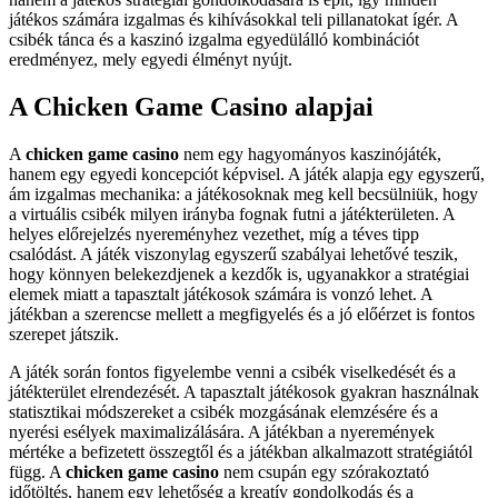
játékos számára izgalmas és kihívásokkal teli pillanatokat ígér. A
csibék tánca és a kaszinó izgalma egyedülálló kombinációt
eredményez, mely egyedi élményt nyújt.
A Chicken Game Casino alapjai
A
chicken game casino
nem egy hagyományos kaszinójáték,
hanem egy egyedi koncepciót képvisel. A játék alapja egy egyszerű,
ám izgalmas mechanika: a játékosoknak meg kell becsülniük, hogy
a virtuális csibék milyen irányba fognak futni a játékterületen. A
helyes előrejelzés nyereményhez vezethet, míg a téves tipp
csalódást. A játék viszonylag egyszerű szabályai lehetővé teszik,
hogy könnyen belekezdjenek a kezdők is, ugyanakkor a stratégiai
elemek miatt a tapasztalt játékosok számára is vonzó lehet. A
játékban a szerencse mellett a megfigyelés és a jó előérzet is fontos
szerepet játszik.
A játék során fontos figyelembe venni a csibék viselkedését és a
játékterület elrendezését. A tapasztalt játékosok gyakran használnak
statisztikai módszereket a csibék mozgásának elemzésére és a
nyerési esélyek maximalizálására. A játékban a nyeremények
mértéke a befizetett összegtől és a játékban alkalmazott stratégiától
függ. A
chicken game casino
nem csupán egy szórakoztató
időtöltés, hanem egy lehetőség a kreatív gondolkodás és a