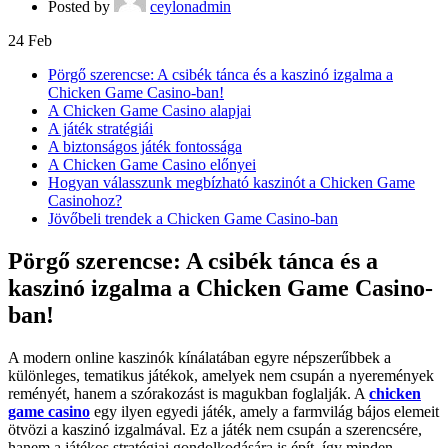
Posted by
ceylonadmin
24
Feb
Pörgő szerencse: A csibék tánca és a kaszinó izgalma a
Chicken Game Casino-ban!
A Chicken Game Casino alapjai
A játék stratégiái
A biztonságos játék fontossága
A Chicken Game Casino előnyei
Hogyan válasszunk megbízható kaszinót a Chicken Game
Casinohoz?
Jövőbeli trendek a Chicken Game Casino-ban
Pörgő szerencse: A csibék tánca és a
kaszinó izgalma a Chicken Game Casino-
ban!
A modern online kaszinók kínálatában egyre népszerűbbek a
különleges, tematikus játékok, amelyek nem csupán a nyeremények
reményét, hanem a szórakozást is magukban foglalják. A
chicken
game casino
egy ilyen egyedi játék, amely a farmvilág bájos elemeit
ötvözi a kaszinó izgalmával. Ez a játék nem csupán a szerencsére,
hanem a játékos stratégiai gondolkodására is épít, így minden