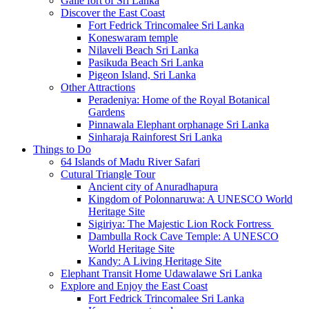
Galle fort of Sri Lanka
Discover the East Coast
Fort Fedrick Trincomalee Sri Lanka
Koneswaram temple
Nilaveli Beach Sri Lanka
Pasikuda Beach Sri Lanka
Pigeon Island, Sri Lanka
Other Attractions
Peradeniya: Home of the Royal Botanical
Gardens
Pinnawala Elephant orphanage Sri Lanka
Sinharaja Rainforest Sri Lanka
Things to Do
64 Islands of Madu River Safari
Cutural Triangle Tour
Ancient city of Anuradhapura
Kingdom of Polonnaruwa: A UNESCO World
Heritage Site
Sigiriya: The Majestic Lion Rock Fortress
Dambulla Rock Cave Temple: A UNESCO
World Heritage Site
Kandy: A Living Heritage Site
Elephant Transit Home Udawalawe Sri Lanka
Explore and Enjoy the East Coast
Fort Fedrick Trincomalee Sri Lanka