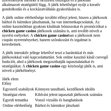
nyeremények mértéke a befizetett összegtől és a játékban
alkalmazott stratégiától függ. A játék lehetőséget nyújt a kreatív
gondolkodás és a kockázatvállalás gyakorlására is.
A játék online elérhetősége további előnyt jelent, hiszen a játékosok
bárhol és bármikor játszhatnak, ha van internetkapcsolatuk. Az
online kaszinókban gyakran kínálnak bónuszokat és promóciókat a
chicken game casino
játékosok számára is, ami tovább növeli a
nyerési esélyeket. A
chicken game casino
ban a játékosok nem
csupán nyereményeket, hanem szórakozást és izgalmat is
kereshetnek.
A játék interaktív jellege lehetővé teszi a barátokkal és más
játékosokkal való kapcsolattartást. Sok online kaszinó kínál csevegő
funkciót, ahol a játékosok megoszthatják tapasztalataikat és
stratégiáikat. A
chicken game casino
egy közösségi játék is, ami
növeli a játékélményt.
Játék elem
Előny
Egyszerű szabályok
Könnyen tanulható, kezdőknek ideális
Stratégiai elem
Kihívást jelent tapasztalt játékosok számára
Egyedi tematika
Vonzó vizuális és hanghatások
Online elérhetőség
Bárhol és bármikor játszható