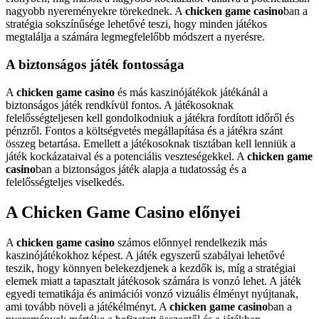
nagyobb nyereményekre törekednek. A
chicken game casino
ban a
stratégia sokszínűsége lehetővé teszi, hogy minden játékos
megtalálja a számára legmegfelelőbb módszert a nyerésre.
A biztonságos játék fontossága
A
chicken game casino
és más kaszinójátékok játékánál a
biztonságos játék rendkívül fontos. A játékosoknak
felelősségteljesen kell gondolkodniuk a játékra fordított időről és
pénzről. Fontos a költségvetés megállapítása és a játékra szánt
összeg betartása. Emellett a játékosoknak tisztában kell lenniük a
játék kockázataival és a potenciális veszteségekkel. A
chicken game
casino
ban a biztonságos játék alapja a tudatosság és a
felelősségteljes viselkedés.
A Chicken Game Casino előnyei
A
chicken game casino
számos előnnyel rendelkezik más
kaszinójátékokhoz képest. A játék egyszerű szabályai lehetővé
teszik, hogy könnyen belekezdjenek a kezdők is, míg a stratégiai
elemek miatt a tapasztalt játékosok számára is vonzó lehet. A játék
egyedi tematikája és animációi vonzó vizuális élményt nyújtanak,
ami tovább növeli a játékélményt. A
chicken game casino
ban a