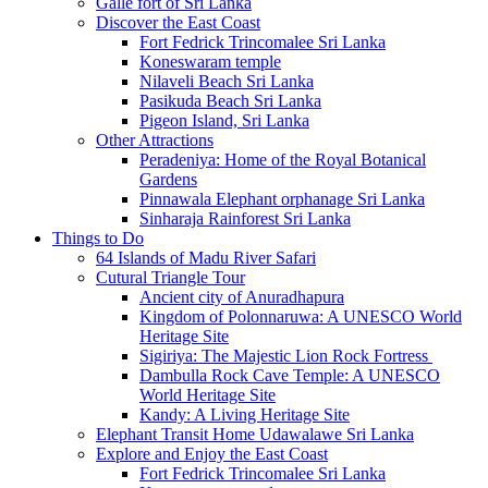
Galle fort of Sri Lanka
Discover the East Coast
Fort Fedrick Trincomalee Sri Lanka
Koneswaram temple
Nilaveli Beach Sri Lanka
Pasikuda Beach Sri Lanka
Pigeon Island, Sri Lanka
Other Attractions
Peradeniya: Home of the Royal Botanical
Gardens
Pinnawala Elephant orphanage Sri Lanka
Sinharaja Rainforest Sri Lanka
Things to Do
64 Islands of Madu River Safari
Cutural Triangle Tour
Ancient city of Anuradhapura
Kingdom of Polonnaruwa: A UNESCO World
Heritage Site
Sigiriya: The Majestic Lion Rock Fortress
Dambulla Rock Cave Temple: A UNESCO
World Heritage Site
Kandy: A Living Heritage Site
Elephant Transit Home Udawalawe Sri Lanka
Explore and Enjoy the East Coast
Fort Fedrick Trincomalee Sri Lanka