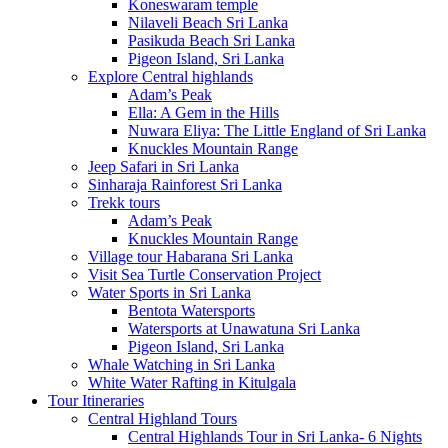
Koneswaram temple
Nilaveli Beach Sri Lanka
Pasikuda Beach Sri Lanka
Pigeon Island, Sri Lanka
Explore Central highlands
Adam’s Peak
Ella: A Gem in the Hills
Nuwara Eliya: The Little England of Sri Lanka
Knuckles Mountain Range
Jeep Safari in Sri Lanka
Sinharaja Rainforest Sri Lanka
Trekk tours
Adam’s Peak
Knuckles Mountain Range
Village tour Habarana Sri Lanka
Visit Sea Turtle Conservation Project
Water Sports in Sri Lanka
Bentota Watersports
Watersports at Unawatuna Sri Lanka
Pigeon Island, Sri Lanka
Whale Watching in Sri Lanka
White Water Rafting in Kitulgala
Tour Itineraries
Central Highland Tours
Central Highlands Tour in Sri Lanka- 6 Nights