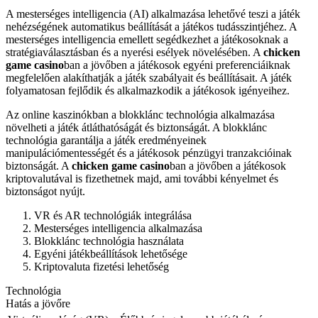
A mesterséges intelligencia (AI) alkalmazása lehetővé teszi a játék
nehézségének automatikus beállítását a játékos tudásszintjéhez. A
mesterséges intelligencia emellett segédkezhet a játékosoknak a
stratégiaválasztásban és a nyerési esélyek növelésében. A
chicken
game casino
ban a jövőben a játékosok egyéni preferenciáiknak
megfelelően alakíthatják a játék szabályait és beállításait. A játék
folyamatosan fejlődik és alkalmazkodik a játékosok igényeihez.
Az online kaszinókban a blokklánc technológia alkalmazása
növelheti a játék átláthatóságát és biztonságát. A blokklánc
technológia garantálja a játék eredményeinek
manipulációmentességét és a játékosok pénzügyi tranzakcióinak
biztonságát. A
chicken game casino
ban a jövőben a játékosok
kriptovalutával is fizethetnek majd, ami további kényelmet és
biztonságot nyújt.
VR és AR technológiák integrálása
Mesterséges intelligencia alkalmazása
Blokklánc technológia használata
Egyéni játékbeállítások lehetősége
Kriptovaluta fizetési lehetőség
Technológia
Hatás a jövőre