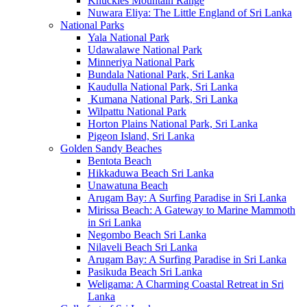
Knuckles Mountain Range
Nuwara Eliya: The Little England of Sri Lanka
National Parks
Yala National Park
Udawalawe National Park
Minneriya National Park
Bundala National Park, Sri Lanka
Kaudulla National Park, Sri Lanka
Kumana National Park, Sri Lanka
Wilpattu National Park
Horton Plains National Park, Sri Lanka
Pigeon Island, Sri Lanka
Golden Sandy Beaches
Bentota Beach
Hikkaduwa Beach Sri Lanka
Unawatuna Beach
Arugam Bay: A Surfing Paradise in Sri Lanka
Mirissa Beach: A Gateway to Marine Mammoth
in Sri Lanka
Negombo Beach Sri Lanka
Nilaveli Beach Sri Lanka
Arugam Bay: A Surfing Paradise in Sri Lanka
Pasikuda Beach Sri Lanka
Weligama: A Charming Coastal Retreat in Sri
Lanka