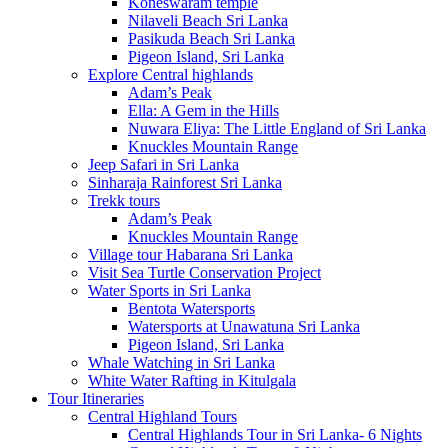
Koneswaram temple
Nilaveli Beach Sri Lanka
Pasikuda Beach Sri Lanka
Pigeon Island, Sri Lanka
Explore Central highlands
Adam’s Peak
Ella: A Gem in the Hills
Nuwara Eliya: The Little England of Sri Lanka
Knuckles Mountain Range
Jeep Safari in Sri Lanka
Sinharaja Rainforest Sri Lanka
Trekk tours
Adam’s Peak
Knuckles Mountain Range
Village tour Habarana Sri Lanka
Visit Sea Turtle Conservation Project
Water Sports in Sri Lanka
Bentota Watersports
Watersports at Unawatuna Sri Lanka
Pigeon Island, Sri Lanka
Whale Watching in Sri Lanka
White Water Rafting in Kitulgala
Tour Itineraries
Central Highland Tours
Central Highlands Tour in Sri Lanka- 6 Nights