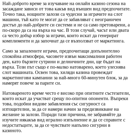
Най-доброто време за изучаване на онлайн казино сезона на
засаждане зависи от това какъв вид външен вид предпочитате.
Точно така, нощните залози са чудесни за играчите на слот
машини, тъй като те могат да се забавляват с неограничен
достъп до най-добрите си системи и не са само претоварени, а
по-скоро да са на върха на час. В този случай, часът или двата
са често добър избор за играчи, които искат да генерират
комплименти и да започнат да се възползват от маркетинга.
Само за запалените играчи, предпочитащи допълнително
спокойна атмосфера, часовете извън максималния работен
ден, като бързите сутрини и делничните дни, ще бъдат на
върха. Този път също е по-малко натоварено, което улеснява
слот машината. Освен това, хиляди казина провеждат
маркетингови кампании за най-много 60-минутен блок, за да
намерят повече за парите си.
Натовареното време често е високо при опитните състезатели,
които искат да участват срещу по-опитни опоненти. Въпреки
това, подобни видове забавления със сигурност са
изтощителни, за да се намери начин за предизвикване на
желание за залози. Поради тази причина, не забравяйте да
изучите някакъв вид игрално изпълнение и да се справите с
недостатъците, за да се чувствате напълно сигурни в
казиното.