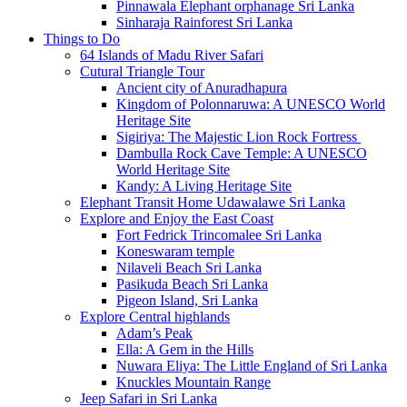
Pinnawala Elephant orphanage Sri Lanka
Sinharaja Rainforest Sri Lanka
Things to Do
64 Islands of Madu River Safari
Cutural Triangle Tour
Ancient city of Anuradhapura
Kingdom of Polonnaruwa: A UNESCO World
Heritage Site
Sigiriya: The Majestic Lion Rock Fortress
Dambulla Rock Cave Temple: A UNESCO
World Heritage Site
Kandy: A Living Heritage Site
Elephant Transit Home Udawalawe Sri Lanka
Explore and Enjoy the East Coast
Fort Fedrick Trincomalee Sri Lanka
Koneswaram temple
Nilaveli Beach Sri Lanka
Pasikuda Beach Sri Lanka
Pigeon Island, Sri Lanka
Explore Central highlands
Adam’s Peak
Ella: A Gem in the Hills
Nuwara Eliya: The Little England of Sri Lanka
Knuckles Mountain Range
Jeep Safari in Sri Lanka