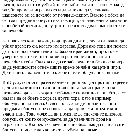
начин, влизането в уебсайтове в най-важните часове може да
загуби време за игра, както и да започне да увеличава
шансовете ви за печалба от голям джакпот. Важно е обаче да
се имат предвид бонусите за позиции, определени за мелници
с необичайни числа, и сутринта не изненадва с шансовете си
за печалба.
За повечето комарджии, водопроводните услуги са начин да
убият времето си, когато им харесва. Дори ако това им помага
да постигнат значително по-балансиран живот, просто се
уверете, че сте си поставили ограничения и не гоните
печалби/загуби. Очаква се да се забавлявате в безопасна игра,
за да унищожите отнемащите време онлайн хазартни игри.
Действията включват игра, хобита или общуване с близки.
ВиК услугата за игра на казино игри в нощта против стареене
е, че ако казиното е тихо и по-лесно за навигиране, то ви
позволява да разглеждате любимите си казино игри, без да се
налага да се биете с хора за други хора, като например
оборудване или кола. Освен това, хиляди онлайн казина
предлагат бонуси през нощта, за да привлекат креативни
участници. Това може да ви помогне да спечелите ключови
бонуси, от които се нуждаете, за да увеличите броя на
играчите си. Въпреки че вече не е необходимо да използвате
бонуси, те могат да увеличат загубата на време.