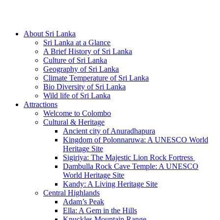
Hotline/Whatsapp: +94 716 225522
About Sri Lanka
Sri Lanka at a Glance
A Brief History of Sri Lanka
Culture of Sri Lanka
Geography of Sri Lanka
Climate Temperature of Sri Lanka
Bio Diversity of Sri Lanka
Wild life of Sri Lanka
Attractions
Welcome to Colombo
Cultural & Heritage
Ancient city of Anuradhapura
Kingdom of Polonnaruwa: A UNESCO World
Heritage Site
Sigiriya: The Majestic Lion Rock Fortress
Dambulla Rock Cave Temple: A UNESCO
World Heritage Site
Kandy: A Living Heritage Site
Central Highlands
Adam’s Peak
Ella: A Gem in the Hills
Knuckles Mountain Range