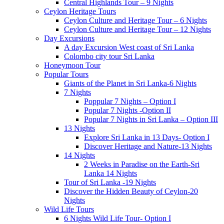
Central Highlands Tour – 9 Nights
Ceylon Heritage Tours
Ceylon Culture and Heritage Tour – 6 Nights
Ceylon Culture and Heritage Tour – 12 Nights
Day Excursions
A day Excursion West coast of Sri Lanka
Colombo city tour Sri Lanka
Honeymoon Tour
Popular Tours
Giants of the Planet in Sri Lanka-6 Nights
7 Nights
Poppular 7 Nights – Option I
Popular 7 Nights -Option II
Popular 7 Nights in Sri Lanka – Option III
13 Nights
Explore Sri Lanka in 13 Days- Option I
Discover Heritage and Nature-13 Nights
14 Nights
2 Weeks in Paradise on the Earth-Sri
Lanka 14 Nights
Tour of Sri Lanka -19 Nights
Discover the Hidden Beauty of Ceylon-20
Nights
Wild Life Tours
6 Nights Wild Life Tour- Option I