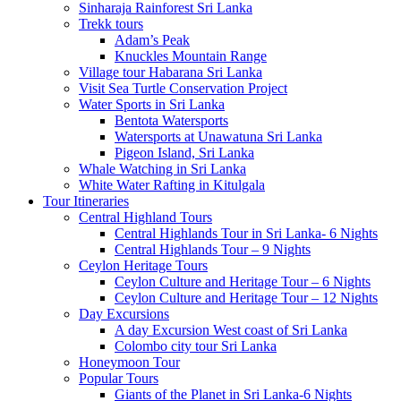
Sinharaja Rainforest Sri Lanka
Trekk tours
Adam’s Peak
Knuckles Mountain Range
Village tour Habarana Sri Lanka
Visit Sea Turtle Conservation Project
Water Sports in Sri Lanka
Bentota Watersports
Watersports at Unawatuna Sri Lanka
Pigeon Island, Sri Lanka
Whale Watching in Sri Lanka
White Water Rafting in Kitulgala
Tour Itineraries
Central Highland Tours
Central Highlands Tour in Sri Lanka- 6 Nights
Central Highlands Tour – 9 Nights
Ceylon Heritage Tours
Ceylon Culture and Heritage Tour – 6 Nights
Ceylon Culture and Heritage Tour – 12 Nights
Day Excursions
A day Excursion West coast of Sri Lanka
Colombo city tour Sri Lanka
Honeymoon Tour
Popular Tours
Giants of the Planet in Sri Lanka-6 Nights