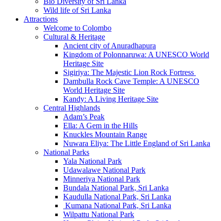
Bio Diversity of Sri Lanka
Wild life of Sri Lanka
Attractions
Welcome to Colombo
Cultural & Heritage
Ancient city of Anuradhapura
Kingdom of Polonnaruwa: A UNESCO World
Heritage Site
Sigiriya: The Majestic Lion Rock Fortress
Dambulla Rock Cave Temple: A UNESCO
World Heritage Site
Kandy: A Living Heritage Site
Central Highlands
Adam’s Peak
Ella: A Gem in the Hills
Knuckles Mountain Range
Nuwara Eliya: The Little England of Sri Lanka
National Parks
Yala National Park
Udawalawe National Park
Minneriya National Park
Bundala National Park, Sri Lanka
Kaudulla National Park, Sri Lanka
Kumana National Park, Sri Lanka
Wilpattu National Park