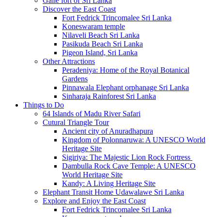
Galle fort of Sri Lanka
Discover the East Coast
Fort Fedrick Trincomalee Sri Lanka
Koneswaram temple
Nilaveli Beach Sri Lanka
Pasikuda Beach Sri Lanka
Pigeon Island, Sri Lanka
Other Attractions
Peradeniya: Home of the Royal Botanical
Gardens
Pinnawala Elephant orphanage Sri Lanka
Sinharaja Rainforest Sri Lanka
Things to Do
64 Islands of Madu River Safari
Cutural Triangle Tour
Ancient city of Anuradhapura
Kingdom of Polonnaruwa: A UNESCO World
Heritage Site
Sigiriya: The Majestic Lion Rock Fortress
Dambulla Rock Cave Temple: A UNESCO
World Heritage Site
Kandy: A Living Heritage Site
Elephant Transit Home Udawalawe Sri Lanka
Explore and Enjoy the East Coast
Fort Fedrick Trincomalee Sri Lanka