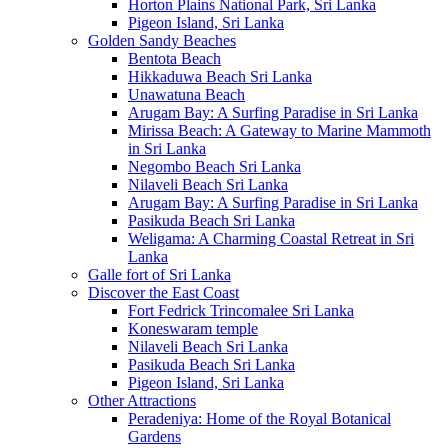
Horton Plains National Park, Sri Lanka
Pigeon Island, Sri Lanka
Golden Sandy Beaches
Bentota Beach
Hikkaduwa Beach Sri Lanka
Unawatuna Beach
Arugam Bay: A Surfing Paradise in Sri Lanka
Mirissa Beach: A Gateway to Marine Mammoth
in Sri Lanka
Negombo Beach Sri Lanka
Nilaveli Beach Sri Lanka
Arugam Bay: A Surfing Paradise in Sri Lanka
Pasikuda Beach Sri Lanka
Weligama: A Charming Coastal Retreat in Sri
Lanka
Galle fort of Sri Lanka
Discover the East Coast
Fort Fedrick Trincomalee Sri Lanka
Koneswaram temple
Nilaveli Beach Sri Lanka
Pasikuda Beach Sri Lanka
Pigeon Island, Sri Lanka
Other Attractions
Peradeniya: Home of the Royal Botanical
Gardens