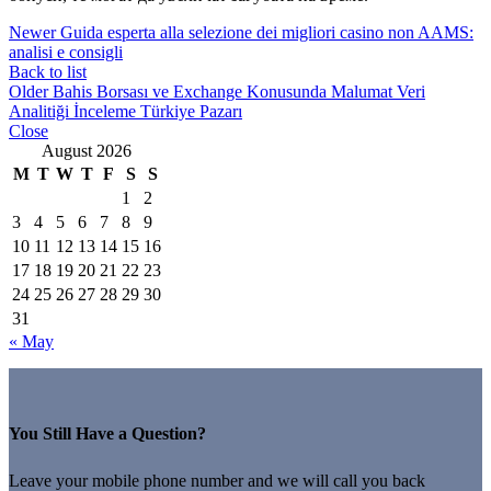
Newer
Guida esperta alla selezione dei migliori casino non AAMS:
analisi e consigli
Back to list
Older
Bahis Borsası ve Exchange Konusunda Malumat Veri
Analitiği İnceleme Türkiye Pazarı
Close
August 2026
M
T
W
T
F
S
S
1
2
3
4
5
6
7
8
9
10
11
12
13
14
15
16
17
18
19
20
21
22
23
24
25
26
27
28
29
30
31
« May
You Still Have a Question?
Leave your mobile phone number and we will call you back