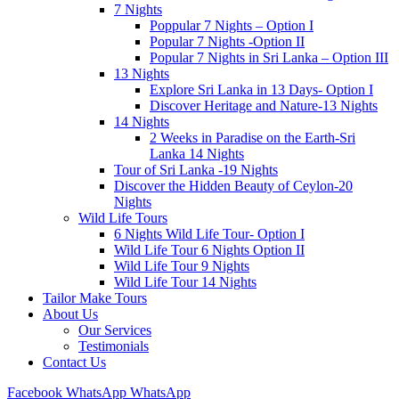
7 Nights
Poppular 7 Nights – Option I
Popular 7 Nights -Option II
Popular 7 Nights in Sri Lanka – Option III
13 Nights
Explore Sri Lanka in 13 Days- Option I
Discover Heritage and Nature-13 Nights
14 Nights
2 Weeks in Paradise on the Earth-Sri
Lanka 14 Nights
Tour of Sri Lanka -19 Nights
Discover the Hidden Beauty of Ceylon-20
Nights
Wild Life Tours
6 Nights Wild Life Tour- Option I
Wild Life Tour 6 Nights Option II
Wild Life Tour 9 Nights
Wild Life Tour 14 Nights
Tailor Make Tours
About Us
Our Services
Testimonials
Contact Us
Facebook
WhatsApp
WhatsApp