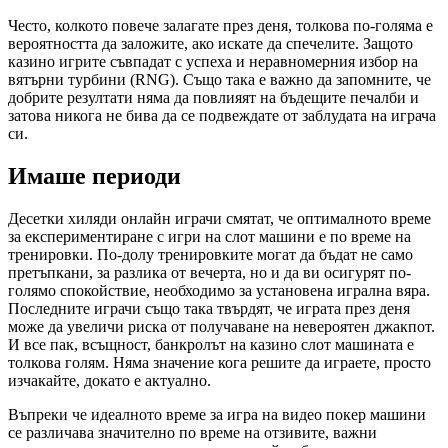
Често, колкото повече залагате през деня, толкова по-голяма е
вероятността да заложите, ако искате да спечелите. Защото
казино игрите съвпадат с успеха и неравномерния избор на
вятърни турбини (RNG). Също така е важно да запомните, че
добрите резултати няма да повлияят на бъдещите печалби и
затова никога не бива да се подвеждате от заблудата на играча
си.
Имаше периоди
Десетки хиляди онлайн играчи смятат, че оптималното време
за експериментиране с игри на слот машини е по време на
тренировки. По-долу тренировките могат да бъдат не само
претъпкани, за разлика от вечерта, но и да ви осигурят по-
голямо спокойствие, необходимо за установена игрална вяра.
Последните играчи също така твърдят, че играта през деня
може да увеличи риска от получаване на невероятен джакпот.
И все пак, всъщност, банкролът на казино слот машината е
толкова голям. Няма значение кога решите да играете, просто
изчакайте, докато е актуално.
Въпреки че идеалното време за игра на видео покер машини
се различава значително по време на отзивите, важни