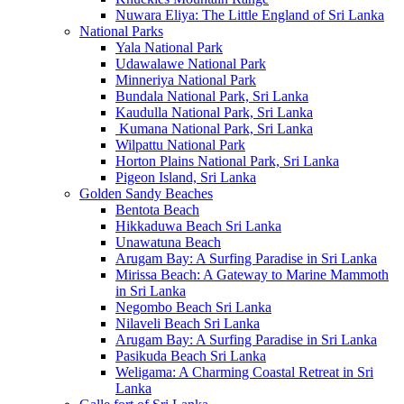
Nuwara Eliya: The Little England of Sri Lanka
National Parks
Yala National Park
Udawalawe National Park
Minneriya National Park
Bundala National Park, Sri Lanka
Kaudulla National Park, Sri Lanka
Kumana National Park, Sri Lanka
Wilpattu National Park
Horton Plains National Park, Sri Lanka
Pigeon Island, Sri Lanka
Golden Sandy Beaches
Bentota Beach
Hikkaduwa Beach Sri Lanka
Unawatuna Beach
Arugam Bay: A Surfing Paradise in Sri Lanka
Mirissa Beach: A Gateway to Marine Mammoth
in Sri Lanka
Negombo Beach Sri Lanka
Nilaveli Beach Sri Lanka
Arugam Bay: A Surfing Paradise in Sri Lanka
Pasikuda Beach Sri Lanka
Weligama: A Charming Coastal Retreat in Sri
Lanka