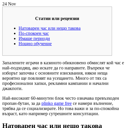
24
Nov
Статии или рецензии
Натоварен час или нещо такова
По-спокоен час
Имаше периоди
Нощно обучение
Запалените играчи в казиното обикновено обмислят кой час е
най-подходящ, ако искате да го направите. Въпреки че
изборът започва с основните изисквания, някои неща
вероятно ще повлияят на усещането. Много от тях са
професионални хапки, рекламни кампании и начални
джакпоти.
Най-високият 60-минутен блок често означава превъзходен
пропан-бутан, за да
plinko game free
се намери вълнение,
трябва да се социализирате.
Но това важи и за по-спокойна
възраст, като например сутрешните консултации.
Натоварен час или нещо такова