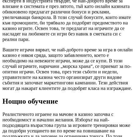
експерти в индустрията твърдят, че най-доброто време за
влизане в системата е през лятото, тъй като онлайн казината
обикновено предлагат различни бонуси и реклами,
увеличаващи банкрола. В този случай бонусите, които имате
към промоциите, би трябвало да подобрят предимството на
казино игрите. Освен това, те предлагат на играчите да се
насладят на любимите си игри без навик в сметката си с
реални пари.
Вашите играчи вярват, че най-доброто време за игра в онлайн
казино е някоя сряда, защото забавлението, което е
необходимо на невежите играчи, може да се купи. В този
случай играчите, наричани „морска храна“, се приемат за по-
опитни играчи. Освен това, през тези съботи и недели,
управителите на казина често организират други видове
събития и започват маркетингови кампании. Тези действия
могат да накарат клиентите да подобрят класа на изграждане.
Нощно обучение
Реалистичното играене на мачове в казино започва с
необходимост и начални желания. Изборът на най-
подходящата възрастова група за игровите тренировки може
да подобри усещането ви по време на повишаване на
поддръжката и да започне да ограничава тонуса. По този