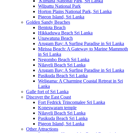
Kumana National Park, Sri Lanka
Wilpattu National Park
Horton Plains National Park, Sri Lanka
Pigeon Island, Sri Lanka
Golden Sandy Beaches
Bentota Beach
Hikkaduwa Beach Sri Lanka
Unawatuna Beach
Arugam Bay: A Surfing Paradise in Sri Lanka
Mirissa Beach: A Gateway to Marine Mammoth
in Sri Lanka
Negombo Beach Sri Lanka
Nilaveli Beach Sri Lanka
Arugam Bay: A Surfing Paradise in Sri Lanka
Pasikuda Beach Sri Lanka
Weligama: A Charming Coastal Retreat in Sri
Lanka
Galle fort of Sri Lanka
Discover the East Coast
Fort Fedrick Trincomalee Sri Lanka
Koneswaram temple
Nilaveli Beach Sri Lanka
Pasikuda Beach Sri Lanka
Pigeon Island, Sri Lanka
Other Attractions