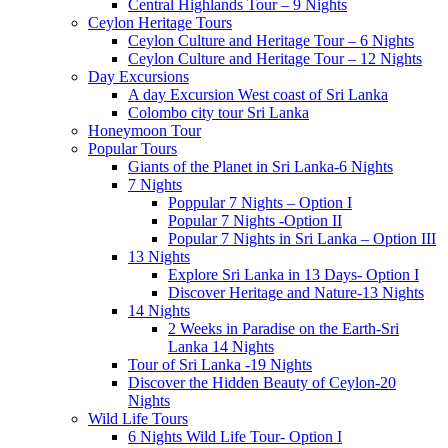
Central Highlands Tour – 9 Nights
Ceylon Heritage Tours
Ceylon Culture and Heritage Tour – 6 Nights
Ceylon Culture and Heritage Tour – 12 Nights
Day Excursions
A day Excursion West coast of Sri Lanka
Colombo city tour Sri Lanka
Honeymoon Tour
Popular Tours
Giants of the Planet in Sri Lanka-6 Nights
7 Nights
Poppular 7 Nights – Option I
Popular 7 Nights -Option II
Popular 7 Nights in Sri Lanka – Option III
13 Nights
Explore Sri Lanka in 13 Days- Option I
Discover Heritage and Nature-13 Nights
14 Nights
2 Weeks in Paradise on the Earth-Sri
Lanka 14 Nights
Tour of Sri Lanka -19 Nights
Discover the Hidden Beauty of Ceylon-20
Nights
Wild Life Tours
6 Nights Wild Life Tour- Option I