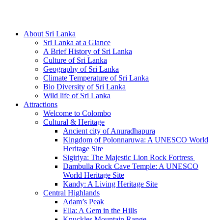
Hotline/Whatsapp: +94 716 225522
About Sri Lanka
Sri Lanka at a Glance
A Brief History of Sri Lanka
Culture of Sri Lanka
Geography of Sri Lanka
Climate Temperature of Sri Lanka
Bio Diversity of Sri Lanka
Wild life of Sri Lanka
Attractions
Welcome to Colombo
Cultural & Heritage
Ancient city of Anuradhapura
Kingdom of Polonnaruwa: A UNESCO World
Heritage Site
Sigiriya: The Majestic Lion Rock Fortress
Dambulla Rock Cave Temple: A UNESCO
World Heritage Site
Kandy: A Living Heritage Site
Central Highlands
Adam’s Peak
Ella: A Gem in the Hills
Knuckles Mountain Range