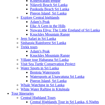
Koneswaram temple
Nilaveli Beach Sri Lanka
Pasikuda Beach Sri Lanka
Pigeon Island, Sri Lanka
Explore Central highlands
Adam’s Peak
Ella: A Gem in the Hills
Nuwara Eliya: The Little England of Sri Lanka
Knuckles Mountain Range
Jeep Safari in Sri Lanka
Sinharaja Rainforest Sri Lanka
Trekk tours
Adam’s Peak
Knuckles Mountain Range
Village tour Habarana Sri Lanka
Visit Sea Turtle Conservation Project
Water Sports in Sri Lanka
Bentota Watersports
Watersports at Unawatuna Sri Lanka
Pigeon Island, Sri Lanka
Whale Watching in Sri Lanka
White Water Rafting in Kitulgala
Tour Itineraries
Central Highland Tours
Central Highlands Tour in Sri Lanka- 6 Nights