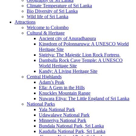
Geography of Sri Lanka
Climate Temperature of Sri Lanka
Bio Diversity of Sri Lanka
Wild life of Sri Lanka
Attractions
Welcome to Colombo
Cultural & Heritage
Ancient city of Anuradhapura
Kingdom of Polonnaruwa: A UNESCO World
Heritage Site
Sigiriya: The Majestic Lion Rock Fortress
Dambulla Rock Cave Temple: A UNESCO
World Heritage Site
Kandy: A Living Heritage Site
Central Highlands
Adam’s Peak
Ella: A Gem in the Hills
Knuckles Mountain Range
Nuwara Eliya: The Little England of Sri Lanka
National Parks
Yala National Park
Udawalawe National Park
Minneriya National Park
Bundala National Park, Sri Lanka
Kaudulla National Park, Sri Lanka