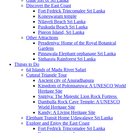
Galle fort of Sri Lanka
Discover the East Coast
Fort Fedrick Trincomalee Sri Lanka
Koneswaram temple
Nilaveli Beach Sri Lanka
Pasikuda Beach Sri Lanka
Pigeon Island, Sri Lanka
Other Attractions
Peradeniya: Home of the Royal Botanical
Gardens
Pinnawala Elephant orphanage Sri Lanka
Sinharaja Rainforest Sri Lanka
Things to Do
64 Islands of Madu River Safari
Cutural Triangle Tour
Ancient city of Anuradhapura
Kingdom of Polonnaruwa: A UNESCO World
Heritage Site
Sigiriya: The Majestic Lion Rock Fortress
Dambulla Rock Cave Temple: A UNESCO
World Heritage Site
Kandy: A Living Heritage Site
Elephant Transit Home Udawalawe Sri Lanka
Explore and Enjoy the East Coast
Fort Fedrick Trincomalee Sri Lanka