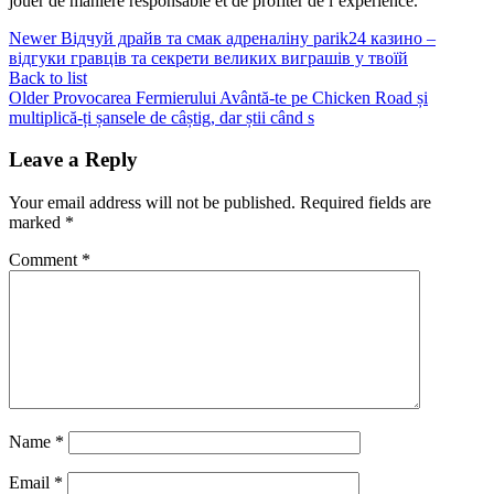
jouer de manière responsable et de profiter de l’expérience.
Newer
Відчуй драйв та смак адреналіну parik24 казино –
відгуки гравців та секрети великих виграшів у твоїй
Back to list
Older
Provocarea Fermierului Avântă-te pe Chicken Road și
multiplică-ți șansele de câștig, dar știi când s
Leave a Reply
Your email address will not be published.
Required fields are
marked
*
Comment
*
Name
*
Email
*