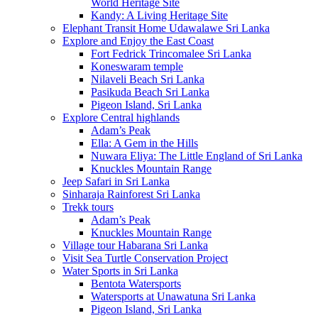
World Heritage Site
Kandy: A Living Heritage Site
Elephant Transit Home Udawalawe Sri Lanka
Explore and Enjoy the East Coast
Fort Fedrick Trincomalee Sri Lanka
Koneswaram temple
Nilaveli Beach Sri Lanka
Pasikuda Beach Sri Lanka
Pigeon Island, Sri Lanka
Explore Central highlands
Adam’s Peak
Ella: A Gem in the Hills
Nuwara Eliya: The Little England of Sri Lanka
Knuckles Mountain Range
Jeep Safari in Sri Lanka
Sinharaja Rainforest Sri Lanka
Trekk tours
Adam’s Peak
Knuckles Mountain Range
Village tour Habarana Sri Lanka
Visit Sea Turtle Conservation Project
Water Sports in Sri Lanka
Bentota Watersports
Watersports at Unawatuna Sri Lanka
Pigeon Island, Sri Lanka