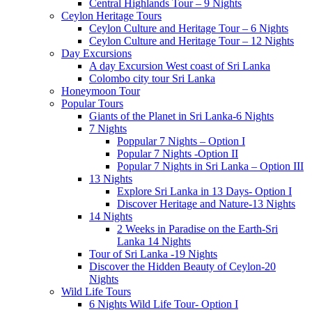
Central Highlands Tour – 9 Nights
Ceylon Heritage Tours
Ceylon Culture and Heritage Tour – 6 Nights
Ceylon Culture and Heritage Tour – 12 Nights
Day Excursions
A day Excursion West coast of Sri Lanka
Colombo city tour Sri Lanka
Honeymoon Tour
Popular Tours
Giants of the Planet in Sri Lanka-6 Nights
7 Nights
Poppular 7 Nights – Option I
Popular 7 Nights -Option II
Popular 7 Nights in Sri Lanka – Option III
13 Nights
Explore Sri Lanka in 13 Days- Option I
Discover Heritage and Nature-13 Nights
14 Nights
2 Weeks in Paradise on the Earth-Sri
Lanka 14 Nights
Tour of Sri Lanka -19 Nights
Discover the Hidden Beauty of Ceylon-20
Nights
Wild Life Tours
6 Nights Wild Life Tour- Option I