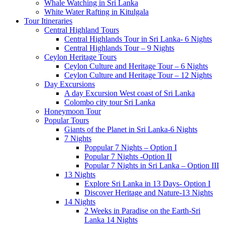
Whale Watching in Sri Lanka
White Water Rafting in Kitulgala
Tour Itineraries
Central Highland Tours
Central Highlands Tour in Sri Lanka- 6 Nights
Central Highlands Tour – 9 Nights
Ceylon Heritage Tours
Ceylon Culture and Heritage Tour – 6 Nights
Ceylon Culture and Heritage Tour – 12 Nights
Day Excursions
A day Excursion West coast of Sri Lanka
Colombo city tour Sri Lanka
Honeymoon Tour
Popular Tours
Giants of the Planet in Sri Lanka-6 Nights
7 Nights
Poppular 7 Nights – Option I
Popular 7 Nights -Option II
Popular 7 Nights in Sri Lanka – Option III
13 Nights
Explore Sri Lanka in 13 Days- Option I
Discover Heritage and Nature-13 Nights
14 Nights
2 Weeks in Paradise on the Earth-Sri
Lanka 14 Nights