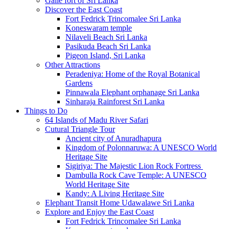
Galle fort of Sri Lanka
Discover the East Coast
Fort Fedrick Trincomalee Sri Lanka
Koneswaram temple
Nilaveli Beach Sri Lanka
Pasikuda Beach Sri Lanka
Pigeon Island, Sri Lanka
Other Attractions
Peradeniya: Home of the Royal Botanical
Gardens
Pinnawala Elephant orphanage Sri Lanka
Sinharaja Rainforest Sri Lanka
Things to Do
64 Islands of Madu River Safari
Cutural Triangle Tour
Ancient city of Anuradhapura
Kingdom of Polonnaruwa: A UNESCO World
Heritage Site
Sigiriya: The Majestic Lion Rock Fortress
Dambulla Rock Cave Temple: A UNESCO
World Heritage Site
Kandy: A Living Heritage Site
Elephant Transit Home Udawalawe Sri Lanka
Explore and Enjoy the East Coast
Fort Fedrick Trincomalee Sri Lanka