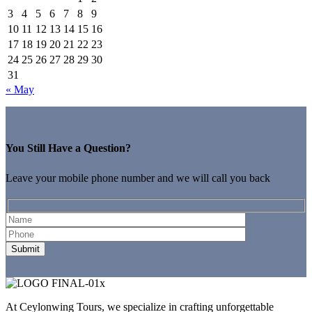
3
4
5
6
7
8
9
10
11
12
13
14
15
16
17
18
19
20
21
22
23
24
25
26
27
28
29
30
31
« May
You Still Have a Question?
Leave your mobile phone number and we will call you back
At Ceylonwing Tours, we specialize in crafting unforgettable