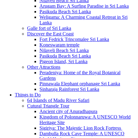
Nilaveli Beach Sri Lanka
Arugam Bay: A Surfing Paradise in Sri Lanka
Pasikuda Beach Sri Lanka
Weligama: A Charming Coastal Retreat in Sri
Lanka
Galle fort of Sri Lanka
Discover the East Coast
Fort Fedrick Trincomalee Sri Lanka
Koneswaram temple
Nilaveli Beach Sri Lanka
Pasikuda Beach Sri Lanka
Pigeon Island, Sri Lanka
Other Attractions
Peradeniya: Home of the Royal Botanical
Gardens
Pinnawala Elephant orphanage Sri Lanka
Sinharaja Rainforest Sri Lanka
Things to Do
64 Islands of Madu River Safari
Cutural Triangle Tour
Ancient city of Anuradhapura
Kingdom of Polonnaruwa: A UNESCO World
Heritage Site
Sigiriya: The Majestic Lion Rock Fortress
Dambulla Rock Cave Temple: A UNESCO