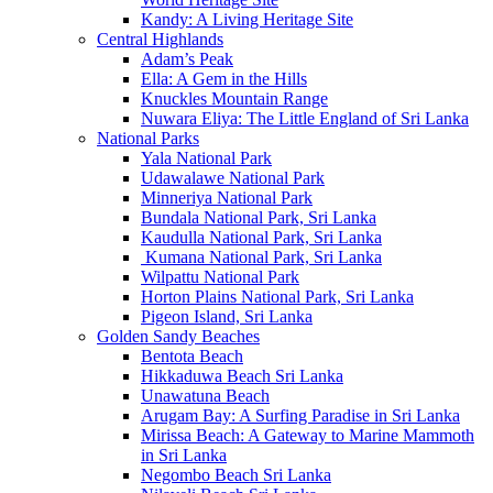
Kandy: A Living Heritage Site
Central Highlands
Adam’s Peak
Ella: A Gem in the Hills
Knuckles Mountain Range
Nuwara Eliya: The Little England of Sri Lanka
National Parks
Yala National Park
Udawalawe National Park
Minneriya National Park
Bundala National Park, Sri Lanka
Kaudulla National Park, Sri Lanka
Kumana National Park, Sri Lanka
Wilpattu National Park
Horton Plains National Park, Sri Lanka
Pigeon Island, Sri Lanka
Golden Sandy Beaches
Bentota Beach
Hikkaduwa Beach Sri Lanka
Unawatuna Beach
Arugam Bay: A Surfing Paradise in Sri Lanka
Mirissa Beach: A Gateway to Marine Mammoth
in Sri Lanka
Negombo Beach Sri Lanka