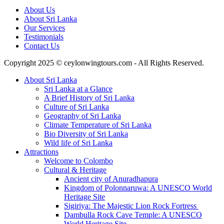
About Us
About Sri Lanka
Our Services
Testimonials
Contact Us
Copyright 2025 © ceylonwingtours.com - All Rights Reserved.
About Sri Lanka
Sri Lanka at a Glance
A Brief History of Sri Lanka
Culture of Sri Lanka
Geography of Sri Lanka
Climate Temperature of Sri Lanka
Bio Diversity of Sri Lanka
Wild life of Sri Lanka
Attractions
Welcome to Colombo
Cultural & Heritage
Ancient city of Anuradhapura
Kingdom of Polonnaruwa: A UNESCO World
Heritage Site
Sigiriya: The Majestic Lion Rock Fortress
Dambulla Rock Cave Temple: A UNESCO
World Heritage Site