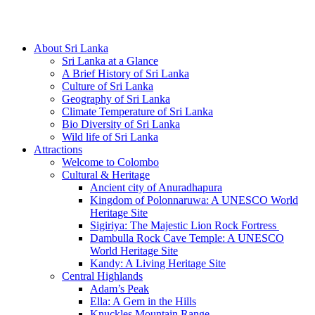
Hotline/Whatsapp: +94 716 225522
About Sri Lanka
Sri Lanka at a Glance
A Brief History of Sri Lanka
Culture of Sri Lanka
Geography of Sri Lanka
Climate Temperature of Sri Lanka
Bio Diversity of Sri Lanka
Wild life of Sri Lanka
Attractions
Welcome to Colombo
Cultural & Heritage
Ancient city of Anuradhapura
Kingdom of Polonnaruwa: A UNESCO World
Heritage Site
Sigiriya: The Majestic Lion Rock Fortress
Dambulla Rock Cave Temple: A UNESCO
World Heritage Site
Kandy: A Living Heritage Site
Central Highlands
Adam’s Peak
Ella: A Gem in the Hills
Knuckles Mountain Range