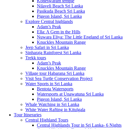
Koneswaram temple
Nilaveli Beach Sri Lanka
Pasikuda Beach Sri Lanka
Pigeon Island, Sri Lanka
Explore Central highlands
Adam’s Peak
Ella: A Gem in the Hills
Nuwara Eliya: The Little England of Sri Lanka
Knuckles Mountain Range
Jeep Safari in Sri Lanka
Sinharaja Rainforest Sri Lanka
Trekk tours
Adam’s Peak
Knuckles Mountain Range
Village tour Habarana Sri Lanka
Visit Sea Turtle Conservation Project
Water Sports in Sri Lanka
Bentota Watersports
Watersports at Unawatuna Sri Lanka
Pigeon Island, Sri Lanka
Whale Watching in Sri Lanka
White Water Rafting in Kitulgala
Tour Itineraries
Central Highland Tours
Central Highlands Tour in Sri Lanka- 6 Nights