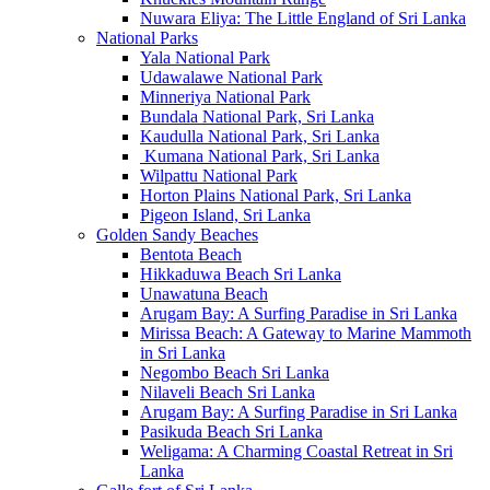
Nuwara Eliya: The Little England of Sri Lanka
National Parks
Yala National Park
Udawalawe National Park
Minneriya National Park
Bundala National Park, Sri Lanka
Kaudulla National Park, Sri Lanka
Kumana National Park, Sri Lanka
Wilpattu National Park
Horton Plains National Park, Sri Lanka
Pigeon Island, Sri Lanka
Golden Sandy Beaches
Bentota Beach
Hikkaduwa Beach Sri Lanka
Unawatuna Beach
Arugam Bay: A Surfing Paradise in Sri Lanka
Mirissa Beach: A Gateway to Marine Mammoth
in Sri Lanka
Negombo Beach Sri Lanka
Nilaveli Beach Sri Lanka
Arugam Bay: A Surfing Paradise in Sri Lanka
Pasikuda Beach Sri Lanka
Weligama: A Charming Coastal Retreat in Sri
Lanka