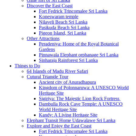
Galle fort of Sri Lanka
Discover the East Coast
Fort Fedrick Trincomalee Sri Lanka
Koneswaram temple
Nilaveli Beach Sri Lanka
Pasikuda Beach Sri Lanka
Pigeon Island, Sri Lanka
Other Attractions
Peradeniya: Home of the Royal Botanical
Gardens
Pinnawala Elephant orphanage Sri Lanka
Sinharaja Rainforest Sri Lanka
Things to Do
64 Islands of Madu River Safari
Cutural Triangle Tour
Ancient city of Anuradhapura
Kingdom of Polonnaruwa: A UNESCO World
Heritage Site
Sigiriya: The Majestic Lion Rock Fortress
Dambulla Rock Cave Temple: A UNESCO
World Heritage Site
Kandy: A Living Heritage Site
Elephant Transit Home Udawalawe Sri Lanka
Explore and Enjoy the East Coast
Fort Fedrick Trincomalee Sri Lanka