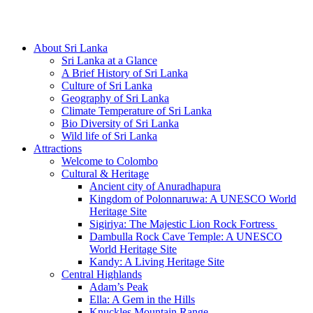
Hotline/Whatsapp: +94 716 225522
About Sri Lanka
Sri Lanka at a Glance
A Brief History of Sri Lanka
Culture of Sri Lanka
Geography of Sri Lanka
Climate Temperature of Sri Lanka
Bio Diversity of Sri Lanka
Wild life of Sri Lanka
Attractions
Welcome to Colombo
Cultural & Heritage
Ancient city of Anuradhapura
Kingdom of Polonnaruwa: A UNESCO World
Heritage Site
Sigiriya: The Majestic Lion Rock Fortress
Dambulla Rock Cave Temple: A UNESCO
World Heritage Site
Kandy: A Living Heritage Site
Central Highlands
Adam’s Peak
Ella: A Gem in the Hills
Knuckles Mountain Range