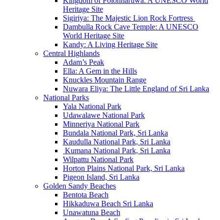
Kingdom of Polonnaruwa: A UNESCO World
Heritage Site
Sigiriya: The Majestic Lion Rock Fortress
Dambulla Rock Cave Temple: A UNESCO
World Heritage Site
Kandy: A Living Heritage Site
Central Highlands
Adam’s Peak
Ella: A Gem in the Hills
Knuckles Mountain Range
Nuwara Eliya: The Little England of Sri Lanka
National Parks
Yala National Park
Udawalawe National Park
Minneriya National Park
Bundala National Park, Sri Lanka
Kaudulla National Park, Sri Lanka
Kumana National Park, Sri Lanka
Wilpattu National Park
Horton Plains National Park, Sri Lanka
Pigeon Island, Sri Lanka
Golden Sandy Beaches
Bentota Beach
Hikkaduwa Beach Sri Lanka
Unawatuna Beach