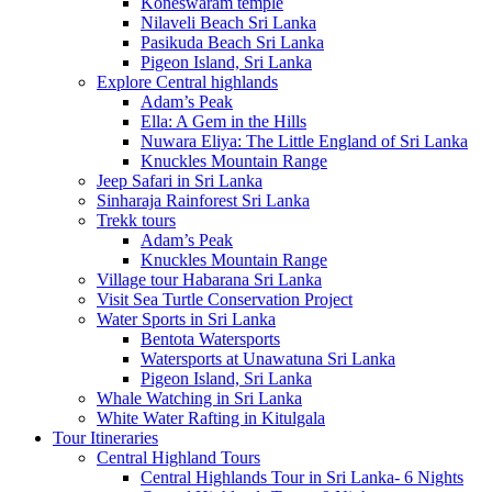
Koneswaram temple
Nilaveli Beach Sri Lanka
Pasikuda Beach Sri Lanka
Pigeon Island, Sri Lanka
Explore Central highlands
Adam’s Peak
Ella: A Gem in the Hills
Nuwara Eliya: The Little England of Sri Lanka
Knuckles Mountain Range
Jeep Safari in Sri Lanka
Sinharaja Rainforest Sri Lanka
Trekk tours
Adam’s Peak
Knuckles Mountain Range
Village tour Habarana Sri Lanka
Visit Sea Turtle Conservation Project
Water Sports in Sri Lanka
Bentota Watersports
Watersports at Unawatuna Sri Lanka
Pigeon Island, Sri Lanka
Whale Watching in Sri Lanka
White Water Rafting in Kitulgala
Tour Itineraries
Central Highland Tours
Central Highlands Tour in Sri Lanka- 6 Nights