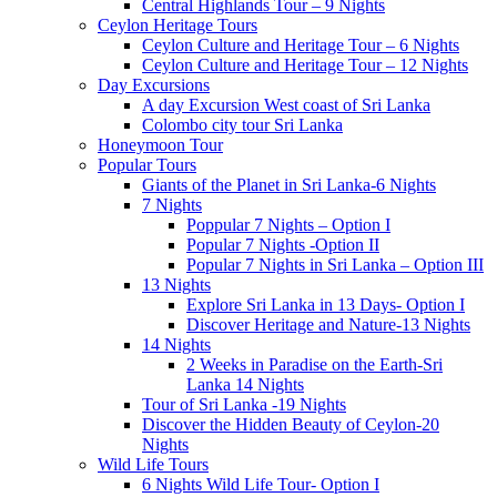
Central Highlands Tour – 9 Nights
Ceylon Heritage Tours
Ceylon Culture and Heritage Tour – 6 Nights
Ceylon Culture and Heritage Tour – 12 Nights
Day Excursions
A day Excursion West coast of Sri Lanka
Colombo city tour Sri Lanka
Honeymoon Tour
Popular Tours
Giants of the Planet in Sri Lanka-6 Nights
7 Nights
Poppular 7 Nights – Option I
Popular 7 Nights -Option II
Popular 7 Nights in Sri Lanka – Option III
13 Nights
Explore Sri Lanka in 13 Days- Option I
Discover Heritage and Nature-13 Nights
14 Nights
2 Weeks in Paradise on the Earth-Sri
Lanka 14 Nights
Tour of Sri Lanka -19 Nights
Discover the Hidden Beauty of Ceylon-20
Nights
Wild Life Tours
6 Nights Wild Life Tour- Option I