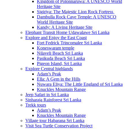
Kingdom of Polonnaruwa: A UNESCO World
Heritage Site
Sigiriya: The Majestic Lion Rock Fortress
Dambulla Rock Cave Temple: A UNESCO
World Heritage Site
Kandy: A Living Heritage Site
Elephant Transit Home Udawalawe Sri Lanka
Explore and Enjoy the East Coast
Fort Fedrick Trincomalee Sri Lanka
Koneswaram temple
Nilaveli Beach Sri Lanka
Pasikuda Beach Sri Lanka
Pigeon Island, Sri Lanka
Explore Central highlands
Adam’s Peak
Ella: A Gem in the Hills
Nuwara Eliya: The Little England of Sri Lanka
Knuckles Mountain Range
Jeep Safari in Sri Lanka
Sinharaja Rainforest Sri Lanka
Trekk tours
Adam’s Peak
Knuckles Mountain Range
Village tour Habarana Sri Lanka
Visit Sea Turtle Conservation Project