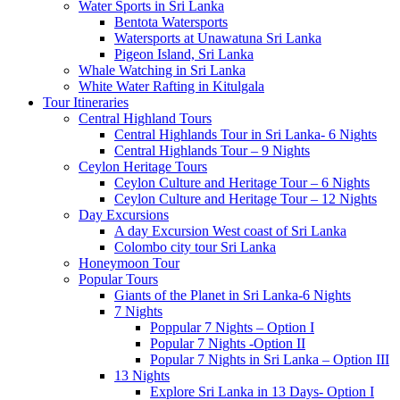
Water Sports in Sri Lanka
Bentota Watersports
Watersports at Unawatuna Sri Lanka
Pigeon Island, Sri Lanka
Whale Watching in Sri Lanka
White Water Rafting in Kitulgala
Tour Itineraries
Central Highland Tours
Central Highlands Tour in Sri Lanka- 6 Nights
Central Highlands Tour – 9 Nights
Ceylon Heritage Tours
Ceylon Culture and Heritage Tour – 6 Nights
Ceylon Culture and Heritage Tour – 12 Nights
Day Excursions
A day Excursion West coast of Sri Lanka
Colombo city tour Sri Lanka
Honeymoon Tour
Popular Tours
Giants of the Planet in Sri Lanka-6 Nights
7 Nights
Poppular 7 Nights – Option I
Popular 7 Nights -Option II
Popular 7 Nights in Sri Lanka – Option III
13 Nights
Explore Sri Lanka in 13 Days- Option I