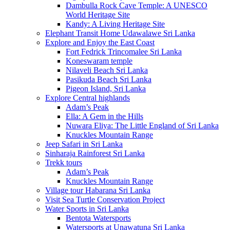
Dambulla Rock Cave Temple: A UNESCO
World Heritage Site
Kandy: A Living Heritage Site
Elephant Transit Home Udawalawe Sri Lanka
Explore and Enjoy the East Coast
Fort Fedrick Trincomalee Sri Lanka
Koneswaram temple
Nilaveli Beach Sri Lanka
Pasikuda Beach Sri Lanka
Pigeon Island, Sri Lanka
Explore Central highlands
Adam’s Peak
Ella: A Gem in the Hills
Nuwara Eliya: The Little England of Sri Lanka
Knuckles Mountain Range
Jeep Safari in Sri Lanka
Sinharaja Rainforest Sri Lanka
Trekk tours
Adam’s Peak
Knuckles Mountain Range
Village tour Habarana Sri Lanka
Visit Sea Turtle Conservation Project
Water Sports in Sri Lanka
Bentota Watersports
Watersports at Unawatuna Sri Lanka