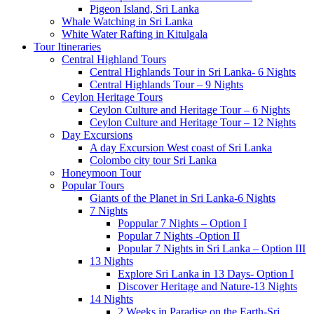
Pigeon Island, Sri Lanka
Whale Watching in Sri Lanka
White Water Rafting in Kitulgala
Tour Itineraries
Central Highland Tours
Central Highlands Tour in Sri Lanka- 6 Nights
Central Highlands Tour – 9 Nights
Ceylon Heritage Tours
Ceylon Culture and Heritage Tour – 6 Nights
Ceylon Culture and Heritage Tour – 12 Nights
Day Excursions
A day Excursion West coast of Sri Lanka
Colombo city tour Sri Lanka
Honeymoon Tour
Popular Tours
Giants of the Planet in Sri Lanka-6 Nights
7 Nights
Poppular 7 Nights – Option I
Popular 7 Nights -Option II
Popular 7 Nights in Sri Lanka – Option III
13 Nights
Explore Sri Lanka in 13 Days- Option I
Discover Heritage and Nature-13 Nights
14 Nights
2 Weeks in Paradise on the Earth-Sri