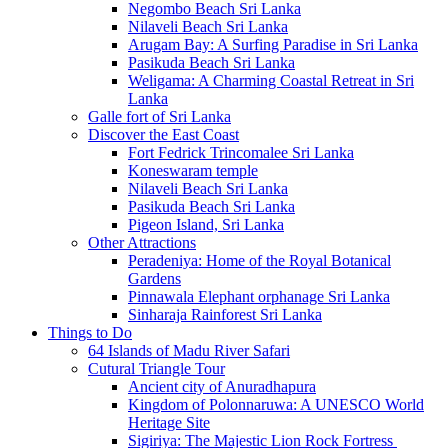
Negombo Beach Sri Lanka
Nilaveli Beach Sri Lanka
Arugam Bay: A Surfing Paradise in Sri Lanka
Pasikuda Beach Sri Lanka
Weligama: A Charming Coastal Retreat in Sri
Lanka
Galle fort of Sri Lanka
Discover the East Coast
Fort Fedrick Trincomalee Sri Lanka
Koneswaram temple
Nilaveli Beach Sri Lanka
Pasikuda Beach Sri Lanka
Pigeon Island, Sri Lanka
Other Attractions
Peradeniya: Home of the Royal Botanical
Gardens
Pinnawala Elephant orphanage Sri Lanka
Sinharaja Rainforest Sri Lanka
Things to Do
64 Islands of Madu River Safari
Cutural Triangle Tour
Ancient city of Anuradhapura
Kingdom of Polonnaruwa: A UNESCO World
Heritage Site
Sigiriya: The Majestic Lion Rock Fortress