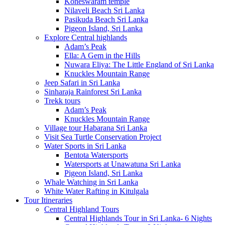
Koneswaram temple
Nilaveli Beach Sri Lanka
Pasikuda Beach Sri Lanka
Pigeon Island, Sri Lanka
Explore Central highlands
Adam’s Peak
Ella: A Gem in the Hills
Nuwara Eliya: The Little England of Sri Lanka
Knuckles Mountain Range
Jeep Safari in Sri Lanka
Sinharaja Rainforest Sri Lanka
Trekk tours
Adam’s Peak
Knuckles Mountain Range
Village tour Habarana Sri Lanka
Visit Sea Turtle Conservation Project
Water Sports in Sri Lanka
Bentota Watersports
Watersports at Unawatuna Sri Lanka
Pigeon Island, Sri Lanka
Whale Watching in Sri Lanka
White Water Rafting in Kitulgala
Tour Itineraries
Central Highland Tours
Central Highlands Tour in Sri Lanka- 6 Nights