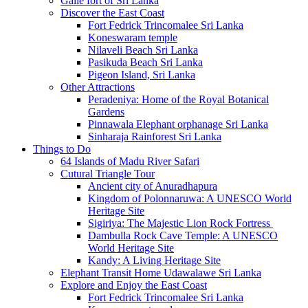
Galle fort of Sri Lanka
Discover the East Coast
Fort Fedrick Trincomalee Sri Lanka
Koneswaram temple
Nilaveli Beach Sri Lanka
Pasikuda Beach Sri Lanka
Pigeon Island, Sri Lanka
Other Attractions
Peradeniya: Home of the Royal Botanical
Gardens
Pinnawala Elephant orphanage Sri Lanka
Sinharaja Rainforest Sri Lanka
Things to Do
64 Islands of Madu River Safari
Cutural Triangle Tour
Ancient city of Anuradhapura
Kingdom of Polonnaruwa: A UNESCO World
Heritage Site
Sigiriya: The Majestic Lion Rock Fortress
Dambulla Rock Cave Temple: A UNESCO
World Heritage Site
Kandy: A Living Heritage Site
Elephant Transit Home Udawalawe Sri Lanka
Explore and Enjoy the East Coast
Fort Fedrick Trincomalee Sri Lanka