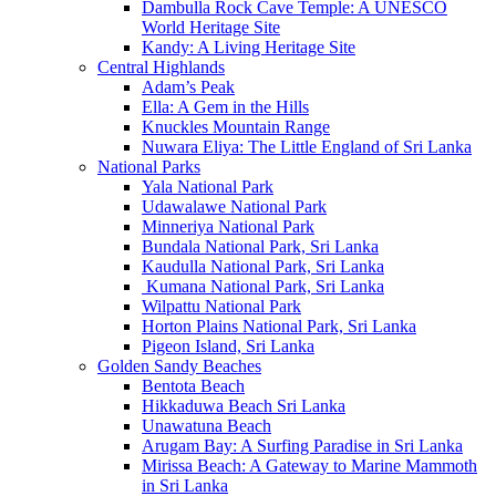
Dambulla Rock Cave Temple: A UNESCO
World Heritage Site
Kandy: A Living Heritage Site
Central Highlands
Adam’s Peak
Ella: A Gem in the Hills
Knuckles Mountain Range
Nuwara Eliya: The Little England of Sri Lanka
National Parks
Yala National Park
Udawalawe National Park
Minneriya National Park
Bundala National Park, Sri Lanka
Kaudulla National Park, Sri Lanka
Kumana National Park, Sri Lanka
Wilpattu National Park
Horton Plains National Park, Sri Lanka
Pigeon Island, Sri Lanka
Golden Sandy Beaches
Bentota Beach
Hikkaduwa Beach Sri Lanka
Unawatuna Beach
Arugam Bay: A Surfing Paradise in Sri Lanka
Mirissa Beach: A Gateway to Marine Mammoth
in Sri Lanka