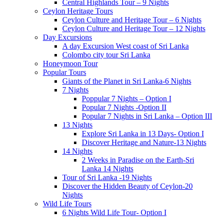
Central Highlands Tour – 9 Nights
Ceylon Heritage Tours
Ceylon Culture and Heritage Tour – 6 Nights
Ceylon Culture and Heritage Tour – 12 Nights
Day Excursions
A day Excursion West coast of Sri Lanka
Colombo city tour Sri Lanka
Honeymoon Tour
Popular Tours
Giants of the Planet in Sri Lanka-6 Nights
7 Nights
Poppular 7 Nights – Option I
Popular 7 Nights -Option II
Popular 7 Nights in Sri Lanka – Option III
13 Nights
Explore Sri Lanka in 13 Days- Option I
Discover Heritage and Nature-13 Nights
14 Nights
2 Weeks in Paradise on the Earth-Sri
Lanka 14 Nights
Tour of Sri Lanka -19 Nights
Discover the Hidden Beauty of Ceylon-20
Nights
Wild Life Tours
6 Nights Wild Life Tour- Option I