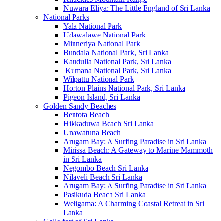
Nuwara Eliya: The Little England of Sri Lanka
National Parks
Yala National Park
Udawalawe National Park
Minneriya National Park
Bundala National Park, Sri Lanka
Kaudulla National Park, Sri Lanka
Kumana National Park, Sri Lanka
Wilpattu National Park
Horton Plains National Park, Sri Lanka
Pigeon Island, Sri Lanka
Golden Sandy Beaches
Bentota Beach
Hikkaduwa Beach Sri Lanka
Unawatuna Beach
Arugam Bay: A Surfing Paradise in Sri Lanka
Mirissa Beach: A Gateway to Marine Mammoth
in Sri Lanka
Negombo Beach Sri Lanka
Nilaveli Beach Sri Lanka
Arugam Bay: A Surfing Paradise in Sri Lanka
Pasikuda Beach Sri Lanka
Weligama: A Charming Coastal Retreat in Sri
Lanka