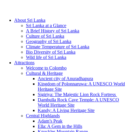
Hotline/Whatsapp: +94 716 225522
About Sri Lanka
Sri Lanka at a Glance
A Brief History of Sri Lanka
Culture of Sri Lanka
Geography of Sri Lanka
Climate Temperature of Sri Lanka
Bio Diversity of Sri Lanka
Wild life of Sri Lanka
Attractions
Welcome to Colombo
Cultural & Heritage
Ancient city of Anuradhapura
Kingdom of Polonnaruwa: A UNESCO World
Heritage Site
Sigiriya: The Majestic Lion Rock Fortress
Dambulla Rock Cave Temple: A UNESCO
World Heritage Site
Kandy: A Living Heritage Site
Central Highlands
Adam’s Peak
Ella: A Gem in the Hills
Knuckles Mountain Range