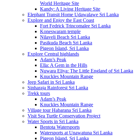
World Heritage Site
Kandy: A Living Heritage Site
Elephant Transit Home Udawalawe Sri Lanka
Explore and Enjoy the East Coast
Fort Fedrick Trincomalee Sri Lanka
Koneswaram temple
Nilaveli Beach Sri Lanka
Pasikuda Beach Sri Lanka
Pigeon Island, Sri Lanka
Explore Central highlands
Adam’s Peak
Ella: A Gem in the Hills
Nuwara Eliya: The Little England of Sri Lanka
Knuckles Mountain Range
Jeep Safari in Sri Lanka
Sinharaja Rainforest Sri Lanka
Trekk tours
Adam’s Peak
Knuckles Mountain Range
Village tour Habarana Sri Lanka
Visit Sea Turtle Conservation Project
Water Sports in Sri Lanka
Bentota Watersports
Watersports at Unawatuna Sri Lanka
Pigeon Island, Sri Lanka