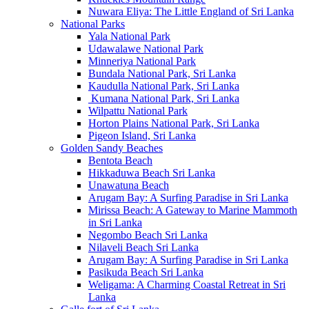
Nuwara Eliya: The Little England of Sri Lanka
National Parks
Yala National Park
Udawalawe National Park
Minneriya National Park
Bundala National Park, Sri Lanka
Kaudulla National Park, Sri Lanka
Kumana National Park, Sri Lanka
Wilpattu National Park
Horton Plains National Park, Sri Lanka
Pigeon Island, Sri Lanka
Golden Sandy Beaches
Bentota Beach
Hikkaduwa Beach Sri Lanka
Unawatuna Beach
Arugam Bay: A Surfing Paradise in Sri Lanka
Mirissa Beach: A Gateway to Marine Mammoth
in Sri Lanka
Negombo Beach Sri Lanka
Nilaveli Beach Sri Lanka
Arugam Bay: A Surfing Paradise in Sri Lanka
Pasikuda Beach Sri Lanka
Weligama: A Charming Coastal Retreat in Sri
Lanka