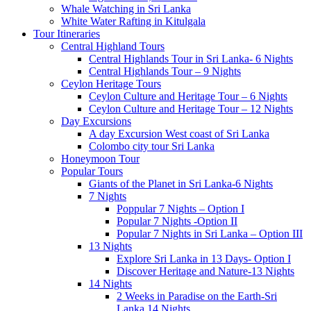
Whale Watching in Sri Lanka
White Water Rafting in Kitulgala
Tour Itineraries
Central Highland Tours
Central Highlands Tour in Sri Lanka- 6 Nights
Central Highlands Tour – 9 Nights
Ceylon Heritage Tours
Ceylon Culture and Heritage Tour – 6 Nights
Ceylon Culture and Heritage Tour – 12 Nights
Day Excursions
A day Excursion West coast of Sri Lanka
Colombo city tour Sri Lanka
Honeymoon Tour
Popular Tours
Giants of the Planet in Sri Lanka-6 Nights
7 Nights
Poppular 7 Nights – Option I
Popular 7 Nights -Option II
Popular 7 Nights in Sri Lanka – Option III
13 Nights
Explore Sri Lanka in 13 Days- Option I
Discover Heritage and Nature-13 Nights
14 Nights
2 Weeks in Paradise on the Earth-Sri
Lanka 14 Nights