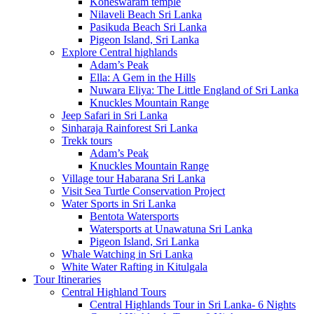
Koneswaram temple
Nilaveli Beach Sri Lanka
Pasikuda Beach Sri Lanka
Pigeon Island, Sri Lanka
Explore Central highlands
Adam’s Peak
Ella: A Gem in the Hills
Nuwara Eliya: The Little England of Sri Lanka
Knuckles Mountain Range
Jeep Safari in Sri Lanka
Sinharaja Rainforest Sri Lanka
Trekk tours
Adam’s Peak
Knuckles Mountain Range
Village tour Habarana Sri Lanka
Visit Sea Turtle Conservation Project
Water Sports in Sri Lanka
Bentota Watersports
Watersports at Unawatuna Sri Lanka
Pigeon Island, Sri Lanka
Whale Watching in Sri Lanka
White Water Rafting in Kitulgala
Tour Itineraries
Central Highland Tours
Central Highlands Tour in Sri Lanka- 6 Nights