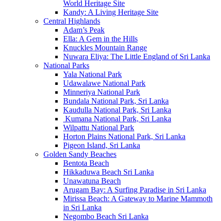
World Heritage Site
Kandy: A Living Heritage Site
Central Highlands
Adam’s Peak
Ella: A Gem in the Hills
Knuckles Mountain Range
Nuwara Eliya: The Little England of Sri Lanka
National Parks
Yala National Park
Udawalawe National Park
Minneriya National Park
Bundala National Park, Sri Lanka
Kaudulla National Park, Sri Lanka
Kumana National Park, Sri Lanka
Wilpattu National Park
Horton Plains National Park, Sri Lanka
Pigeon Island, Sri Lanka
Golden Sandy Beaches
Bentota Beach
Hikkaduwa Beach Sri Lanka
Unawatuna Beach
Arugam Bay: A Surfing Paradise in Sri Lanka
Mirissa Beach: A Gateway to Marine Mammoth
in Sri Lanka
Negombo Beach Sri Lanka