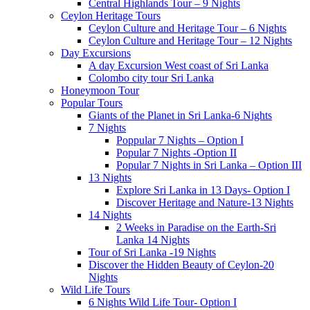
Central Highlands Tour – 9 Nights
Ceylon Heritage Tours
Ceylon Culture and Heritage Tour – 6 Nights
Ceylon Culture and Heritage Tour – 12 Nights
Day Excursions
A day Excursion West coast of Sri Lanka
Colombo city tour Sri Lanka
Honeymoon Tour
Popular Tours
Giants of the Planet in Sri Lanka-6 Nights
7 Nights
Poppular 7 Nights – Option I
Popular 7 Nights -Option II
Popular 7 Nights in Sri Lanka – Option III
13 Nights
Explore Sri Lanka in 13 Days- Option I
Discover Heritage and Nature-13 Nights
14 Nights
2 Weeks in Paradise on the Earth-Sri
Lanka 14 Nights
Tour of Sri Lanka -19 Nights
Discover the Hidden Beauty of Ceylon-20
Nights
Wild Life Tours
6 Nights Wild Life Tour- Option I