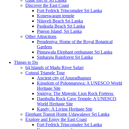
Galle fort of Sri Lanka
Discover the East Coast
Fort Fedrick Trincomalee Sri Lanka
Koneswaram temple
Nilaveli Beach Sri Lanka
Pasikuda Beach Sri Lanka
Pigeon Island, Sri Lanka
Other Attractions
Peradeniya: Home of the Royal Botanical
Gardens
Pinnawala Elephant orphanage Sri Lanka
Sinharaja Rainforest Sri Lanka
Things to Do
64 Islands of Madu River Safari
Cutural Triangle Tour
Ancient city of Anuradhapura
Kingdom of Polonnaruwa: A UNESCO World
Heritage Site
Sigiriya: The Majestic Lion Rock Fortress
Dambulla Rock Cave Temple: A UNESCO
World Heritage Site
Kandy: A Living Heritage Site
Elephant Transit Home Udawalawe Sri Lanka
Explore and Enjoy the East Coast
Fort Fedrick Trincomalee Sri Lanka