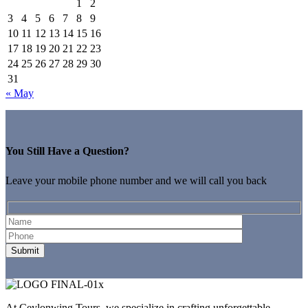
1
2
3
4
5
6
7
8
9
10
11
12
13
14
15
16
17
18
19
20
21
22
23
24
25
26
27
28
29
30
31
« May
You Still Have a Question?
Leave your mobile phone number and we will call you back
At Ceylonwing Tours, we specialize in crafting unforgettable