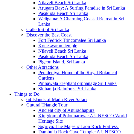
Nilaveli Beach Sri Lanka
Arugam Bay: A Surfing Paradise in Sri Lanka
Pasikuda Beach Sri Lanka
Weligama: A Charming Coastal Retreat in Sri
Lanka
Galle fort of Sri Lanka
Discover the East Coast
Fort Fedrick Trincomalee Sri Lanka
Koneswaram temple
Nilaveli Beach Sri Lanka
Pasikuda Beach Sri Lanka
Pigeon Island, Sri Lanka
Other Attractions
Peradeniya: Home of the Royal Botanical
Gardens
Pinnawala Elephant orphanage Sri Lanka
Sinharaja Rainforest Sri Lanka
Things to Do
64 Islands of Madu River Safari
Cutural Triangle Tour
Ancient city of Anuradhapura
Kingdom of Polonnaruwa: A UNESCO World
Heritage Site
Sigiriya: The Majestic Lion Rock Fortress
Dambulla Rock Cave Temple: A UNESCO