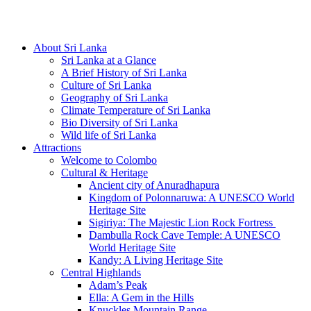
Hotline/Whatsapp: +94 716 225522
About Sri Lanka
Sri Lanka at a Glance
A Brief History of Sri Lanka
Culture of Sri Lanka
Geography of Sri Lanka
Climate Temperature of Sri Lanka
Bio Diversity of Sri Lanka
Wild life of Sri Lanka
Attractions
Welcome to Colombo
Cultural & Heritage
Ancient city of Anuradhapura
Kingdom of Polonnaruwa: A UNESCO World
Heritage Site
Sigiriya: The Majestic Lion Rock Fortress
Dambulla Rock Cave Temple: A UNESCO
World Heritage Site
Kandy: A Living Heritage Site
Central Highlands
Adam’s Peak
Ella: A Gem in the Hills
Knuckles Mountain Range