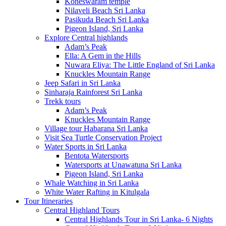
Koneswaram temple
Nilaveli Beach Sri Lanka
Pasikuda Beach Sri Lanka
Pigeon Island, Sri Lanka
Explore Central highlands
Adam’s Peak
Ella: A Gem in the Hills
Nuwara Eliya: The Little England of Sri Lanka
Knuckles Mountain Range
Jeep Safari in Sri Lanka
Sinharaja Rainforest Sri Lanka
Trekk tours
Adam’s Peak
Knuckles Mountain Range
Village tour Habarana Sri Lanka
Visit Sea Turtle Conservation Project
Water Sports in Sri Lanka
Bentota Watersports
Watersports at Unawatuna Sri Lanka
Pigeon Island, Sri Lanka
Whale Watching in Sri Lanka
White Water Rafting in Kitulgala
Tour Itineraries
Central Highland Tours
Central Highlands Tour in Sri Lanka- 6 Nights