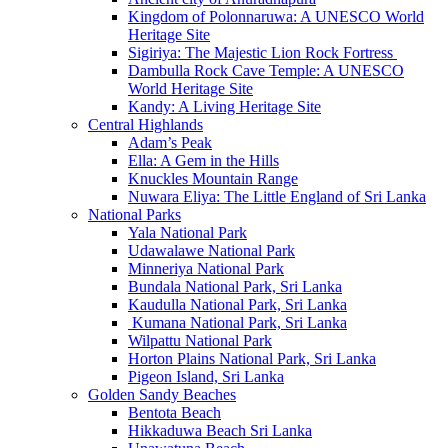
Kingdom of Polonnaruwa: A UNESCO World
Heritage Site
Sigiriya: The Majestic Lion Rock Fortress
Dambulla Rock Cave Temple: A UNESCO
World Heritage Site
Kandy: A Living Heritage Site
Central Highlands
Adam’s Peak
Ella: A Gem in the Hills
Knuckles Mountain Range
Nuwara Eliya: The Little England of Sri Lanka
National Parks
Yala National Park
Udawalawe National Park
Minneriya National Park
Bundala National Park, Sri Lanka
Kaudulla National Park, Sri Lanka
Kumana National Park, Sri Lanka
Wilpattu National Park
Horton Plains National Park, Sri Lanka
Pigeon Island, Sri Lanka
Golden Sandy Beaches
Bentota Beach
Hikkaduwa Beach Sri Lanka