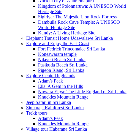
Ancient city of Anuradhapura
Kingdom of Polonnaruwa: A UNESCO World
Heritage Site
Sigiriya: The Majestic Lion Rock Fortress
Dambulla Rock Cave Temple: A UNESCO
World Heritage Site
Kandy: A Living Heritage Site
Elephant Transit Home Udawalawe Sri Lanka
Explore and Enjoy the East Coast
Fort Fedrick Trincomalee Sri Lanka
Koneswaram temple
Nilaveli Beach Sri Lanka
Pasikuda Beach Sri Lanka
Pigeon Island, Sri Lanka
Explore Central highlands
Adam’s Peak
Ella: A Gem in the Hills
Nuwara Eliya: The Little England of Sri Lanka
Knuckles Mountain Range
Jeep Safari in Sri Lanka
Sinharaja Rainforest Sri Lanka
Trekk tours
Adam’s Peak
Knuckles Mountain Range
Village tour Habarana Sri Lanka