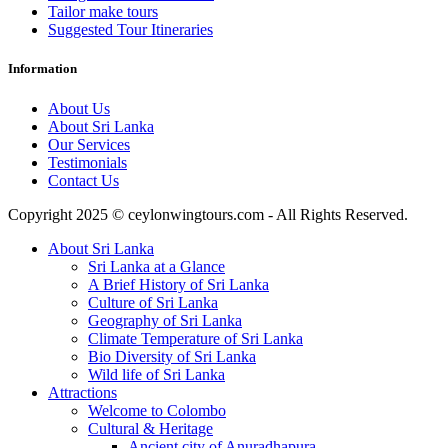
Tailor make tours
Suggested Tour Itineraries
Information
About Us
About Sri Lanka
Our Services
Testimonials
Contact Us
Copyright 2025 © ceylonwingtours.com - All Rights Reserved.
About Sri Lanka
Sri Lanka at a Glance
A Brief History of Sri Lanka
Culture of Sri Lanka
Geography of Sri Lanka
Climate Temperature of Sri Lanka
Bio Diversity of Sri Lanka
Wild life of Sri Lanka
Attractions
Welcome to Colombo
Cultural & Heritage
Ancient city of Anuradhapura