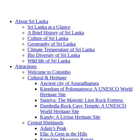
Hotline/Whatsapp: +94 716 225522
About Sri Lanka
Sri Lanka at a Glance
A Brief History of Sri Lanka
Culture of Sri Lanka
Geography of Sri Lanka
Climate Temperature of Sri Lanka
Bio Diversity of Sri Lanka
Wild life of Sri Lanka
Attractions
Welcome to Colombo
Cultural & Heritage
Ancient city of Anuradhapura
Kingdom of Polonnaruwa: A UNESCO World
Heritage Site
Sigiriya: The Majestic Lion Rock Fortress
Dambulla Rock Cave Temple: A UNESCO
World Heritage Site
Kandy: A Living Heritage Site
Central Highlands
Adam’s Peak
Ella: A Gem in the Hills
Knuckles Mountain Range