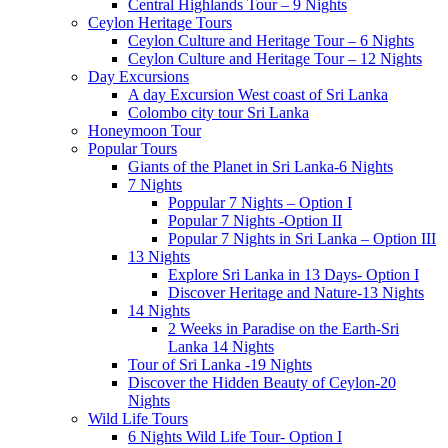
Central Highlands Tour – 9 Nights
Ceylon Heritage Tours
Ceylon Culture and Heritage Tour – 6 Nights
Ceylon Culture and Heritage Tour – 12 Nights
Day Excursions
A day Excursion West coast of Sri Lanka
Colombo city tour Sri Lanka
Honeymoon Tour
Popular Tours
Giants of the Planet in Sri Lanka-6 Nights
7 Nights
Poppular 7 Nights – Option I
Popular 7 Nights -Option II
Popular 7 Nights in Sri Lanka – Option III
13 Nights
Explore Sri Lanka in 13 Days- Option I
Discover Heritage and Nature-13 Nights
14 Nights
2 Weeks in Paradise on the Earth-Sri
Lanka 14 Nights
Tour of Sri Lanka -19 Nights
Discover the Hidden Beauty of Ceylon-20
Nights
Wild Life Tours
6 Nights Wild Life Tour- Option I