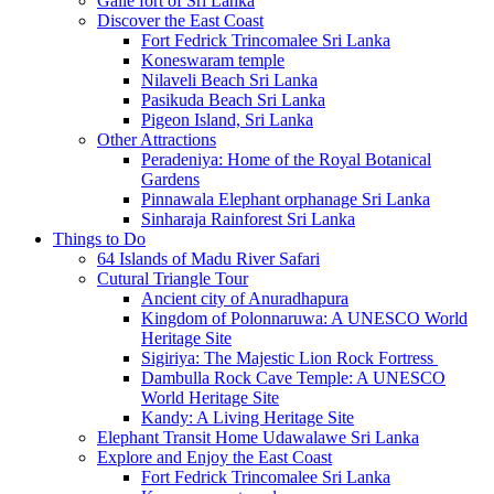
Galle fort of Sri Lanka
Discover the East Coast
Fort Fedrick Trincomalee Sri Lanka
Koneswaram temple
Nilaveli Beach Sri Lanka
Pasikuda Beach Sri Lanka
Pigeon Island, Sri Lanka
Other Attractions
Peradeniya: Home of the Royal Botanical
Gardens
Pinnawala Elephant orphanage Sri Lanka
Sinharaja Rainforest Sri Lanka
Things to Do
64 Islands of Madu River Safari
Cutural Triangle Tour
Ancient city of Anuradhapura
Kingdom of Polonnaruwa: A UNESCO World
Heritage Site
Sigiriya: The Majestic Lion Rock Fortress
Dambulla Rock Cave Temple: A UNESCO
World Heritage Site
Kandy: A Living Heritage Site
Elephant Transit Home Udawalawe Sri Lanka
Explore and Enjoy the East Coast
Fort Fedrick Trincomalee Sri Lanka