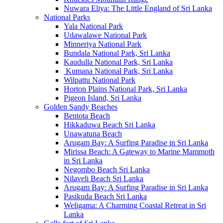
Nuwara Eliya: The Little England of Sri Lanka
National Parks
Yala National Park
Udawalawe National Park
Minneriya National Park
Bundala National Park, Sri Lanka
Kaudulla National Park, Sri Lanka
Kumana National Park, Sri Lanka
Wilpattu National Park
Horton Plains National Park, Sri Lanka
Pigeon Island, Sri Lanka
Golden Sandy Beaches
Bentota Beach
Hikkaduwa Beach Sri Lanka
Unawatuna Beach
Arugam Bay: A Surfing Paradise in Sri Lanka
Mirissa Beach: A Gateway to Marine Mammoth
in Sri Lanka
Negombo Beach Sri Lanka
Nilaveli Beach Sri Lanka
Arugam Bay: A Surfing Paradise in Sri Lanka
Pasikuda Beach Sri Lanka
Weligama: A Charming Coastal Retreat in Sri
Lanka