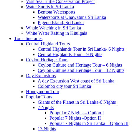
Visit Sea Turtle Conservation Project
Water Sports in Sri Lanka
Bentota Watersports
Watersports at Unawatuna Sri Lanka
Pigeon Island, Sri Lanka
Whale Watching in Sri Lanka
White Water Rafting in Kitulgala
Tour Itineraries
Central Highland Tours
Central Highlands Tour in Sri Lanka- 6 Nights
Central Highlands Tour – 9 Nights
Ceylon Heritage Tours
Ceylon Culture and Heritage Tour – 6 Nights
Ceylon Culture and Heritage Tour – 12 Nights
Day Excursions
A day Excursion West coast of Sri Lanka
Colombo city tour Sri Lanka
Honeymoon Tour
Popular Tours
Giants of the Planet in Sri Lanka-6 Nights
7 Nights
Poppular 7 Nights – Option I
Popular 7 Nights -Option II
Popular 7 Nights in Sri Lanka – Option III
13 Nights