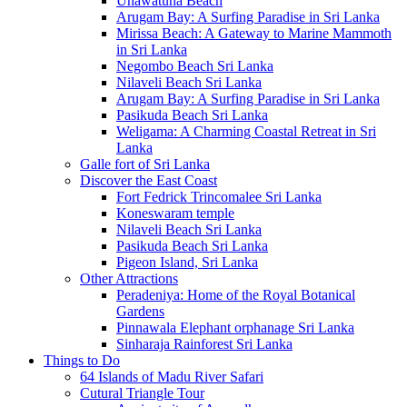
Unawatuna Beach
Arugam Bay: A Surfing Paradise in Sri Lanka
Mirissa Beach: A Gateway to Marine Mammoth
in Sri Lanka
Negombo Beach Sri Lanka
Nilaveli Beach Sri Lanka
Arugam Bay: A Surfing Paradise in Sri Lanka
Pasikuda Beach Sri Lanka
Weligama: A Charming Coastal Retreat in Sri
Lanka
Galle fort of Sri Lanka
Discover the East Coast
Fort Fedrick Trincomalee Sri Lanka
Koneswaram temple
Nilaveli Beach Sri Lanka
Pasikuda Beach Sri Lanka
Pigeon Island, Sri Lanka
Other Attractions
Peradeniya: Home of the Royal Botanical
Gardens
Pinnawala Elephant orphanage Sri Lanka
Sinharaja Rainforest Sri Lanka
Things to Do
64 Islands of Madu River Safari
Cutural Triangle Tour