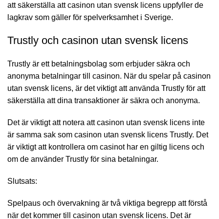
att säkerställa att casinon utan svensk licens uppfyller de
lagkrav som gäller för spelverksamhet i Sverige.
Trustly och casinon utan svensk licens
Trustly är ett betalningsbolag som erbjuder säkra och
anonyma betalningar till casinon. När du spelar på casinon
utan svensk licens, är det viktigt att använda Trustly för att
säkerställa att dina transaktioner är säkra och anonyma.
Det är viktigt att notera att casinon utan svensk licens inte
är samma sak som casinon utan svensk licens Trustly. Det
är viktigt att kontrollera om casinot har en giltig licens och
om de använder Trustly för sina betalningar.
Slutsats:
Spelpaus och övervakning är två viktiga begrepp att förstå
när det kommer till casinon utan svensk licens. Det är