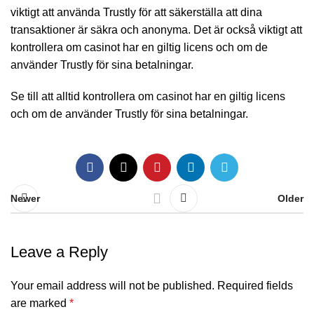
viktigt att använda Trustly för att säkerställa att dina
transaktioner är säkra och anonyma. Det är också viktigt att
kontrollera om casinot har en giltig licens och om de
använder Trustly för sina betalningar.
Se till att alltid kontrollera om casinot har en giltig licens
och om de använder Trustly för sina betalningar.
Newer
Older
Leave a Reply
Your email address will not be published.
Required fields
are marked
*