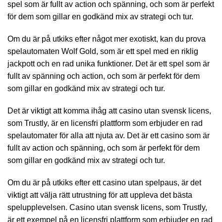
spel som är fullt av action och spänning, och som är perfekt
för dem som gillar en godkänd mix av strategi och tur.
Om du är på utkiks efter något mer exotiskt, kan du prova
spelautomaten Wolf Gold, som är ett spel med en riklig
jackpott och en rad unika funktioner. Det är ett spel som är
fullt av spänning och action, och som är perfekt för dem
som gillar en godkänd mix av strategi och tur.
Det är viktigt att komma ihåg att casino utan svensk licens,
som Trustly, är en licensfri plattform som erbjuder en rad
spelautomater för alla att njuta av. Det är ett casino som är
fullt av action och spänning, och som är perfekt för dem
som gillar en godkänd mix av strategi och tur.
Om du är på utkiks efter ett casino utan spelpaus, är det
viktigt att välja rätt utrustning för att uppleva det bästa
spelupplevelsen. Casino utan svensk licens, som Trustly,
är ett exempel på en licensfri plattform som erbjuder en rad