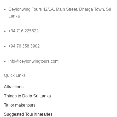
Ceylonwing Tours 42/1A, Main Street, Dharga Town, Sri
Lanka
+94 716 225522
+94 76 358 3902
info@ceylonwingtours.com
Quick Links
Attractions
Things to Do in Sri Lanka
Tailor make tours
Suggested Tour Itineraries