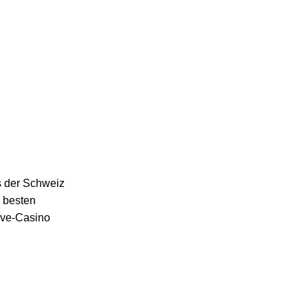
s der Schweiz
e besten
Live-Casino