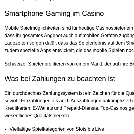
Smartphone-Gaming im Casino
Mobile Spielmöglichkeiten sind für heutige Casinospieler ein
dass ihr gesamtes Angebot auch auf mobilen Geräten zugängl
Ladezeiten sorgen dafür, dass das Spielerlebnis auf dem S
zudem spezielle Apps entwickelt, die das mobile Spielen no
Schweizer Spieler profitieren von einem Markt, der auf ihre Be
Was bei Zahlungen zu beachten ist
Ein durchdachtes Zahlungssystem ist ein Zeichen für die Quali
sowohl Einzahlungen als auch Auszahlungen unkompliziert
Kreditkarten, E-Wallets und Prepaid-Dienste. Top-Casinos g
wesentliches Qualitätsmerkmal.
Vielfältige Spielkategorien von Slots bis Live