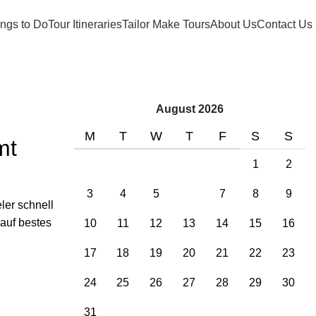
ngs to Do
Tour Itineraries
Tailor Make Tours
About Us
Contact Us
August 2026
M
T
W
T
F
S
S
mt
1
2
3
4
5
6
7
8
9
ler schnell
 auf
bestes
10
11
12
13
14
15
16
17
18
19
20
21
22
23
24
25
26
27
28
29
30
31