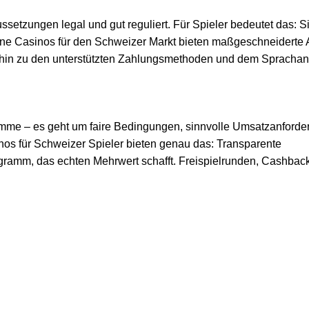
ssetzungen legal und gut reguliert. Für Spieler bedeutet das: S
Online Casinos für den Schweizer Markt bieten maßgeschneiderte
s hin zu den unterstützten Zahlungsmethoden und dem Sprachan
umme – es geht um faire Bedingungen, sinnvolle Umsatzanford
nos für Schweizer Spieler bieten genau das: Transparente
amm, das echten Mehrwert schafft. Freispielrunden, Cashback