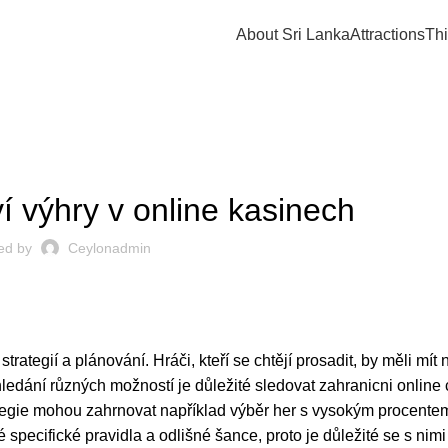
About Sri Lanka
Attractions
Thi
UNCATEGORIZED
í výhry v online kasinech
ed by
Ceylonadmin
rategií a plánování. Hráči, kteří se chtějí prosadit, by měli mít
 hledání různých možností je důležité sledovat
zahranicni online
ategie mohou zahrnovat například výběr her s vysokým procente
pecifické pravidla a odlišné šance, proto je důležité se s nimi