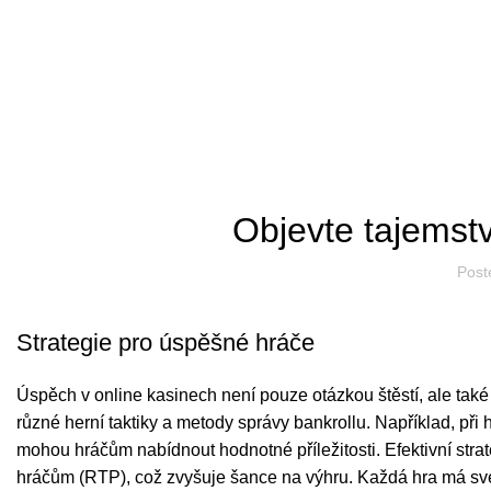
Hotline/Whatsapp: +94 716 225522
Blog
Objevte tajemstv
Post
Strategie pro úspěšné hráče
Úspěch v online kasinech není pouze otázkou štěstí, ale také st
různé herní taktiky a metody správy bankrollu. Například, při
mohou hráčům nabídnout hodnotné příležitosti. Efektivní str
hráčům (RTP), což zvyšuje šance na výhru. Každá hra má své s