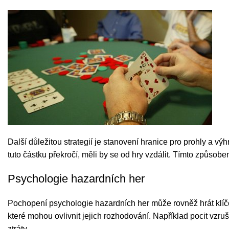
Další důležitou strategií je stanovení hranice pro prohly a výh
tuto částku překročí, měli by se od hry vzdálit. Tímto způsobem 
Psychologie hazardních her
Pochopení psychologie hazardních her může rovněž hrát klíčo
které mohou ovlivnit jejich rozhodování. Například pocit vzru
ztráty.