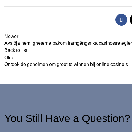
Newer
Avslöja hemligheterna bakom framgångsrika casinostrategier
Back to list
Older
Ontdek de geheimen om groot te winnen bij online casino’s
You Still Have a Question?