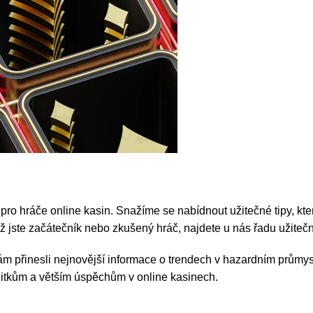
pro hráče online kasin. Snažíme se nabídnout užitečné tipy, k
ž jste začátečník nebo zkušený hráč, najdete u nás řadu užiteč
m přinesli nejnovější informace o trendech v hazardním průmys
žitkům a větším úspěchům v online kasinech.