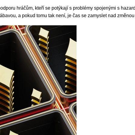
 podporu hráčům, kteří se potýkají s problémy spojenými s hazar
zábavou, a pokud tomu tak není, je čas se zamyslet nad změnou 