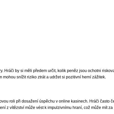
ry. Hráči by si měli předem určit, kolik peněz jsou ochotni riskova
mohou snížit riziko ztrát a udržet si pozitivní herní zážitek.
vou roli při dosažení úspěchu v online kasinech. Hráči často č
šení z vítězství může vést k impulzivnímu hraní, což může mít z