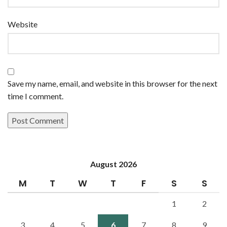
Website
Save my name, email, and website in this browser for the next
time I comment.
August 2026
M
T
W
T
F
S
S
1
2
3
4
5
6
7
8
9