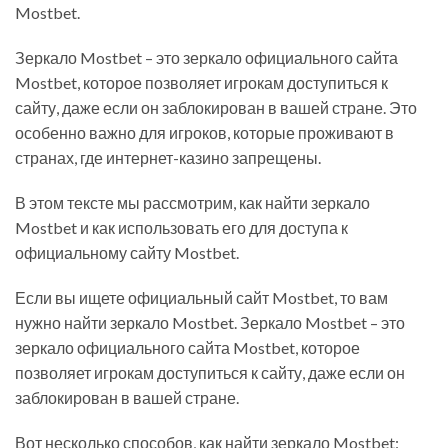
Mostbet.
Зеркало Mostbet – это зеркало официального сайта
Mostbet, которое позволяет игрокам доступиться к
сайту, даже если он заблокирован в вашей стране. Это
особенно важно для игроков, которые проживают в
странах, где интернет-казино запрещены.
В этом тексте мы рассмотрим, как найти зеркало
Mostbet и как использовать его для доступа к
официальному сайту Mostbet.
Если вы ищете официальный сайт Mostbet, то вам
нужно найти зеркало Mostbet. Зеркало Mostbet – это
зеркало официального сайта Mostbet, которое
позволяет игрокам доступиться к сайту, даже если он
заблокирован в вашей стране.
Вот несколько способов, как найти зеркало Mostbet: