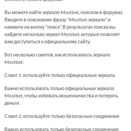
Вы можете найти зеркало Mostbet, поиском в форумах.
Введите в поисковике фразу “Mostbet зеркало” и
нажмите на кнопку “поиск”. В результатах поиска вы
найдете несколько зеркал Mostbet, которые позволят
вам доступиться к официальному сайту.
Вот несколько советов, как использовать зеркало
Mostbet:
Совет 1: используйте только официальные зеркала
Важно использовать только официальные зеркала
Mostbet, чтобы избежать мошенничества и потерять
деньги.
Совет 2: используйте только безопасные соединения
Важно использовать только безопасные соединения,