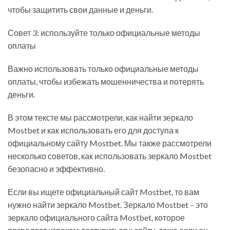
чтобы защитить свои данные и деньги.
Совет 3: используйте только официальные методы
оплаты
Важно использовать только официальные методы
оплаты, чтобы избежать мошенничества и потерять
деньги.
В этом тексте мы рассмотрели, как найти зеркало
Mostbet и как использовать его для доступа к
официальному сайту Mostbet. Мы также рассмотрели
несколько советов, как использовать зеркало Mostbet
безопасно и эффективно.
Если вы ищете официальный сайт Mostbet, то вам
нужно найти зеркало Mostbet. Зеркало Mostbet – это
зеркало официального сайта Mostbet, которое