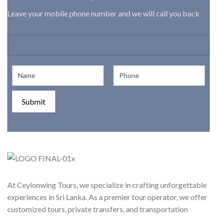
Leave your mobile phone number and we will call you back
At Ceylonwing Tours, we specialize in crafting unforgettable
experiences in Sri Lanka. As a premier tour operator, we offer
customized tours, private transfers, and transportation