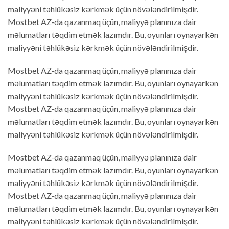
maliyyəni təhlükəsiz kərkmək üçün növələndirilmişdir.
Mostbet AZ-da qazanmaq üçün, maliyyə planınıza dair
məlumatları təqdim etmək lazımdır. Bu, oyunları oynayarkən
maliyyəni təhlükəsiz kərkmək üçün növələndirilmişdir.
Mostbet AZ-da qazanmaq üçün, maliyyə planınıza dair
məlumatları təqdim etmək lazımdır. Bu, oyunları oynayarkən
maliyyəni təhlükəsiz kərkmək üçün növələndirilmişdir.
Mostbet AZ-da qazanmaq üçün, maliyyə planınıza dair
məlumatları təqdim etmək lazımdır. Bu, oyunları oynayarkən
maliyyəni təhlükəsiz kərkmək üçün növələndirilmişdir.
Mostbet AZ-da qazanmaq üçün, maliyyə planınıza dair
məlumatları təqdim etmək lazımdır. Bu, oyunları oynayarkən
maliyyəni təhlükəsiz kərkmək üçün növələndirilmişdir.
Mostbet AZ-da qazanmaq üçün, maliyyə planınıza dair
məlumatları təqdim etmək lazımdır. Bu, oyunları oynayarkən
maliyyəni təhlükəsiz kərkmək üçün növələndirilmişdir.