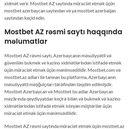
xidmət verir. Mostbet AZ saytında müraciət etmək üçün
mostbet azerbaycan saytından və ya mostbet azerbaijan
saytından keçid edin.
Mostbet AZ rəsmi saytı haqqında
məlumatlar
Mostbet AZ rəsmi saytı, Azerbaycanın məsuliyyətli və
güvenilən bukmek ve kazino xidmətlərindən istifadə etmək
üçün müraciət etmək üçün mənimsədilidir. Mostbet.com və
mostbet.az adları ilə tanınan bu platforma, Azerbaycanın
məsuliyyətli məşğulçıları tərəfindən təqdim edilmişdir.
Mostbet Azerbaycan və Mostbet bu adlar Azerbaycan
məzārında qeydiyyatdan keçirə bilən və bukmek və kazino
xidmətlərindən istifadə etmək isteyən müştərilər üçün
müraciət etmək üçün mənimsədilidir.
Mostbet AZ rəsmi saytında müraciət etmək üçün mostbet.az