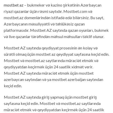
mostbet az
– bukmeker və kazino şirkətinin Azerbaycan
riyazi qazanlar üçün rəsmi saytıdır. Mostbet.com və
mostbet.az domenlərindən istifadə edə bilərsiniz. Bu sayt,
Azerbaycanın məsuliyyətli və təhlükəsiz qazan
platformasıdır. Mostbet AZ saytında qazan oyunları, bukmek
və live qazanlar tərəfindən məhsul məhsulları təklif olunur.
Mostbet AZ saytında qeydiyyat prosesinin ən kolay və
sürətli olmaq üçün mostbet az qeydiyyat sayfasına keçid edin.
Mostbet və mostbet.az saytlarında müraciət etmək və
qeydiyyatdan keçirmək üçün 24 saatlik xidmət verir.
Mostbet AZ saytında müraciət etmək üçün mostbet
azerbaycan saytından və ya mostbet azerbaijan saytından
keçid edin.
Mostbet AZ saytında giriş yapmaq üçün mostbet giriş
sayfasına keçid edin. Mostbet və mostbet.az saytlarında
müraciət etmək və qeydiyyatdan keçirmək üçün 24 saatlik