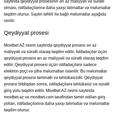
saytında qeydiyyat prosesinin ən az maliyyəli və sürətli
olması, istifadəçilərinə daha yaxşı təlimatlar və məlumatlar
təqdim olunur. Saytın təhlili ilə bağlı məlumatlar aşağıda
verilir:
Qeydiyyat prosesi
Mostbet AZ rəsmi saytında qeydiyyat prosesi ən az
maliyyəli və sürətli olaraq təqdim edilir. İstifadəçilər üçün
qeydiyyat prosesi ən az maliyyəli və sürətli olaraq təqdim
edilir. Qeydiyyat prosesi üçün istifadəçilərə sadece
elektron poçt və şifrə məlumatları istənilir. Bu məlumatlar
qeydiyyat prosesi təminatlı və təhlükəsizdir. Qeydiyyat
prosesi bitdiqdan sonra, istifadəçilərə təhlükəsiz və sürətli
giriş yolu təqdim edilir. Mostbet AZ rəsmi saytında
mostbet.az və mostbet.com tərəfindən təmin edilən giriş
yolları, istifadəçilərinə daha yaxşı təlimatlar və məlumatlar
təqdim olunur.