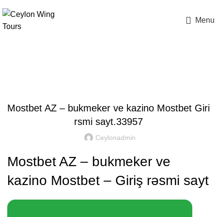
Menu
Blog
NEWS
Mostbet AZ – bukmeker ve kazino Mostbet Giri
rsmi sayt.33957
Ceylonadmin
Mostbet AZ – bukmeker ve
kazino Mostbet – Giriş rəsmi sayt