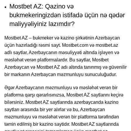
Mostbet AZ: Qazino və
bukmekeringizdən istifadə üçün nə qədər
maliyyəliyiniz lazımdır?
Mostbet AZ – bukmeker və kazino şirkətinin Azerbaycan
üçün hazırladığı rəsmi sayt. Mostbet.com və mostbet.az
adlı saytlar, Azerbaycanın məsuliyyəti altında işləyen və
məsləhət verən platformalardır. Bu saytlar, Mostbet
Azerbaycan və Mostbet AZ adı altında tanınmış və güvenilir
bir markanın Azerbaycan məzmunluyu sunuculuğudur.
Əgər Azerbaycanın məzmunluyu və məsləhət verən bir
platforma qarşı qərarlısınızsa, Mostbet AZ saytlarını keçirə
bilərsiniz. Mostbet AZ saytlarında azerbaycanda kazino
saytları arasında bir yer alırlar və bu, Azerbaycan
məzmunluyu və məsləhət verən bir platforma tərəfindən
təmin edilmiş bir kazino saytidır. Mostbet AZ saytlarında