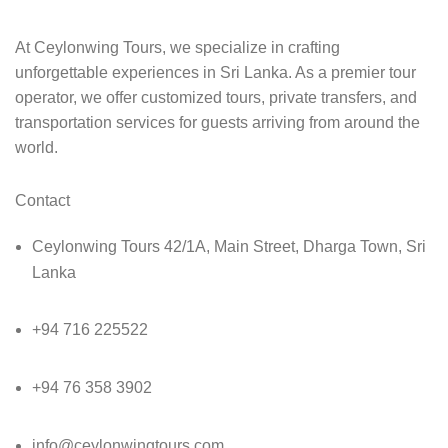
At Ceylonwing Tours, we specialize in crafting
unforgettable experiences in Sri Lanka. As a premier tour
operator, we offer customized tours, private transfers, and
transportation services for guests arriving from around the
world.
Contact
Ceylonwing Tours 42/1A, Main Street, Dharga Town, Sri
Lanka
+94 716 225522
+94 76 358 3902
info@ceylonwingtours.com