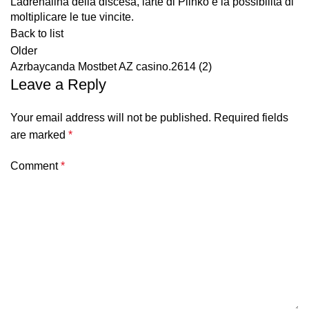
Ladrenalina della discesa, larte di Plinko e la possibilità di
moltiplicare le tue vincite.
Back to list
Older
Azrbaycanda Mostbet AZ casino.2614 (2)
Leave a Reply
Your email address will not be published.
Required fields
are marked
*
Comment
*