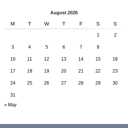
August 2026
M
T
W
T
F
S
S
1
2
3
4
5
6
7
8
9
10
11
12
13
14
15
16
17
18
19
20
21
22
23
24
25
26
27
28
29
30
31
« May