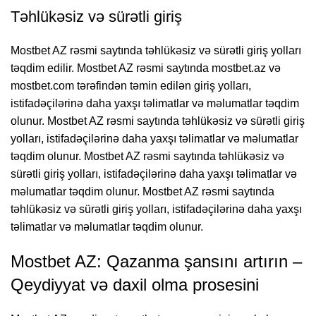
Təhlükəsiz və sürətli giriş
Mostbet AZ rəsmi saytında təhlükəsiz və sürətli giriş yolları
təqdim edilir. Mostbet AZ rəsmi saytında mostbet.az və
mostbet.com tərəfindən təmin edilən giriş yolları,
istifadəçilərinə daha yaxşı təlimatlar və məlumatlar təqdim
olunur. Mostbet AZ rəsmi saytında təhlükəsiz və sürətli giriş
yolları, istifadəçilərinə daha yaxşı təlimatlar və məlumatlar
təqdim olunur. Mostbet AZ rəsmi saytında təhlükəsiz və
sürətli giriş yolları, istifadəçilərinə daha yaxşı təlimatlar və
məlumatlar təqdim olunur. Mostbet AZ rəsmi saytında
təhlükəsiz və sürətli giriş yolları, istifadəçilərinə daha yaxşı
təlimatlar və məlumatlar təqdim olunur.
Mostbet AZ: Qazanma şansını artırın –
Qeydiyyat və daxil olma prosesini