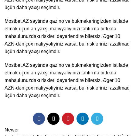
üçün daha yaxşı seçimdir.
Mostbet AZ saytında qazino və bukmekeringizdən istifadə
etmək üçün ən yaxşı maliyyəliyinizi təhlili ilə birlikdə
məhsulunuzdakı riskləri dəyərləndirə bilərsiz. Əgər 10
AZN-dən çox maliyyəliyiniz varsa, bu, risklərinizi azaltmaq
üçün daha yaxşı seçimdir.
Mostbet AZ saytında qazino və bukmekeringizdən istifadə
etmək üçün ən yaxşı maliyyəliyinizi təhlili ilə birlikdə
məhsulunuzdakı riskləri dəyərləndirə bilərsiz. Əgər 10
AZN-dən çox maliyyəliyiniz varsa, bu, risklərinizi azaltmaq
üçün daha yaxşı seçimdir.
Newer