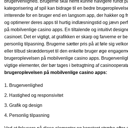
brugervenlighed. Brugerne skal nemt kunne navigere rundt på 
kategorisering af spil kan bidrage til en bedre brugeroplevelse
irriterende for en bruger end en langsom app, der hakker og fry
og optimerer deres apps til hurtig indlæsningstid og jævn per
på mobilvenlige casino apps. En tiltalende og intuitivt design
casinoet. Det er vigtigt, at grafikken er skarp og farverne er 
personlig tilpasning. Brugerne sætter pris på at føle sig ve
eller tilbud skræddersyet til den enkelte bruger øge engagemen
brugeroplevelsen på mobilvenlige casino apps. Brugervenlighed
vigtige elementer, der bør tages i betragtning af casinoopera
brugeroplevelsen på mobilvenlige casino apps:
Brugervenlighed
Hastighed og responsivitet
Grafik og design
Personlig tilpasning