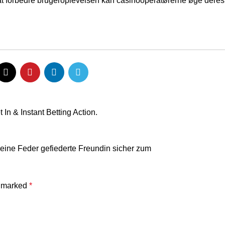
 at forbedre brugeroplevelsen kan casinooperatørerne øge deres
 In & Instant Betting Action.
eine Feder gefiederte Freundin sicher zum
e marked
*