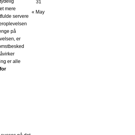
tydelig
31
tet mere
« May
ftfulde servere
geroplevelsen
penge på
velsen, er
lkomstbesked
åvirker
ng er alle
for