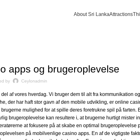
About Sri Lanka
Attractions
Thi
1
no apps og brugeroplevelse
ed by
Ceylonadmin
t del af vores hverdag. Vi bruger dem til alt fra kommunikation o
e, der har haft stor gavn af den mobile udvikling, er online cas
rugerne mulighed for at spille deres foretrukne spil på farten. E
lig brugeroplevelse kan resultere i, at brugerne hurtigt mister i
operatørerne at fokusere på at skabe en optimal brugeroplevelse 
roplevelsen på mobilvenlige casino apps. En af de vigtigste fakt