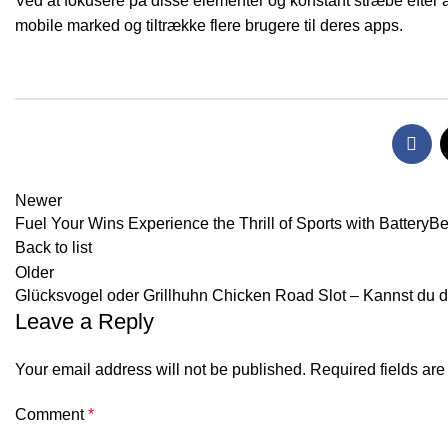
Ved at fokusere på disse elementer og konstant stræbe efter
mobile marked og tiltrække flere brugere til deres apps.
Newer
Fuel Your Wins Experience the Thrill of Sports with BatteryBet
Back to list
Older
Glücksvogel oder Grillhuhn Chicken Road Slot – Kannst du d
Leave a Reply
Your email address will not be published.
Required fields ar
Comment
*