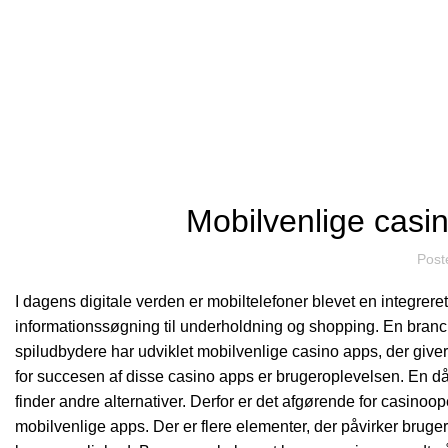
Hotline/Whatsapp: +94 716 225522
Blog
Mobilvenlige casi
Post
I dagens digitale verden er mobiltelefoner blevet en integrere
informationssøgning til underholdning og shopping. En branch
spiludbydere har udviklet mobilvenlige casino apps, der giver b
for succesen af disse casino apps er brugeroplevelsen. En dår
finder andre alternativer. Derfor er det afgørende for casino
mobilvenlige apps. Der er flere elementer, der påvirker bruge