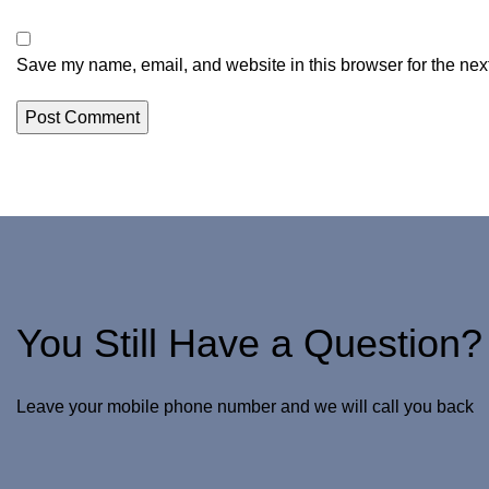
Save my name, email, and website in this browser for the nex
You Still Have a Question?
Leave your mobile phone number and we will call you back