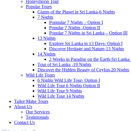
Honeymoon Tour
Popular Tours
Giants of the Planet in Sri Lanka-6 Nights
7 Nights
Poppular 7 Nights – Option I
Popular 7 Nights -Option II
Popular 7 Nights in Sri Lanka – Option III
13 Nights
Explore Sri Lanka in 13 Days- Option I
Discover Heritage and Nature-13 Nights
14 Nights
2 Weeks in Paradise on the Earth-Sri Lanka
Tour of Sri Lanka -19 Nights
Discover the Hidden Beauty of Ceylon-20 Nights
Wild Life Tours
6 Nights Wild Life Tour- Option I
Wild Life Tour 6 Nights Option II
Wild Life Tour 9 Nights
Wild Life Tour 14 Nights
Tailor Make Tours
About Us
Our Services
Testimonials
Contact Us