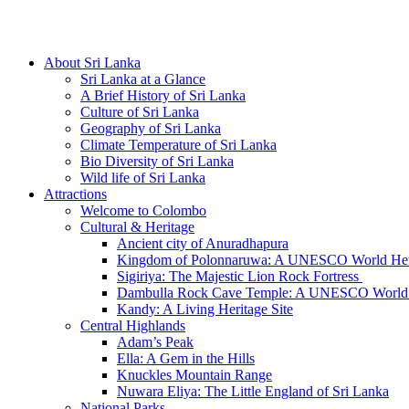
Hotline/Whatsapp: +94 716 225522
About Sri Lanka
Sri Lanka at a Glance
A Brief History of Sri Lanka
Culture of Sri Lanka
Geography of Sri Lanka
Climate Temperature of Sri Lanka
Bio Diversity of Sri Lanka
Wild life of Sri Lanka
Attractions
Welcome to Colombo
Cultural & Heritage
Ancient city of Anuradhapura
Kingdom of Polonnaruwa: A UNESCO World Heri
Sigiriya: The Majestic Lion Rock Fortress
Dambulla Rock Cave Temple: A UNESCO World H
Kandy: A Living Heritage Site
Central Highlands
Adam’s Peak
Ella: A Gem in the Hills
Knuckles Mountain Range
Nuwara Eliya: The Little England of Sri Lanka
National Parks