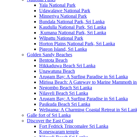
Yala National Park
Udawalawe National Park
Minneriya National Park
Bundala National Park, Sri Lanka
Kaudulla National Park, Sri Lanka
Kumana National Park, Sri Lanka
Wilpattu National Park
Horton Plains National Park, Sri Lanka
Pigeon Island, Sri Lanka
Golden Sandy Beaches
Bentota Beach
Hikkaduwa Beach Sri Lanka
Unawatuna Beach
Arugam Bay: A Surfing Paradise in Sri Lanka
Mirissa Beach: A Gateway to Marine Mammoth in
Negombo Beach Sri Lanka
Nilaveli Beach Sri Lanka
Arugam Bay: A Surfing Paradise in Sri Lanka
Pasikuda Beach Sri Lanka
Weligama: A Charming Coastal Retreat in Sri Lan
Galle fort of Sri Lanka
Discover the East Coast
Fort Fedrick Trincomalee Sri Lanka
Koneswaram temple