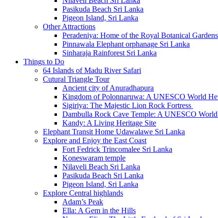
Nilaveli Beach Sri Lanka
Pasikuda Beach Sri Lanka
Pigeon Island, Sri Lanka
Other Attractions
Peradeniya: Home of the Royal Botanical Gardens
Pinnawala Elephant orphanage Sri Lanka
Sinharaja Rainforest Sri Lanka
Things to Do
64 Islands of Madu River Safari
Cutural Triangle Tour
Ancient city of Anuradhapura
Kingdom of Polonnaruwa: A UNESCO World Heri
Sigiriya: The Majestic Lion Rock Fortress
Dambulla Rock Cave Temple: A UNESCO World H
Kandy: A Living Heritage Site
Elephant Transit Home Udawalawe Sri Lanka
Explore and Enjoy the East Coast
Fort Fedrick Trincomalee Sri Lanka
Koneswaram temple
Nilaveli Beach Sri Lanka
Pasikuda Beach Sri Lanka
Pigeon Island, Sri Lanka
Explore Central highlands
Adam’s Peak
Ella: A Gem in the Hills