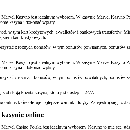
, to Marvel Kasyno jest idealnym wyborem. W kasynie Marvel Kasyno Pol
tronie kasyna i dokonać wpłaty.
od, w tym kart kredytowych, e-walletów i bankowych transferów. M
ątkiem kart kredytowych.
rzystać z różnych bonusów, w tym bonusów powitalnych, bonusów za 
, to Marvel Kasyno jest idealnym wyborem. W kasynie Marvel Kasyno Pol
tronie kasyna i dokonać wpłaty.
rzystać z różnych bonusów, w tym bonusów powitalnych, bonusów za 
z obsługą klienta kasyna, która jest dostępna 24/7.
nline, które oferuje najlepsze warunki do gry. Zarejestruj się już dziś
 kasynie online
, to Marvel Casino Polska jest idealnym wyborem. Kasyno to miejsce, g