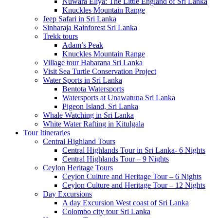
Nuwara Eliya: The Little England of Sri Lanka
Knuckles Mountain Range
Jeep Safari in Sri Lanka
Sinharaja Rainforest Sri Lanka
Trekk tours
Adam’s Peak
Knuckles Mountain Range
Village tour Habarana Sri Lanka
Visit Sea Turtle Conservation Project
Water Sports in Sri Lanka
Bentota Watersports
Watersports at Unawatuna Sri Lanka
Pigeon Island, Sri Lanka
Whale Watching in Sri Lanka
White Water Rafting in Kitulgala
Tour Itineraries
Central Highland Tours
Central Highlands Tour in Sri Lanka- 6 Nights
Central Highlands Tour – 9 Nights
Ceylon Heritage Tours
Ceylon Culture and Heritage Tour – 6 Nights
Ceylon Culture and Heritage Tour – 12 Nights
Day Excursions
A day Excursion West coast of Sri Lanka
Colombo city tour Sri Lanka