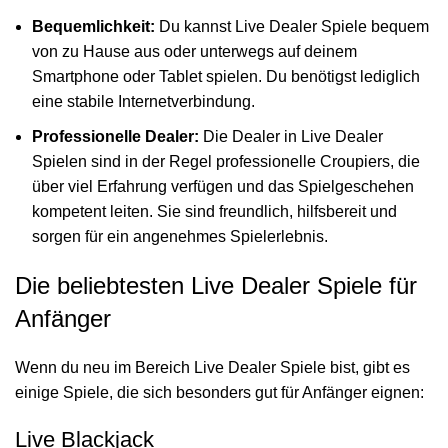
Bequemlichkeit:
Du kannst Live Dealer Spiele bequem
von zu Hause aus oder unterwegs auf deinem
Smartphone oder Tablet spielen. Du benötigst lediglich
eine stabile Internetverbindung.
Professionelle Dealer:
Die Dealer in Live Dealer
Spielen sind in der Regel professionelle Croupiers, die
über viel Erfahrung verfügen und das Spielgeschehen
kompetent leiten. Sie sind freundlich, hilfsbereit und
sorgen für ein angenehmes Spielerlebnis.
Die beliebtesten Live Dealer Spiele für
Anfänger
Wenn du neu im Bereich Live Dealer Spiele bist, gibt es
einige Spiele, die sich besonders gut für Anfänger eignen:
Live Blackjack