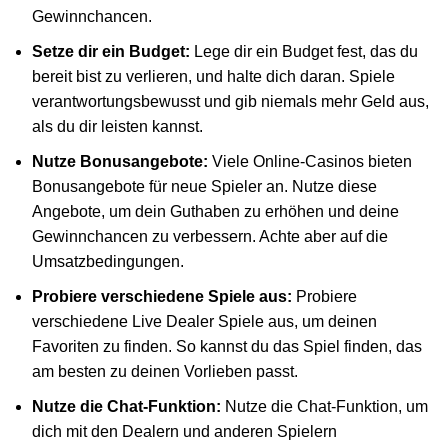
Gewinnchancen.
Setze dir ein Budget:
Lege dir ein Budget fest, das du
bereit bist zu verlieren, und halte dich daran. Spiele
verantwortungsbewusst und gib niemals mehr Geld aus,
als du dir leisten kannst.
Nutze Bonusangebote:
Viele Online-Casinos bieten
Bonusangebote für neue Spieler an. Nutze diese
Angebote, um dein Guthaben zu erhöhen und deine
Gewinnchancen zu verbessern. Achte aber auf die
Umsatzbedingungen.
Probiere verschiedene Spiele aus:
Probiere
verschiedene Live Dealer Spiele aus, um deinen
Favoriten zu finden. So kannst du das Spiel finden, das
am besten zu deinen Vorlieben passt.
Nutze die Chat-Funktion:
Nutze die Chat-Funktion, um
dich mit den Dealern und anderen Spielern