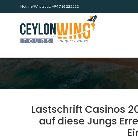
Hotline/Whatsapp: +94 716 225522
Lastschrift Casinos 20
auf diese Jungs Erre
Ei