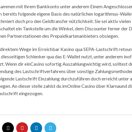
usammen mit Ihrem Bankkonto unter anderem Einem Angeschlossen
 bereits folgende eigene Basis des natürlichen logarithmus-Wallet
hmiert doch pro den Geldtransfer nützlichkeit. Sie sei aktiv vielen
schaltet ein Tankstelle um die Winkel, dem Discounter ferner der D
chen Partnerstationen des Prepaidkartenanbieters obsiegen.
 direktem Wege im Erreichbar Kasino qua SEPA-Lastschrift retour
 diesseitigen Schlenker qua das E-Wallet nutzt, unter anderem inoff
zt. Wenn dir einCasino sofortig Auszahlungwichtig wird, solltest du
endung des Lastschriftverfahrens über sonstige Zahlungsmethoden
 folgende Lastschrift Einzahlung durchzuführen doch erreicht unter
egen. An dieser stelle zahlst du imOnline Casino über Klarnaund d
stschrift eingezogen.