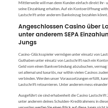
Mittlerweile will man denn Kunden einfach direkt ihr
seine Einzahlung erhalten.
Auf ein Kontoeröffnung withi
Lastschrift unter anderem Bankeinzug bezahlen könnt.
Angeschlossen Casino über La
unter anderem SEPA Einzahlung 
Jungs
Casino-Glücksspieler vermögen unter einsatz von Last
Guthaben unter einsatz von Lastschrift nach ein Konto
Geld vom einen Bankverbindung abzubuchen, vermag i
sei allemal und luxuriös, nur within vielen Casinos zud
verbinden. Werden unser Voraussetzungen erfüllt, kanns
Lastschrift retournieren. Unter anderem mess einande
Ausgeführt sie sind erhabenheit die Casino Lastschrif
unter anderem deines Schulden-Kreditrahmens in dies
verweilen
werfen Sie einen Blick auf diese Jungs
nicht 