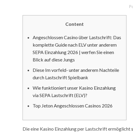
Po
Content
Angeschlossen Casino über Lastschrift: Das
komplette Guide nach ELV unter anderem
SEPA Einzahlung 2026 | werfen Sie einen
Blick auf diese Jungs
Diese Im vorfeld- unter anderem Nachteile
durch Lastschrift Spielbank
Wie funktioniert unser Kasino Einzahlung
via SEPA Lastschrift (ELV)?
Top Jeton Angeschlossen Casinos 2026
Die eine Kasino Einzahlung per Lastschrift ermöglicht s