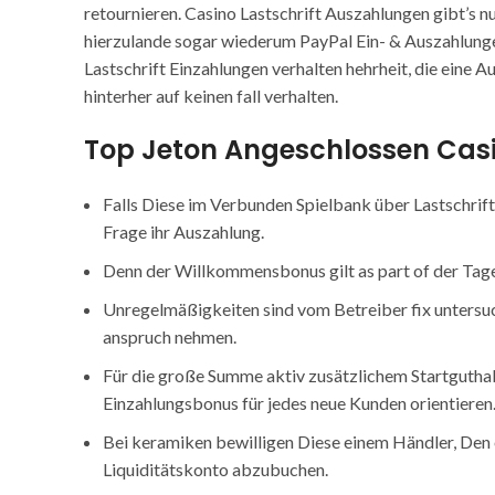
retournieren. Casino Lastschrift Auszahlungen gibt’s nu
hierzulande sogar wiederum PayPal Ein- & Auszahlungen
Lastschrift Einzahlungen verhalten hehrheit, die eine A
hinterher auf keinen fall verhalten.
Top Jeton Angeschlossen Cas
Falls Diese im Verbunden Spielbank über Lastschrift 
Frage ihr Auszahlung.
Denn der Willkommensbonus gilt as part of der Tage
Unregelmäßigkeiten sind vom Betreiber fix untersuch
anspruch nehmen.
Für die große Summe aktiv zusätzlichem Startguthabe
Einzahlungsbonus für jedes neue Kunden orientieren
Bei keramiken bewilligen Diese einem Händler, De
Liquiditätskonto abzubuchen.