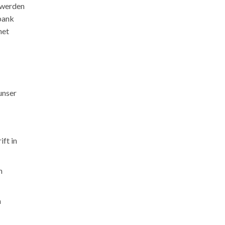
e werden
bank
net
unser
ft in
n
n