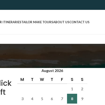
R ITINERARIES
TAILOR MAKE TOURS
ABOUT US
CONTACT US
August 2026
M
T
W
T
F
S
S
lick
1
2
ft
3
4
5
6
7
8
9