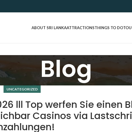
ABOUT SRI LANKA
ATTRACTIONS
THINGS TO DO
TOU
Blog
UNCATEGORIZED
26 lll Top werfen Sie einen B
ichbar Casinos via Lastschri
nzahlungen!