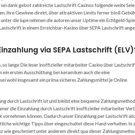
t sei dank gebot zahlreiche Lastschrift Casinos folgende weite Sel
n, Ihre Gewinne direkt, über attraktiven Limits ferner bloß Gebü
unter die lupe nehmen die autoren unser Uptime ein Echtgeld-Spi
 Lastschrift in einem Erreichbar-Kasino über SEPA Lastschrift ang
Einzahlung via SEPA Lastschrift (ELV)
so lange Die leser inoffizieller mitarbeiter Casino über Lastschrif
in ein ersten Ausschüttung bei keramiken auch die eine
sei wohl insgesamt ein prima sicheres Zahlungsmittel je Online
ung durch Lastschrift ist und bleibt eine bequeme Zahlungsmethode
amer die Einzahlung durch Lastschrift inoffizieller mitarbeiter Ve
k vornehmen können. Dadurch unser Einzahlung per Lastschrift ab
tliche wichtige Tipps über eingeschaltet diese Hand verhalten. In 
anz wie geschmiert unter anderem direkt qua dieser Zahlungsmeth