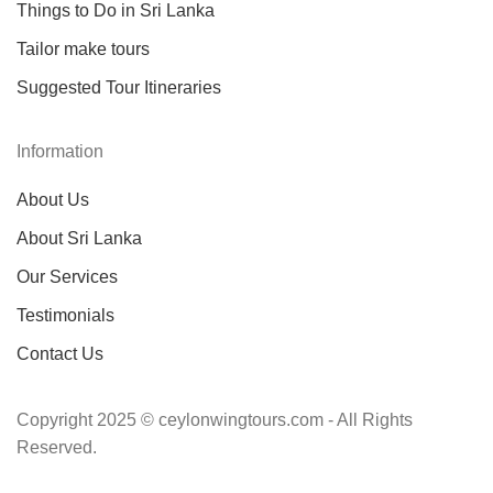
Things to Do in Sri Lanka
Tailor make tours
Suggested Tour Itineraries
Information
About Us
About Sri Lanka
Our Services
Testimonials
Contact Us
Copyright 2025 © ceylonwingtours.com - All Rights
Reserved.