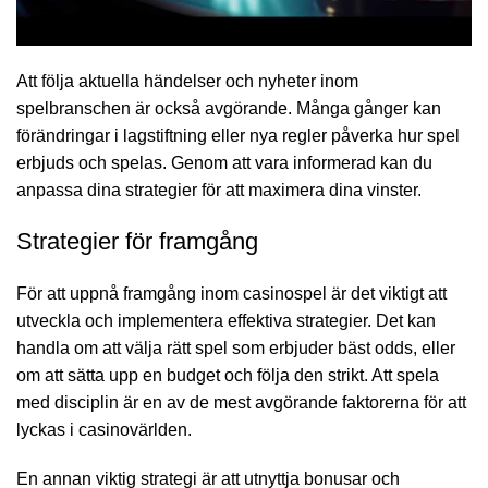
Att följa aktuella händelser och nyheter inom
spelbranschen är också avgörande. Många gånger kan
förändringar i lagstiftning eller nya regler påverka hur spel
erbjuds och spelas. Genom att vara informerad kan du
anpassa dina strategier för att maximera dina vinster.
Strategier för framgång
För att uppnå framgång inom casinospel är det viktigt att
utveckla och implementera effektiva strategier. Det kan
handla om att välja rätt spel som erbjuder bäst odds, eller
om att sätta upp en budget och följa den strikt. Att spela
med disciplin är en av de mest avgörande faktorerna för att
lyckas i casinovärlden.
En annan viktig strategi är att utnyttja bonusar och