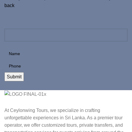
back
At Ceylonwing Tours, we specialize in crafting
unforgettable experiences in Sri Lanka. As a premier tour
operator, we offer customized tours, private transfers, and