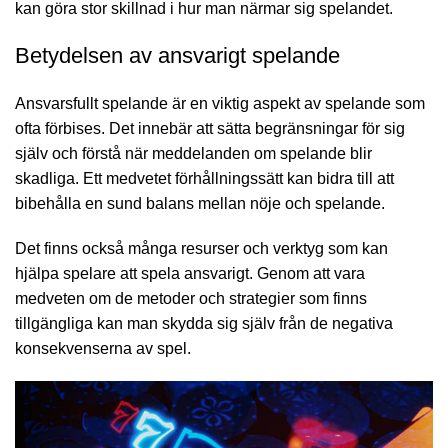
kan göra stor skillnad i hur man närmar sig spelandet.
Betydelsen av ansvarigt spelande
Ansvarsfullt spelande är en viktig aspekt av spelande som
ofta förbises. Det innebär att sätta begränsningar för sig
själv och förstå när meddelanden om spelande blir
skadliga. Ett medvetet förhållningssätt kan bidra till att
bibehålla en sund balans mellan nöje och spelande.
Det finns också många resurser och verktyg som kan
hjälpa spelare att spela ansvarigt. Genom att vara
medveten om de metoder och strategier som finns
tillgängliga kan man skydda sig själv från de negativa
konsekvenserna av spel.