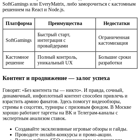
SoftGamings или EveryMatrix, либо заморочиться с кастомным
решением на React и Node.js.
Платформа
Преимущества
Недостатки
Быстрый старт,
Ограниченная
SoftGamings
интеграция с
кастомизация
провайдерами
Кастомное
Полный контроль,
Большие сроки
решение
уникальный UX
разработки
Контент и продвижение — залог успеха
Говорят: «Без контента ты — никто». И правда, сочный,
динамичный, инфоплотный контент способен привлечь и
взрастить армию фанатов. Здесь помогут видеообзоры,
стримы в соцсетях, турниры с призовым фондом. В Москве
хорошо работают таргеты на ВК и Телеграм-каналы с
экспертным анализом ставок.
Создавайте эксклюзивные игровые обзоры и гайды.
Проводите онлайн-конкурсы и промо-акции.