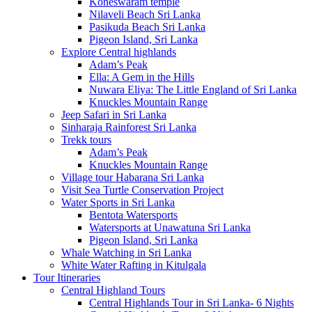
Koneswaram temple
Nilaveli Beach Sri Lanka
Pasikuda Beach Sri Lanka
Pigeon Island, Sri Lanka
Explore Central highlands
Adam’s Peak
Ella: A Gem in the Hills
Nuwara Eliya: The Little England of Sri Lanka
Knuckles Mountain Range
Jeep Safari in Sri Lanka
Sinharaja Rainforest Sri Lanka
Trekk tours
Adam’s Peak
Knuckles Mountain Range
Village tour Habarana Sri Lanka
Visit Sea Turtle Conservation Project
Water Sports in Sri Lanka
Bentota Watersports
Watersports at Unawatuna Sri Lanka
Pigeon Island, Sri Lanka
Whale Watching in Sri Lanka
White Water Rafting in Kitulgala
Tour Itineraries
Central Highland Tours
Central Highlands Tour in Sri Lanka- 6 Nights