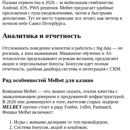
Пальма первенства в 2026 – за мобильным гемблингом:
Android, iOS, PWA решения. Melbet предлагает удобные
приложения с пуш-уведомлениями, чатом и быстрыми
депозитами. Тут не место тормозам: все летает, как метеор в
ночном небе Санкт-Петербурга.
Аналитика и отчетность
Отслеживать поведение клиентов и работать с big data — не
роскошь, а зона выживания. Машинное обучение и AI-
технологии предсказывают игрокам желания, предлагают
акции и персональные бонусы. Бонусом идет полная
отчетность, удобная дашборд-система и интеграция с CRM.
Ряд особенностей Melbet для казино
Компания Melbet — это, можно сказать, эталон качества с
зашкаливающим доверием и продуманной инфраструктурой.
В 2026 они доминируют в топе, вытесняя старых лидеров:
MELBET
прочно стоит в ряду Fonbet, 1xBet, Parimatch.
Фишки Melbet включают:
Игры с живыми дилерами от топ-провайдеров;
Система бонусов, акций и кешбэков;