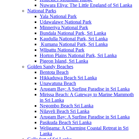
Nuwara Eliya: The Little England of Sri Lanka
National Parks
Yala National Park
Udawalawe National Park
Minneriya National Park
Bundala National Park, Sri Lanka
Kaudulla National Park, Sri Lanka
Kumana National Park, Sri Lanka
Wilpattu National Park
Horton Plains National Park, Sri Lanka
Pigeon Island, Sri Lanka
Golden Sandy Beaches
Bentota Beach
Hikkaduwa Beach Sri Lanka
Unawatuna Beach
Arugam Bay: A Surfing Paradise in Sri Lanka
Mirissa Beach: A Gateway to Marine Mammoth
in Sri Lanka
Negombo Beach Sri Lanka
Nilaveli Beach Sri Lanka
Arugam Bay: A Surfing Paradise in Sri Lanka
Pasikuda Beach Sri Lanka
Weligama: A Charming Coastal Retreat in Sri
Lanka