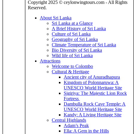
Copyright 2025 © ceylonwingtours.com - All Rights
Reserved.
About Sri Lanka
Sri Lanka at a Glance
A Brief History of Sri Lanka
Culture of Sri Lanka
Geography of Sri Lanka
Climate Temperature of Sri Lanka
Bio Diversity of Sri Lanka
Wild life of Sri Lanka
Attractions
Welcome to Colombo
Cultural & Heritage
Ancient city of Anuradhapura
Kingdom of Polonnaruwa: A
UNESCO World Heritage Site
Sigiriya: The Majestic Lion Rock
Fortress
Dambulla Rock Cave Temple: A
UNESCO World Heritage Site
Kandy: A Living Heritage Site
Central Highlands
Adam’s Peak
Ella: A Gem in the Hills