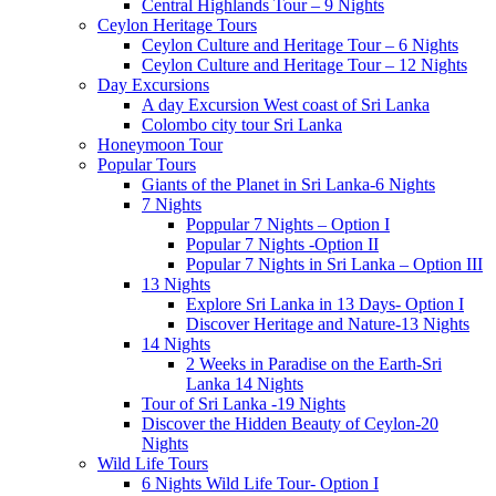
Central Highlands Tour – 9 Nights
Ceylon Heritage Tours
Ceylon Culture and Heritage Tour – 6 Nights
Ceylon Culture and Heritage Tour – 12 Nights
Day Excursions
A day Excursion West coast of Sri Lanka
Colombo city tour Sri Lanka
Honeymoon Tour
Popular Tours
Giants of the Planet in Sri Lanka-6 Nights
7 Nights
Poppular 7 Nights – Option I
Popular 7 Nights -Option II
Popular 7 Nights in Sri Lanka – Option III
13 Nights
Explore Sri Lanka in 13 Days- Option I
Discover Heritage and Nature-13 Nights
14 Nights
2 Weeks in Paradise on the Earth-Sri
Lanka 14 Nights
Tour of Sri Lanka -19 Nights
Discover the Hidden Beauty of Ceylon-20
Nights
Wild Life Tours
6 Nights Wild Life Tour- Option I