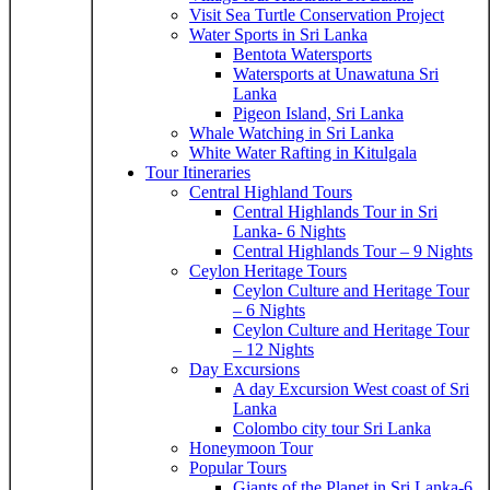
Visit Sea Turtle Conservation Project
Water Sports in Sri Lanka
Bentota Watersports
Watersports at Unawatuna Sri
Lanka
Pigeon Island, Sri Lanka
Whale Watching in Sri Lanka
White Water Rafting in Kitulgala
Tour Itineraries
Central Highland Tours
Central Highlands Tour in Sri
Lanka- 6 Nights
Central Highlands Tour – 9 Nights
Ceylon Heritage Tours
Ceylon Culture and Heritage Tour
– 6 Nights
Ceylon Culture and Heritage Tour
– 12 Nights
Day Excursions
A day Excursion West coast of Sri
Lanka
Colombo city tour Sri Lanka
Honeymoon Tour
Popular Tours
Giants of the Planet in Sri Lanka-6