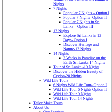
Nights
7 Nights
Poppular 7 Nights – Option I
Popular 7 Nights -Option II
Popular 7 Nights in Sri
Lanka – Option III
13 Nights
Explore Sri Lanka in 13
Days- Option I
Discover Heritage and
Nature-13 Nights
14 Nights
2 Weeks in Paradise on the
Earth-Sri Lanka 14 Nights
Tour of Sri Lanka -19 Nights
Discover the Hidden Beauty of
Ceylon-20 Nights
Wild Life Tours
6 Nights Wild Life Tour- Option I
Wild Life Tour 6 Nights Option II
Wild Life Tour 9 Nights
Wild Life Tour 14 Nights
Tailor Make Tours
About Us
Our Services