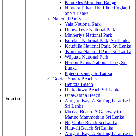
Knuckles Mountain Range
Nuwara Eliya: The Little England
of Sri Lanka
National Parks
Yala National Park
Udawalawe National Park
Minneriya National Park
Bundala National Park, Sri Lanka
Kaudulla National Park, Sri Lanka
Kumana National Park, Sri Lanka
Wilpattu National Park
Horton Plains National Park, Sri
Lanka
Pigeon Island, Sri Lanka
Golden Sandy Beaches
Bentota Beach
Hikkaduwa Beach Sri Lanka
Unawatuna Beach
Бейсбол
Arugam Bay: A Surfing Paradise in
Sri Lanka
Mirissa Beach: A Gateway to
Marine Mammoth in Sri Lanka
Negombo Beach Sri Lanka
Nilaveli Beach Sri Lanka
Arugam Bay: A Surfing Paradise in