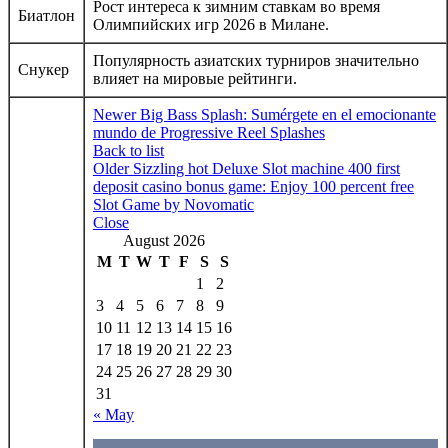
Рост интереса к зимним ставкам во время
Биатлон
Олимпийских игр 2026 в Милане.
Популярность азиатских турниров значительно
Снукер
влияет на мировые рейтинги.
Newer
Big Bass Splash: Sumérgete en el emocionante
mundo de Progressive Reel Splashes
Back to list
Older
Sizzling hot Deluxe Slot machine 400 first
deposit casino bonus game: Enjoy 100 percent free
Slot Game by Novomatic
Close
August 2026
M
T
W
T
F
S
S
1
2
3
4
5
6
7
8
9
10
11
12
13
14
15
16
17
18
19
20
21
22
23
24
25
26
27
28
29
30
31
« May