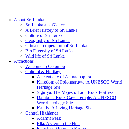
Hotline/Whatsapp: +94 716 225522
About Sri Lanka
Sri Lanka at a Glance
A Brief History of Sri Lanka
Culture of Sri Lanka
Geography of Sri Lanka
Climate Temperature of Sri Lanka
Bio Diversity of Sri Lanka
Wild life of Sri Lanka
Attractions
Welcome to Colombo
Cultural & Heritage
Ancient city of Anuradhapura
Kingdom of Polonnaruwa: A UNESCO World
Heritage Site
Sigiriya: The Majestic Lion Rock Fortress
Dambulla Rock Cave Temple: A UNESCO
World Heritage Site
Kandy: A Living Heritage Site
Central Highlands
Adam’s Peak
Ella: A Gem in the Hills
Knuckles Mountain Range