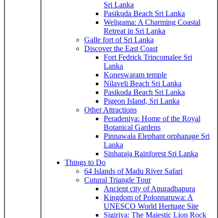
Sri Lanka
Pasikuda Beach Sri Lanka
Weligama: A Charming Coastal
Retreat in Sri Lanka
Galle fort of Sri Lanka
Discover the East Coast
Fort Fedrick Trincomalee Sri
Lanka
Koneswaram temple
Nilaveli Beach Sri Lanka
Pasikuda Beach Sri Lanka
Pigeon Island, Sri Lanka
Other Attractions
Peradeniya: Home of the Royal
Botanical Gardens
Pinnawala Elephant orphanage Sri
Lanka
Sinharaja Rainforest Sri Lanka
Things to Do
64 Islands of Madu River Safari
Cutural Triangle Tour
Ancient city of Anuradhapura
Kingdom of Polonnaruwa: A
UNESCO World Heritage Site
Sigiriya: The Majestic Lion Rock