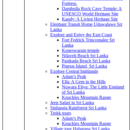
Fortress
Dambulla Rock Cave Temple: A
UNESCO World Heritage Site
Kandy: A Living Heritage Site
Elephant Transit Home Udawalawe Sri
Lanka
Explore and Enjoy the East Coast
Fort Fedrick Trincomalee Sri
Lanka
Koneswaram temple
Nilaveli Beach Sri Lanka
Pasikuda Beach Sri Lanka
Pigeon Island, Sri Lanka
Explore Central highlands
Adam’s Peak
Ella: A Gem in the Hills
Nuwara Eliya: The Little England
of Sri Lanka
Knuckles Mountain Range
Jeep Safari in Sri Lanka
Sinharaja Rainforest Sri Lanka
Trekk tours
Adam’s Peak
Knuckles Mountain Range
Village tour Habarana Sri Lanka