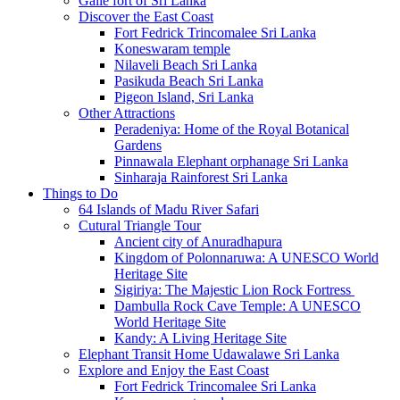
Galle fort of Sri Lanka
Discover the East Coast
Fort Fedrick Trincomalee Sri Lanka
Koneswaram temple
Nilaveli Beach Sri Lanka
Pasikuda Beach Sri Lanka
Pigeon Island, Sri Lanka
Other Attractions
Peradeniya: Home of the Royal Botanical
Gardens
Pinnawala Elephant orphanage Sri Lanka
Sinharaja Rainforest Sri Lanka
Things to Do
64 Islands of Madu River Safari
Cutural Triangle Tour
Ancient city of Anuradhapura
Kingdom of Polonnaruwa: A UNESCO World
Heritage Site
Sigiriya: The Majestic Lion Rock Fortress
Dambulla Rock Cave Temple: A UNESCO
World Heritage Site
Kandy: A Living Heritage Site
Elephant Transit Home Udawalawe Sri Lanka
Explore and Enjoy the East Coast
Fort Fedrick Trincomalee Sri Lanka