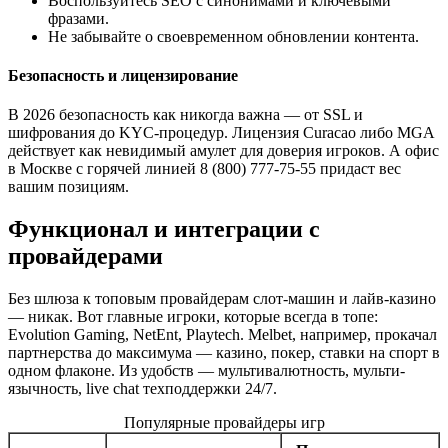
Воспользуйтесь SEO c синонимами и ключевыми
фразами.
Не забывайте о своевременном обновлении контента.
Безопасность и лицензирование
В 2026 безопасность как никогда важна — от SSL и
шифрования до KYC-процедур. Лицензия Curacao либо MGA
действует как невидимый амулет для доверия игроков. А офис
в Москве с горячей линией 8 (800) 777-75-55 придаст вес
вашим позициям.
Функционал и интеграции с
провайдерами
Без шлюза к топовым провайдерам слот-машин и лайв-казино
— никак. Вот главные игроки, которые всегда в топе:
Evolution Gaming, NetEnt, Playtech. Melbet, например, прокачал
партнерства до максимума — казино, покер, ставки на спорт в
одном флаконе. Из удобств — мультивалютность, мульти-
язычность, live chat техподдержки 24/7.
Популярные провайдеры игр