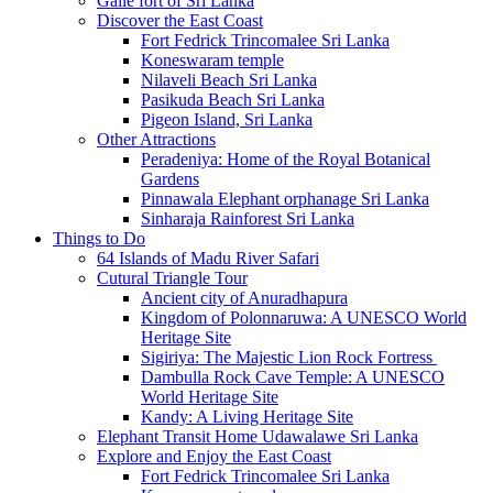
Galle fort of Sri Lanka
Discover the East Coast
Fort Fedrick Trincomalee Sri Lanka
Koneswaram temple
Nilaveli Beach Sri Lanka
Pasikuda Beach Sri Lanka
Pigeon Island, Sri Lanka
Other Attractions
Peradeniya: Home of the Royal Botanical
Gardens
Pinnawala Elephant orphanage Sri Lanka
Sinharaja Rainforest Sri Lanka
Things to Do
64 Islands of Madu River Safari
Cutural Triangle Tour
Ancient city of Anuradhapura
Kingdom of Polonnaruwa: A UNESCO World
Heritage Site
Sigiriya: The Majestic Lion Rock Fortress
Dambulla Rock Cave Temple: A UNESCO
World Heritage Site
Kandy: A Living Heritage Site
Elephant Transit Home Udawalawe Sri Lanka
Explore and Enjoy the East Coast
Fort Fedrick Trincomalee Sri Lanka