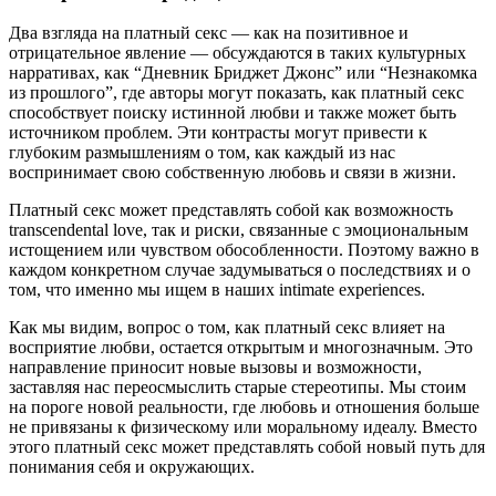
Два взгляда на платный секс — как на позитивное и
отрицательное явление — обсуждаются в таких культурных
нарративах, как “Дневник Бриджет Джонс” или “Незнакомка
из прошлого”, где авторы могут показать, как платный секс
способствует поиску истинной любви и также может быть
источником проблем. Эти контрасты могут привести к
глубоким размышлениям о том, как каждый из нас
воспринимает свою собственную любовь и связи в жизни.
Платный секс может представлять собой как возможность
transcendental love, так и риски, связанные с эмоциональным
истощением или чувством обособленности. Поэтому важно в
каждом конкретном случае задумываться о последствиях и о
том, что именно мы ищем в наших intimate experiences.
Как мы видим, вопрос о том, как платный секс влияет на
восприятие любви, остается открытым и многозначным. Это
направление приносит новые вызовы и возможности,
заставляя нас переосмыслить старые стереотипы. Мы стоим
на пороге новой реальности, где любовь и отношения больше
не привязаны к физическому или моральному идеалу. Вместо
этого платный секс может представлять собой новый путь для
понимания себя и окружающих.