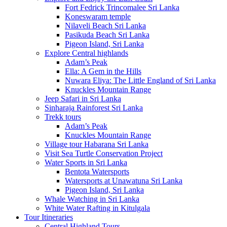
Fort Fedrick Trincomalee Sri Lanka
Koneswaram temple
Nilaveli Beach Sri Lanka
Pasikuda Beach Sri Lanka
Pigeon Island, Sri Lanka
Explore Central highlands
Adam’s Peak
Ella: A Gem in the Hills
Nuwara Eliya: The Little England of Sri Lanka
Knuckles Mountain Range
Jeep Safari in Sri Lanka
Sinharaja Rainforest Sri Lanka
Trekk tours
Adam’s Peak
Knuckles Mountain Range
Village tour Habarana Sri Lanka
Visit Sea Turtle Conservation Project
Water Sports in Sri Lanka
Bentota Watersports
Watersports at Unawatuna Sri Lanka
Pigeon Island, Sri Lanka
Whale Watching in Sri Lanka
White Water Rafting in Kitulgala
Tour Itineraries
Central Highland Tours