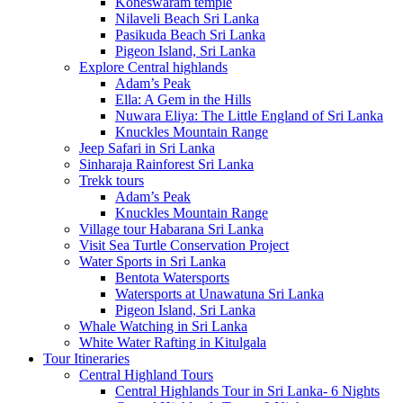
Koneswaram temple
Nilaveli Beach Sri Lanka
Pasikuda Beach Sri Lanka
Pigeon Island, Sri Lanka
Explore Central highlands
Adam’s Peak
Ella: A Gem in the Hills
Nuwara Eliya: The Little England of Sri Lanka
Knuckles Mountain Range
Jeep Safari in Sri Lanka
Sinharaja Rainforest Sri Lanka
Trekk tours
Adam’s Peak
Knuckles Mountain Range
Village tour Habarana Sri Lanka
Visit Sea Turtle Conservation Project
Water Sports in Sri Lanka
Bentota Watersports
Watersports at Unawatuna Sri Lanka
Pigeon Island, Sri Lanka
Whale Watching in Sri Lanka
White Water Rafting in Kitulgala
Tour Itineraries
Central Highland Tours
Central Highlands Tour in Sri Lanka- 6 Nights