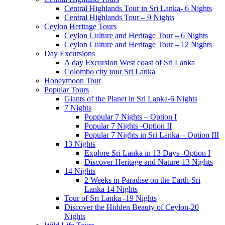
Central Highlands Tour in Sri Lanka- 6 Nights
Central Highlands Tour – 9 Nights
Ceylon Heritage Tours
Ceylon Culture and Heritage Tour – 6 Nights
Ceylon Culture and Heritage Tour – 12 Nights
Day Excursions
A day Excursion West coast of Sri Lanka
Colombo city tour Sri Lanka
Honeymoon Tour
Popular Tours
Giants of the Planet in Sri Lanka-6 Nights
7 Nights
Poppular 7 Nights – Option I
Popular 7 Nights -Option II
Popular 7 Nights in Sri Lanka – Option III
13 Nights
Explore Sri Lanka in 13 Days- Option I
Discover Heritage and Nature-13 Nights
14 Nights
2 Weeks in Paradise on the Earth-Sri
Lanka 14 Nights
Tour of Sri Lanka -19 Nights
Discover the Hidden Beauty of Ceylon-20
Nights