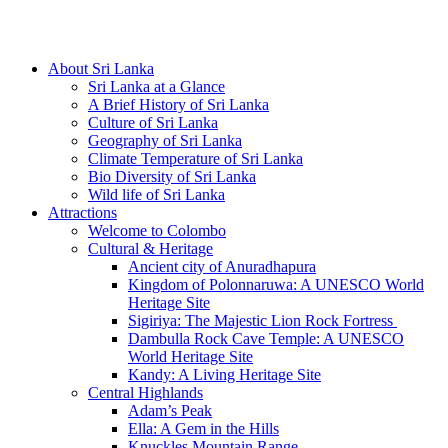
Hotline/Whatsapp: +94 716 225522
About Sri Lanka
Sri Lanka at a Glance
A Brief History of Sri Lanka
Culture of Sri Lanka
Geography of Sri Lanka
Climate Temperature of Sri Lanka
Bio Diversity of Sri Lanka
Wild life of Sri Lanka
Attractions
Welcome to Colombo
Cultural & Heritage
Ancient city of Anuradhapura
Kingdom of Polonnaruwa: A UNESCO World
Heritage Site
Sigiriya: The Majestic Lion Rock Fortress
Dambulla Rock Cave Temple: A UNESCO
World Heritage Site
Kandy: A Living Heritage Site
Central Highlands
Adam’s Peak
Ella: A Gem in the Hills
Knuckles Mountain Range