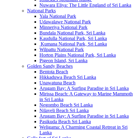
Nuwara Eliya: The Little England of Sri Lanka
National Parks
Yala National Park
Udawalawe National Park
Minneriya National Park
Bundala National Park, Sri Lanka
Kaudulla National Park, Sri Lanka
Kumana National Park, Sri Lanka
Wilpattu National Park
Horton Plains National Park, Sri Lanka
Pigeon Island, Sri Lanka
Golden Sandy Beaches
Bentota Beach
Hikkaduwa Beach Sri Lanka
Unawatuna Beach
Arugam Bay: A Surfing Paradise in Sri Lanka
Mirissa Beach: A Gateway to Marine Mammoth
in Sri Lanka
Negombo Beach Sri Lanka
Nilaveli Beach Sri Lanka
Arugam Bay: A Surfing Paradise in Sri Lanka
Pasikuda Beach Sri Lanka
Weligama: A Charming Coastal Retreat in Sri
Lanka