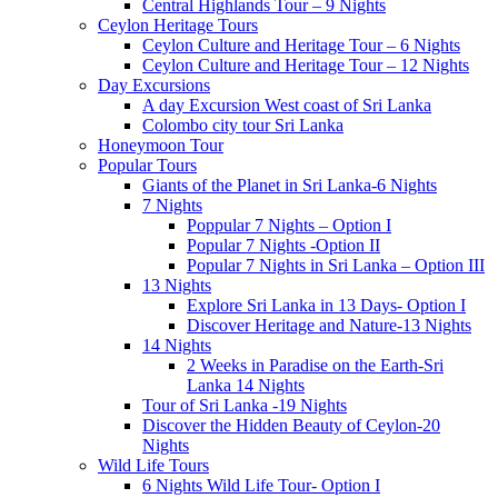
Central Highlands Tour – 9 Nights
Ceylon Heritage Tours
Ceylon Culture and Heritage Tour – 6 Nights
Ceylon Culture and Heritage Tour – 12 Nights
Day Excursions
A day Excursion West coast of Sri Lanka
Colombo city tour Sri Lanka
Honeymoon Tour
Popular Tours
Giants of the Planet in Sri Lanka-6 Nights
7 Nights
Poppular 7 Nights – Option I
Popular 7 Nights -Option II
Popular 7 Nights in Sri Lanka – Option III
13 Nights
Explore Sri Lanka in 13 Days- Option I
Discover Heritage and Nature-13 Nights
14 Nights
2 Weeks in Paradise on the Earth-Sri
Lanka 14 Nights
Tour of Sri Lanka -19 Nights
Discover the Hidden Beauty of Ceylon-20
Nights
Wild Life Tours
6 Nights Wild Life Tour- Option I