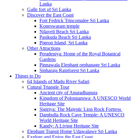
Lanka
Galle fort of Sri Lanka
Discover the East Coast
Fort Fedrick Trincomalee Sri Lanka
Koneswaram temple
Nilaveli Beach Sri Lanka
Pasikuda Beach Sri Lanka
Pigeon Island, Sri Lanka
Other Attractions
Peradeniya: Home of the Royal Botanical
Gardens
Pinnawala Elephant orphanage Sri Lanka
Sinharaja Rainforest Sri Lanka
Things to Do
64 Islands of Madu River Safari
Cutural Triangle Tour
Ancient city of Anuradhapura
Kingdom of Polonnaruwa: A UNESCO World
Heritage Site
Sigiriya: The Majestic Lion Rock Fortress
Dambulla Rock Cave Temple: A UNESCO
World Heritage Site
Kandy: A Living Heritage Site
Elephant Transit Home Udawalawe Sri Lanka
Explore and Enjoy the East Coast