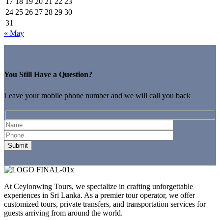
17
18
19
20
21
22
23
24
25
26
27
28
29
30
31
« May
You Still Have a Question?
Leave your mobile phone number and we will call you back
At Ceylonwing Tours, we specialize in crafting unforgettable
experiences in Sri Lanka. As a premier tour operator, we offer
customized tours, private transfers, and transportation services for
guests arriving from around the world.