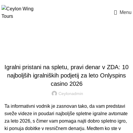
Menu
Blog
UNCATEGORIZED
Igralni pristani na spletu, pravi denar v ZDA: 10
najboljših igralniških podjetij za leto Onlyspins
casino 2026
Ceylonadmin
Ta informativni vodnik je zasnovan tako, da vam predstavi
sveže videze in poudari najboljše spletne igralne avtomate
za leto 2026, s čimer vam pomaga najti dobro spletno igro,
ki ponuja dobitke v resničnem denarju. Medtem ko ste v