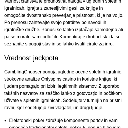
Varnost članstva je prednostna naloga v uglednih spletnih
igralnicah. Igrajte z zanesljivimi gesli za knjige in
omogočite dvostransko preverjanje pristnosti, ki je na voljo.
Po prenosu zahtevajte svojo potrditev po navodilih
igralniške družbe. Bonusi se lahko izplačajo samodejno ali
pa se morate sami odločiti. Komentirajte drobni tisk, da se
seznanite s pogoji stav in se lahko kvalificirate za igro.
Vrednost jackpota
GamblingChooser ponuja ugledne ocene spletnih igralnic,
strokovne analize
Onlyspins casino
in koristne knjige, ki
ljudem pomagajo pri izbiri legitimnih sistemov. Z uporabo
takšnih nasvetov za zaščito lahko z gotovostjo in počitkom
uživate v spletnih igralnicah. Sodelujte v turnirjih na pristni
ravni, kjer sodelujejo živi vlagatelji in drugi ljudje.
Elektronski poker združuje komponente portov in vam
omogoča tradicionalni spletni poker, ki ponuja hitro igro