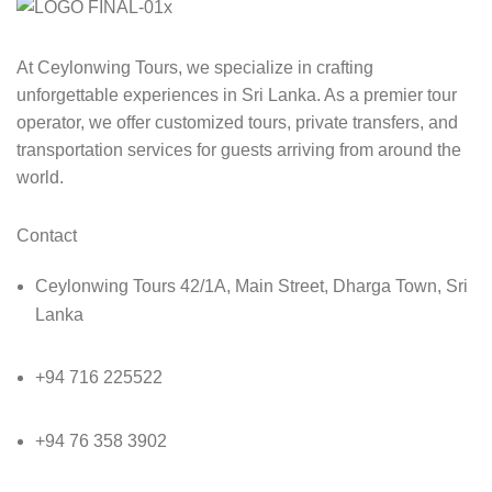
At Ceylonwing Tours, we specialize in crafting
unforgettable experiences in Sri Lanka. As a premier tour
operator, we offer customized tours, private transfers, and
transportation services for guests arriving from around the
world.
Contact
Ceylonwing Tours 42/1A, Main Street, Dharga Town, Sri
Lanka
+94 716 225522
+94 76 358 3902