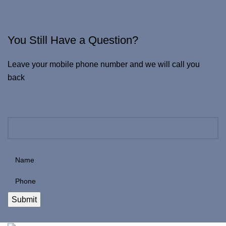
You Still Have a Question?
Leave your mobile phone number and we will call you
back