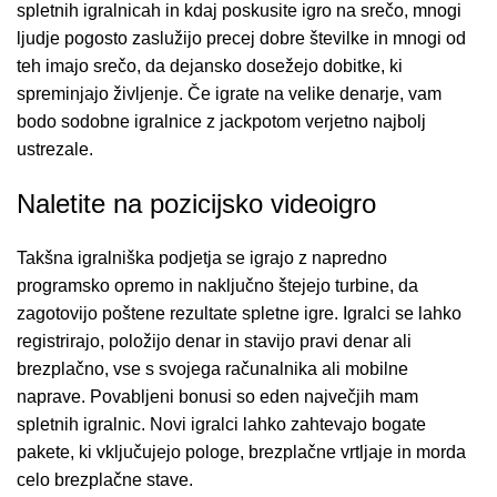
spletnih igralnicah in kdaj poskusite igro na srečo, mnogi
ljudje pogosto zaslužijo precej dobre številke in mnogi od
teh imajo srečo, da dejansko dosežejo dobitke, ki
spreminjajo življenje.
Če igrate na velike denarje, vam
bodo sodobne igralnice z jackpotom verjetno najbolj
ustrezale.
Naletite na pozicijsko videoigro
Takšna igralniška podjetja se igrajo z napredno
programsko opremo in naključno štejejo turbine, da
zagotovijo poštene rezultate spletne igre. Igralci se lahko
registrirajo, položijo denar in stavijo pravi denar ali
brezplačno, vse s svojega računalnika ali mobilne
naprave. Povabljeni bonusi so eden največjih mam
spletnih igralnic. Novi igralci lahko zahtevajo bogate
pakete, ki vključujejo pologe, brezplačne vrtljaje in morda
celo brezplačne stave.