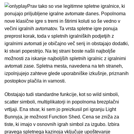
Prav tako so vse legitimne spletne igralnice, ki
ponujajo priljubljene igralne avtomate danes. Popolnoma
nove klasične igre s tremi in štirimi koluti so še vedno v
večini igralnih avtomatov. Ta vrsta spletne igre ponuja
preprost korak, toda v spletnih igralniških podjetjih z
igralnimi avtomati je običajno več serij in obstajajo dodatki,
ki stvari popestrijo. Na tej strani boste našli najboljše
možnosti za iskanje najboljših spletnih igralnic z igralnimi
avtomati zase. Spletna mesta, navedena na teh straneh,
izpolnjujejo zahteve glede uporabniške izkušnje, priznanih
postopkov plačila in varnosti.
Obstajajo tudi standardne funkcije, kot so wild simboli,
scatter simboli, multiplikatorji in popolnoma brezplačni
vrtljaji. Ena stvar, ki sem jo preizkusil pri igranju Light
Bunnyja, je možnost Function Shed. Cena se zniža za
tiste, ki imajo v osnovnih igrah simbol za izgubo. Izbira
pravega spletnega kazinoja vključuje upoštevanje