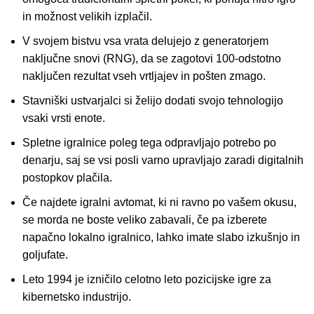
in možnost velikih izplačil.
V svojem bistvu vsa vrata delujejo z generatorjem
naključne snovi (RNG), da se zagotovi 100-odstotno
naključen rezultat vseh vrtljajev in pošten zmago.
Stavniški ustvarjalci si želijo dodati svojo tehnologijo
vsaki vrsti enote.
Spletne igralnice poleg tega odpravljajo potrebo po
denarju, saj se vsi posli varno upravljajo zaradi digitalnih
postopkov plačila.
Če najdete igralni avtomat, ki ni ravno po vašem okusu,
se morda ne boste veliko zabavali, če pa izberete
napačno lokalno igralnico, lahko imate slabo izkušnjo in
goljufate.
Leto 1994 je izničilo celotno leto pozicijske igre za
kibernetsko industrijo.