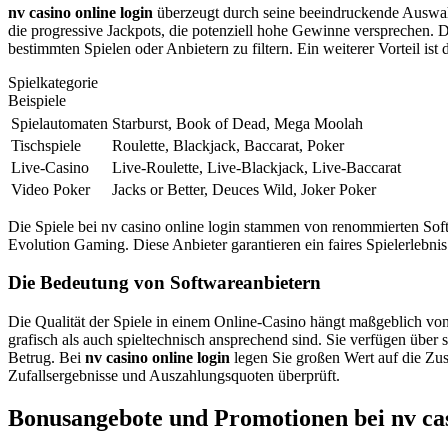
nv casino online login
überzeugt durch seine beeindruckende Auswahl
die progressive Jackpots, die potenziell hohe Gewinne versprechen. D
bestimmten Spielen oder Anbietern zu filtern. Ein weiterer Vorteil is
Spielkategorie
Beispiele
Spielautomaten
Starburst, Book of Dead, Mega Moolah
Tischspiele
Roulette, Blackjack, Baccarat, Poker
Live-Casino
Live-Roulette, Live-Blackjack, Live-Baccarat
Video Poker
Jacks or Better, Deuces Wild, Joker Poker
Die Spiele bei nv casino online login stammen von renommierten Soft
Evolution Gaming. Diese Anbieter garantieren ein faires Spielerlebn
Die Bedeutung von Softwareanbietern
Die Qualität der Spiele in einem Online-Casino hängt maßgeblich vo
grafisch als auch spieltechnisch ansprechend sind. Sie verfügen über 
Betrug. Bei
nv casino online login
legen Sie großen Wert auf die Zus
Zufallsergebnisse und Auszahlungsquoten überprüft.
Bonusangebote und Promotionen bei nv cas