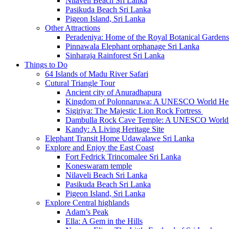
Nilaveli Beach Sri Lanka
Pasikuda Beach Sri Lanka
Pigeon Island, Sri Lanka
Other Attractions
Peradeniya: Home of the Royal Botanical Gardens
Pinnawala Elephant orphanage Sri Lanka
Sinharaja Rainforest Sri Lanka
Things to Do
64 Islands of Madu River Safari
Cutural Triangle Tour
Ancient city of Anuradhapura
Kingdom of Polonnaruwa: A UNESCO World Heri
Sigiriya: The Majestic Lion Rock Fortress
Dambulla Rock Cave Temple: A UNESCO World H
Kandy: A Living Heritage Site
Elephant Transit Home Udawalawe Sri Lanka
Explore and Enjoy the East Coast
Fort Fedrick Trincomalee Sri Lanka
Koneswaram temple
Nilaveli Beach Sri Lanka
Pasikuda Beach Sri Lanka
Pigeon Island, Sri Lanka
Explore Central highlands
Adam’s Peak
Ella: A Gem in the Hills