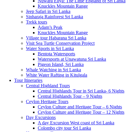
Nuwara Eliya: The Little England of Sri Lanka
Knuckles Mountain Range
Jeep Safari in Sri Lanka
Sinharaja Rainforest Sri Lanka
Trekk tours
Adam’s Peak
Knuckles Mountain Range
Village tour Habarana Sri Lanka
Visit Sea Turtle Conservation Project
Water Sports in Sri Lanka
Bentota Watersports
Watersports at Unawatuna Sri Lanka
Pigeon Island, Sri Lanka
Whale Watching in Sri Lanka
White Water Rafting in Kitulgala
Tour Itineraries
Central Highland Tours
Central Highlands Tour in Sri Lanka- 6 Nights
Central Highlands Tour – 9 Nights
Ceylon Heritage Tours
Ceylon Culture and Heritage Tour – 6 Nights
Ceylon Culture and Heritage Tour – 12 Nights
Day Excursions
A day Excursion West coast of Sri Lanka
Colombo city tour Sri Lanka