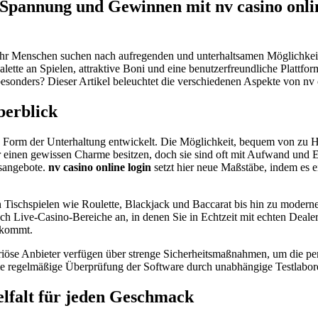
u Spannung und Gewinnen mit nv casino onlin
mehr Menschen suchen nach aufregenden und unterhaltsamen Möglichkei
Palette an Spielen, attraktive Boni und eine benutzerfreundliche Plattfo
esonders? Dieser Artikel beleuchtet die verschiedenen Aspekte von nv 
berblick
n Form der Unterhaltung entwickelt. Die Möglichkeit, bequem von zu H
ar einen gewissen Charme besitzen, doch sie sind oft mit Aufwand und
usangebote.
nv casino online login
setzt hier neue Maßstäbe, indem es ei
n Tischspielen wie Roulette, Blackjack und Baccarat bis hin zu moder
 Live-Casino-Bereiche an, in denen Sie in Echtzeit mit echten Dealern
ekommt.
Seriöse Anbieter verfügen über strenge Sicherheitsmaßnahmen, um die p
 regelmäßige Überprüfung der Software durch unabhängige Testlabore 
ielfalt für jeden Geschmack