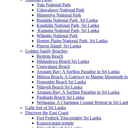
Yala National Park
Udawalawe National Park
Minneriya National Park
Bundala National Park, Sri Lanka
Kaudulla National Park, Sri Lanka
Kumana National Park, Sri Lanka
Wilpattu National Park
Horton Plains National Park, Sri Lanka
Pigeon Island, Sri Lanka
Golden Sandy Beaches
Bentota Beach
Hikkaduwa Beach Sri Lanka
Unawatuna Beach
Arugam Bay: A Surfing Paradise in Sri Lanka
Mirissa Beach: A Gateway to Marine Mammoth in
Negombo Beach Sri Lanka
Nilaveli Beach Sri Lanka
Arugam Bay: A Surfing Paradise in Sri Lanka
Pasikuda Beach Sri Lanka
Weligama: A Charming Coastal Retreat in Sri Lan
Galle fort of Sri Lanka
Discover the East Coast
Fort Fedrick Trincomalee Sri Lanka
Koneswaram temple