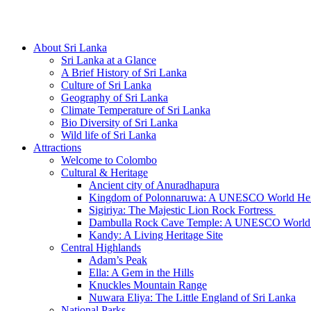
Hotline/Whatsapp: +94 716 225522
About Sri Lanka
Sri Lanka at a Glance
A Brief History of Sri Lanka
Culture of Sri Lanka
Geography of Sri Lanka
Climate Temperature of Sri Lanka
Bio Diversity of Sri Lanka
Wild life of Sri Lanka
Attractions
Welcome to Colombo
Cultural & Heritage
Ancient city of Anuradhapura
Kingdom of Polonnaruwa: A UNESCO World Heri
Sigiriya: The Majestic Lion Rock Fortress
Dambulla Rock Cave Temple: A UNESCO World H
Kandy: A Living Heritage Site
Central Highlands
Adam’s Peak
Ella: A Gem in the Hills
Knuckles Mountain Range
Nuwara Eliya: The Little England of Sri Lanka
National Parks