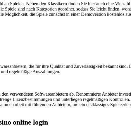
 an Spielen. Neben den Klassikern finden Sie hier auch eine Vielzahl
ie Spiele sind nach Kategorien geordnet, sodass Sie leicht finden, won
t die Möglichkeit, die Spiele zunächst in einer Demoversion kostenlos au
wareanbietern, die für ihre Qualität und Zuverlässigkeit bekannt sin
is und regelmäßige Auszahlungen.
n den verwendeten Softwareanbietern ab. Renommierte Anbieter investi
strenge Lizenzbestimmungen und unterliegen regelmäßigen Kontrollen. Di
ammenarbeit mit führenden Anbietern, um ein erstklassiges Spieleerlebn
ino online login