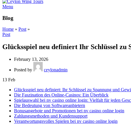
Menu
Blog
Home
»
Post
»
Post
Glücksspiel neu definiert Ihr Schlüssel z
February 13, 2026
Posted by
ceylonadmin
13
Feb
Glücksspiel neu definiert: Ihr Schlüssel zu Spannung und Gewin
Die Faszination des Online-Casinos: Ein Überblick
Spielauswahl bei nv casino online login: Vielfalt für jeden Ge
Die Bedeutung von Softwareanbietern
Bonusangebote und Promotionen bei nv casino online login
Zahlungsmethoden und Kundensupport
Verantwortungsvolles Spielen bei nv casino online login