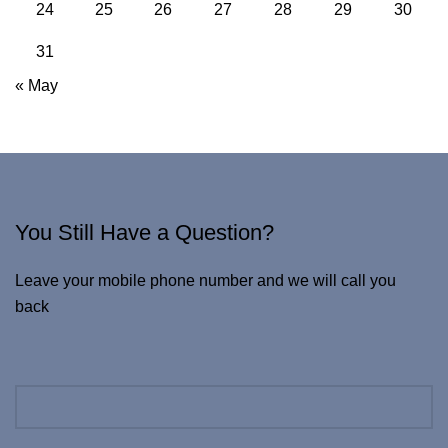
24
25
26
27
28
29
30
31
« May
You Still Have a Question?
Leave your mobile phone number and we will call you
back