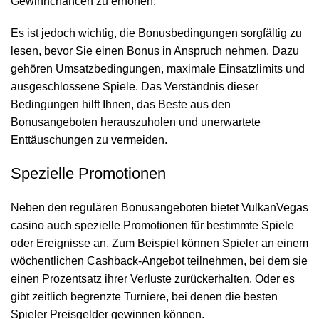
Gewinnchancen zu erhöhen.
Es ist jedoch wichtig, die Bonusbedingungen sorgfältig zu
lesen, bevor Sie einen Bonus in Anspruch nehmen. Dazu
gehören Umsatzbedingungen, maximale Einsatzlimits und
ausgeschlossene Spiele. Das Verständnis dieser
Bedingungen hilft Ihnen, das Beste aus den
Bonusangeboten herauszuholen und unerwartete
Enttäuschungen zu vermeiden.
Spezielle Promotionen
Neben den regulären Bonusangeboten bietet VulkanVegas
casino auch spezielle Promotionen für bestimmte Spiele
oder Ereignisse an. Zum Beispiel können Spieler an einem
wöchentlichen Cashback-Angebot teilnehmen, bei dem sie
einen Prozentsatz ihrer Verluste zurückerhalten. Oder es
gibt zeitlich begrenzte Turniere, bei denen die besten
Spieler Preisgelder gewinnen können.