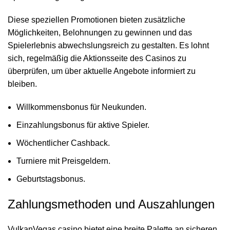
Diese speziellen Promotionen bieten zusätzliche
Möglichkeiten, Belohnungen zu gewinnen und das
Spielerlebnis abwechslungsreich zu gestalten. Es lohnt
sich, regelmäßig die Aktionsseite des Casinos zu
überprüfen, um über aktuelle Angebote informiert zu
bleiben.
Willkommensbonus für Neukunden.
Einzahlungsbonus für aktive Spieler.
Wöchentlicher Cashback.
Turniere mit Preisgeldern.
Geburtstagsbonus.
Zahlungsmethoden und Auszahlungen
VulkanVegas casino bietet eine breite Palette an sicheren